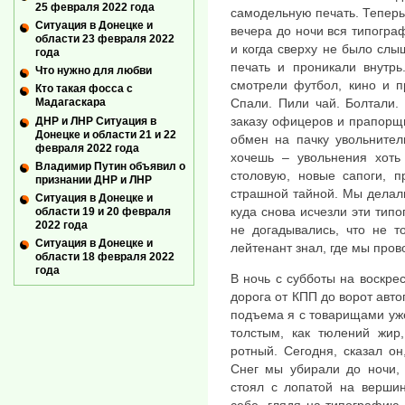
25 февраля 2022 года
самодельную печать. Теперь 
Ситуация в Донецке и
вечера до ночи вся типогра
области 23 февраля 2022
и когда сверху не было слы
года
печать и проникали внутрь
Что нужно для любви
смотрели футбол, кино и п
Кто такая фосса с
Спали. Пили чай. Болтали.
Мадагаскара
заказу офицеров и прапорщ
ДНР и ЛНР Ситуация в
Донецке и области 21 и 22
обмен на пачку увольнител
февраля 2022 года
хочешь – увольнения хоть
Владимир Путин объявил о
столовую, новые сапоги, п
признании ДНР и ЛНР
страшной тайной. Мы делали
Ситуация в Донецке и
куда снова исчезли эти тип
области 19 и 20 февраля
2022 года
не догадывались, что не 
Ситуация в Донецке и
лейтенант знал, где мы пров
области 18 февраля 2022
года
В ночь с субботы на воскре
дорога от КПП до ворот авто
подъема я с товарищами уже
толстым, как тюлений жир,
ротный. Сегодня, сказал он
Снег мы убирали до ночи, 
стоял с лопатой на вершин