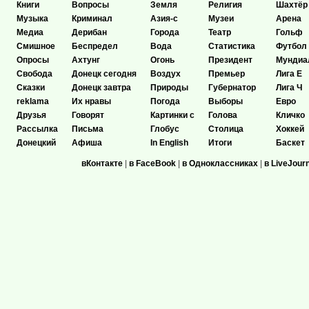
Книги
Вопросы
Земля
Религия
Шахтёр
Музыка
Криминал
Азия-с
Музеи
Арена
Медиа
Дерибан
Города
Театр
Гольф
Смишное
Беспредел
Вода
Статистика
Футбол
Опросы
Ахтунг
Огонь
Президент
Мундиа
Свобода
Донецк сегодня
Воздух
Премьер
Лига Е
Сказки
Донецк завтра
Природы
Губернатор
Лига Ч
reklama
Их нравы
Погода
Выборы
Евро
Друзья
Говорят
Картинки с
Голова
Кличко
Рассылка
Письма
Глобус
Столица
Хоккей
Донецкий
Афиша
In English
Итоги
Баскет
вКонтакте
|
в FaceBook
|
в Одноклассниках
|
в LiveJour