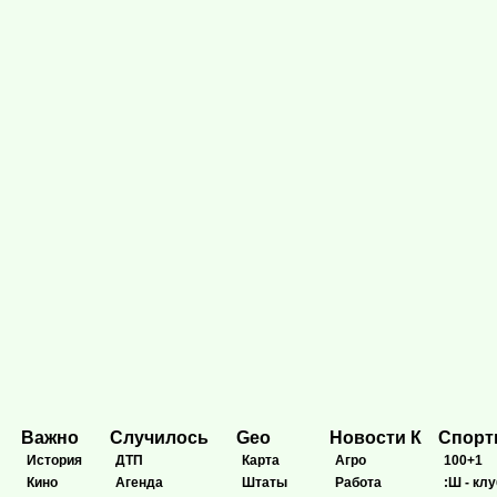
Важно
Случилось
Geo
Новости К
Спор
История
ДТП
Карта
Агро
100+1
Кино
Агенда
Штаты
Работа
:Ш - клу