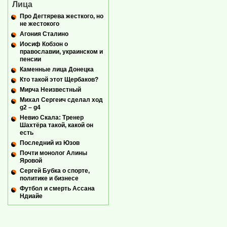
Лица
Про Дегтярева жесткого, но
не жестокого
Агония Сталино
Иосиф Кобзон о
православии, украинском и
пенсии
Каменные лица Донецка
Кто такой этот Щербаков?
Мирча Неизвестный
Михал Сергеич сделал ход
g2 – g4
Невио Скала: Тренер
Шахтёра такой, какой он
есть
Последний из Юзов
Почти монолог Алины
Яровой
Сергей Бубка о спорте,
политике и бизнесе
Футбол и смерть Ассана
Ндиайе