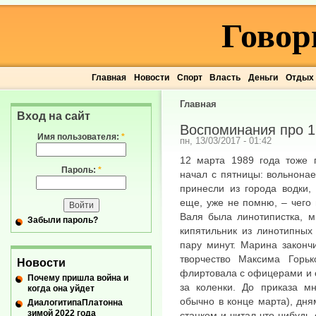
Говор
Главная
Новости
Спорт
Власть
Деньги
Отдых
Главная
Вход на сайт
Воспоминания про 1
Имя пользователя:
*
пн, 13/03/2017 - 01:42
12 марта 1989 года тоже п
Пароль:
*
начал с пятницы: вольнона
принесли из города водки, 
еще, уже не помню, – чего
Валя была линотипистка, м
Забыли пароль?
кипятильник из линотипных
пару минут. Марина законч
творчество Максима Горьк
Новости
флиртовала с офицерами и о
Почему пришла война и
за коленки. До приказа м
когда она уйдет
обычно в конце марта), дн
ДиалогитипаПлатонна
зимой 2022 года
станком и читал что-нибудь