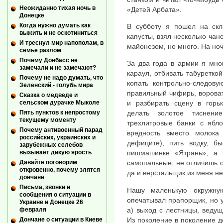
Неожиданно тихая ночь в
«Детей Арбата».
Донецке
Когда нужно думать как
В субботу я пошел на скла
выжить и не оскотиниться
капусты, взял несколько чан
И треснул мир напополам, в
майонезом, но много. На ноч
семье разлом
Почему Донбасс не
За два года в армии я мно
замечали и не замечают?
караул, отбивать табуреткой
Почему не надо думать, что
копать контрольно-следову
Зеленский - голубь мира
правильный чифирь, воровать
Сказка о медведе и
сельском дурачке Мыколе
и разбирать сцену в горьк
Пять пунктов к непростому
делать золотое тиснени
текущему моменту
трехлитровые банки с ябл
Почему антивоенный парад
вредность вместо молока
российских, украинских и
дефиците), пить водку, бы
зарубежных селебов
вызывает дикую ярость
пишмашинке «Ятрань», а 
Давайте поговорим
самопальные, не отличишь от
откровенно, почему злятся
да и верстальщик из меня н
дончане
Письма, звонки и
Нашу маленькую окружну
сообщения о ситуации в
опечатывал прапорщик, но 
Украине и Донецке 26
а) выход с лестницы, ведущ
февраля
Из поколение в поколение д
Дончане о ситуации в Киеве