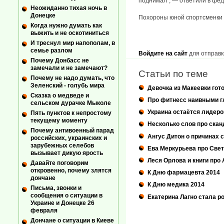
поднимал", — ответили в фе
Неожиданно тихая ночь в
Донецке
Похороны юной спортсменки с
Когда нужно думать как
выжить и не оскотиниться
И треснул мир напополам, в
семье разлом
Войдите на сайт
для отправк
Почему Донбасс не
замечали и не замечают?
Статьи по теме
Почему не надо думать, что
Зеленский - голубь мира
Девочка из Макеевки гот
Сказка о медведе и
Про фитнесс наивными г
сельском дурачке Мыколе
Украина остаётся лидеро
Пять пунктов к непростому
текущему моменту
Несколько слов про скан
Почему антивоенный парад
Ангус Дитон о причинах 
российских, украинских и
зарубежных селебов
Ева Меркурьева про Све
вызывает дикую ярость
Леся Орлова и книги про
Давайте поговорим
откровенно, почему злятся
К Дню фармацевта 2014
дончане
К Дню медика 2014
Письма, звонки и
сообщения о ситуации в
Екатерина Лагно стала р
Украине и Донецке 26
февраля
Дончане о ситуации в Киеве