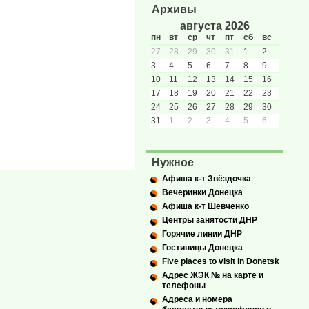
Архивы
августа 2026
пн
вт
ср
чт
пт
сб
вс
27
28
29
30
31
1
2
3
4
5
6
7
8
9
10
11
12
13
14
15
16
17
18
19
20
21
22
23
24
25
26
27
28
29
30
31
1
2
3
4
5
6
Нужное
Афиша к-т Звёздочка
Вечеринки Донецка
Афиша к-т Шевченко
Центры занятости ДНР
Горячие линии ДНР
Гостиницы Донецка
Five places to visit in Donetsk
Адрес ЖЭК № на карте и
телефоны
Адреса и номера