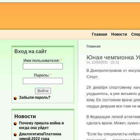
Главная
Новости
Спо
Главная
Вход на сайт
Юная чемпионка У
Имя пользователя:
*
пт, 11/03/2011 - 21:11
В Днепропетровске от инсул
Пароль:
*
Спорт.
29 декабря спортсменку нач
ухудшилось, а уже восьмого 
Забыли пароль?
кому. Ее состояние врачи дл
сердце девушки все-таки не 
Новости
В Федерации легкой атлетик
Почему пришла война и
сделать врачи. Может, нужно
когда она уйдет
ДиалогитипаПлатонна
"Если бы специалисты нейрох
зимой 2022 года