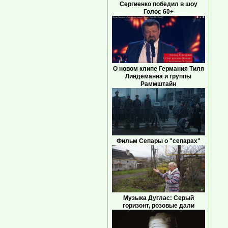
Сергиенко победил в шоу
Голос 60+
О новом клипе Германия Тиля
Линдеманна и группы
Раммштайн
Фильм Сепары о "сепарах"
Музыка Дуглас: Серый
горизонт, розовые дали