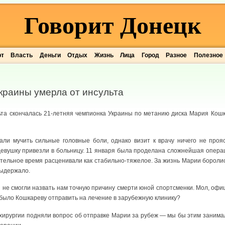
Говорит Донецк
рт
Власть
Деньги
Отдых
Жизнь
Лица
Город
Разное
Полезное
краины умерла от инсульта
ьта скончалась 21-летняя чемпионка Украины по метанию диска Мария Кошк
али мучить сильные головные боли, однако визит к врачу ничего не проя
девушку привезли в больницу. 11 января была проделана сложнейшая опера
ительное время расценивали как стабильно-тяжелое. За жизнь Марии бороли
выдержало.
и не смогли назвать нам точную причину смерти юной спортсменки. Мол, оф
 было Кошкареву отправить на лечение в зарубежную клинику?
ирургии подняли вопрос об отправке Марии за рубеж — мы бы этим занимал