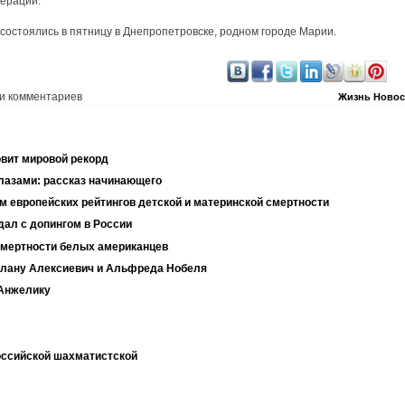
дерации.
остоялись в пятницу в Днепропетровске, родном городе Марии.
и комментариев
Жизнь
Новос
овит мировой рекорд
лазами: рассказ начинающего
м европейских рейтингов детской и материнской смертности
дал с допингом в России
смертности белых американцев
тлану Алексиевич и Альфреда Нобеля
 Анжелику
оссийской шахматистской