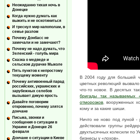
Неожиданно тихая ночь в
Донецке
Когда нужно думать как
выжить и не оскотиниться
И треснул мир напополам, в
семье разлом
Почему Донбасс не
замечали и не замечают?
Почему не надо думать, что
Зеленский - голубь мира
Сказка о медведе и
сельском дурачке Мыколе
Пять пунктов к непростому
текущему моменту
В 2004 году для большей ч
Почему антивоенный парад
цветных революций вызвало
российских, украинских и
что-то новое. В десятых т
зарубежных селебов
вызывает дикую ярость
бригады так называемых «
Давайте поговорим
отморозков
, вооруженных х
откровенно, почему злятся
кому и за какие шиши.
дончане
Письма, звонки и
Ничто не ново под луной -
сообщения о ситуации в
действовали группы рейдер
Украине и Донецке 26
двухтысячных колесили по У
февраля
бизнесы у «лохов».
Дончане о ситуации в Киеве