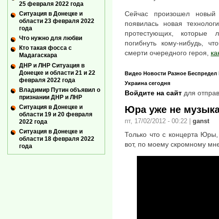
25 февраля 2022 года
Сейчас произошел новый
Ситуация в Донецке и
области 23 февраля 2022
появилась новая технолог
года
протестующих, которые 
Что нужно для любви
погибнуть кому-нибудь, ч
Кто такая фосса с
смерти очередного героя,
ка
Мадагаскара
ДНР и ЛНР Ситуация в
Донецке и области 21 и 22
Видео
Новости
Разное
Беспредел
февраля 2022 года
Украина сегодня
Владимир Путин объявил о
Войдите на сайт
для отправ
признании ДНР и ЛНР
Ситуация в Донецке и
Юра уже не музык
области 19 и 20 февраля
пт, 17/02/2012 - 00:22
|
ganst
2022 года
Ситуация в Донецке и
Только что с концерта Юры,
области 18 февраля 2022
вот, по моему скромному мне
года