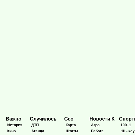
Важно
Случилось
Geo
Новости К
Спор
История
ДТП
Карта
Агро
100+1
Кино
Агенда
Штаты
Работа
:Ш - клу