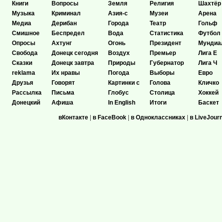
Книги
Вопросы
Земля
Религия
Шахтёр
Музыка
Криминал
Азия-с
Музеи
Арена
Медиа
Дерибан
Города
Театр
Гольф
Смишное
Беспредел
Вода
Статистика
Футбол
Опросы
Ахтунг
Огонь
Президент
Мундиа
Свобода
Донецк сегодня
Воздух
Премьер
Лига Е
Сказки
Донецк завтра
Природы
Губернатор
Лига Ч
reklama
Их нравы
Погода
Выборы
Евро
Друзья
Говорят
Картинки с
Голова
Кличко
Рассылка
Письма
Глобус
Столица
Хоккей
Донецкий
Афиша
In English
Итоги
Баскет
вКонтакте
|
в FaceBook
|
в Одноклассниках
|
в LiveJour