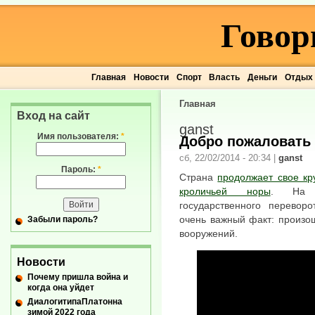
Говор
Главная
Новости
Спорт
Власть
Деньги
Отдых
Главная
Вход на сайт
ganst
Имя пользователя:
*
Добро пожаловать 
сб, 22/02/2014 - 20:34
|
ganst
Пароль:
*
Страна
продолжает свое кр
кроличьей норы
. На ф
государственного перевор
очень важный факт: произо
Забыли пароль?
вооружений.
Новости
Почему пришла война и
когда она уйдет
ДиалогитипаПлатонна
зимой 2022 года