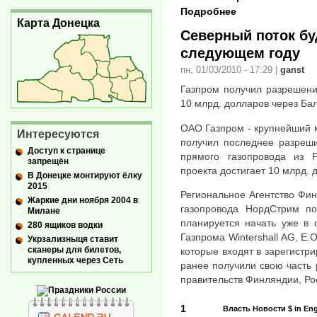
Подробнее
Карта Донецка
Северный поток бу
следующем году
пн, 01/03/2010 - 17:29
|
ganst
Газпром получил разрешени
10 млрд. долларов через Бал
ОАО Газпром - крупнейший м
Интересуются
получил последнее разреши
Доступ к странице
прямого газопровода из 
запрещён
проекта достигает 10 млрд.
В Донецке монтируют ёлку
2015
Региональное Агентство Фи
Жаркие дни ноября 2004 в
газопровода НордСтрим по
Милане
планируется начать уже в 
280 ящиков водки
Газпрома Wintershall AG, E.
Укрзализныця ставит
сканеры для билетов,
которые входят в зарегистр
купленных через Сеть
ранее получили свою часть 
правительств Финляндии, Ро
1
Власть
Новости
$
in Eng