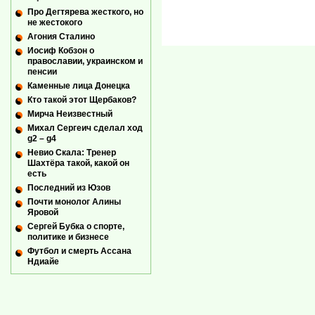
Про Дегтярева жесткого, но
не жестокого
Агония Сталино
Иосиф Кобзон о
православии, украинском и
пенсии
Каменные лица Донецка
Кто такой этот Щербаков?
Мирча Неизвестный
Михал Сергеич сделал ход
g2 – g4
Невио Скала: Тренер
Шахтёра такой, какой он
есть
Последний из Юзов
Почти монолог Алины
Яровой
Сергей Бубка о спорте,
политике и бизнесе
Футбол и смерть Ассана
Ндиайе