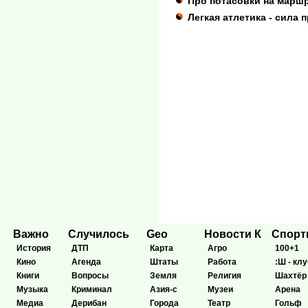
Про потасовки на марш
Легкая атлетика - сила 
Важно
Случилось
Geo
Новости К
Спор
История
ДТП
Карта
Агро
100+1
Кино
Агенда
Штаты
Работа
:Ш - клу
Книги
Вопросы
Земля
Религия
Шахтёр
Музыка
Криминал
Азия-с
Музеи
Арена
Медиа
Дерибан
Города
Театр
Гольф