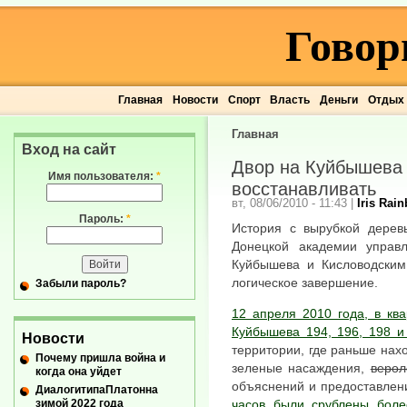
Говор
Главная
Новости
Спорт
Власть
Деньги
Отдых
Главная
Вход на сайт
Двор на Куйбышева 
Имя пользователя:
*
восстанавливать
вт, 08/06/2010 - 11:43
|
Iris Rai
Пароль:
*
История с вырубкой дерев
Донецкой академии управ
Куйбышева и Кисловодским 
логическое завершение.
Забыли пароль?
12 апреля 2010 года, в кв
Куйбышева 194, 196, 198 и
Новости
территории, где раньше нах
Почему пришла война и
зеленые насаждения,
верол
когда она уйдет
объяснений и предоставлен
ДиалогитипаПлатонна
зимой 2022 года
часов были срублены боле