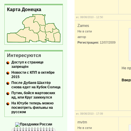
Карта Донецка
вт, 08/06/2010 - 12:50
Zames
Не в сети
автор
Регистрация:
12/07/2009
Интересуются
Доступ к странице
запрещён
Не пр
Новости с КПП в октябре
2015
Ввер
После Дубаев Шахтёр
снова едет на Кубок Солнца
Путин, бойся мартовских
ид, или Круг замкнулся
На Ютубе теперь можно
посмотреть фильмы на
русском
вт, 08/06/2010 - 17:09
mvtm
Не в сети