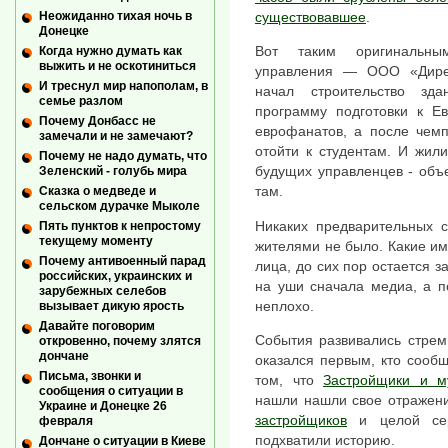
Неожиданно тихая ночь в
существовавшее
.
Донецке
Вот таким оригинальны
Когда нужно думать как
выжить и не оскотиниться
управления — ООО «Дирек
И треснул мир напополам, в
начал строительство зд
семье разлом
программу подготовки к Ев
Почему Донбасс не
еврофанатов, а после чем
замечали и не замечают?
отойти к студентам. И жил
Почему не надо думать, что
будущих управленцев - объе
Зеленский - голубь мира
там.
Сказка о медведе и
сельском дурачке Мыколе
Никаких предварительных 
Пять пунктов к непростому
текущему моменту
жителями не было. Какие и
Почему антивоенный парад
лица, до сих пор остается 
российских, украинских и
на уши сначала медиа, а п
зарубежных селебов
неплохо.
вызывает дикую ярость
Давайте поговорим
События развивались стрем
откровенно, почему злятся
дончане
оказался первым, кто сооб
Письма, звонки и
том, что
Застройщики и м
сообщения о ситуации в
нашли нашли свое отражени
Украине и Донецке 26
застройщиков
и целой сери
февраля
подхватили историю.
Дончане о ситуации в Киеве