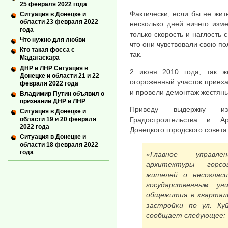
25 февраля 2022 года
Фактически, если бы не жит
Ситуация в Донецке и
области 23 февраля 2022
несколько дней ничего изм
года
только скорость и наглость 
Что нужно для любви
что они чувствовали свою по
Кто такая фосса с
так.
Мадагаскара
ДНР и ЛНР Ситуация в
2 июня 2010 года, так ж
Донецке и области 21 и 22
огороженный участок приеха
февраля 2022 года
и провели демонтаж жестян
Владимир Путин объявил о
признании ДНР и ЛНР
Приведу выдержку и
Ситуация в Донецке и
области 19 и 20 февраля
Градостроительства и Ар
2022 года
Донецкого городского совета
Ситуация в Донецке и
области 18 февраля 2022
года
«Главное управл
архитектуры горсо
жителей о несоглас
государственным ун
общежития в квартал
застройки по ул. Ку
сообщает следующее: