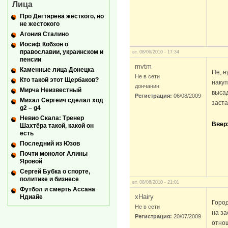
Лица
Про Дегтярева жесткого, но
не жестокого
Агония Сталино
Иосиф Кобзон о
православии, украинском и
вт, 08/06/2010 - 17:34
пенсии
mvtm
Каменные лица Донецка
Не, н
Не в сети
Кто такой этот Щербаков?
накуп
дончанин
Мирча Неизвестный
выса
Регистрация:
06/08/2009
Михал Сергеич сделал ход
заста
g2 – g4
Невио Скала: Тренер
Ввер
Шахтёра такой, какой он
есть
Последний из Юзов
Почти монолог Алины
Яровой
Сергей Бубка о спорте,
политике и бизнесе
вт, 08/06/2010 - 21:01
Футбол и смерть Ассана
xHairy
Ндиайе
Город
Не в сети
на за
Регистрация:
20/07/2009
отно