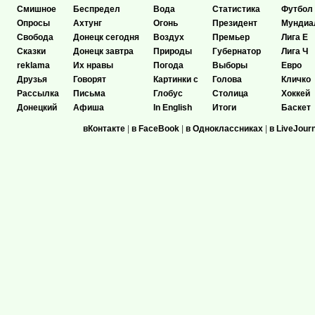
Смишное
Беспредел
Вода
Статистика
Футбол
Опросы
Ахтунг
Огонь
Президент
Мундиа
Свобода
Донецк сегодня
Воздух
Премьер
Лига Е
Сказки
Донецк завтра
Природы
Губернатор
Лига Ч
reklama
Их нравы
Погода
Выборы
Евро
Друзья
Говорят
Картинки с
Голова
Кличко
Рассылка
Письма
Глобус
Столица
Хоккей
Донецкий
Афиша
In English
Итоги
Баскет
вКонтакте
|
в FaceBook
|
в Одноклассниках
|
в LiveJour