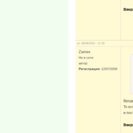
Ввер
вт, 08/06/2010 - 21:28
Zames
Не в сети
автор
Регистрация:
12/07/2009
Вроде
То ес
и пос
Ввер