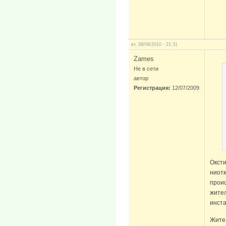
вт, 08/06/2010 - 21:31
Zames
Не в сети
автор
Регистрация:
12/07/2009
Оксти
ниотк
проис
жител
инста
Жител