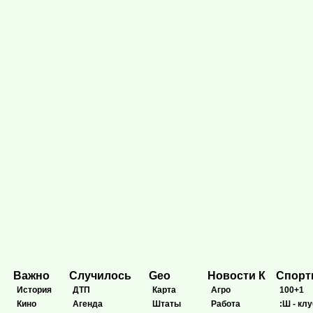
Важно
Случилось
Geo
Новости К
Спор
История
ДТП
Карта
Агро
100+1
Кино
Агенда
Штаты
Работа
:Ш - клу