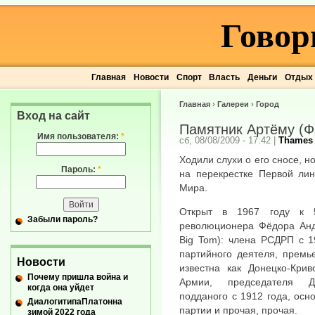
Говор
Главная
Новости
Спорт
Власть
Деньги
Отдых
Главная
›
Галереи
›
Город
Вход на сайт
Памятник Артёму (Ф.
Имя пользователя:
*
сб, 08/08/2009 - 17:42
|
Thames
Ходили слухи о его сносе, н
Пароль:
*
на перекрестке Первой лин
Мира.
Открыт в 1967 году к 
Забыли пароль?
революционера Фёдора Анд
Big Tom): члена РСДРП с 19
партийного деятеля, премь
Новости
известна как Донецко-Крив
Почему пришла война и
Армии, председателя До
когда она уйдет
подданого с 1912 года, осн
ДиалогитипаПлатонна
партии и прочая, прочая.
зимой 2022 года