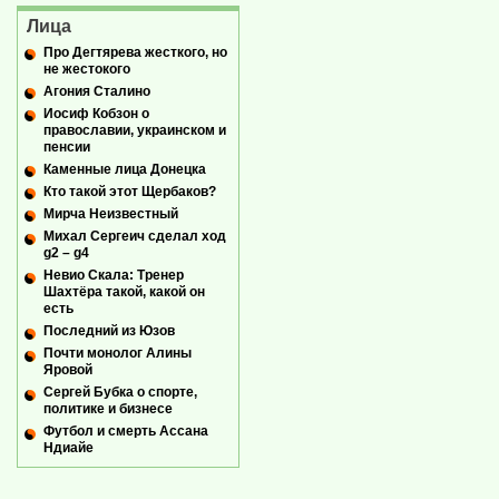
Лица
Про Дегтярева жесткого, но
не жестокого
Агония Сталино
Иосиф Кобзон о
православии, украинском и
пенсии
Каменные лица Донецка
Кто такой этот Щербаков?
Мирча Неизвестный
Михал Сергеич сделал ход
g2 – g4
Невио Скала: Тренер
Шахтёра такой, какой он
есть
Последний из Юзов
Почти монолог Алины
Яровой
Сергей Бубка о спорте,
политике и бизнесе
Футбол и смерть Ассана
Ндиайе