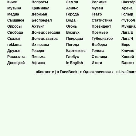
Книги
Вопросы
Земля
Религия
Шахтёр
Музыка
Криминал
Азия-с
Музеи
Арена
Медиа
Дерибан
Города
Театр
Гольф
Смишное
Беспредел
Вода
Статистика
Футбол
Опросы
Ахтунг
Огонь
Президент
Мундиа
Свобода
Донецк сегодня
Воздух
Премьер
Лига Е
Сказки
Донецк завтра
Природы
Губернатор
Лига Ч
reklama
Их нравы
Погода
Выборы
Евро
Друзья
Говорят
Картинки с
Голова
Кличко
Рассылка
Письма
Глобус
Столица
Хоккей
Донецкий
Афиша
In English
Итоги
Баскет
вКонтакте
|
в FaceBook
|
в Одноклассниках
|
в LiveJour