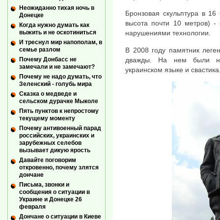
Неожиданно тихая ночь в
Бронзовая скульптура в 16
Донецке
высота почти 10 метров) -
Когда нужно думать как
выжить и не оскотиниться
нарушениями технологии.
И треснул мир напополам, в
В 2008 году памятник леге
семье разлом
дважды. На нем были на
Почему Донбасс не
замечали и не замечают?
украинском языке и свастика
Почему не надо думать, что
Зеленский - голубь мира
Сказка о медведе и
сельском дурачке Мыколе
Пять пунктов к непростому
текущему моменту
Почему антивоенный парад
российских, украинских и
зарубежных селебов
вызывает дикую ярость
Давайте поговорим
откровенно, почему злятся
дончане
Письма, звонки и
сообщения о ситуации в
Украине и Донецке 26
февраля
Дончане о ситуации в Киеве