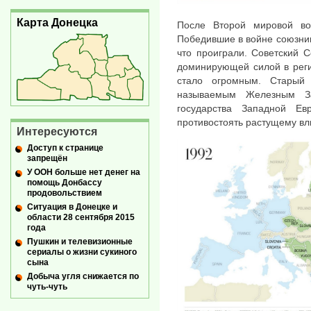
Карта Донецка
После Второй мировой во
Победившие в войне союзник
что проиграли. Советский 
доминирующей силой в реги
стало огромным. Старый
называемым Железным За
государства Западной Е
противостоять растущему вл
Интересуются
Доступ к странице
запрещён
У ООН больше нет денег на
помощь Донбассу
продовольствием
Ситуация в Донецке и
области 28 сентября 2015
года
Пушкин и телевизионные
сериалы о жизни сукиного
сына
Добыча угля снижается по
чуть-чуть