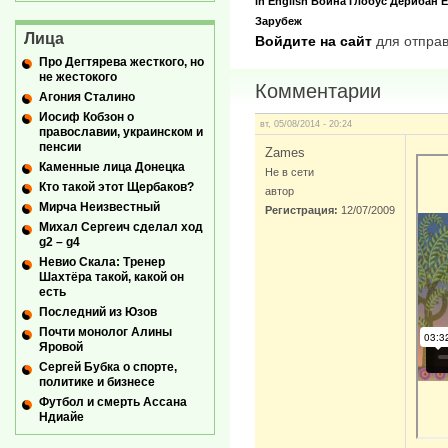
in English
Война
Глобус
Дерибан
Е
Зарубеж
Лица
Войдите на сайт
для отправ
Про Дегтярева жесткого, но
не жестокого
Комментарии
Агония Сталино
Иосиф Кобзон о
вт, 05/08/2014 - 20:24
православии, украинском и
пенсии
Zames
Каменные лица Донецка
Не в сети
Кто такой этот Щербаков?
автор
Мирча Неизвестный
Регистрация:
12/07/2009
Михал Сергеич сделал ход
g2 – g4
Невио Скала: Тренер
Шахтёра такой, какой он
есть
Последний из Юзов
Почти монолог Алины
Яровой
Сергей Бубка о спорте,
политике и бизнесе
Футбол и смерть Ассана
Ндиайе