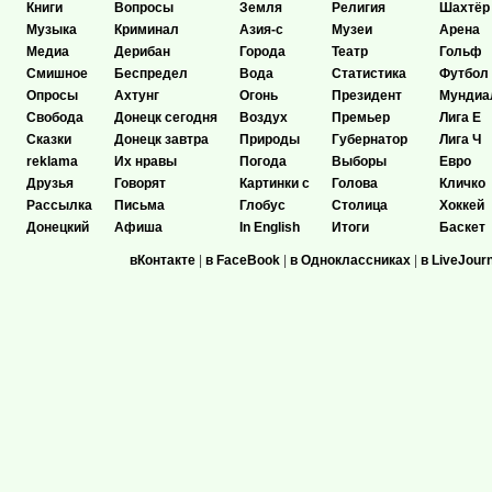
Книги
Вопросы
Земля
Религия
Шахтёр
Музыка
Криминал
Азия-с
Музеи
Арена
Медиа
Дерибан
Города
Театр
Гольф
Смишное
Беспредел
Вода
Статистика
Футбол
Опросы
Ахтунг
Огонь
Президент
Мундиа
Свобода
Донецк сегодня
Воздух
Премьер
Лига Е
Сказки
Донецк завтра
Природы
Губернатор
Лига Ч
reklama
Их нравы
Погода
Выборы
Евро
Друзья
Говорят
Картинки с
Голова
Кличко
Рассылка
Письма
Глобус
Столица
Хоккей
Донецкий
Афиша
In English
Итоги
Баскет
вКонтакте
|
в FaceBook
|
в Одноклассниках
|
в LiveJour