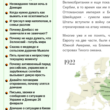
Великобритании и еще пока
Неожиданно тихая ночь в
Сербии, в то время как им 
Донецке
Оттоманская империя и Бо
Когда нужно думать как
выжить и не оскотиниться
Швейцария - сумели каки
И треснул мир напополам, в
Штаты вступили в войну си
семье разлом
отреагировав на атаку неме
Почему Донбасс не
замечали и не замечают?
Многие уже и не понять, ч
Почему не надо думать, что
Европу на две части, были
Зеленский - голубь мира
Южной Америке, на Ближне
Сказка о медведе и
островах Тихого океана.
сельском дурачке Мыколе
Пять пунктов к непростому
текущему моменту
Почему антивоенный парад
российских, украинских и
зарубежных селебов
вызывает дикую ярость
Давайте поговорим
откровенно, почему злятся
дончане
Письма, звонки и
сообщения о ситуации в
Украине и Донецке 26
февраля
Дончане о ситуации в Киеве