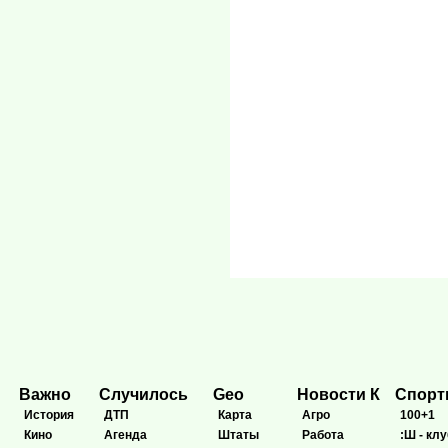
Важно
Случилось
Geo
Новости К
Спор
История
ДТП
Карта
Агро
100+1
Кино
Агенда
Штаты
Работа
:Ш - клу