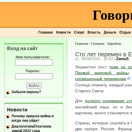
Говор
Главная
Новости
Спорт
Власть
Деньги
Отдых
Главная
›
Галереи
›
Зарубеж
Вход на сайт
Сто лет перемен в 
Имя пользователя:
*
вт, 05/08/2014 - 19:53
|
ZameS
Уошингтон пост
тоже не ос
Пароль:
*
Первой мировой войны
и
посвященный переменам
Солнца планету, каждый раз
Старого Света.
Забыли пароль?
Для
полного понимания су
английский язык, но и бе
Новости
картинки, много становится 
Почему пришла война и
когда она уйдет
Страны, которые сошлись в 
ДиалогитипаПлатонна
два лагеря: Россия, Франц
зимой 2022 года