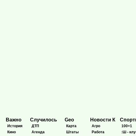
Важно
Случилось
Geo
Новости К
Спор
История
ДТП
Карта
Агро
100+1
Кино
Агенда
Штаты
Работа
:Ш - клу