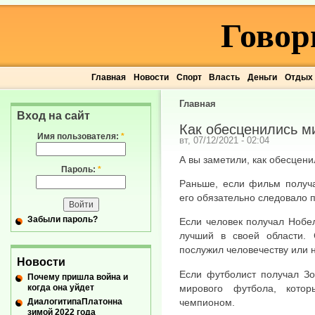
Говор
Главная
Новости
Спорт
Власть
Деньги
Отдых
Главная
Вход на сайт
Как обесценились м
Имя пользователя:
*
вт, 07/12/2021 - 02:04
А вы заметили, как обесцен
Пароль:
*
Раньше, если фильм получа
его обязательно следовало 
Забыли пароль?
Если человек получал Нобе
лучший в своей области. 
послужил человечеству или н
Новости
Если футболист получал Зо
Почему пришла война и
когда она уйдет
мирового футбола, кото
ДиалогитипаПлатонна
чемпионом.
зимой 2022 года