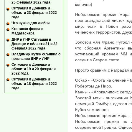
25 февраля 2022 года
конечно)
Ситуация в Донецке и
области 23 февраля 2022
Нобелевская премия мира -
года
пропагандистский листок год
Что нужно для любви
мир, если в Новой работ
Кто такая фосса с
чеченских террористов, дру
Мадагаскара
ДНР и ЛНР Ситуация в
Золотой мяч Франс Футбол 
Донецке и области 21 и 22
что сборная Аргентины в
февраля 2022 года
уступающий уровнем ЧМ и
Владимир Путин объявил о
признании ДНР и ЛНР
следит в Старом свете.
Ситуация в Донецке и
области 19 и 20 февраля
Просто сравним с наградами 
2022 года
Ситуация в Донецке и
Оскар - «Охота на оленей»
области 18 февраля 2022
Робертом де Ниро.
года
Канны - «Апокалипсис сегод
Золотой мяч - англичанин 
немецкий Гамбург, сделал 
Кубка чемпионов.
Нобелевская премия мира - 
Нобелевская премия по 
современной Греции, Одисеа