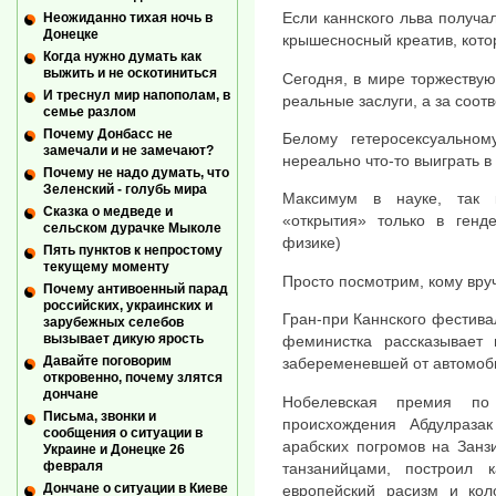
Если каннского льва получа
Неожиданно тихая ночь в
Донецке
крышесносный креатив, кото
Когда нужно думать как
выжить и не оскотиниться
Сегодня, в мире торжествую
И треснул мир напополам, в
реальные заслуги, а за соот
семье разлом
Почему Донбасс не
Белому гетеросексуально
замечали и не замечают?
нереально что-то выиграть в 
Почему не надо думать, что
Зеленский - голубь мира
Максимум в науке, так 
Сказка о медведе и
«открытия» только в генд
сельском дурачке Мыколе
физике)
Пять пунктов к непростому
текущему моменту
Просто посмотрим, кому вруч
Почему антивоенный парад
российских, украинских и
Гран-при Каннского фестива
зарубежных селебов
вызывает дикую ярость
феминистка рассказывает 
Давайте поговорим
забеременевшей от автомоб
откровенно, почему злятся
дончане
Нобелевская премия по 
Письма, звонки и
происхождения Абдулраза
сообщения о ситуации в
арабских погромов на Занз
Украине и Донецке 26
февраля
танзанийцами, построил 
Дончане о ситуации в Киеве
европейский расизм и кол