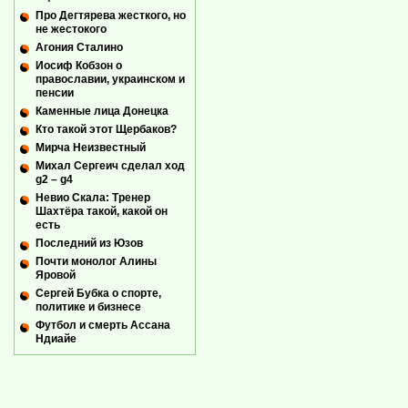
Про Дегтярева жесткого, но
не жестокого
Агония Сталино
Иосиф Кобзон о
православии, украинском и
пенсии
Каменные лица Донецка
Кто такой этот Щербаков?
Мирча Неизвестный
Михал Сергеич сделал ход
g2 – g4
Невио Скала: Тренер
Шахтёра такой, какой он
есть
Последний из Юзов
Почти монолог Алины
Яровой
Сергей Бубка о спорте,
политике и бизнесе
Футбол и смерть Ассана
Ндиайе