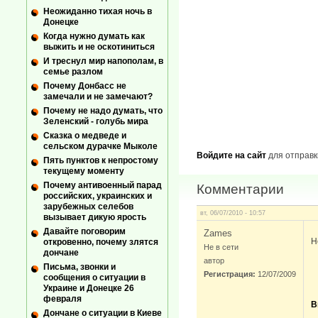
Неожиданно тихая ночь в
Донецке
Когда нужно думать как
выжить и не оскотиниться
И треснул мир напополам, в
семье разлом
Почему Донбасс не
замечали и не замечают?
Почему не надо думать, что
Зеленский - голубь мира
Сказка о медведе и
сельском дурачке Мыколе
Войдите на сайт
для отправк
Пять пунктов к непростому
текущему моменту
Почему антивоенный парад
Комментарии
российских, украинских и
зарубежных селебов
вт, 06/07/2010 - 10:57
вызывает дикую ярость
Давайте поговорим
Zames
Н
откровенно, почему злятся
Не в сети
дончане
автор
Письма, звонки и
Регистрация:
12/07/2009
сообщения о ситуации в
Украине и Донецке 26
февраля
В
Дончане о ситуации в Киеве