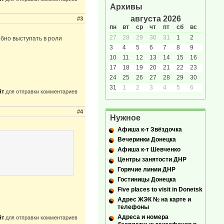
Архивы
августа 2026
#3
пн
вт
ср
чт
пт
сб
вс
27
28
29
30
31
1
2
бно выступать в роли
3
4
5
6
7
8
9
10
11
12
13
14
15
16
17
18
19
20
21
22
23
24
25
26
27
28
29
30
31
1
2
3
4
5
6
йт
для отправки комментариев
#4
Нужное
Афиша к-т Звёздочка
Вечеринки Донецка
Афиша к-т Шевченко
Центры занятости ДНР
Горячие линии ДНР
Гостиницы Донецка
Five places to visit in Donetsk
Адрес ЖЭК № на карте и
телефоны
Адреса и номера
йт
для отправки комментариев