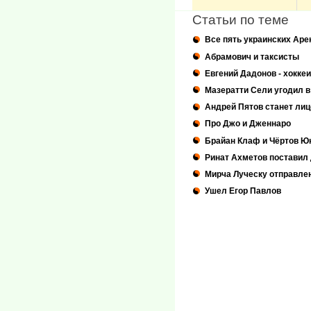
Статьи по теме
Все пять украинских Аре
Абрамович и таксисты
Евгений Дадонов - хокке
Мазератти Сели угодил в
Андрей Пятов станет ли
Про Джо и Дженнаро
Брайан Клаф и Чёртов Ю
Ринат Ахметов поставил
Мирча Луческу отправлен
Ушел Егор Павлов