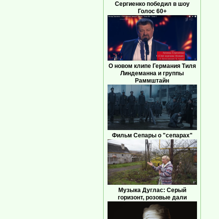
Сергиенко победил в шоу
Голос 60+
О новом клипе Германия Тиля
Линдеманна и группы
Раммштайн
Фильм Сепары о "сепарах"
Музыка Дуглас: Серый
горизонт, розовые дали