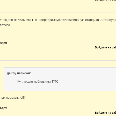
уплю для мобильника ПТС (передвижную телевизионную станцию). А то неудо
татива.
верх
Войдите на са
geirby написал:
Куплю для мобильника ПТС
 так нормально!!!
верх
Войдите на са