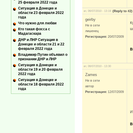
25 февраля 2022 года
Ситуация в Донецке и
(Reply to #2)
вт, 06/07/2010 - 13:19
области 23 февраля 2022
года
geirby
К
Что нужно для любви
Не в сети
ш
Кто такая фосса с
лишенец
Мадагаскара
Регистрация:
20/07/2009
ДНР и ЛНР Ситуация в
Донецке и области 21 и 22
февраля 2022 года
В
Владимир Путин объявил о
признании ДНР и ЛНР
Ситуация в Донецке и
вт, 06/07/2010 - 13:30
области 19 и 20 февраля
2022 года
Zames
Ситуация в Донецке и
Не в сети
области 18 февраля 2022
автор
года
Регистрация:
12/07/2009
И
В