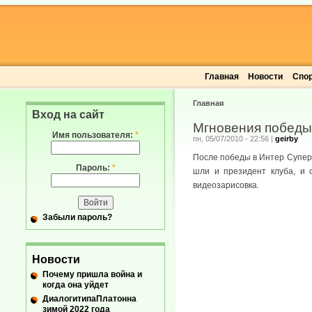
Главная
Новости
Спо
Главная
Вход на сайт
Мгновения победы 
Имя пользователя:
*
пн, 05/07/2010 - 22:56
|
geirby
После победы в Интер Суперк
Пароль:
*
шли и президент клуба, и 
видеозарисовка.
Забыли пароль?
Новости
Почему пришла война и
когда она уйдет
ДиалогитипаПлатонна
зимой 2022 года