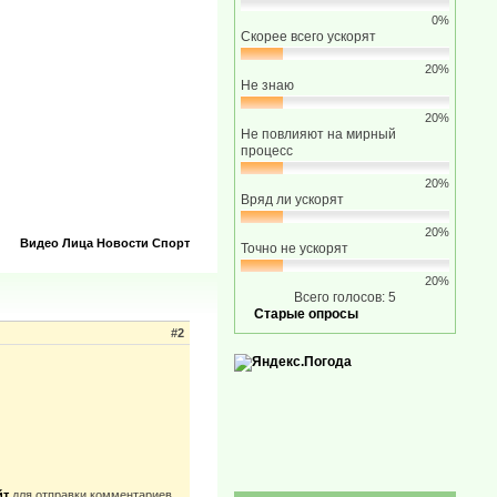
0%
Скорее всего ускорят
20%
Не знаю
20%
Не повлияют на мирный
процесс
20%
Вряд ли ускорят
20%
Видео
Лица
Новости
Спорт
Точно не ускорят
20%
Всего голосов: 5
Старые опросы
#2
йт
для отправки комментариев