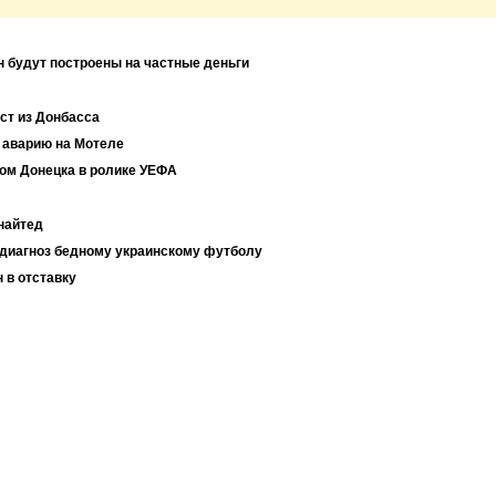
н будут построены на частные деньги
ист из Донбасса
 аварию на Мотеле
цом Донецка в ролике УЕФА
найтед
 диагноз бедному украинскому футболу
 в отставку