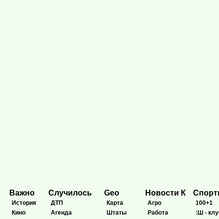
Важно
Случилось
Geo
Новости К
Спор
История
ДТП
Карта
Агро
100+1
Кино
Агенда
Штаты
Работа
:Ш - клу