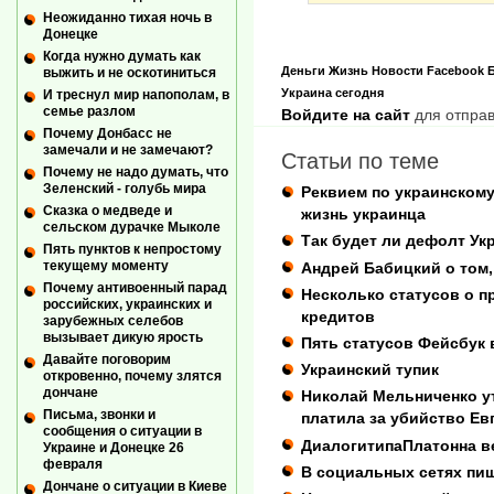
Неожиданно тихая ночь в
Донецке
Когда нужно думать как
Деньги
Жизнь
Новости
Facebook
выжить и не оскотиниться
Украина сегодня
И треснул мир напополам, в
семье разлом
Войдите на сайт
для отправ
Почему Донбасс не
замечали и не замечают?
Статьи по теме
Почему не надо думать, что
Зеленский - голубь мира
Реквием по украинскому
Сказка о медведе и
жизнь украинца
сельском дурачке Мыколе
Так будет ли дефолт У
Пять пунктов к непростому
текущему моменту
Андрей Бабицкий о том,
Почему антивоенный парад
Несколько статусов о п
российских, украинских и
кредитов
зарубежных селебов
вызывает дикую ярость
Пять статусов Фейсбук 
Давайте поговорим
Украинский тупик
откровенно, почему злятся
дончане
Николай Мельниченко у
Письма, звонки и
платила за убийство Ев
сообщения о ситуации в
ДиалогитипаПлатонна ве
Украине и Донецке 26
февраля
В социальных сетях пиш
Дончане о ситуации в Киеве