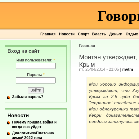
Говор
Главная
Новости
Спорт
Власть
Деньги
Отдых
Главная
Вход на сайт
Монтян утверждает, 
Имя пользователя:
*
Крым
пт, 25/04/2014 - 21:06
|
mvtm
Пароль:
*
Мои хорошо информир
утверждают, что Узу
Крым за 2.5 ярда ба
Забыли пароль?
"странное" поведение 
Мои однокурсники так
Керри доказательст
Новости
пендосы заткнулись ок
Почему пришла война и
когда она уйдет
ДиалогитипаПлатонна
зимой 2022 года