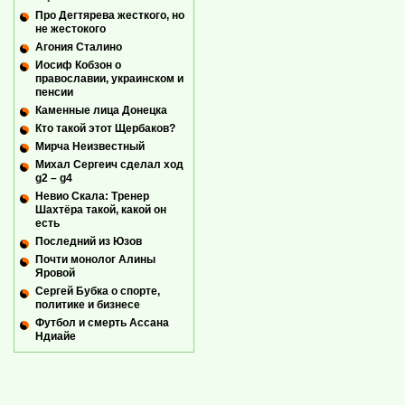
Про Дегтярева жесткого, но
не жестокого
Агония Сталино
Иосиф Кобзон о
православии, украинском и
пенсии
Каменные лица Донецка
Кто такой этот Щербаков?
Мирча Неизвестный
Михал Сергеич сделал ход
g2 – g4
Невио Скала: Тренер
Шахтёра такой, какой он
есть
Последний из Юзов
Почти монолог Алины
Яровой
Сергей Бубка о спорте,
политике и бизнесе
Футбол и смерть Ассана
Ндиайе