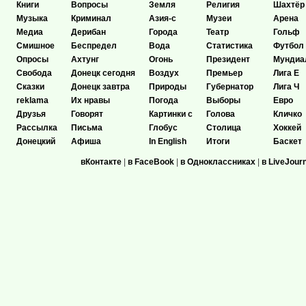
Книги
Вопросы
Земля
Религия
Шахтёр
Музыка
Криминал
Азия-с
Музеи
Арена
Медиа
Дерибан
Города
Театр
Гольф
Смишное
Беспредел
Вода
Статистика
Футбол
Опросы
Ахтунг
Огонь
Президент
Мундиа
Свобода
Донецк сегодня
Воздух
Премьер
Лига Е
Сказки
Донецк завтра
Природы
Губернатор
Лига Ч
reklama
Их нравы
Погода
Выборы
Евро
Друзья
Говорят
Картинки с
Голова
Кличко
Рассылка
Письма
Глобус
Столица
Хоккей
Донецкий
Афиша
In English
Итоги
Баскет
вКонтакте
|
в FaceBook
|
в Одноклассниках
|
в LiveJour