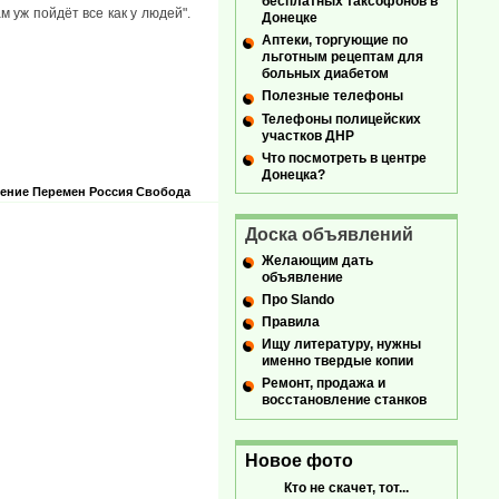
бесплатных таксофонов в
м уж пойдёт все как у людей".
Донецке
Аптеки, торгующие по
льготным рецептам для
больных диабетом
Полезные телефоны
Телефоны полицейских
участков ДНР
Что посмотреть в центре
Донецка?
ение
Перемен
Россия
Свобода
Доска объявлений
Желающим дать
объявление
Про Slando
Правила
Ищу литературу, нужны
именно твердые копии
Ремонт, продажа и
восстановление станков
Новое фото
Кто не скачет, тот...