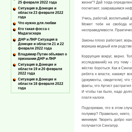
жизни"? Дай тогда определен
25 февраля 2022 года
посчитают, зажравшимся неф
Ситуация в Донецке и
области 23 февраля 2022
года
Учись, работай, воспитывай д
Что нужно для любви
Может тебе не свобода ну
Кто такая фосса с
несправедливости. Практическ
Мадагаскара
ДНР и ЛНР Ситуация в
Законы плохо работают, ворь
Донецке и области 21 и 22
воришка модный или родствен
февраля 2022 года
Владимир Путин объявил о
Коррупция вокруг, верно. Т
признании ДНР и ЛНР
исследований) на эту тему -
Ситуация в Донецке и
жёстко бороться. Как в Синг
области 19 и 20 февраля
2022 года
ребята к власти, накажут вс
Ситуация в Донецке и
(документы, свидетели), что
области 18 февраля 2022
факты, что Артист растратил 
года
И чтобы так было, надо долг
платя налоги.
Подозреваю, что в этом случ
полумер? Правильно, никто, 
минимум. Творить добро нап
получается Сингапур.