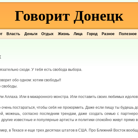
Говорит Донецк
рт
Власть
Деньги
Отдых
Жизнь
Лица
Город
Разное
Полезное
х
язательно сходи. У тебя есть свобода выбора.
ворит обо одном: хотим свободы!!
о свободы.
ли Аллаха. Или в макаронного монстра. Или поставить своих любимых идолов
но очень постараться, чтобы себя не прокормить. Даже если пищу ты будешь д
й, можешь, согласно последним трендам, даже создать семью с партнеро
и другие известные и популярные артисты и политики спокойно живут прямо в
имер, в Техасе и еще трех десятках штатов в США. Про Ближний Восток вообщ