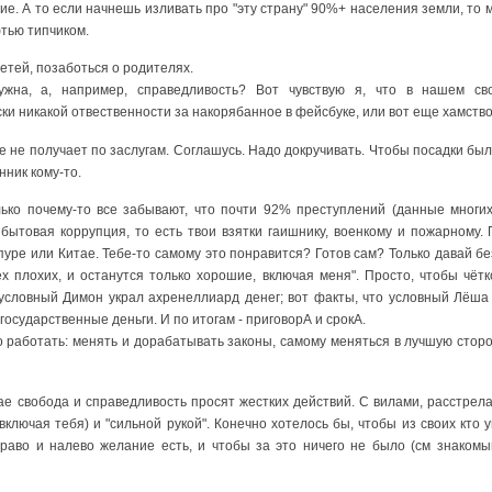
ие. А то если начнешь изливать про "эту страну" 90%+ населения земли, то м
тью типчиком.
етей, позаботься о родителях.
жна, а, например, справедливость? Вот чувствую я, что в нашем с
и никакой отвественности за накорябанное в фейсбуке, или вот еще хамство 
е не получает по заслугам. Соглашусь. Надо докручивать. Чтобы посадки были
ник кому-то.
олько почему-то все забывают, что почти 92% преступлений (данные многих
 бытовая коррупция, то есть твои взятки гаишнику, военкому и пожарному.
апуре или Китае. Тебе-то самому это понравится? Готов сам? Только давай б
ех плохих, и останутся только хорошие, включая меня". Просто, чтобы чёт
 условный Димон украл ахренеллиард денег; вот факты, что условный Лёша
государственные деньги. И по итогам - приговорА и срокА.
о работать: менять и дорабатывать законы, самому меняться в лучшую сторо
ае свобода и справедливость просят жестких действий. С вилами, расстрела
включая тебя) и "сильной рукой". Конечно хотелось бы, чтобы из своих кто 
раво и налево желание есть, и чтобы за это ничего не было (см знакомы