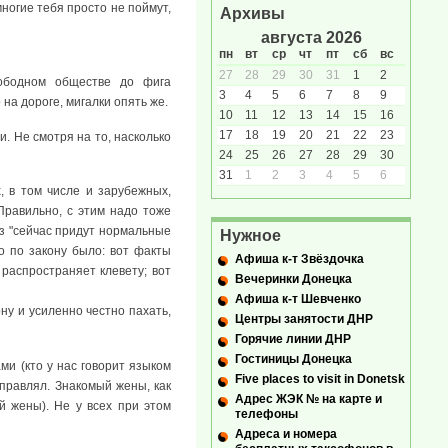
ногие тебя просто не поймут,
Архивы
августа 2026
пн
вт
ср
чт
пт
сб
вс
27
28
29
30
31
1
2
вободном обществе до фига
3
4
5
6
7
8
9
на дороге, мигалки опять же.
10
11
12
13
14
15
16
17
18
19
20
21
22
23
. Не смотря на то, насколько
24
25
26
27
28
29
30
31
1
2
3
4
5
6
, в том числе и зарубежных,
 Правильно, с этим надо тоже
ез "сейчас придут нормальные
Нужное
ко по закону было: вот факты
Афиша к-т Звёздочка
 распространяет клевету; вот
Вечеринки Донецка
Афиша к-т Шевченко
ну и усиленно честно пахать,
Центры занятости ДНР
Горячие линии ДНР
Гостиницы Донецка
ми (кто у нас говорит языком
Five places to visit in Donetsk
управлял. Знакомый жены, как
Адрес ЖЭК № на карте и
й жены). Не у всех при этом
телефоны
Адреса и номера