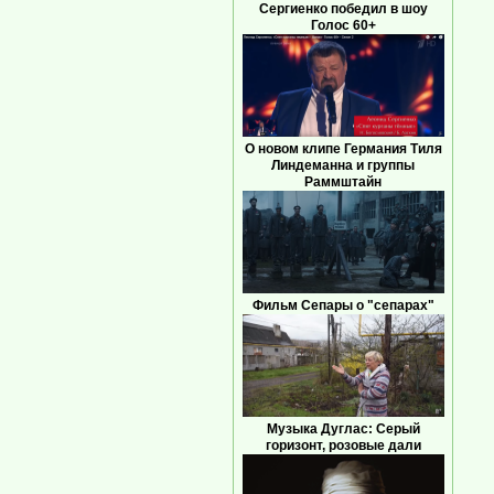
Сергиенко победил в шоу
Голос 60+
О новом клипе Германия Тиля
Линдеманна и группы
Раммштайн
Фильм Сепары о "сепарах"
Музыка Дуглас: Серый
горизонт, розовые дали