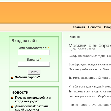
Главная
Новости
Спо
Главная
Вход на сайт
Москвич о выбора
Имя пользователя:
*
пт, 06/10/2017 - 22:34
Сходи на выборы сегодня. Об
Пароль:
*
Вся фрондирующая тусовка го
Она же у тебя уже есть. Мног
Забыли пароль?
Ты можешь верить в Христа и
У тебя есть еда и вода. Нуж
Ты можешь жить один, семье
Новости
списков российского Форбса 
Почему пришла война и
когда она уйдет
Что не приветствуется, напр
ДиалогитипаПлатонна
зимой 2022 года