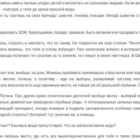
можешь иметь сколько угодно детей и воспитать их хорошими людьми. Не во вс
- повторю, у тебя до хрена пресной воды.
е ты тратишь на свои причуды: шмотки, технику, поездки. Иногда (шмотки ст
дировать ЗОЖ. Курильщиков, правда, прижали. Быть веганом или продавать 
шь, слушать и смотреть, что по нраву. На торрентах же еще столько "бесп
рить можешь, что тебе в голову взбредет. Про написание всякого в интернет
народа получают по сусалам за ту ахинею, что пишут в своих твиттерах. В Шв
нит или, вообще, за цска. Можешь прибивать причиндалы к брусчатке или по
 митинг. Хочешь в политику - иди на выборы, разваливай систему изн
ех вокзалов есть еще укромные места, не говоря уж об уральской глубинке. 
Путина. Про других ярких политических деятелей вообще молчу - выбирай из т
 бурные девяностые проредили стройные ряды. А потенциальных сильных ка
екущий президент, иногда пожирая в подвале засекреченного особняка са
ядной стороны? Интернет тут, конечно же, в помощь.
атает? Базовые вещи присутствуют. Что из advanced меню надо?
не любишь место, где есть все вышеперечисленное для тебя и твоих близ