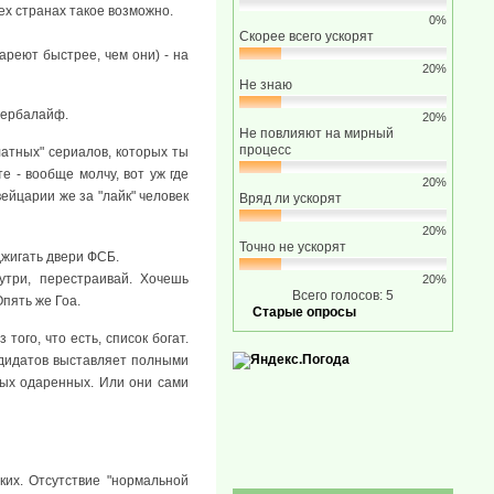
ех странах такое возможно.
0%
Скорее всего ускорят
ареют быстрее, чем они) - на
20%
Не знаю
гербалайф.
20%
Не повлияют на мирный
процесс
латных" сериалов, которых ты
е - вообще молчу, вот уж где
20%
ейцарии же за "лайк" человек
Вряд ли ускорят
20%
Точно не ускорят
джигать двери ФСБ.
утри, перестраивай. Хочешь
20%
Всего голосов: 5
Опять же Гоа.
Старые опросы
ого, что есть, список богат.
ндидатов выставляет полными
мых одаренных. Или они сами
ких. Отсутствие "нормальной