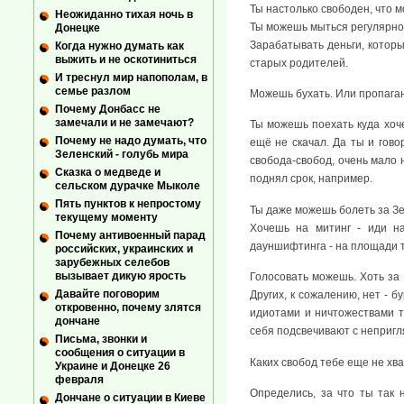
Ты настолько свободен, что 
Неожиданно тихая ночь в
Ты можешь мыться регулярно 
Донецке
Зарабатывать деньги, которы
Когда нужно думать как
выжить и не оскотиниться
старых родителей.
И треснул мир напополам, в
семье разлом
Можешь бухать. Или пропаган
Почему Донбасс не
замечали и не замечают?
Ты можешь поехать куда хоче
Почему не надо думать, что
ещё не скачал. Да ты и гово
Зеленский - голубь мира
свобода-свобод, очень мало 
Сказка о медведе и
поднял срок, например.
сельском дурачке Мыколе
Пять пунктов к непростому
Ты даже можешь болеть за Зе
текущему моменту
Хочешь на митинг - иди на
Почему антивоенный парад
дауншифтинга - на площади тр
российских, украинских и
зарубежных селебов
вызывает дикую ярость
Голосовать можешь. Хоть за 
Давайте поговорим
Других, к сожалению, нет -
откровенно, почему злятся
идиотами и ничтожествами т
дончане
себя подсвечивают с непригл
Письма, звонки и
сообщения о ситуации в
Каких свобод тебе еще не хв
Украине и Донецке 26
февраля
Определись, за что ты так 
Дончане о ситуации в Киеве