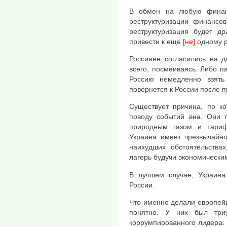
В обмен на любую финан
реструктуризации финансо
реструктуризация будет др
привести к еще
[не]
одному р
Россияне согласились на д
всего, посмеиваясь. Либо 
Россию немедленно взят
повернется к России после 
Существует причина, по ко
поводу событий вна. Они 
природным газом и тариф
Украина имеет чрезвычай
наихудших обстоятельствах
лагерь будучи экономически
В лучшем случае, Украина
России.
Что именно делали европей
понятно. У них был три
коррумпированного лидера. Н