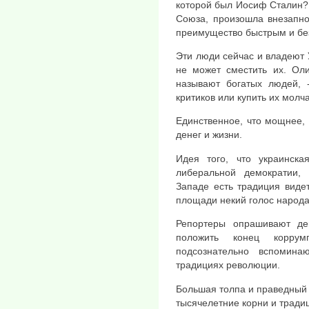
которой был Иосиф Сталин?
Союза, произошла внезапно
преимущество быстрым и бе
Эти люди сейчас и владеют У
не может сместить их. Ол
называют богатых людей, -
критиков или купить их молч
Единственное, что мощнее, 
денег и жизни.
Идея того, что украинск
либеральной демократии,
Западе есть традиция виде
площади некий голос народа
Репортеры опрашивают де
положить конец корру
подсознательно вспомин
традициях революции.
Большая толпа и праведный 
тысячелетние корни и тради