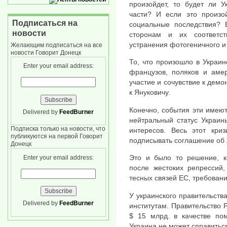
произойдет, то будет ли 
части? И если это произой
Подписаться на
социальные последствия? 
новости
сторонам и их соответс
устранения фотогеничного и
Желающим подписаться на все
новости Говорит Донецк
То, что произошло в Украи
Enter your email address:
французов, поляков и амер
участие и сочувствие к дем
к Януковичу.
Конечно, события эти имеют
Delivered by
FeedBurner
нейтральный статус Украин
Подписка только на новости, что
интересов. Весь этот кри
публикуются на первой Говорит
подписывать соглашение об
Донецк
Это и было то решение, к
Enter your email address:
после жестоких репрессий
тесных связей ЕС, требован
У украинского правительств
Delivered by
FeedBurner
институтам. Правительство 
$ 15 млрд. в качестве пом
Украина не может справитьс