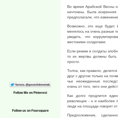
Во время Арабской Весны н
ничтожны. Была искренняя
предполагали, что изменени
Возможно, это еще будет.
менялось на очень разные т
увидеть, что коррумпиро
жестокими солдатами.
Если режим и солдаты злобн
то их жертвы должны быть 
просто.
Толпа, как правило, делитс
друг с другом только на поч
чьи неожиданные последс
очень от того, чего они дейс
Follow Me on Pinterest
Как долго продлится еди
революции - н и наиболее п
люди на площади говорят от
Follow us on Foursquare
Предположение, сделанн