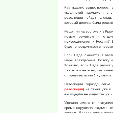
Как указано выше, вопрос т
украинский парламент упр
революции пойдет на спад,
который должна была решит
Решат ли на востоке и в Крым
новым режимом и отделя
присоединения к России? В
будет определяться в перву
Если Рада окажется в без
меры враждебные Востоку и
Конечно, если Рада решит у
то совсем не ясно, как имен
от правительства Януковича.
Революции гораздо легче 
революция]
не такая уже и
ею ущерба не уйдет так уж и
Украина имела конституцио
время нарушена людьми, ко
создать. Вопрос заключается