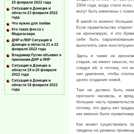
25 февраля 2022 года
2004 года, когда стало ясно
Ситуация в Донецке и
могут быть изменены с помо
области 23 февраля 2022
года
В какой-то момент большая 
Что нужно для любви
Если правительство откроет 
Кто такая фосса с
не иронизирую, я это букв
Мадагаскара
себе быть парализованы
ДНР и ЛНР Ситуация в
Донецке и области 21 и 22
выполнять свои конституцио
февраля 2022 года
Владимир Путин объявил о
Здесь я также не иронизи
признании ДНР и ЛНР
старая, не имеет смысла, по
Ситуация в Донецке и
следуя ей, и потому, что 
области 19 и 20 февраля
них давление, чтобы откло
2022 года
целях создания новой.
Ситуация в Донецке и
области 18 февраля 2022
года
Там не должно быть ника
прогнило насквозь, и вряд
большая часть правительств
потому, что здесь нет традиц
как именно было приватизир
Как может существовать тр
сведена на уровень провинци