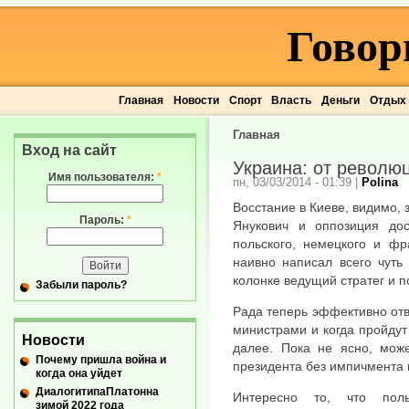
Говор
Главная
Новости
Спорт
Власть
Деньги
Отдых
Главная
Вход на сайт
Украина: от револю
Имя пользователя:
*
пн, 03/03/2014 - 01:39
|
Polina
Восстание в Киеве, видимо, 
Пароль:
*
Янукович и оппозиция дос
польского, немецкого и фр
наивно написал всего чуть
колонке ведущий стратег и 
Забыли пароль?
Рада теперь эффективно отв
министрами и когда пройдут
Новости
далее. Пока не ясно, мож
Почему пришла война и
президента без импичмента и
когда она уйдет
ДиалогитипаПлатонна
Интересно то, что пол
зимой 2022 года