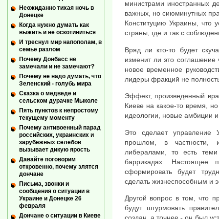
министрами иностранных де
Неожиданно тихая ночь в
важных, но сиюминутных пра
Донецке
Конституцию Украины, что 
Когда нужно думать как
выжить и не оскотиниться
страны, где и так с соблюде
И треснул мир напополам, в
Вряд ли кто-то будет скуч
семье разлом
изменит ли это соглашение 
Почему Донбасс не
замечали и не замечают?
новое временное руководст
Почему не надо думать, что
лидеры фракций не полность
Зеленский - голубь мира
Сказка о медведе и
Эффект, произведенный враж
сельском дурачке Мыколе
Киеве на какое-то время, н
Пять пунктов к непростому
идеологии, новые амбиции и
текущему моменту
Почему антивоенный парад
Это сделает управление 
российских, украинских и
прошлом, в частности, 
зарубежных селебов
вызывает дикую ярость
либералами, то есть теми
Давайте поговорим
баррикадах. Настоящее п
откровенно, почему злятся
сформировать будет трудн
дончане
сделать жизнеспособным и 
Письма, звонки и
сообщения о ситуации в
Другой вопрос в том, что п
Украине и Донецке 26
февраля
будут штурмовать правите
Дончане о ситуации в Киеве
создан, а точнее - он был 