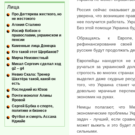
Лица
Россия сейчас оказывает д
Про Дегтярева жесткого, но
уверена, что возникшее прав
не жестокого
нее получится работать. Укр
Агония Сталино
Без этой помощи Украина бу
Иосиф Кобзон о
православии, украинском и
Обращаясь к Европе,
пенсии
рефинансирование своей 
Каменные лица Донецка
русские будут продолжать де
Кто такой этот Щербаков?
Мирча Неизвестный
Европейцы находятся не 
Михал Сергеич сделал ход
ручаться за украинский до
g2 – g4
строгость во многих страна
Невио Скала: Тренер
выделил даже скудные ресу
Шахтёра такой, какой он
есть
того, что Украина станет 
Последний из Юзов
довольно мрачные перспек
Почти монолог Алины
экономик на руках.
Яровой
Сергей Бубка о спорте,
Немцы полагают, что М
политике и бизнесе
экономические проблемы Ук
Футбол и смерть Ассана
задач - лучший, если сравн
Ндиайе
может выжить и это будет л
сильными.