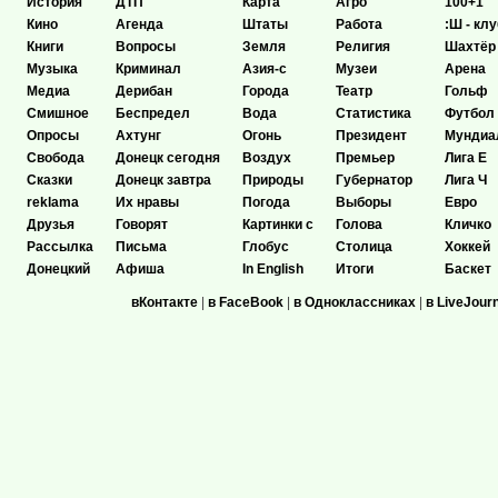
История
ДТП
Карта
Агро
100+1
Кино
Агенда
Штаты
Работа
:Ш - клу
Книги
Вопросы
Земля
Религия
Шахтёр
Музыка
Криминал
Азия-с
Музеи
Арена
Медиа
Дерибан
Города
Театр
Гольф
Смишное
Беспредел
Вода
Статистика
Футбол
Опросы
Ахтунг
Огонь
Президент
Мундиа
Свобода
Донецк сегодня
Воздух
Премьер
Лига Е
Сказки
Донецк завтра
Природы
Губернатор
Лига Ч
reklama
Их нравы
Погода
Выборы
Евро
Друзья
Говорят
Картинки с
Голова
Кличко
Рассылка
Письма
Глобус
Столица
Хоккей
Донецкий
Афиша
In English
Итоги
Баскет
вКонтакте
|
в FaceBook
|
в Одноклассниках
|
в LiveJour