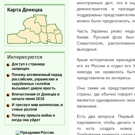
иностранных дел, что в х
демонстрантов и презид
Карта Донецка
поддержаны представителям
можно было предполагать, н
Часть Украины резко недо
Киеве. Русский флаг был
Севастополя, расположе
выходные.
Интересуются
Крым исторически принадле
Доступ к странице
его из России и отдал его 
запрещён
никогда не нравилось бы
Почему антивоенный парад
представляли их интересы.
российских, украинских и
зарубежных селебов
Они также не представляют
вызывает дикую ярость
страны, где обычно говорят 
Впечатления от Донецка в
начале июня 2018
является одновременно эко
И треснул мир напополам, в
явлением.
семье разлом
Почему пришла война и
Есть два вопроса. Первый.
когда она уйдет
парламенте, чтобы делать т
то есть создать ново
Требование момента сняло 