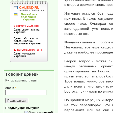
в скором времени вновь про
Янукович остался без под
причинам. В таком ситуаци
своего часа. Олигархи с
законодателей уже попал
некоторые нет.
Фундаментальные проблем
Януковича, все еще сущест
даже из наиболее просвещен
Второй вопрос - может ли
между регионами, ориен
ориентированы на Россию,
Говорит Донецк
правительство пыталось бал
Рупор администрации
Трое наших министров инос
дали понять, что закончил
email:
*
Востока принимали во внима
По крайней мере, их интер
на этих переговорах. Эти 
Предыдущие выпуски
парламенте или же они м