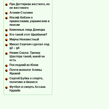
Про Дегтярева жесткого, но
не жестокого
Агония Сталино
Иосиф Кобзон о
православии, украинском и
пенсии
Каменные лица Донецка
Кто такой этот Щербаков?
Мирча Неизвестный
Михал Сергеич сделал ход
g2 – g4
Невио Скала: Тренер
Шахтёра такой, какой он
есть
Последний из Юзов
Почти монолог Алины
Яровой
Сергей Бубка о спорте,
политике и бизнесе
Футбол и смерть Ассана
Ндиайе