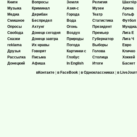
Книги
Вопросы
Земля
Религия
Шахтёр
Музыка
Криминал
Азия-с
Музеи
Арена
Медиа
Дерибан
Города
Театр
Гольф
Смишное
Беспредел
Вода
Статистика
Футбол
Опросы
Ахтунг
Огонь
Президент
Мундиа
Свобода
Донецк сегодня
Воздух
Премьер
Лига Е
Сказки
Донецк завтра
Природы
Губернатор
Лига Ч
reklama
Их нравы
Погода
Выборы
Евро
Друзья
Говорят
Картинки с
Голова
Кличко
Рассылка
Письма
Глобус
Столица
Хоккей
Донецкий
Афиша
In English
Итоги
Баскет
вКонтакте
|
в FaceBook
|
в Одноклассниках
|
в LiveJour