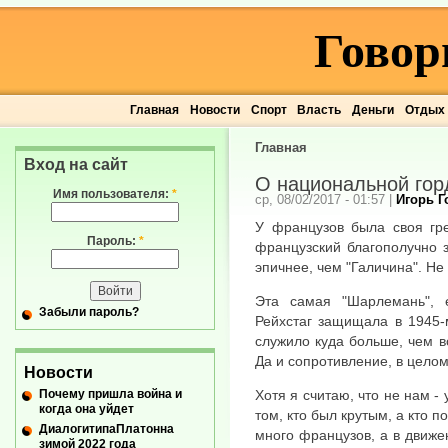
Говор
Главная
Новости
Спорт
Власть
Деньги
Отдых
Главная
Вход на сайт
О национальной гор
Имя пользователя:
*
ср, 08/02/2017 - 01:57
|
Игорь 
У французов была своя гр
Пароль:
*
французский благополучно 
эпичнее, чем "Галичина". Не 
Эта самая "Шарлемань", 
Забыли пароль?
Рейхстаг защищала в 1945-м
служило куда больше, чем 
Да и сопротивление, в целом
Новости
Почему пришла война и
Хотя я считаю, что не нам -
когда она уйдет
том, кто был крутым, а кто 
ДиалогитипаПлатонна
много французов, а в движе
зимой 2022 года