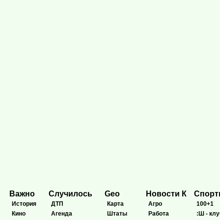
Важно
Случилось
Geo
Новости К
Спор
История
ДТП
Карта
Агро
100+1
Кино
Агенда
Штаты
Работа
:Ш - клу