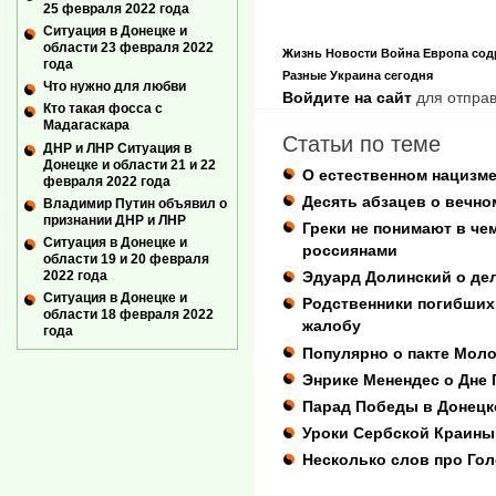
25 февраля 2022 года
Ситуация в Донецке и
области 23 февраля 2022
Жизнь
Новости
Война
Европа сод
года
Разные
Украина сегодня
Что нужно для любви
Войдите на сайт
для отправ
Кто такая фосса с
Мадагаскара
Статьи по теме
ДНР и ЛНР Ситуация в
Донецке и области 21 и 22
О естественном нацизме
февраля 2022 года
Десять абзацев о вечн
Владимир Путин объявил о
признании ДНР и ЛНР
Греки не понимают в че
Ситуация в Донецке и
россиянами
области 19 и 20 февраля
2022 года
Эдуард Долинский о де
Ситуация в Донецке и
Родственники погибших
области 18 февраля 2022
жалобу
года
Популярно о пакте Мол
Энрике Менендес о Дне
Парад Победы в Донецк
Уроки Сербской Краины
Несколько слов про Го