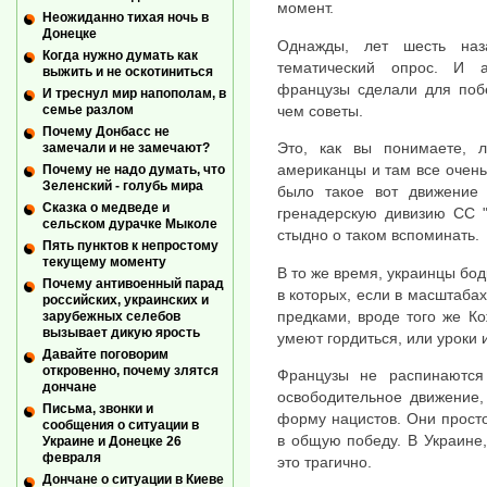
момент.
Неожиданно тихая ночь в
Донецке
Однажды, лет шесть наз
Когда нужно думать как
тематический опрос. И а
выжить и не оскотиниться
французы сделали для поб
И треснул мир напополам, в
чем советы.
семье разлом
Почему Донбасс не
Это, как вы понимаете, 
замечали и не замечают?
американцы и там все очень
Почему не надо думать, что
Зеленский - голубь мира
было такое вот движение 
Сказка о медведе и
гренадерскую дивизию СС "
сельском дурачке Мыколе
стыдно о таком вспоминать.
Пять пунктов к непростому
текущему моменту
В то же время, украинцы бо
Почему антивоенный парад
в которых, если в масштабах
российских, украинских и
предками, вроде того же Ко
зарубежных селебов
вызывает дикую ярость
умеют гордиться, или уроки 
Давайте поговорим
откровенно, почему злятся
Французы не распинаются
дончане
освободительное движение,
Письма, звонки и
форму нацистов. Они просто
сообщения о ситуации в
в общую победу. В Украине,
Украине и Донецке 26
февраля
это трагично.
Дончане о ситуации в Киеве