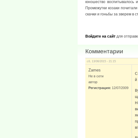
юношество воспитывалось и
Промежутки козаки почитали
скачки и гоньбы за зверем в 
Войдите на сайт
для отправк
Комментарии
сб, 13/06/2015 - 21:15
Zames
С
Не в сети
й
автор
Регистрация:
12/07/2009
В
щ
Н
в
я
п
в