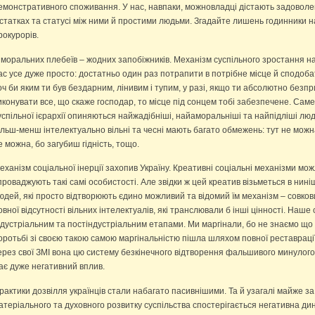
емонстративного споживання. У нас, навпаки, можновладці дістають задоволе
 статках та статусі між ними й простими людьми. Згадайте лишень годинники н
рокурорів.
 моральних плебеїв – жодних запобіжників. Механізм суспільного зростання на
ас усе дуже просто: достатньо один раз потрапити в потрібне місце й сподобат
оч би яким ти був бездарним, лінивим і тупим, у разі, якщо ти абсолютно безп
иконувати все, що скаже господар, то місце під сонцем тобі забезпечене. Саме т
успільної ієрархії опиняються найжадібніші, найаморальніші та найпідліші люд
ільш-менш інтелектуально вільні та чесні мають багато обмежень: тут не можн
е можна, бо загубиш гідність, тощо.
еханізм соціальної інерції захопив Україну. Креативні соціальні механізми мож
проваджують такі самі особистості. Але звідки ж цей креатив візьметься в ниніш
юдей, які просто відтворюють єдино можливий та відомий їм механізм – совков
овної відсутності вільних інтелектуалів, які транслювали б інші цінності. Наше
ндустріальним та постіндустріальним етапами. Ми маргінали, бо не знаємо що р
оротьбі зі своєю такою самою маргінальністю пішла шляхом повної реставрації 
ерез свої ЗМІ вона цю систему безкінечного відтворення фальшивого минулого
ає дуже негативний вплив.
рактики дозвілля українців стали набагато пасивнішими. Та й узагалі майже з
атеріального та духовного розвитку суспільства спостерігається негативна д