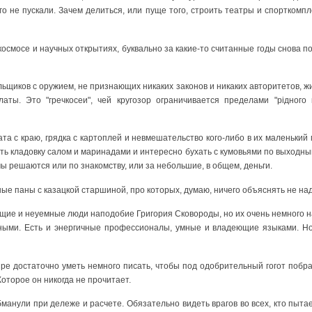
го не пускали. Зачем делиться, или пуще того, строить театры и спорткомпл
осмосе и научных открытиях, буквально за какие-то считанные годы снова 
ельщиков с оружием, не признающих никаких законов и никаких авторитетов, ж
ты. Это "гречкосеи", чей кругозор ограничивается пределами "рідного 
та с краю, грядка с картоплей и невмешательство кого-либо в их маленький 
ать кладовку салом и маринадами и интересно бухать с кумовьями по выходны
решаются или по знакомству, или за небольшие, в общем, деньги.
ные паны с казацкой старшиной, про которых, думаю, ничего объяснять не над
ющие и неуемные люди наподобие Григория Сковороды, но их очень немного
ными. Есть и энергичные профессионалы, умные и владеющие языками. Но 
ире достаточно уметь немного писать, чтобы под одобрительный гогот побр
оторое он никогда не прочитает.
бманули при дележе и расчете. Обязательно видеть врагов во всех, кто пыт