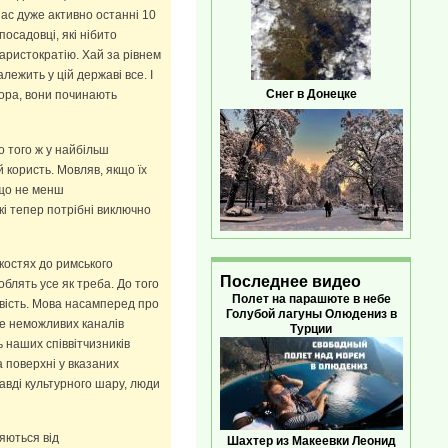
ас дуже активно останні 10
посадовці, які нібито
аристократію. Хай за рівнем
алежить у цій державі все. І
Снег в Донецке
рора, вони починають
о того ж у найбільш
 користь. Мовляв, якщо їх
 що не менш
кі тепер потрібні виключно
костях до римського
Последнее видео
­лять усе як треба. До того
Полет на парашюте в небе
овість. Мова насамперед про
Голубой лагуны Олюдениз в
ше неможливих каналів
Турции
ь наших співвітчизників
а поверхні у вказаних
равді культурного шару, люди
ляються від
Шахтер из Макеевки Леонид