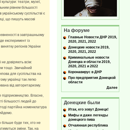
культури: театри, музеї,
льним рівнем більшості
українському суспільстві є
иці, що пишуть масові
На форуме
впевненості в завтрашньому
Главные Новости ДНР 2019,
 де експеримент із
2020, 2021, 2022
 винятку регіонів України
Донецкие новости 2019,
2020, 2021, 2022
Криминальные новости
Донецка и области 2019,
 не довіряють всім:
2020, 2021 и 2022
рям тощо. Звичайний
Коронавирус в ДНР
ипова для суспільства на
Про предприятия Донецкой
ому українці так легко
области
ована від авторитаризму.
Далее
е підприємництво. Власне,
сті більшості людей до
Донецкие были
 тоді партійна номенклатура
Итак, его зовут Донецк!
рийдемо.
Мифы и даже легенды
донецкого пива
о більше буде тих, хто не
Отчаянная республика
тимуться зміни. Так, на