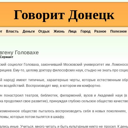
Говорит Донецк
рт
Власть
Деньги
Отдых
Жизнь
Лица
Город
Разное
Полезное
вгену Головахе
Сержант
ий социолог Головаха, закончивший Московский университет им. Ломоносов
ициев. Ему-то, целому доктору философских наук, стыдно не знать про соц
гой народ) имеют типичные, характерные черты, которые естественным об
их воздействий. Воспроизводят мир, в котором им комфортно.
н понастроил театров, библиотек, филармоний, вузов и Академий наук (в
а продолжил свое развитие), принуждая глубоко сельское общество качестве
 измененное общество пыталось воспроизводить себя в новых поколениях, 
ломы, которые потом пылятся в шкафу.
лись иные. Учиться, много читать и быть культурным никто не просил. К день