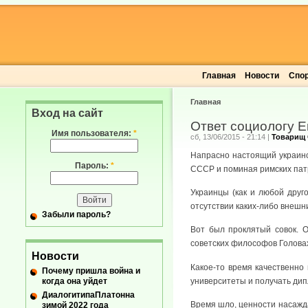
Главная
Новости
Спо
Главная
Вход на сайт
Ответ социологу Е
Имя пользователя:
*
сб, 13/06/2015 - 21:14
|
Товарищ 
Напрасно настоящий украинск
Пароль:
*
СССР и поминая римских патр
Украинцы (как и любой дру
отсутствии каких-либо внешн
Забыли пароль?
Вот был проклятый совок. О
советских философов Головах
Новости
Какое-то время качественно
Почему пришла война и
когда она уйдет
университеты и получать дип
ДиалогитипаПлатонна
Время шло, ценности насажда
зимой 2022 года