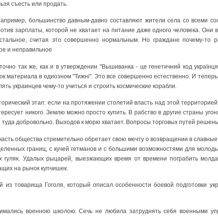
льзя съесть или продать.
например, большинство давным-давно составляют жители села со всеми с
отив зарплаты, которой не хватает на питание даже одного человека. Они во
стальное, считая это совершенно нормальным. Но граждане почему-то р
ное и неправильное
точно так же, как и в утверждении "Вышиванка - це генетичний код українця"
ок материала в одиозном "Тижні". Это все совершенно естественно. И теперь 
лять украинцев чему-то учиться и строить космические корабли.
торический этап: если на протяжении столетий власть над этой территорие
тересует никого. Землю можно просто купить. В рабство в другие страны угон
туда добровольно. Выходов к морю хватает. Вопросы торговых путей решены
асть общества стремительно обретает свою мечту о возвращении в славные
деленных границ, с кучей гетманов и с большими возможностями для молод
х гуляк. Удалых рыцарей, выезжающих время от времени пограбить молда
ащих на рынок купчишек.
 из товарища Гоголя, который описал особенности боевой подготовки укр
анимались военною школою. Сечь не любила затруднять себя военными уп