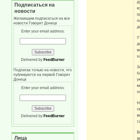
д
Подписаться на
к
новости
г
Желающим подписаться на все
п
новости Говорит Донецк
д
Enter your email address:
У
д
в
х
Delivered by
FeedBurner
З
Подписка только на новости, что
б
публикуются на первой Говорит
Донецк
у
м
Enter your email address:
п
Н
с
в
Delivered by
FeedBurner
т
В
Лица
ж