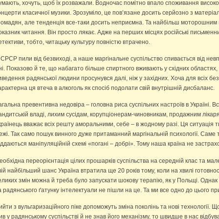
умають, хочуть, щоб їх розважали. Водночас помітно впало споживання високої 
онцерти класичної музики. Зрозуміло, це пов’язане досить серйозно з матеріа
ромадян, але тенденція все-таки досить неприємна. Та найбільш моторошним в 
оказник читання. Він просто лякає. Адже на перших місцях російські письменн
етективи, тобто, читацьку культуру повністю втрачено.
 СРСР пили від безвиході, а наше маргінальне суспільство спивається від не
ні. Показово й те, що набагато більше спиртного вживають у східних областях,
иведення радянської людини просунувся далі, ніж у західних. Хоча для всіх без
арактерна ця втеча в алкоголь як спосіб подолати свій внутрішній дисбаланс.
агальна превентивна недовіра – головна риса суспільних настроїв в Україні. Всі
андитській владі, лихим сусідам, корупціонерам-чиновникам, продажним ліка
країнець вважає всіх решту аморальними, себе – в жодному разі. Ця ситуація т
ежі. Так само пошук винного дуже притаманний маргінальній психології. Саме т
іддаються маніпуляційній схемі «погані – добрі». Тому наша країна не застрах
еобхідна переорієнтація цілих прошарків суспільства на середній клас та мал
вій найбільший шанс Україна втратила ще 20 років тому, коли на хвилі готовно
еликих змін можна й треба було запускати шокову терапію, як у Польщі. Однак
а радянського ґатунку інтелектуали не пішли на це. Та ми все одно до цього п
ийти з вульгаризаційного піке допоможуть зміна поколінь та нові технології. Щ
ив у радянському суспільстві й не знав його механізму, то швидше в нас відбува