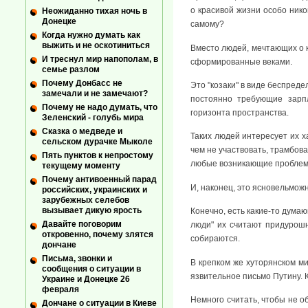
о красивой жизни особо нико
Неожиданно тихая ночь в
Донецке
самому?
Когда нужно думать как
выжить и не оскотиниться
Вместо людей, мечтающих о к
И треснул мир напополам, в
сформированные веками.
семье разлом
Почему Донбасс не
Это "козаки" в виде беспред
замечали и не замечают?
постоянно требующие зарпла
Почему не надо думать, что
горизонта пространства.
Зеленский - голубь мира
Сказка о медведе и
Таких людей интересует их ха
сельском дурачке Мыколе
чем не участвовать, трамбов
Пять пунктов к непростому
любые возникающие проблемы 
текущему моменту
Почему антивоенный парад
И, наконец, это ясновельмож
российских, украинских и
зарубежных селебов
вызывает дикую ярость
Конечно, есть какие-то дума
Давайте поговорим
люди" их считают придурош
откровенно, почему злятся
собираются.
дончане
Письма, звонки и
В крепком же хуторянском м
сообщения о ситуации в
язвительное письмо Путину. К
Украине и Донецке 26
февраля
Немного считать, чтобы не о
Дончане о ситуации в Киеве