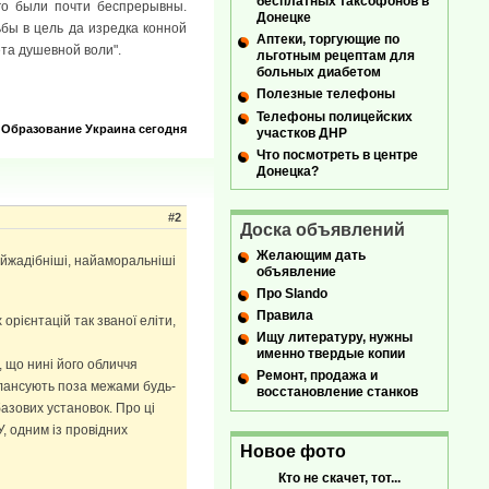
бесплатных таксофонов в
го были почти беспрерывны.
Донецке
бы в цель да изредка конной
Аптеки, торгующие по
ета душевной воли".
льготным рецептам для
больных диабетом
Полезные телефоны
Телефоны полицейских
Образование
Украина сегодня
участков ДНР
Что посмотреть в центре
Донецка?
#2
Доска объявлений
Желающим дать
найжадібніші, найаморальніші
объявление
Про Slando
Правила
 орієнтацій так званої еліти,
Ищу литературу, нужны
именно твердые копии
, що нині його обличчя
Ремонт, продажа и
алансують поза межами будь-
восстановление станков
базових установок. Про ці
, одним із провідних
Новое фото
Кто не скачет, тот...