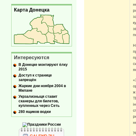
н
Карта Донецка
р
з
к
з
п
Н
п
Интересуются
п
с
В Донецке монтируют ёлку
2015
я
Доступ к странице
запрещён
«
Жаркие дни ноября 2004 в
о
Милане
ж
Укрзализныця ставит
Т
сканеры для билетов,
і
купленных через Сеть
с
280 ящиков водки
р
н
У