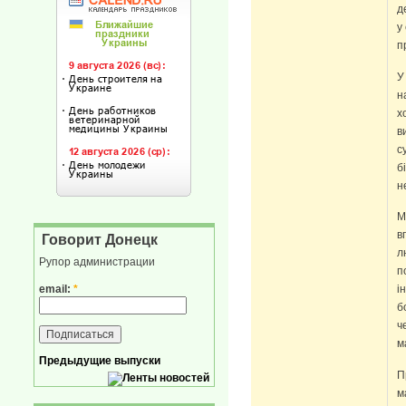
д
у
п
У
н
х
в
с
б
н
М
в
Говорит Донецк
л
Рупор администрации
п
email:
*
і
б
ч
м
Предыдущие выпуски
П
м