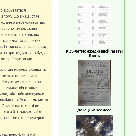
но відбувається
 тому, що в нації стає
окс, але я переконався, що
 на генетичному рівні
хливих інтелектуальних
ується купа талановитих
сть інтелектуалів на перших
К 25-летию ежедневной газеты
ом не претендують на будь-
Весть
які нав’язує влада.
ому стані можемо виживати,
тям власної ницості й
 Річ у тому, що нинішня
не вимагає від кожного
ував, або тебе знищували.
дповідає твоїм моральним та
 чесні вчителі, які не
Донецк из космоса
едоплати й отримують ті ж
ть. Ось така в нас химерна
правді воно фактично