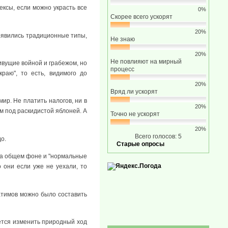
ексы, если можно украсть все
0%
Скорее всего ускорят
20%
появились традиционные типы,
Не знаю
20%
Не повлияют на мирный
ивущие войной и грабежом, но
процесс
краю", то есть, видимого до
20%
Вряд ли ускорят
мир. Не платить налогов, ни в
20%
м под раскидистой яблоней. А
Точно не ускорят
20%
Всего голосов: 5
о.
Старые опросы
 на общем фоне и "нормальные
они если уже не уехали, то
атимов можно было составить
ается изменить природный ход