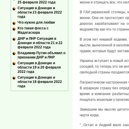
жизни и отрицать все, что не
25 февраля 2022 года
Ситуация в Донецке и
В ГАИ украинской столицы, 
области 23 февраля 2022
года
жизни. Они не протестуют пр
Что нужно для любви
дорогах зарабатывают на о
Кто такая фосса с
мздоимству как что-то стран
Мадагаскара
ДНР и ЛНР Ситуация в
В этом нет никакой издевки, 
Донецке и области 21 и 22
мысли, вынесенной в заголов
февраля 2022 года
чудаки, которые будут застав
Владимир Путин объявил о
признании ДНР и ЛНР
Украина вступает в новый ис
Ситуация в Донецке и
соседей, то теперь это не ин
области 19 и 20 февраля
2022 года
свободной страны продаются 
Ситуация в Донецке и
области 18 февраля 2022
Патриотически настроенная ч
года
В аграрную страну без опре
время в компании разбитны
пощупать кошельки у проезж
Завершим мы мыслю цитатой
черти когда:
"...Остап и Андрий мало з