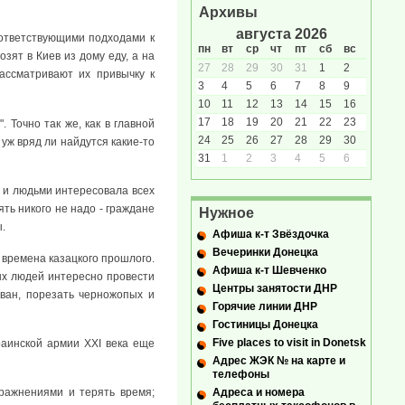
Архивы
августа 2026
оответствующими подходами к
пн
вт
ср
чт
пт
сб
вс
зят в Киев из дому еду, а на
27
28
29
30
31
1
2
ассматривают их привычку к
3
4
5
6
7
8
9
10
11
12
13
14
15
16
17
18
19
20
21
22
23
. Точно так же, как в главной
24
25
26
27
28
29
30
уж вряд ли найдутся какие-то
31
1
2
3
4
5
6
й и людьми интересовала всех
ять никого не надо - граждане
Нужное
.
Афиша к-т Звёздочка
Вечеринки Донецка
 времена казацкого прошлого.
Афиша к-т Шевченко
ых людей интересно провести
Центры занятости ДНР
ван, порезать черножопых и
Горячие линии ДНР
Гостиницы Донецка
Five places to visit in Donetsk
аинской армии XXI века еще
Адрес ЖЭК № на карте и
телефоны
ражнениями и терять время;
Адреса и номера