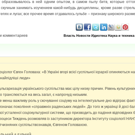
 образовывалось в ней одним опытом, в самом пылу битв, которые отто
 скучным занимать изучением какой-нибудь дисциплины, кроме разве стрель
степях и лугах; все прочее время отдавалось гульбе -- признаку широкого разм
и комментариев
Власть
Новости
Идиотека
Наука и техника
оціолог Євген Головаха: «В Україні вгорі всієї суспільної ієрархії опиняються 
 найпідліші люди»
ульгаризація українського суспільства має цілу низку причин. Рівень культурних
о транслюється на весь загал, є напрочуд низьким.
е менш важливу роль у скочуванні соціуму на інтелектуальне дно відіграє факт
изначає покоління «справжніх радянських людей». До того ж українці й досі б
кої усталеної соціокультурної системи, що призводить до падіння відповідних 
роцеси Тиждень розмовляв із заступником директора Інституту соціології НАНУ
ітчизняних суспільствознавців, Євгеном Головахою.