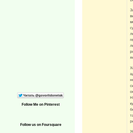
В
З
в
м
с
л
г
л
р
я
Х
а
н
с
о
Н
к
Follow Me on Pinterest
б
т
р
Follow us on Foursquare
У