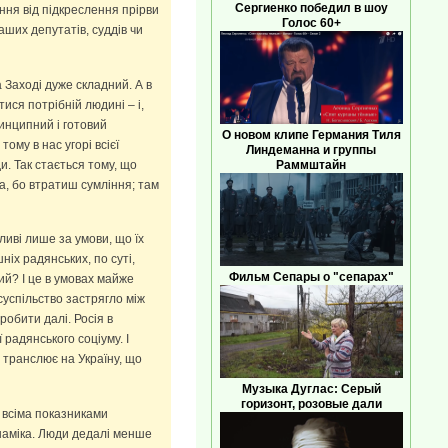
Сергиенко победил в шоу
ння від підкреслення прірви
Голос 60+
аших депутатів, суддів чи
 Заході дуже складний. А в
ися потрібній людині – і,
ринципний і готовий
О новом клипе Германия Тиля
ому в нас угорі всієї
Линдеманна и группы
Раммштайн
и. Так стається тому, що
а, бо втратиш сумління; там
ливі лише за умови, що їх
ніх радянських, по суті,
Фильм Сепары о "сепарах"
ий? І це в умовах майже
 суспільство застрягло між
обити далі. Росія в
радянського соціуму. І
 транслює на Україну, що
Музыка Дуглас: Серый
горизонт, розовые дали
а всіма показниками
инаміка. Люди дедалі менше