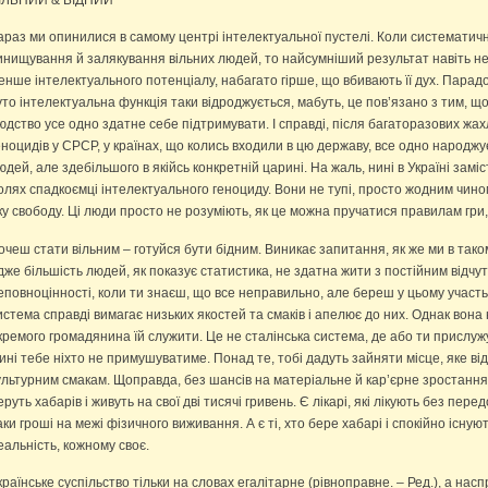
ІЛЬНИЙ & БІДНИЙ
араз ми опинилися в самому центрі інтелектуальної пустелі. Коли систематич
инищування й залякування вільних людей, то найсумніший результат навіть не в
енше інтелектуального потенціалу, набагато гірше, що вбивають її дух. Парад
уто інтелектуальна функція таки відроджується, мабуть, це пов’язано з тим, що
юдство усе одно здатне себе підтримувати. І справді, після багаторазових жа
еноцидів у СРСР, у країнах, що колись входили в цю державу, все одно народж
юдей, але здебільшого в якійсь конкретній царині. На жаль, нині в Україні замі
олях спадкоємці інтелектуального геноциду. Вони не тупі, просто жодним чин
ку свободу. Ці люди просто не розуміють, як це можна пручатися правилам гри, 
очеш стати вільним – готуйся бути бідним. Виникає запитання, як же ми в так
дже більшість людей, як показує статистика, не здатна жити з постійним відчут
еповноцінності, коли ти знаєш, що все неправильно, але береш у цьому участь.
истема справді вимагає низьких якостей та смаків і апелює до них. Однак вона 
кремого громадянина їй служити. Це не сталінська система, де або ти прислуж
ині тебе ніхто не примушуватиме. Понад те, тобі дадуть зайняти місце, яке ві
ультурним смакам. Щоправда, без шансів на матеріальне й кар’єрне зростання. Є
еруть хабарів і живуть на свої дві тисячі гривень. Є лікарі, які лікують без пер
аки гроші на межі фізичного виживання. А є ті, хто бере хабарі і спокійно існую
еальність, кожному своє.
країнське суспільство тільки на словах егалітарне (рівноправне. – Ред.), а нас