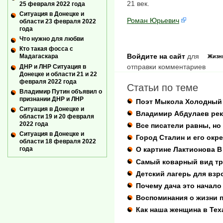
21 век.
25 февраля 2022 года
Ситуация в Донецке и
Роман Юрьевич
области 23 февраля 2022
года
Что нужно для любви
Кто такая фосса с
Войдите на сайт
для
Мадагаскара
Жизн
отправки комментариев
ДНР и ЛНР Ситуация в
Донецке и области 21 и 22
февраля 2022 года
Статьи по теме
Владимир Путин объявил о
признании ДНР и ЛНР
Поэт Мыкола Холодный 
Ситуация в Донецке и
Владимир Абдулаев рек
области 19 и 20 февраля
2022 года
Все писатели равны, но
Ситуация в Донецке и
Город Сталин и его окр
области 18 февраля 2022
года
О картине Лактионова В
Самый коварный вид тр
Детский лагерь для вз
Почему дача это начало
Воспоминания о жизни п
Как наша женщина в Те