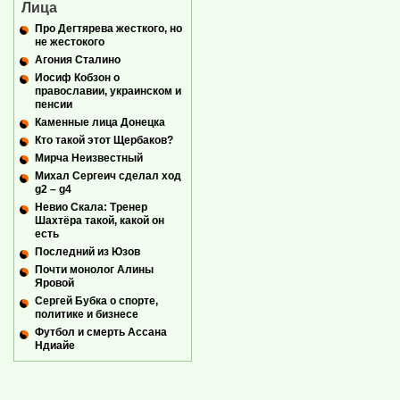
Лица
Про Дегтярева жесткого, но
не жестокого
Агония Сталино
Иосиф Кобзон о
православии, украинском и
пенсии
Каменные лица Донецка
Кто такой этот Щербаков?
Мирча Неизвестный
Михал Сергеич сделал ход
g2 – g4
Невио Скала: Тренер
Шахтёра такой, какой он
есть
Последний из Юзов
Почти монолог Алины
Яровой
Сергей Бубка о спорте,
политике и бизнесе
Футбол и смерть Ассана
Ндиайе