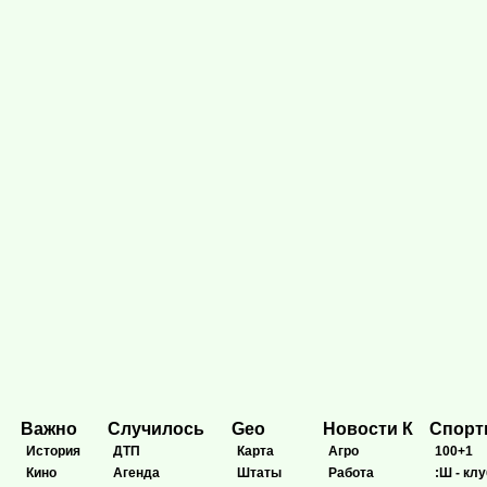
Важно
Случилось
Geo
Новости К
Спор
История
ДТП
Карта
Агро
100+1
Кино
Агенда
Штаты
Работа
:Ш - клу