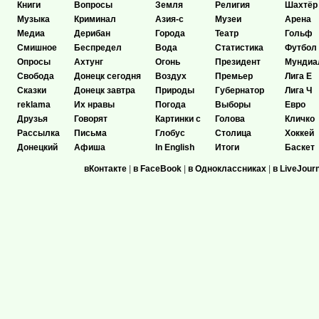
Книги
Вопросы
Земля
Религия
Шахтёр
Музыка
Криминал
Азия-с
Музеи
Арена
Медиа
Дерибан
Города
Театр
Гольф
Смишное
Беспредел
Вода
Статистика
Футбол
Опросы
Ахтунг
Огонь
Президент
Мундиа
Свобода
Донецк сегодня
Воздух
Премьер
Лига Е
Сказки
Донецк завтра
Природы
Губернатор
Лига Ч
reklama
Их нравы
Погода
Выборы
Евро
Друзья
Говорят
Картинки с
Голова
Кличко
Рассылка
Письма
Глобус
Столица
Хоккей
Донецкий
Афиша
In English
Итоги
Баскет
вКонтакте
|
в FaceBook
|
в Одноклассниках
|
в LiveJour