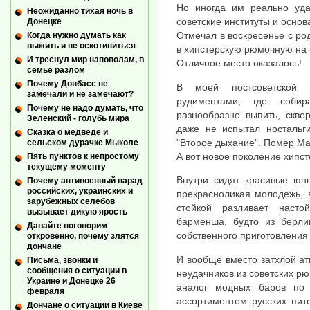
Но иногда им реально уда
Неожиданно тихая ночь в
советские институты и основ
Донецке
Отмечал в воскресенье с р
Когда нужно думать как
выжить и не оскотиниться
в хипстерскую рюмочную на 
И треснул мир напополам, в
Отличное место оказалось!
семье разлом
Почему Донбасс не
В моей постсоветской
замечали и не замечают?
рудиментами, где соби
Почему не надо думать, что
разнообразно выпить, сквер
Зеленский - голубь мира
даже не испытал ностальг
Сказка о медведе и
"Второе дыхание". Помер Мак
сельском дурачке Мыколе
А вот новое поколение хипст
Пять пунктов к непростому
текущему моменту
Внутри сидят красивые юн
Почему антивоенный парад
российских, украинских и
прекрасноликая молодежь, в
зарубежных селебов
стойкой разливает наст
вызывает дикую ярость
барменша, будто из берлин
Давайте поговорим
собственного приготовления 
откровенно, почему злятся
дончане
И вообще вместо затхлой а
Письма, звонки и
сообщения о ситуации в
неудачников из советских р
Украине и Донецке 26
аналог модных баров по
февраля
ассортиментом русских пит
Дончане о ситуации в Киеве