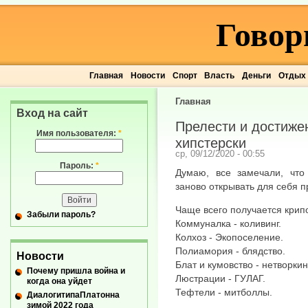
Говор
Главная
Новости
Спорт
Власть
Деньги
Отдых
Главная
Вход на сайт
Прелести и достижен
Имя пользователя:
*
хипстерски
ср, 09/12/2020 - 00:55
Пароль:
*
Думаю, все замечали, что
заново открывать для себя п
Чаще всего получается крип
Забыли пароль?
Коммуналка - коливинг.
Колхоз - Экопоселение.
Полиамория - блядство.
Новости
Блат и кумовство - нетворкин
Почему пришла война и
Люстрации - ГУЛАГ.
когда она уйдет
Тефтели - митболлы.
ДиалогитипаПлатонна
зимой 2022 года