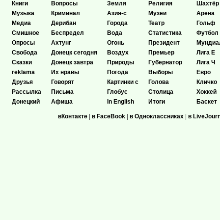
Книги
Вопросы
Земля
Религия
Шахтёр
Музыка
Криминал
Азия-с
Музеи
Арена
Медиа
Дерибан
Города
Театр
Гольф
Смишное
Беспредел
Вода
Статистика
Футбол
Опросы
Ахтунг
Огонь
Президент
Мундиа
Свобода
Донецк сегодня
Воздух
Премьер
Лига Е
Сказки
Донецк завтра
Природы
Губернатор
Лига Ч
reklama
Их нравы
Погода
Выборы
Евро
Друзья
Говорят
Картинки с
Голова
Кличко
Рассылка
Письма
Глобус
Столица
Хоккей
Донецкий
Афиша
In English
Итоги
Баскет
вКонтакте
|
в FaceBook
|
в Одноклассниках
|
в LiveJour