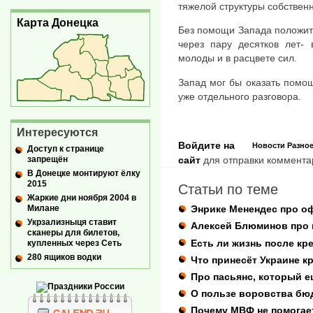
тяжелой структуры собственн
Карта Донецка
Без помощи Запада положит
через пару десятков лет-
молоды и в расцвете сил.
Запад мог бы оказать помощ
уже отдельного разговора.
Интересуются
Войдите на
Новости
Разно
Доступ к странице
запрещён
сайт
для отправки коммента
В Донецке монтируют ёлку
2015
Статьи по теме
Жаркие дни ноября 2004 в
Милане
Энрике Менендес про о
Укрзализныця ставит
Алексей Блюминов про 
сканеры для билетов,
Есть ли жизнь после к
купленных через Сеть
280 ящиков водки
Что принесёт Украине 
Про пасьянс, который е
О пользе воровства бю
Почему МВФ не помогает