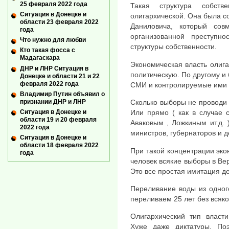
25 февраля 2022 года
Такая структура собств
Ситуация в Донецке и
олигархической. Она была с
области 23 февраля 2022
Даниловича, который сов
года
организованной преступн
Что нужно для любви
структуры собственности.
Кто такая фосса с
Мадагаскара
Экономическая власть олиг
ДНР и ЛНР Ситуация в
политическую. По другому и б
Донецке и области 21 и 22
февраля 2022 года
СМИ и контролируемые ими ч
Владимир Путин объявил о
признании ДНР и ЛНР
Сколько выборы не проводи -
Ситуация в Донецке и
Или прямо ( как в случае 
области 19 и 20 февраля
Аваковым , Ложкиным ит.д. 
2022 года
министров, губернаторов и д
Ситуация в Донецке и
области 18 февраля 2022
При такой концентрации эко
года
человек всякие выборы в Ве
Это все простая имитация д
Переливание воды из одног
переливаем 25 лет без всяко
Олигархический тип власти
Хуже даже диктатуры. По