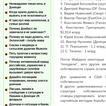
3. Геннадий Боголюбов (груп
Неожиданно тихая ночь в
Донецке
4. Дмитрий Фирташ (DF Grou
Когда нужно думать как
5. Вадим Новинский (Смарт 
выжить и не оскотиниться
6. Виктор Пинчук (EastOne L
И треснул мир напополам, в
7. Константин Жеваго (Ferre
семье разлом
8. Константин Григоришин 
Почему Донбасс не
$1,814 млрд
замечали и не замечают?
9. Юрий Косюк (Мироновский
Почему не надо думать, что
Зеленский - голубь мира
10. Виктор Нусенкис (Донецк
Сказка о медведе и
11. П. Порошенко - 1.1 млрд
сельском дурачке Мыколе
12 С. Тигипко - 1 млрд
Пять пунктов к непростому
текущему моменту
После Майдана некоторые и
Почему антивоенный парад
"похудели", зато другие з
российских, украинских и
собственности стране остал
зарубежных селебов
вызывает дикую ярость
Для сравнения в США 3
Давайте поговорим
откровенно, почему злятся
собственности.
дончане
В других цивилизованных 
Письма, звонки и
структура собственно
сообщения о ситуации в
сговоры,узурпировать вла
Украине и Донецке 26
февраля
партийным методам борьбы за
Дончане о ситуации в Киеве