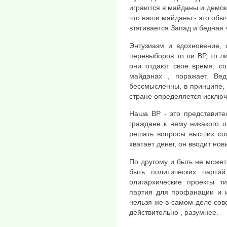
играются в майданы и демок
что наши майданы - это обыч
втягивается Запад и бедная 
Энтузиазм и вдохновение, 
перевыборов то ли ВР, то ли
они отдают свое время, со
майданах , поражает. Ве
бессмысленны, в принципе,
стране определяется исключ
Наша ВР - это представите
граждане к нему никакого 
решать вопросы высших сос
хватает денег, он вводит но
По другому и быть не может
быть политических парти
олигархические проекты т
партия для профанации и и
нельзя же в самом деле сов
действительно , разумнее.