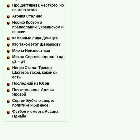
Про Дегтярева жесткого, но
не жестокого
Агония Сталино
Иосиф Кобзон о
православии, украинском и
пенсии
Каменные лица Донецка
Кто такой этот Щербаков?
Мирча Неизвестный
Михал Сергеич сделал ход
g2 – g4
Невио Скала: Тренер
Шахтёра такой, какой он
есть
Последний из Юзов
Почти монолог Алины
Яровой
Сергей Бубка о спорте,
политике и бизнесе
Футбол и смерть Ассана
Ндиайе