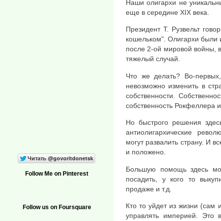
Наши олигархи не уникальн
еще в середине XIX века.
Президент Т. Рузвельт гово
кошельком". Олигархи были и
после 2-ой мировой войны, в
тяжелый случай.
Что же делать? Во-первых,
невозможно изменить в стр
собственности. Собственнос
собственность Рокфеллера и
Но быстрого решения здесь
антиолигархические револ
могут развалить страну. И в
и положено.
Большую помощь здесь мог
Follow Me on Pinterest
посадить, у кого то выкуп
продаже и т.д.
Кто то уйдет из жизни (сам 
Follow us on Foursquare
управлять империей. Это в