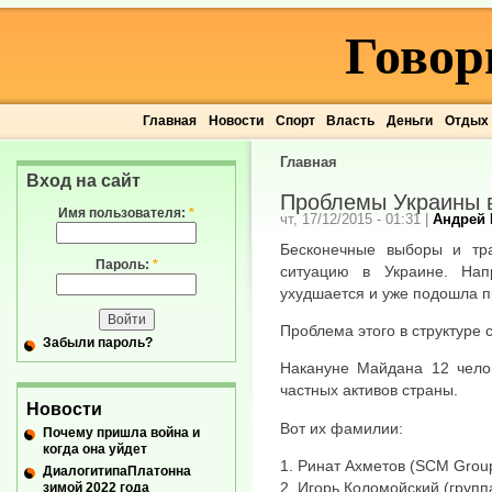
Говор
Главная
Новости
Спорт
Власть
Деньги
Отдых
Главная
Вход на сайт
Проблемы Украины в
Имя пользователя:
*
чт, 17/12/2015 - 01:31
|
Андрей 
Бесконечные выборы и тр
Пароль:
*
ситуацию в Украине. Нап
ухудшается и уже подошла п
Проблема этого в структуре 
Забыли пароль?
Накануне Майдана 12 чело
частных активов страны.
Новости
Вот их фамилии:
Почему пришла война и
когда она уйдет
1. Ринат Ахметов (SCM Grou
ДиалогитипаПлатонна
2. Игорь Коломойский (групп
зимой 2022 года