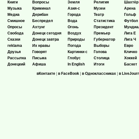
Книги
Вопросы
Земля
Религия
Шахтёр
Музыка
Криминал
Азия-с
Музеи
Арена
Медиа
Дерибан
Города
Театр
Гольф
Смишное
Беспредел
Вода
Статистика
Футбол
Опросы
Ахтунг
Огонь
Президент
Мундиа
Свобода
Донецк сегодня
Воздух
Премьер
Лига Е
Сказки
Донецк завтра
Природы
Губернатор
Лига Ч
reklama
Их нравы
Погода
Выборы
Евро
Друзья
Говорят
Картинки с
Голова
Кличко
Рассылка
Письма
Глобус
Столица
Хоккей
Донецкий
Афиша
In English
Итоги
Баскет
вКонтакте
|
в FaceBook
|
в Одноклассниках
|
в LiveJour