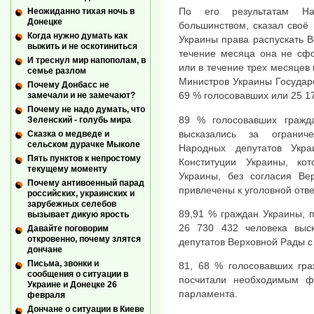
По его результатам Н
Неожиданно тихая ночь в
Донецке
большинством, сказал своё
Когда нужно думать как
Украины права распускать В
выжить и не оскотиниться
течение месяца она не сф
И треснул мир напополам, в
или в течение трех месяцев
семье разлом
Министров Украины Государс
Почему Донбасс не
69 % голосовавших или 25 17
замечали и не замечают?
Почему не надо думать, что
89 % голосовавших гражд
Зеленский - голубь мира
высказались за ограниче
Сказка о медведе и
сельском дурачке Мыколе
Народных депутатов Укр
Пять пунктов к непростому
Конституции Украины, ко
текущему моменту
Украины, без согласия Ве
Почему антивоенный парад
привлечены к уголовной отв
российских, украинских и
зарубежных селебов
89,91 % граждан Украины, 
вызывает дикую ярость
26 730 432 человека выс
Давайте поговорим
откровенно, почему злятся
депутатов Верховной Рады с 
дончане
Письма, звонки и
81, 68 % голосовавших гра
сообщения о ситуации в
посчитали необходимым ф
Украине и Донецке 26
парламента.
февраля
Дончане о ситуации в Киеве