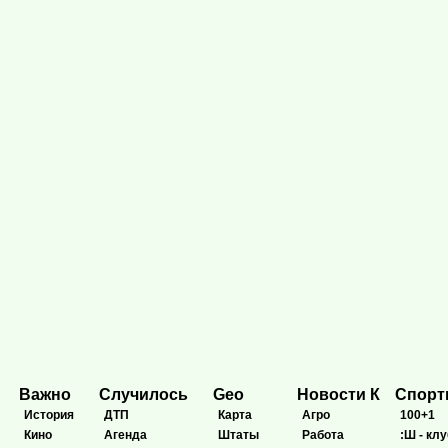
Важно
Случилось
Geo
Новости К
Спор
История
ДТП
Карта
Агро
100+1
Кино
Агенда
Штаты
Работа
:Ш - клу