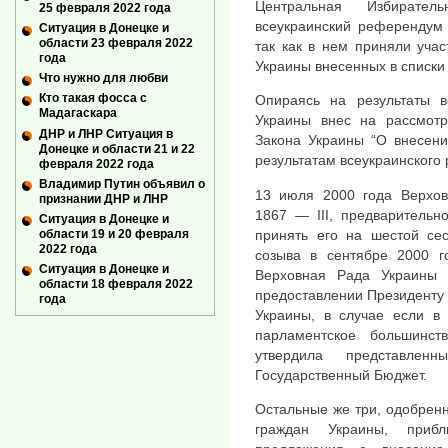
Центральная Избирате
25 февраля 2022 года
всеукраинский референдум 
Ситуация в Донецке и
области 23 февраля 2022
так как в нем приняли уча
года
Украины внесенных в списки
Что нужно для любви
Кто такая фосса с
Опираясь на результаты в
Мадагаскара
Украины внес на рассмот
ДНР и ЛНР Ситуация в
Закона Украины “О внесени
Донецке и области 21 и 22
результатам всеукраинского
февраля 2022 года
Владимир Путин объявил о
13 июля 2000 года Верхо
признании ДНР и ЛНР
1867 — III, предварительн
Ситуация в Донецке и
области 19 и 20 февраля
принять его на шестой се
2022 года
созыва в сентябре 2000 г
Ситуация в Донецке и
Верховная Рада Украины
области 18 февраля 2022
предоставлении Президенту
года
Украины, в случае если в
парламентское большинс
утвердила представлен
Государственный Бюджет.
Остальные же три, одобрен
граждан Украины, прибл