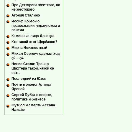
Про Дегтярева жесткого, но
не жестокого
Агония Сталино
Иосиф Кобзон о
православии, украинском и
пенсии
Каменные лица Донецка
Кто такой этот Щербаков?
Мирча Неизвестный
Михал Сергеич сделал ход
g2 – g4
Невио Скала: Тренер
Шахтёра такой, какой он
есть
Последний из Юзов
Почти монолог Алины
Яровой
Сергей Бубка о спорте,
политике и бизнесе
Футбол и смерть Ассана
Ндиайе