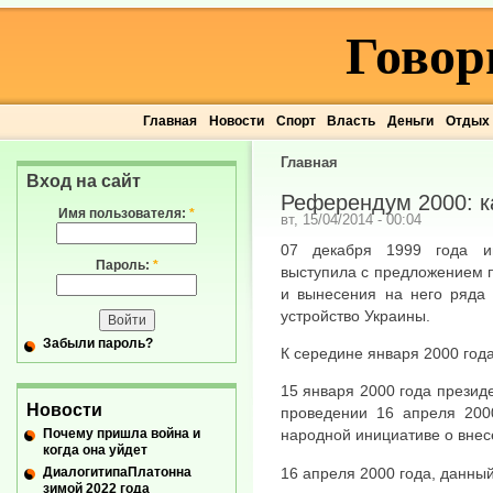
Говор
Главная
Новости
Спорт
Власть
Деньги
Отдых
Главная
Вход на сайт
Референдум 2000: к
Имя пользователя:
*
вт, 15/04/2014 - 00:04
07 декабря 1999 года и
Пароль:
*
выступила с предложением 
и вынесения на него ряда 
устройство Украины.
Забыли пароль?
К середине января 2000 год
15 января 2000 года презид
Новости
проведении 16 апреля 200
Почему пришла война и
народной инициативе о внес
когда она уйдет
ДиалогитипаПлатонна
16 апреля 2000 года, данны
зимой 2022 года