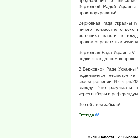
предложения о внесение
Верховной Радой Украины 
проигнорированы!
Верховная Рада Украины IV
ничего неизвестно о воле 
источника власти в госу
правом определять и изменя
Верховная Рада Украины V —
подвижек в данном вопросе!
В Верховной Раде Украины V
поднимается, несмотря на 
своем решении № 6-рп/200
выводу: “что результаты 
через выборы и референду
Все об этом забыли!
Отсюда
Жизнь
Новости
1 2 3
Выборы