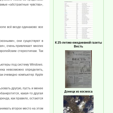
 самые «абстрактные чувства»,
ропе всё везде одинаково: все
союзными», они существуют в
К 25-летию ежедневной газеты
ая», очень привлекает многих
Весть
вропейским стереотипам. Так
пьютеры под систему Windows.
лека невозможно определить,
так очевидно компьютер Apple
зовать другую, пусть и менее
Донецк из космоса
банкротится, какая-то другая
ренда, как правило, остаются
занимать второе место на этом