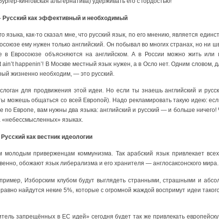
бургер-кинговская альтернатива) удерживать его с гордостью!
– Русский как эффективный и необходимый
го языка, как-то сказал мне, что русский язык, по его мнению, является еди
росоюзе ему нужен только английский. Он побывал во многих странах, но ни ш
се в Евросоюзе объясняются на английском. А в России можно жить или п
it ain’t happenin’! В Москве местный язык нужен, а в Осло нет. Одним словом,
орый жизненно необходим, — это русский.
слоган для продвижения этой идеи. Но если ты знаешь английский и русск
ты можешь общаться со всей Европой). Надо рекламировать такую идею: ес
 по Европе, вам нужны два языка: английский и русский — и больше ничего!
на «небессмысленных» языках.
Русский как вестник идеологии
 молодым приверженцам коммунизма. Так арабский язык привлекает всех,
венно, обожают язык либерализма и его хранителя — англосаксонского мира.
апример, Изборским клубом будут выглядеть странными, страшными и абс
 равно найдутся некие 5%, которые с огромной жаждой воспримут идеи такого
тель запрещённых в ЕС идей» сегодня будет так же привлекать европейску