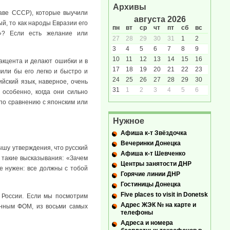
Архивы
таве СССР), которые выучили
августа 2026
й, то как народы Евразии его
пн
вт
ср
чт
пт
сб
вс
м»? Если есть желание или
27
28
29
30
31
1
2
3
4
5
6
7
8
9
10
11
12
13
14
15
16
 акцента и делают ошибки и в
17
18
19
20
21
22
23
чили бы его легко и быстро и
24
25
26
27
28
29
30
ийский язык, наверное, очень
31
1
2
3
4
5
6
особенно, когда они сильно
 по сравнению с японским или
Нужное
Афиша к-т Звёздочка
Вечеринки Донецка
ышу утверждения, что русский
Афиша к-т Шевченко
 такие высказывания: «Зачем
Центры занятости ДНР
е нужен: все должны с тобой
Горячие линии ДНР
Гостиницы Донецка
Five places to visit in Donetsk
 России. Если мы посмотрим
Адрес ЖЭК № на карте и
анным ФОМ, из восьми самых
телефоны
Адреса и номера