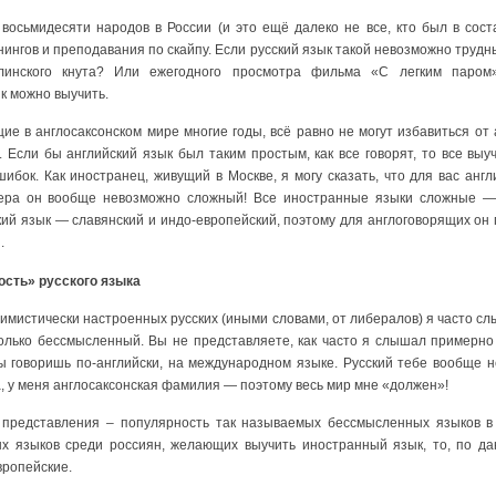
 восьмидесяти народов в России (и это ещё далеко не все, кто был в сос
нингов и преподавания по скайпу. Если русский язык такой невозможно трудны
линского кнута? Или ежегодного просмотра фильма «С легким паро
к можно выучить.
ие в англосаксонском мире многие годы, всё равно не могут избавиться от
. Если бы английский язык был таким простым, как все говорят, то все выу
ибок. Как иностранец, живущий в Москве, я могу сказать, что для вас англ
ера он вообще невозможно сложный! Все иностранные языки сложные — 
кий язык — славянский и индо-европейский, поэтому для англоговорящих он
.
сть» русского языка
симистически настроенных русских (иными словами, от либералов) я часто сл
колько бессмысленный. Вы не представляете, как часто я слышал примерно
Ты говоришь по-английски, на международном языке. Русский тебе вообще н
а, у меня англосаксонская фамилия — поэтому весь мир мне «должен»!
 представления – популярность так называемых бессмысленных языков в
ых языков среди россиян, желающих выучить иностранный язык, то, по д
вропейские.