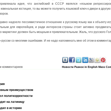
привлекала идея, что английский в СССР являлся «языком репрессиро
 ювенальная юстиция, то вы можете получить языковой ключ к двери в друг
воров.
 давно надоело пессимистичное отношение к русскому языку как к объекту изу
льным для европейцев, и ради интересов страны стоит активно продвигать
о маркетинг должен быть мощным и привлекательным. Жаль, что русского Го
по-русски со многими ошибками. И не надо напоминать мне об этом в коммент
и комментариев
Новости
Разное
in English
Mass Co
рия
за явным преимуществом
ел политкорректности
дит на латиницу
годил в историю