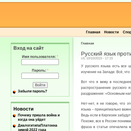
Главная
Новости
Спо
Главная
Вход на сайт
Русский язык проти
Имя пользователя:
*
сб, 10/10/2015 - 17:15
У русского языка есть все 
Пароль:
*
изучение на Западе. Всё, что
Вот что я вижу в последне
распространение русского я
Забыли пароль?
раздражение: «Основным нап
Нет-нет, я не говорю, что 
Новости
языка – принципиально важно
Почему пришла война и
Ведь если в Киргизии забудут
когда она уйдет
Похоже, все в России понима
ДиалогитипаПлатонна
фраза в статье опечалила м
зимой 2022 года