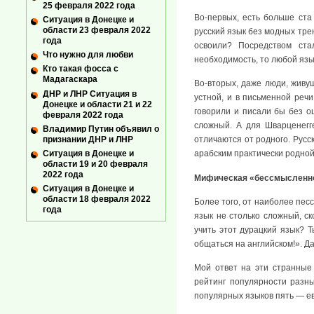
25 февраля 2022 года
Во-первых, есть больше ста
Ситуация в Донецке и
области 23 февраля 2022
русский язык без модных тре
года
освоили? Посредством ста
Что нужно для любви
необходимость, то любой язы
Кто такая фосса с
Мадагаскара
Во-вторых, даже люди, живущ
ДНР и ЛНР Ситуация в
устной, и в письменной речи
Донецке и области 21 и 22
говорили и писали бы без ош
февраля 2022 года
сложный. А для Шварценегг
Владимир Путин объявил о
признании ДНР и ЛНР
отличаются от родного. Русс
Ситуация в Донецке и
арабским практически родной
области 19 и 20 февраля
2022 года
Мифическая «бессмысленно
Ситуация в Донецке и
области 18 февраля 2022
Более того, от наиболее пес
года
язык не столько сложный, с
учить этот дурацкий язык? 
общаться на английском!». Д
Мой ответ на эти странные
рейтинг популярности разн
популярных языков пять — е