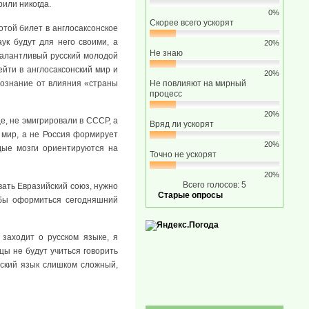
рили никогда.
0%
Скорее всего ускорят
отой билет в англосаксонское
ук будут для него своими, а
20%
Не знаю
талантливый русский молодой
ейти в англосаксонский мир и
20%
 сознание от влияния «страны
Не повлияют на мирный
процесс
20%
це, не эмигрировали в СССР, а
Вряд ли ускорят
 мир, а не Россия формирует
20%
дые мозги ориентируются на
Точно не ускорят
20%
Всего голосов: 5
ать Евразийский союз, нужно
Старые опросы
 бы оформиться сегодняшний
 заходит о русском языке, я
ы не будут учиться говорить
сский язык слишком сложный,