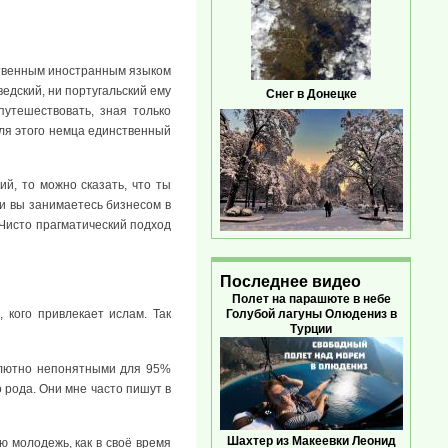
нственным иностранным языком
ведский, ни португальский ему
Снег в Донецке
утешествовать, зная только
 для этого немца единственный
ий, то можно сказать, что ты
ли вы занимаетесь бизнесом в
 Чисто прагматический подход
Последнее видео
Полет на парашюте в небе
Голубой лагуны Олюдениз в
 кого привлекает ислам. Так
Турции
олютно непонятными для 95%
 рода. Они мне часто пишут в
Шахтер из Макеевки Леонид
ю молодежь, как в своё время