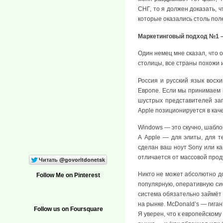
СНГ, то я должен доказать, ч
которые оказались столь пол
Маркетинговый подход №1 –
Один немец мне сказал, что о
столицы, все страны похожи 
Россия и русский язык восх
Европе. Если мы принимаем в
шустрых представителей зап
Apple позиционируется в кач
Windows — это скучно, шабло
А Apple — для элиты, для т
сделан ваш ноут Sony или ка
отличается от массовой прод
Никто не может абсолютно до
Follow Me on Pinterest
популярную, оперативную сис
система обязательно займёт 
на рынке. McDonald’s — гиган
Follow us on Foursquare
Я уверен, что к европейскому