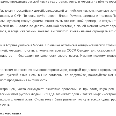
важно продвигать русский язык в тех странах, жители которых на нём не гово
включая и российских детей), овладевший английским языком, получает зол
ападным СМИ. То есть, грубо говоря, Джоан Роулинг, джинсы и Человек-Па
 Илья Муромец станут чужими. Может быть, это смешной пример, но каждый 
ийский на 5 баллов по десятибалльной системе, в любой момент может пер
ться, и тогда «железный занавес английского языка» начнёт ограждать его
чи в Африке учились в Москве. Но они не остались в коммунистической столи
гией, которая, по сути, служила интересам СССР. Сегодня англосаксонский
андистов — благодаря популярности своего языка. Именно поэтому моло
 полюсом притяжения в многополярном мире, который предлагает сформиров
гать русский язык. Если вы не согласны, то подумайте, пожалуйста: мог
вого продвижения английского?
остранцем, часто обсуждают языковые проблемы. И при этом, когда речь
ессимизмом русских людей. ВСЕГДА возникает один и тот же миф: иностранц
слишком сложный язык. Слова могут быть разными, но суть всегда одна: ру
 учить.
сского языка