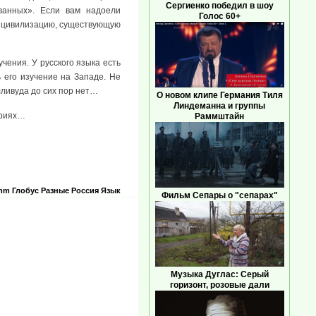
Сергиенко победил в шоу
ванных». Если вам надоели
Голос 60+
ую цивилизацию, существующую
чения. У русского языка есть
 его изучение на Западе. Не
лливуда до сих пор нет…
О новом клипе Германия Тиля
Линдеманна и группы
ариях…
Раммштайн
mm
Глобус
Разные
Россия
Язык
Фильм Сепары о "сепарах"
Музыка Дуглас: Серый
горизонт, розовые дали