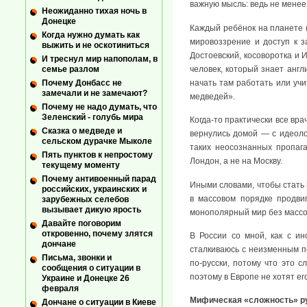
важную мысль: ведь не менее 
Неожиданно тихая ночь в
Донецке
Каждый ребёнок на планете (
Когда нужно думать как
мировоззрение и доступ к з
выжить и не оскотиниться
Достоевский, косоворотка и
И треснул мир напополам, в
человек, который знает англ
семье разлом
начать там работать или учи
Почему Донбасс не
замечали и не замечают?
медведей».
Почему не надо думать, что
Зеленский - голубь мира
Когда-то практически все вра
Сказка о медведе и
вернулись домой — с идеоло
сельском дурачке Мыколе
таких неосознанных пропаг
Пять пунктов к непростому
Лондон, а не на Москву.
текущему моменту
Почему антивоенный парад
Иными словами, чтобы стать
российских, украинских и
в массовом порядке продви
зарубежных селебов
вызывает дикую ярость
монополярный мир без массо
Давайте поговорим
откровенно, почему злятся
В России со мной, как с ин
дончане
сталкиваюсь с неизменным п
Письма, звонки и
по-русски, потому что это 
сообщения о ситуации в
поэтому в Европе не хотят его
Украине и Донецке 26
февраля
Мифическая «сложность» ру
Дончане о ситуации в Киеве