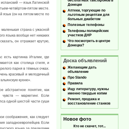
бесплатных таксофонов в
, испанский — язык Латинской
Донецке
тьем-четвёртом-пятом месте.
Аптеки, торгующие по
й язык (он на пятом месте по
льготным рецептам для
больных диабетом
Полезные телефоны
 маленькая страна с ужасной
Телефоны полицейских
участков ДНР
ого языка вообще нет никаких
Что посмотреть в центре
сказать, он отражает крутую,
Донецка?
с есть картинка Италии, где
Доска объявлений
мается как столица стиля, и
Желающим дать
релого парня в тёмных очках.
объявление
очень красивый и мелодичный
Про Slando
тальянскую кухню».
Правила
Ищу литературу, нужны
е абстрактное понятие, как
именно твердые копии
 чувств — маркетинг. Если
Ремонт, продажа и
anca одной шестой части суши
восстановление станков
вои соображения, как следует
Новое фото
ения западноевропейцев. Если
Кто не скачет, тот...
 русского языка за пределами