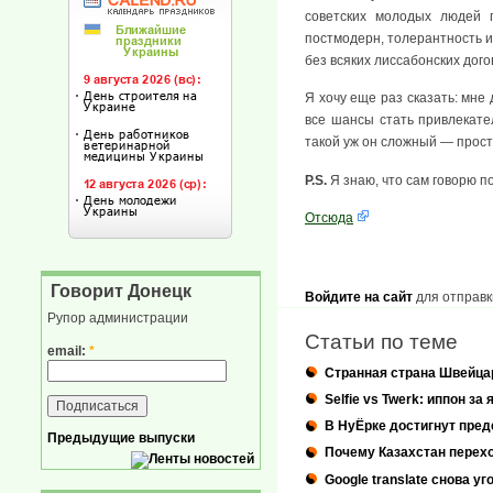
советских молодых людей 
постмодерн, толерантность и
без всяких лиссабонских дого
Я хочу еще раз сказать: мне
все шансы стать привлекате
такой уж он сложный — прост
P.S.
Я знаю, что сам говорю 
Отсюда
Говорит Донецк
Войдите на сайт
для отправк
Рупор администрации
Статьи по теме
email:
*
Странная страна Швейца
Selfie vs Twerk: иппон 
В НуЁрке достигнут пред
Предыдущие выпуски
Почему Казахстан перехо
Google translate снова у