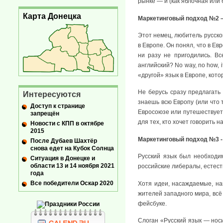
рынке — и (как яблочная или 
Карта Донецка
Маркетинговый подход №2 
Этот немец, любитель русско
в Европе. Он понял, что в Ев
ни разу не пригодились. В
английский? No way, no how, 
«другой» язык в Европе, кот
Не берусь сразу предлагать 
Интересуются
знаешь всю Европу (или что 
Доступ к странице
Евросоюзе или путешествуете
запрещён
для тех, кто хочет говорить 
Новости с КПП в октябре
2015
Маркетинговый подход №3 - 
После Дубаев Шахтёр
снова едет на Кубок Солнца
Русский язык был необходим
Ситуация в Донецке и
области 13 и 14 ноября 2021
российские либералы, естест
года
Все победители Оскар 2020
Хотя идеи, насаждаемые, н
жителей западного мира, всё
фейсбуке.
Слоган «Русский язык — носи