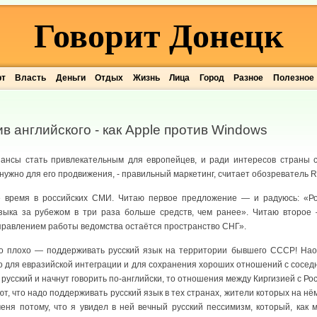
Говорит Донецк
рт
Власть
Деньги
Отдых
Жизнь
Лица
Город
Разное
Полезное
в английского - как Apple против Windows
шансы стать привлекательным для европейцев, и ради интересов страны с
 нужно для его продвижения, - правильный маркетинг, считает обозреватель R
е время в российских СМИ. Читаю первое предложение — и радуюсь: «Ро
зыка за рубежом в три раза больше средств, чем ранее». Читаю второе 
равлением работы ведомства остаётся пространство СНГ».
это плохо — поддерживать русский язык на территории бывшего СССР! Нао
 для евразийской интеграции и для сохранения хороших отношений с сосед
 русский и начнут говорить по-английски, то отношения между Киргизией с Ро
ют, что надо поддерживать русский язык в тех странах, жители которых на нё
еня потому, что я увидел в ней вечный русский пессимизм, который, как м