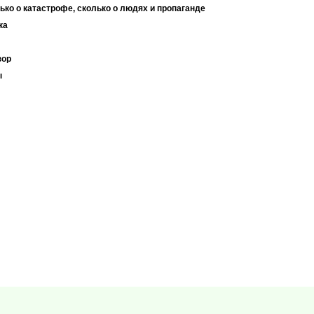
ько о катастрофе, сколько о людях и пропаганде
ка
зор
ы