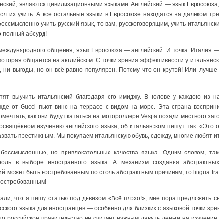
панский, являются цивилизационными языками. Английский — язык Евросоюза
сл их учить. А все остальные языки в Евросоюзе находятся на далёком тре
бессмысленно учить русский язык, то вам, русскоговорящим, учить итальянски
о полный абсурд!
 международного общения, язык Евросоюза — английский. И точка. Италия —
 которая общается на английском. С точки зрения эффективности у итальянск
 ни выгоды, но он всё равно популярен. Потому что он крутой! Или, лучше 
тят выучить итальянский благодаря его имиджу. В голове у каждого из на
де от Gucci пьют вино на террасе с видом на море. Эта страна восприни
омечтать, как они будут кататься на мотороллере Vespa позади местного заго
посвящённом изучению английского языка, об итальянском пишут так: «Это 
назвать престижным. Мы покупаем итальянскую обувь, одежду, многие любят и
бессмысленные, но привлекательные качества языка. Одним словом, тако
роль в выборе иностранного языка. А механизм создания абстрактных
 может быть востребованным по столь абстрактным причинам, то lingua fr
востребованным!
али, что я пишу статью под девизом «Всё плохо!», мне пора предложить с
сского языка для иностранцев — особенно для близких с языковой точки зр
то российское правительство не считает нужным давать деньги на изучение