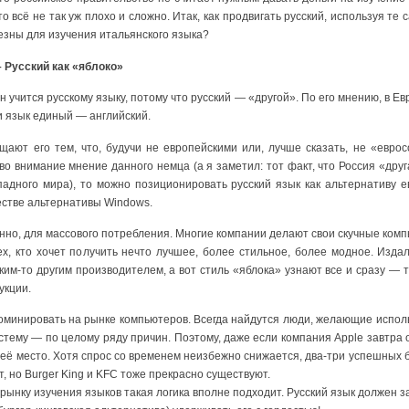
то всё не так уж плохо и сложно. Итак, как продвигать русский, используя те
езны для изучения итальянского языка?
 Русский как «яблоко»
н учится русскому языку, потому что русский — «другой». По его мнению, в Ев
и язык единый — английский.
ищают его тем, что, будучи не европейскими или, лучше сказать, не «евро
о внимание мнение данного немца (а я заметил: тот факт, что Россия «друг
адного мира), то можно позиционировать русский язык как альтернативу е
естве альтернативы Windows.
нно, для массового потребления. Многие компании делают свои скучные ком
ех, кто хочет получить нечто лучшее, более стильное, более модное. Изда
ким-то другим производителем, а вот стиль «яблока» узнают все и сразу — 
укции.
минировать на рынке компьютеров. Всегда найдутся люди, желающие исполь
тему — по целому ряду причин. Поэтому, даже если компания Apple завтра о
её место. Хотя спрос со временем неизбежно снижается, два-три успешных б
т, но Burger King и KFC тоже прекрасно существуют.
 рынку изучения языков такая логика вполне подходит. Русский язык должен 