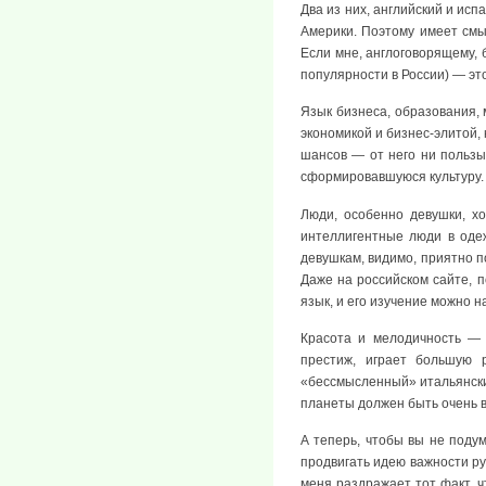
Два из них, английский и ис
Америки. Поэтому имеет смы
Если мне, англоговорящему, 
популярности в России) — эт
Язык бизнеса, образования,
экономикой и бизнес-элитой,
шансов — от него ни пользы,
сформировавшуюся культуру.
Люди, особенно девушки, хо
интеллигентные люди в одеж
девушкам, видимо, приятно п
Даже на российском сайте, 
язык, и его изучение можно 
Красота и мелодичность — 
престиж, играет большую 
«бессмысленный» итальянский
планеты должен быть очень 
А теперь, чтобы вы не подум
продвигать идею важности ру
меня раздражает тот факт, ч