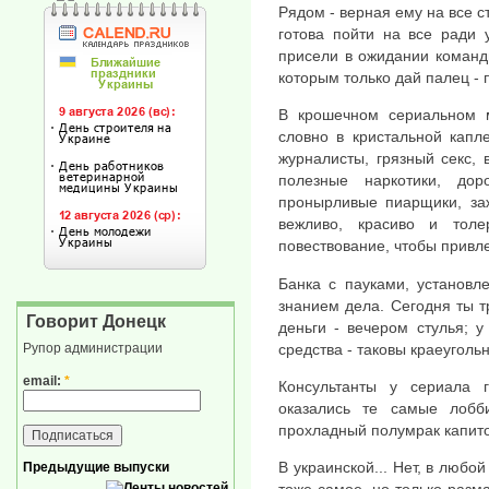
Рядом - верная ему на все с
готова пойти на все ради 
присели в ожидании команд
которым только дай палец - п
В крошечном сериальном 
словно в кристальной капл
журналисты, грязный секс, 
полезные наркотики, дор
пронырливые пиарщики, заж
вежливо, красиво и тол
повествование, чтобы привл
Банка с пауками, установл
знанием дела. Сегодня ты тр
Говорит Донецк
деньги - вечером стулья; 
средства - таковы краеуголь
Рупор администрации
email:
*
Консультанты у сериала 
оказались те самые лобб
прохладный полумрак капито
В украинской... Нет, в любо
Предыдущие выпуски