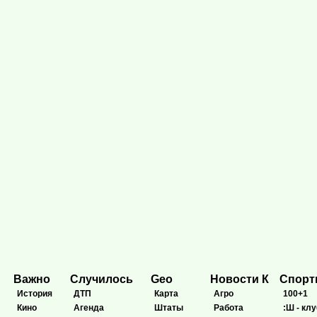
Важно
Случилось
Geo
Новости К
Спор
История
ДТП
Карта
Агро
100+1
Кино
Агенда
Штаты
Работа
:Ш - клу