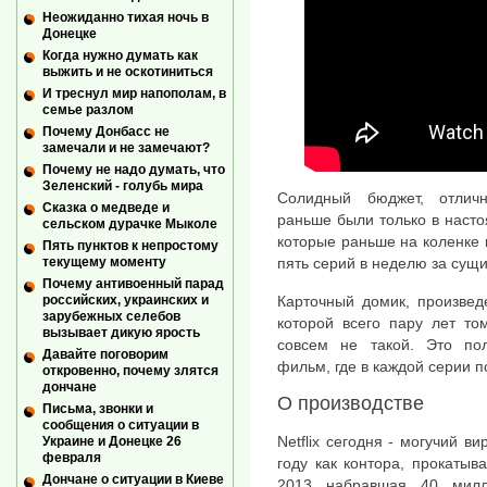
Неожиданно тихая ночь в
Донецке
Когда нужно думать как
выжить и не оскотиниться
И треснул мир напополам, в
семье разлом
Почему Донбасс не
замечали и не замечают?
Почему не надо думать, что
Зеленский - голубь мира
Солидный бюджет, отлич
Сказка о медведе и
раньше были только в настоя
сельском дурачке Мыколе
которые раньше на коленке 
Пять пунктов к непростому
текущему моменту
пять серий в неделю за сущи
Почему антивоенный парад
Карточный домик, произвед
российских, украинских и
зарубежных селебов
которой всего пару лет то
вызывает дикую ярость
совсем не такой. Это по
Давайте поговорим
фильм, где в каждой серии п
откровенно, почему злятся
дончане
О производстве
Письма, звонки и
сообщения о ситуации в
Netflix сегодня - могучий в
Украине и Донецке 26
февраля
году как контора, прокаты
Дончане о ситуации в Киеве
2013 набравшая 40 милл