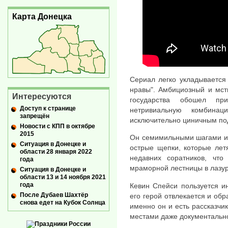
Карта Донецка
Сериал легко укладывается
нравы". Амбициозный и мст
Интересуются
государства обошел при
Доступ к странице
нетривиальную комбина
запрещён
исключительно циничным по
Новости с КПП в октябре
2015
Он семимильными шагами ид
Ситуация в Донецке и
острые щепки, которые лет
области 28 января 2022
недавних соратников, что
года
мраморной лестницы в лазу
Ситуация в Донецке и
области 13 и 14 ноября 2021
года
Кевин Спейси пользуется и
После Дубаев Шахтёр
его герой отвлекается и об
снова едет на Кубок Солнца
именно он и есть рассказчи
местами даже документальн