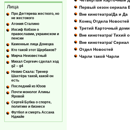
Четвертый Карточный 
Лица
Первый сезон сериала 
Про Дегтярева жесткого, но
Вне кинотеатра/Да и Да
не жестокого
Конец Отдела Новостей
Агония Сталино
Третий Карточный доми
Иосиф Кобзон о
православии, украинском и
Вне кинотеатра/ Тихий о
пенсии
Вне кинотеатра/ Сериа
Каменные лица Донецка
Отдел Новостей
Кто такой этот Щербаков?
Мирча Неизвестный
Чарли такой Чарли
Михал Сергеич сделал ход
g2 – g4
Невио Скала: Тренер
Шахтёра такой, какой он
есть
Последний из Юзов
Почти монолог Алины
Яровой
Сергей Бубка о спорте,
политике и бизнесе
Футбол и смерть Ассана
Ндиайе