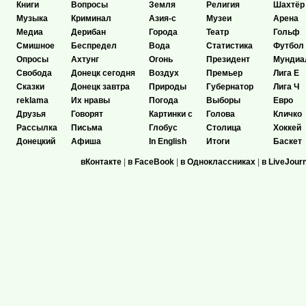
Книги
Вопросы
Земля
Религия
Шахтёр
Музыка
Криминал
Азия-с
Музеи
Арена
Медиа
Дерибан
Города
Театр
Гольф
Смишное
Беспредел
Вода
Статистика
Футбол
Опросы
Ахтунг
Огонь
Президент
Мундиа
Свобода
Донецк сегодня
Воздух
Премьер
Лига Е
Сказки
Донецк завтра
Природы
Губернатор
Лига Ч
reklama
Их нравы
Погода
Выборы
Евро
Друзья
Говорят
Картинки с
Голова
Кличко
Рассылка
Письма
Глобус
Столица
Хоккей
Донецкий
Афиша
In English
Итоги
Баскет
вКонтакте
|
в FaceBook
|
в Одноклассниках
|
в LiveJour