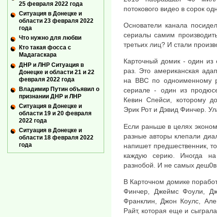
25 февраля 2022 года
потокового видео в сорок од
Ситуация в Донецке и
области 23 февраля 2022
Основатели канала посидел
года
сериалы самим производить,
Что нужно для любви
третьих лиц? И стали произв
Кто такая фосса с
Мадагаскара
Карточный домик - один из с
ДНР и ЛНР Ситуация в
раз. Это американская адап
Донецке и области 21 и 22
февраля 2022 года
на BBC по одноименному р
Владимир Путин объявил о
сериале - один из продюсе
признании ДНР и ЛНР
Кевин Спейси, которому до
Ситуация в Донецке и
Эрик Рот и Дэвид Финчер. У
области 19 и 20 февраля
2022 года
Если раньше в целях эконом
Ситуация в Донецке и
разные авторы клепали диал
области 18 февраля 2022
года
напишет предшественник, то
каждую серию. Иногда на
разнобой. И не самых деш0в
В Карточном домике поработа
Финчер, Джеймс Фоули, Дж
Франклин, Джон Коулс, Але
Райт, которая еще и сыграл