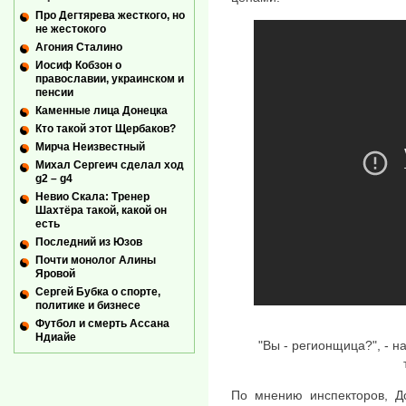
Про Дегтярева жесткого, но
не жестокого
Агония Сталино
Иосиф Кобзон о
православии, украинском и
пенсии
Каменные лица Донецка
Кто такой этот Щербаков?
Мирча Неизвестный
Михал Сергеич сделал ход
g2 – g4
Невио Скала: Тренер
Шахтёра такой, какой он
есть
Последний из Юзов
Почти монолог Алины
Яровой
Сергей Бубка о спорте,
политике и бизнесе
Футбол и смерть Ассана
Ндиайе
"Вы - регионщица?", - 
По мнению инспекторов, До