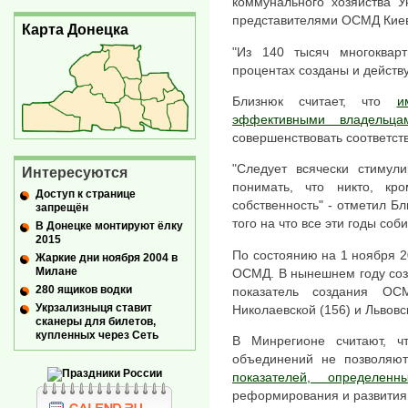
коммунального хозяйства У
представителями ОСМД Киев
Карта Донецка
"Из 140 тысяч многоквар
процентах созданы и действ
Близнюк считает, что
и
эффективными владельца
совершенствовать соответст
"Следует всячески стиму
Интересуются
понимать, что никто, кр
Доступ к странице
собственность" - отметил Б
запрещён
того на что все эти годы со
В Донецке монтируют ёлку
2015
По состоянию на 1 ноября 2
Жаркие дни ноября 2004 в
Милане
ОСМД. В нынешнем году соз
280 ящиков водки
показатель создания ОС
Укрзализныця ставит
Николаевской (156) и Львовс
сканеры для билетов,
купленных через Сеть
В Минрегионе считают, 
объединений не позволяю
показателей, определен
реформирования и развития