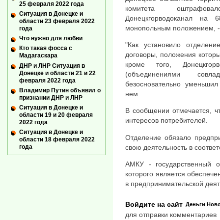
25 февраля 2022 года
комитета оштрафова
Ситуация в Донецке и
Донецкгорводоканал на 
области 23 февраля 2022
монопольным положением, -
года
Что нужно для любви
"Как установило отделени
Кто такая фосса с
договоры, положения которы
Мадагаскара
кроме того, Донецкго
ДНР и ЛНР Ситуация в
Донецке и области 21 и 22
(объединениями совла
февраля 2022 года
безосновательно уменьшил 
Владимир Путин объявил о
нем.
признании ДНР и ЛНР
Ситуация в Донецке и
В сообщении отмечается, ч
области 19 и 20 февраля
интересов потребителей.
2022 года
Ситуация в Донецке и
Отделение обязало предпри
области 18 февраля 2022
года
свою деятельность в соответ
АМКУ - государственный о
которого является обеспече
в предпринимательской деят
Войдите на сайт
Деньги
Ново
для отправки комментариев