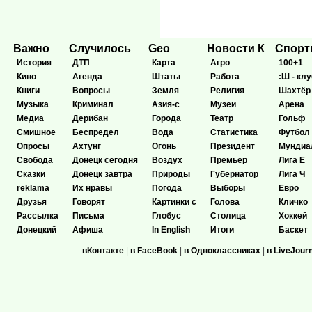
Важно
Случилось
Geo
Новости К
Спор
История
ДТП
Карта
Агро
100+1
Кино
Агенда
Штаты
Работа
:Ш - клу
Книги
Вопросы
Земля
Религия
Шахтёр
Музыка
Криминал
Азия-с
Музеи
Арена
Медиа
Дерибан
Города
Театр
Гольф
Смишное
Беспредел
Вода
Статистика
Футбол
Опросы
Ахтунг
Огонь
Президент
Мундиа
Свобода
Донецк сегодня
Воздух
Премьер
Лига Е
Сказки
Донецк завтра
Природы
Губернатор
Лига Ч
reklama
Их нравы
Погода
Выборы
Евро
Друзья
Говорят
Картинки с
Голова
Кличко
Рассылка
Письма
Глобус
Столица
Хоккей
Донецкий
Афиша
In English
Итоги
Баскет
вКонтакте
|
в FaceBook
|
в Одноклассниках
|
в LiveJour