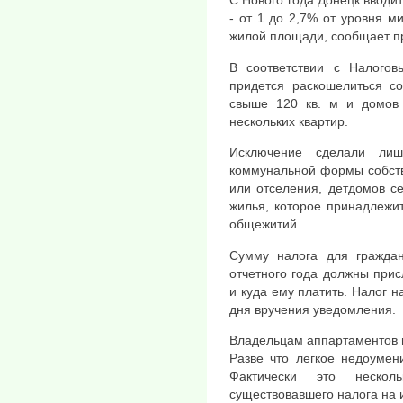
С Нового года Донецк вводи
- от 1 до 2,7% от уровня м
жилой площади, сообщает пр
В соответствии с Налого
придется раскошелиться со
свыше 120 кв. м и домов 
нескольких квартир.
Исключение сделали лиш
коммунальной формы собств
или отселения, детдомов с
жилья, которое принадлежи
общежитий.
Сумму налога для граждан
отчетного года должны прис
и куда ему платить. Налог н
дня вручения уведомления.
Владельцам аппартаментов в
Разве что легкое недоумен
Фактически это нескол
существовавшего налога на