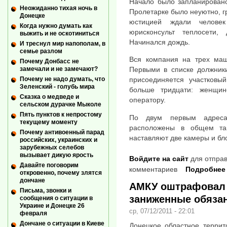
Начало было запланировано
Неожиданно тихая ночь в
Пролетарке было неуютно, гр
Донецке
юстицией ждали человек
Когда нужно думать как
юрисконсульт теплосети,
выжить и не оскотиниться
Начинался дождь.
И треснул мир напополам, в
семье разлом
Вся компания на трех маш
Почему Донбасс не
замечали и не замечают?
Первыми в списке должник
Почему не надо думать, что
присоединяется участковы
Зеленский - голубь мира
больше тридцати: женщин
Сказка о медведе и
оператору.
сельском дурачке Мыколе
Пять пунктов к непростому
По двум первым адреса
текущему моменту
расположены в общем та
Почему антивоенный парад
наставляют две камеры и бл
российских, украинских и
зарубежных селебов
вызывает дикую ярость
Войдите на сайт
для отправ
Давайте поговорим
комментариев
Подробнее
откровенно, почему злятся
дончане
АМКУ оштрафовал 
Письма, звонки и
заниженные обяза
сообщения о ситуации в
Украине и Донецке 26
ср, 07/12/2011 - 22:01
февраля
Дончане о ситуации в Киеве
Донецкое областное террит