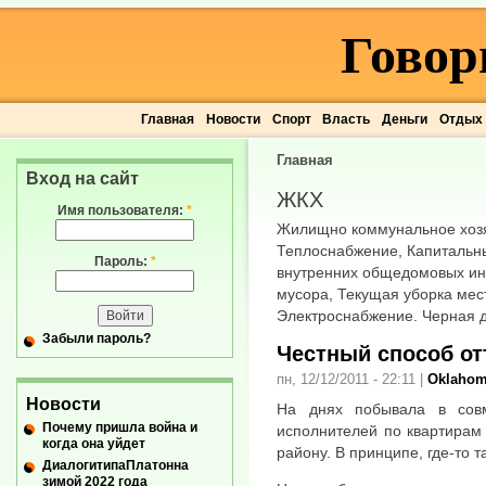
Говор
Главная
Новости
Спорт
Власть
Деньги
Отдых
Главная
Вход на сайт
ЖКХ
Имя пользователя:
*
Жилищно коммунальное хозя
Теплоснабжение, Капитальн
Пароль:
*
внутренних общедомовых ин
мусора, Текущая уборка мес
Электроснабжение. Черная 
Забыли пароль?
Честный способ от
пн, 12/12/2011 - 22:11
|
Oklaho
Новости
На днях побывала в сов
Почему пришла война и
исполнителей по квартирам
когда она уйдет
району. В принципе, где-то т
ДиалогитипаПлатонна
зимой 2022 года