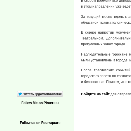
В скором времени все донец
в этом направлении уже веде
За текущий месяц вдоль гла
областной травматологическо
В сквере напротив монумен
Театральном. Дополнитель
прогулочных зонах города.
Наблюдательные горожане мо
были установлены в городе. 
После трагических событий
городского совета по соглас
и безопасные. Причем, их в г
Войдите на сайт
для отправк
Follow Me on Pinterest
Follow us on Foursquare