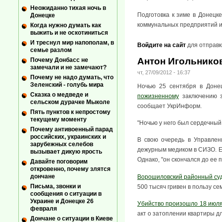
Неожиданно тихая ночь в
Подготовка к зиме в Донецк
Донецке
коммунальных предприятий и 
Когда нужно думать как
выжить и не оскотиниться
И треснул мир напополам, в
Войдите на сайт
для отправк
семье разлом
Антон Игольнико
Почему Донбасс не
замечали и не замечают?
чт, 27/09/2012 - 16:37
Почему не надо думать, что
Зеленский - голубь мира
Ночью 25 сентября в Доне
Сказка о медведе и
пожизненному
заключению з
сельском дурачке Мыколе
сообщает УкрИнформ.
Пять пунктов к непростому
текущему моменту
"Ночью у него был сердечный 
Почему антивоенный парад
российских, украинских и
В свою очередь в Управлен
зарубежных селебов
дежурным медиком в СИЗО. Ем
вызывает дикую ярость
Однако, "он скончался до ее 
Давайте поговорим
откровенно, почему злятся
дончане
Ворошиловский районный суд
Письма, звонки и
500 тысяч гривен в пользу с
сообщения о ситуации в
Украине и Донецке 26
Убийство произошло 18 июля
февраля
акт о затоплении квартиры д
Дончане о ситуации в Киеве