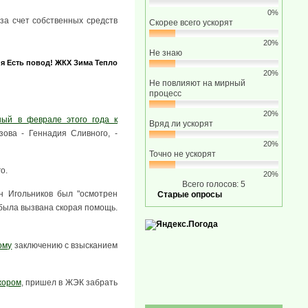
0%
за счет собственных средств
Скорее всего ускорят
20%
Не знаю
ня
Есть повод!
ЖКХ
Зима
Тепло
20%
Не повлияют на мирный
процесс
20%
ный в феврале этого года к
Вряд ли ускорят
ова - Геннадия Сливного, -
20%
Точно не ускорят
о.
20%
Всего голосов: 5
н Игольников был "осмотрен
Старые опросы
 была вызвана скорая помощь.
ому
заключению с взысканием
жором
, пришел в ЖЭК забрать