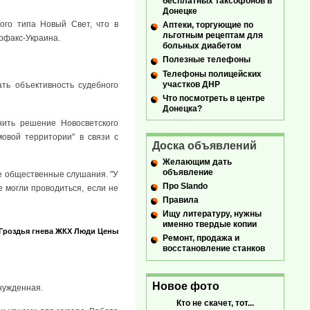
бесплатных таксофонов в
Донецке
ого типа Новый Свет, что в
Аптеки, торгующие по
льготным рецептам для
рфакс-Украина.
больных диабетом
Полезные телефоны
Телефоны полицейских
участков ДНР
ть объективность судебного
Что посмотреть в центре
Донецка?
ить решение Новосветского
овой территории" в связи с
Доска объявлений
Желающим дать
объявление
ые общественные слушания. "У
Про Slando
 могли проводиться, если не
Правила
Ищу литературу, нужны
именно твердые копии
Гроздья гнева
ЖКХ
Люди
Цены
Ремонт, продажа и
восстановление станков
Новое фото
ынужденная.
Кто не скачет, тот...