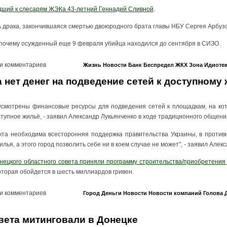
дший к слесарям ЖЭКа 43-летний Геннадий Сливной
.
 драка, закончившаяся смертью двоюродного брата главы НБУ Сергея Арбузо
 почему осужденный еще 9 февраля убийца находился до сентября в СИЗО.
и комментариев
Жизнь
Новости
Банк
Беспредел
ЖКХ
Зона
Идиоте
 нет денег на подведение сетей к доступному
усмотрены финансовые ресурсы для подведения сетей к площадкам, на ко
тупное жильё, - заявил Александр Лукьянченко в ходе традиционного общени
кта необходима всесторонняя поддержка правительства Украины, в против
лья, а этого город позволить себе ни в коем случае не может", - заявил Алек
нецкого областного совета приняли программу строительства/приобретения
которая обойдется в шесть миллиардов гривен.
и комментариев
Город
Деньги
Новости
Новости компаний
Голова
вета митинговали в Донецке