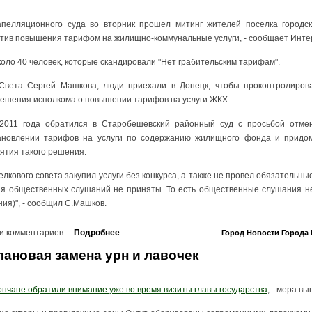
пелляционного суда во вторник прошел митинг жителей поселка городск
тив повышения тарифом на жилищно-коммунальные услуги, - сообщает Инте
коло 40 человек, которые скандировали "Нет грабительским тарифам".
вета Сергей Машкова, люди приехали в Донецк, чтобы проконтролирова
решения исполкома о повышении тарифов на услуги ЖКХ.
2011 года обратился в Старобешевский районный суд с просьбой отмен
тановлении тарифов на услуги по содержанию жилищного фонда и придом
тия такого решения.
елкового совета закупил услуги без конкурса, а также не провел обязательн
я общественных слушаний не приняты. То есть общественные слушания не
ия)", - сообщил С.Машков.
и комментариев
Подробнее
Город
Новости
Города
лановая замена урн и лавочек
ончане обратили внимание уже во время визиты главы государства
, - мера в