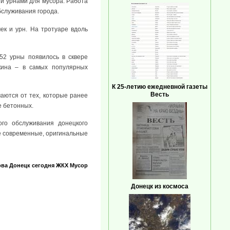
и урнами для мусора. Работа
бслуживания города.
ек и урн. На тротуаре вдоль
52 урны появилось в сквере
кина – в самых популярных
К 25-летию ежедневной газеты
Весть
аются от тех, которые ранее
е бетонных.
ого обслуживания донецкого
ее современные, оригинальные
ова
Донецк сегодня
ЖКХ
Мусор
Донецк из космоса