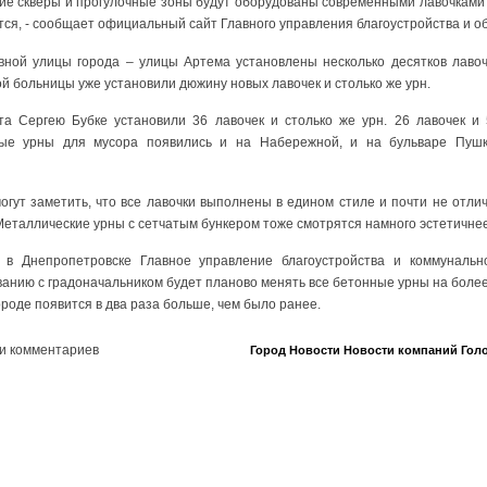
кие скверы и прогулочные зоны будут оборудованы современными лавочками 
тся, - сообщает официальный сайт Главного управления благоустройства и о
вной улицы города – улицы Артема установлены несколько десятков лавоч
й больницы уже установили дюжину новых лавочек и столько же урн.
та Сергею Бубке установили 36 лавочек и столько же урн. 26 лавочек и 
ные урны для мусора появились и на Набережной, и на бульваре Пуш
гут заметить, что все лавочки выполнены в едином стиле и почти не отлич
Металлические урны с сетчатым бункером тоже смотрятся намного эстетичне
 в Днепропетровске Главное управление благоустройства и коммунальн
ованию с градоначальником будет планово менять все бетонные урны на бол
ороде появится в два раза больше, чем было ранее.
и комментариев
Город
Новости
Новости компаний
Гол