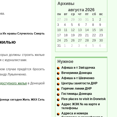
Архивы
августа 2026
ва.
пн
вт
ср
чт
пт
сб
вс
27
28
29
30
31
1
2
3
4
5
6
7
8
9
10
11
12
13
14
15
16
ка
Их нравы
Случилось
Смерть
17
18
19
20
21
22
23
24
25
26
27
28
29
30
 жилью
31
1
2
3
4
5
6
торых должны строить жилые
я с журналистами.
Нужное
Афиша к-т Звёздочка
ном случае придётся бросить
Вечеринки Донецка
сандр Лукьянченко.
Афиша к-т Шевченко
 доступного жилья
в Донецкой
Центры занятости ДНР
Горячие линии ДНР
Гостиницы Донецка
Five places to visit in Donetsk
Донецк сегодня
Жить
ЖКХ
Сеть
Адрес ЖЭК № на карте и
телефоны
Адреса и номера