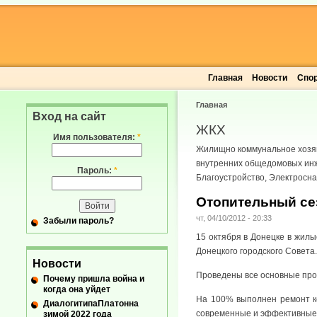
Главная
Новости
Спо
Главная
Вход на сайт
ЖКХ
Имя пользователя:
*
Жилищно коммунальное хозяй
внутренних общедомовых инж
Пароль:
*
Благоустройство, Электросн
Отопительный сез
чт, 04/10/2012 - 20:33
Забыли пароль?
15 октября в Донецке в жилы
Донецкого городского Совета.
Новости
Проведены все основные проф
Почему пришла война и
когда она уйдет
На 100% выполнен ремонт ко
ДиалогитипаПлатонна
современные и эффективные. 
зимой 2022 года