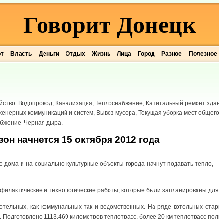
Говорит Донецк
рт
Власть
Деньги
Отдых
Жизнь
Лица
Город
Разное
Полезное
ство. Водопровод, Канализация, Теплоснабжение, Капитальный ремонт здан
енерных коммуникаций и систем, Вывоз мусора, Текущая уборка мест общего
абжение. Черная дыра.
он начнется 15 октября 2012 года
е дома и на социально-культурные объекты города начнут подавать тепло,
илактические и технологические работы, которые были запланированы для п
тельных, как коммунальных так и ведомственных. На ряде котельных ста
Подготовлено 1113,469 километров теплотрасс, более 20 км теплотрасс пол