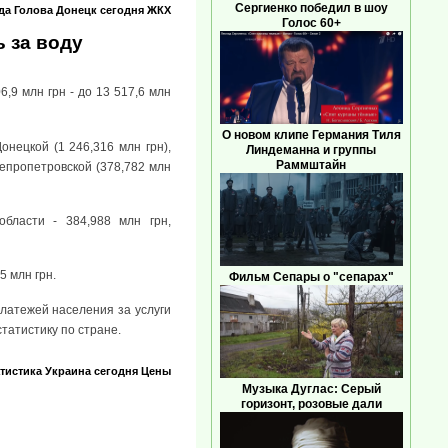
Сергиенко победил в шоу
да
Голова
Донецк сегодня
ЖКХ
Голос 60+
ь за воду
,9 млн грн - до 13 517,6 млн
О новом клипе Германия Тиля
нецкой (1 246,316 млн грн),
Линдеманна и группы
Раммштайн
непропетровской (378,782 млн
бласти - 384,988 млн грн,
 млн грн.
Фильм Сепары о "сепарах"
платежей населения за услуги
татистику по стране.
тистика
Украина сегодня
Цены
Музыка Дуглас: Серый
горизонт, розовые дали