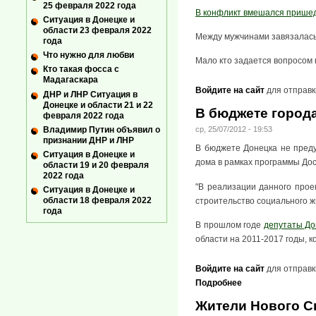
25 февраля 2022 года
В конфликт вмешался прише
Ситуация в Донецке и
области 23 февраля 2022
Между мужчинами завязалась
года
Что нужно для любви
Мало кто задается вопросом
Кто такая фосса с
Мадагаскара
Войдите на сайт
для отправк
ДНР и ЛНР Ситуация в
Донецке и области 21 и 22
В бюджете города
февраля 2022 года
Владимир Путин объявил о
ср, 25/07/2012 - 19:53
признании ДНР и ЛНР
В бюджете Донецка не пред
Ситуация в Донецке и
дома в рамках программы Дос
области 19 и 20 февраля
2022 года
"В реализации данного прое
Ситуация в Донецке и
области 18 февраля 2022
строительство социального жи
года
В прошлом годе
депутаты До
области на 2011-2017 годы, 
Войдите на сайт
для отправк
Подробнее
Жители Нового С