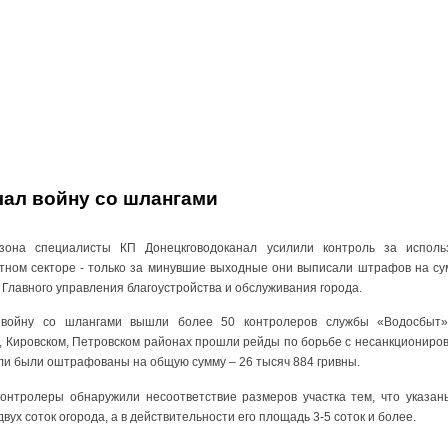
чал войну со шлангами
зона специалисты КП Донецкговодоканал усилили контроль за испол
стном секторе - только за минувшие выходные они выписали штрафов на сум
Главного управления благоустройства и обслуживания города.
ойну со шлангами вышли более 50 контролеров службы «Водосбыт».
, Кировском, Петровском районах прошли рейды по борьбе с несанкциониров
и были оштрафованы на общую сумму – 26 тысяч 884 гривны.
онтролеры обнаружили несоответствие размеров участка тем, что указаны
двух соток огорода, а в действительности его площадь 3-5 соток и более.