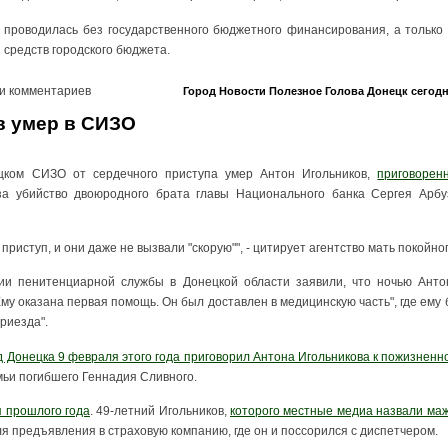
е проводилась без государственного бюджетного финансирования, а только 
средств городского бюджета.
и комментариев
Город
Новости
Полезное
Голова
Донецк сегод
в умер в СИЗО
цком СИЗО от сердечного приступа умер Антон Игольников,
приговорен
а убийство двоюродного брата главы Национального банка Сергея Арбуз
приступ, и они даже не вызвали "скорую"", - цитирует агентство мать покойног
ии пенитенциарной службы в Донецкой области заявили, что ночью Анто
у оказана первая помощь. Он был доставлен в медицинскую часть", где ему
приезда".
 Донецка 9 февраля этого года приговорил Антона Игольникова к пожизненн
емьи погибшего Геннадия Сливного.
 прошлого года
. 49-летний Игольников,
которого местные медиа назвали ма
ля предъявления в страховую компанию, где он и поссорился с диспетчером.