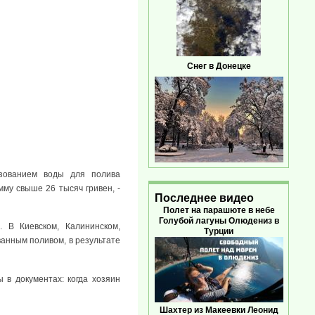
Снег в Донецке
ьзованием воды для полива
му свыше 26 тысяч гривен, -
Последнее видео
Полет на парашюте в небе
Голубой лагуны Олюдениз в
 В Киевском, Калининском,
Турции
анным поливом, в результате
 в документах: когда хозяин
Шахтер из Макеевки Леонид