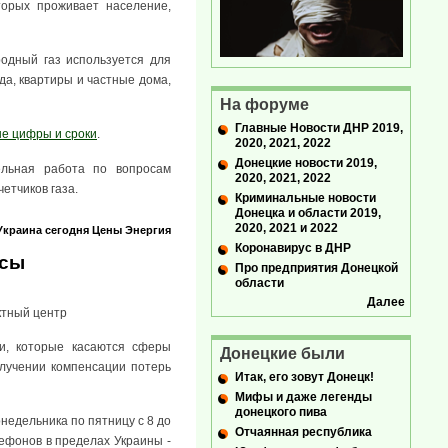
торых проживает население,
родный газ используется для
да, квартиры и частные дома,
На форуме
Главные Новости ДНР 2019,
ые цифры и сроки
.
2020, 2021, 2022
Донецкие новости 2019,
ельная работа по вопросам
2020, 2021, 2022
етчиков газа.
Криминальные новости
Донецка и области 2019,
2020, 2021 и 2022
Украина сегодня
Цены
Энергия
Коронавирус в ДНР
осы
Про предприятия Донецкой
области
Далее
ктный центр
и, которые касаются сферы
Донецкие были
лучении компенсации потерь
Итак, его зовут Донецк!
Мифы и даже легенды
донецкого пива
недельника по пятницу с 8 до
Отчаянная республика
лефонов в пределах Украины -