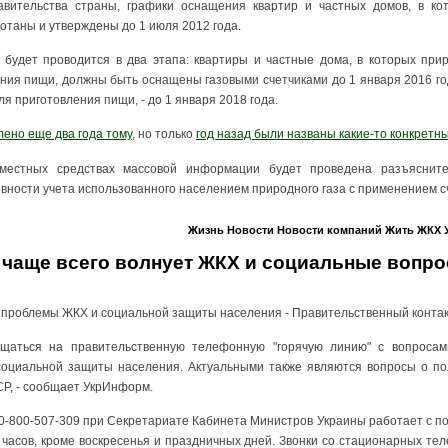
вительства страны, графики оснащения квартир и частных домов, в ко
ботаны и утверждены до 1 июля 2012 года.
в будет проводится в два этапа: квартиры и частные дома, в которых при
ния пищи, должны быть оснащены газовыми счетчиками до 1 января 2016 го
для приготовления пищи, - до 1 января 2018 года.
лено еще два года тому
, но только
год назад были названы какие-то конкретн
местных средствах массовой информации будет проведена разъяснит
ности учета использованного населением природного газа с применением сч
Жизнь
Новости
Новости компаний
Жить
ЖКХ
 чаще всего волнует ЖКХ и социальные вопр
 проблемы ЖКХ и социальной защиты населения - Правительственный конта
щаться на правительственную телефонную "горячую линию" с вопросам
 социальной защиты населения. Актуальными также являются вопросы о по
Р, - сообщает УкрИнформ.
0-800-507-309 при Секретариате Кабинета Министров Украины работает с по
 19 часов, кроме воскресенья и праздничных дней. Звонки со стационарных те