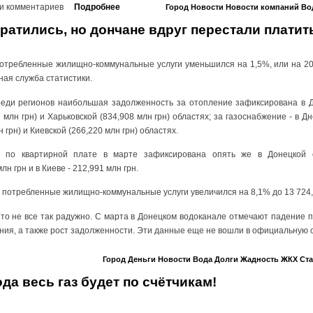
и комментариев
Подробнее
Город
Новости
Новости компаний
Во
ратились, но дончане вдруг перестали платит
отребленные жилищно-коммунальные услуги уменьшился на 1,5%, или на 206
ная служба статистики.
среди регионов наибольшая задолженность за отопление зафиксирована в До
 млн грн) и Харьковской (834,908 млн грн) областях; за газоснабжение - в Д
н грн) и Киевской (266,220 млн грн) областях.
 по квартирной плате в марте зафиксирована опять же в Донецкой о
н грн и в Киеве - 212,991 млн грн.
 потребленные жилищно-коммунальные услуги увеличился на 8,1% до 13 724,5
 то не все так радужно. С марта в Донецком водоканале отмечают падение 
ия, а также рост задолженности. Эти данные еще не вошли в официальную с
Город
Деньги
Новости
Вода
Долги
Жадность
ЖКХ
Ста
ода весь газ будет по счётчикам!