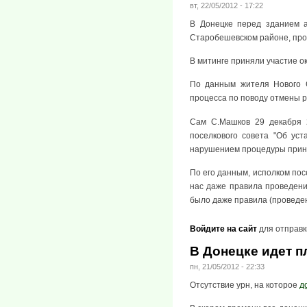
вт, 22/05/2012 - 17:22
В Донецке перед зданием а
Старобешевском районе, про
В митинге приняли участие о
По данным жителя Нового С
процесса по поводу отмены 
Сам С.Машков 29 декабря 
поселкового совета "Об ус
нарушением процедуры приня
По его данным, исполком пос
нас даже правила проведени
было даже правила (проведен
Войдите на сайт
для отправк
В Донецке идет п
пн, 21/05/2012 - 22:33
Отсутствие урн, на которое
д