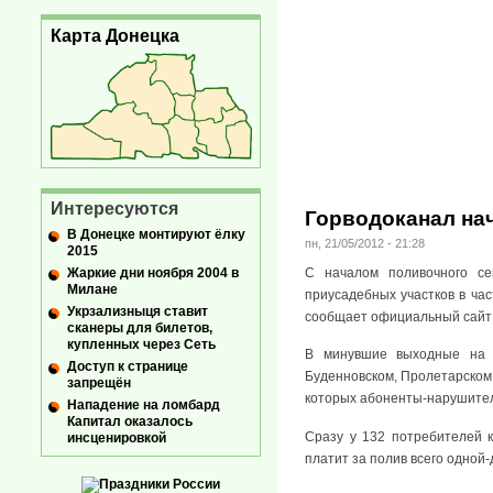
Карта Донецка
Интересуются
Горводоканал на
В Донецке монтируют ёлку
пн, 21/05/2012 - 21:28
2015
Жаркие дни ноября 2004 в
С началом поливочного се
Милане
приусадебных участков в ча
Укрзализныця ставит
сообщает официальный сайт 
сканеры для билетов,
купленных через Сеть
В минувшие выходные на в
Доступ к странице
Буденновском, Пролетарском
запрещён
которых абоненты-нарушител
Нападение на ломбард
Капитал оказалось
Сразу у 132 потребителей к
инсценировкой
платит за полив всего одной-