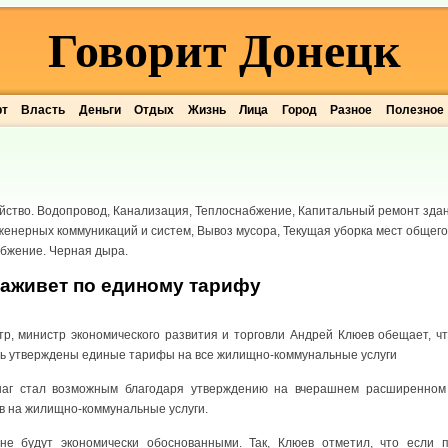
Говорит Донецк
рт
Власть
Деньги
Отдых
Жизнь
Лица
Город
Разное
Полезное
ство. Водопровод, Канализация, Теплоснабжение, Капитальный ремонт здан
енерных коммуникаций и систем, Вывоз мусора, Текущая уборка мест общего
абжение. Черная дыра.
заживет по единому тарифу
р, министр экономического развития и торговли Андрей Клюев обещает, ч
ть утверждены единые тарифы на все жилищно-коммунальные услуги
 шаг стал возможным благодаря утверждению на вчерашнем расширенном
в на жилищно-коммунальные услуги.
е будут экономически обоснованными. Так, Клюев отметил, что если п