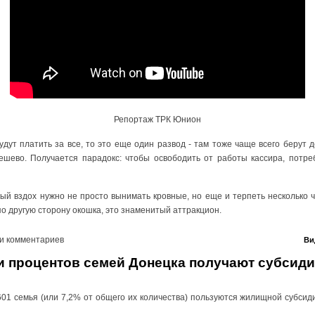
Репортаж ТРК Юнион
удут платить за все, то это еще один развод - там тоже чаще всего берут де
дешево. Получается парадокс: чтобы освободить от работы кассира, потр
аждый вздох нужно не просто вынимать кровные, но еще и терпеть несколько
о другую сторону окошка, это знаменитый аттракцион.
и комментариев
Ви
и процентов семей Донецка получают субсид
601 семья (или 7,2% от общего их количества) пользуются жилищной субсид