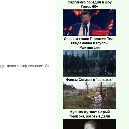
Сергиенко победил в шоу
Голос 60+
О новом клипе Германия Тиля
Линдеманна и группы
Раммштайн
рут денег за оформление. От
Фильм Сепары о "сепарах"
Музыка Дуглас: Серый
горизонт, розовые дали