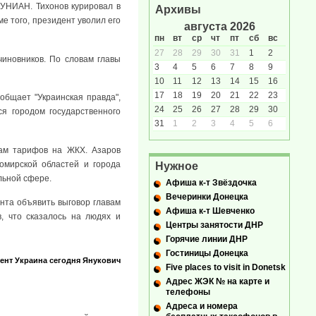
 УНИАН. Тихонов курировал в
Архивы
е того, президент уволил его
августа 2026
пн
вт
ср
чт
пт
сб
вс
27
28
29
30
31
1
2
чиновников. По словам главы
3
4
5
6
7
8
9
10
11
12
13
14
15
16
17
18
19
20
21
22
23
общает "Украинская правда",
24
25
26
27
28
29
30
я городом государственного
31
1
2
3
4
5
6
сам тарифов на ЖКХ. Азаров
томирской областей и города
Нужное
льной сфере.
Афиша к-т Звёздочка
Вечеринки Донецка
нта объявить выговор главам
Афиша к-т Шевченко
, что сказалось на людях и
Центры занятости ДНР
Горячие линии ДНР
Гостиницы Донецка
ент
Украина сегодня
Янукович
Five places to visit in Donetsk
Адрес ЖЭК № на карте и
телефоны
Адреса и номера