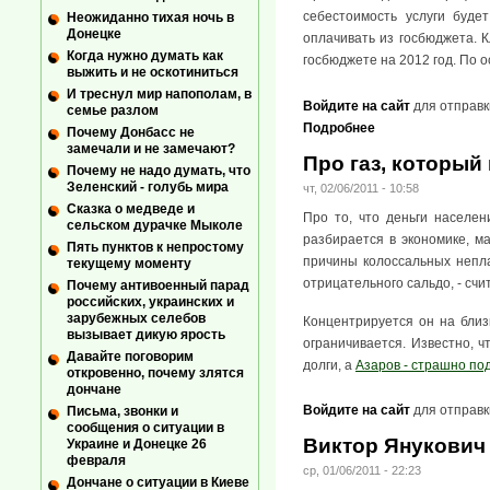
себестоимость услуги буде
Неожиданно тихая ночь в
Донецке
оплачивать из госбюджета. К
Когда нужно думать как
госбюджете на 2012 год. По 
выжить и не оскотиниться
И треснул мир напополам, в
Войдите на сайт
для отправк
семье разлом
Подробнее
Почему Донбасс не
замечали и не замечают?
Про газ, который
Почему не надо думать, что
Зеленский - голубь мира
чт, 02/06/2011 - 10:58
Сказка о медведе и
Про то, что деньги населен
сельском дурачке Мыколе
разбирается в экономике, ма
Пять пунктов к непростому
причины колоссальных непла
текущему моменту
отрицательного сальдо, - сч
Почему антивоенный парад
российских, украинских и
зарубежных селебов
Концентрируется он на близ
вызывает дикую ярость
ограничивается. Известно, ч
Давайте поговорим
долги, а
Азаров - страшно под
откровенно, почему злятся
дончане
Войдите на сайт
для отправк
Письма, звонки и
сообщения о ситуации в
Виктор Янукович
Украине и Донецке 26
февраля
ср, 01/06/2011 - 22:23
Дончане о ситуации в Киеве