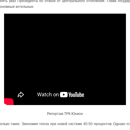
нять указ Президента об отказе от центрального отопления. Глава госуда
тономные котельные.
Репортаж ТРК Юнион
олько таких. Экономия тепла при новой системе 40-50 процентов. Однако 