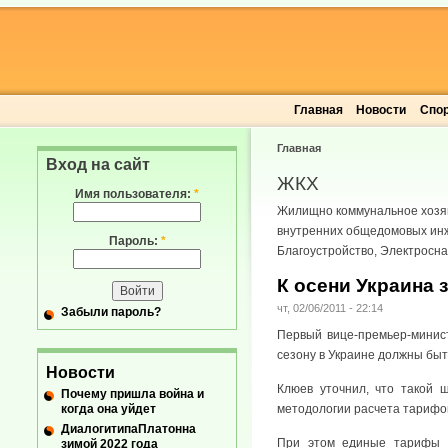
Главная
Новости
Спо
Главная
Вход на сайт
ЖКХ
Имя пользователя:
*
Жилищно коммунальное хозяй
внутренних общедомовых инж
Пароль:
*
Благоустройство, Электросн
К осени Украина 
чт, 02/06/2011 - 22:14
Забыли пароль?
Первый вице-премьер-минист
сезону в Украине должны бы
Новости
Клюев уточнил, что такой
Почему пришла война и
когда она уйдет
методологии расчета тарифо
ДиалогитипаПлатонна
При этом единые тарифы н
зимой 2022 года