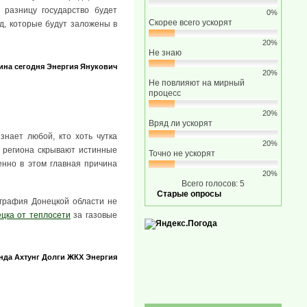
 разницу государство будет
0%
Скорее всего ускорят
од, которые будут заложены в
20%
Не знаю
ина сегодня
Энергия
Янукович
20%
Не повлияют на мирный
процесс
20%
Вряд ли ускорят
знает любой, кто хоть чутка
20%
ти региона скрывают истинные
Точно не ускорят
енно в этом главная причина
20%
Всего голосов: 5
Старые опросы
ография Донецкой области не
цка от теплосети
за газовые
нда
Ахтунг
Долги
ЖКХ
Энергия