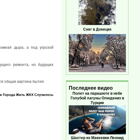
Снег в Донецке
ромная дыра, а под угрозой
кущего ремонта, но будущих
тся общая картина бытия.
Последнее видео
Полет на парашюте в небе
и
Города
Жить
ЖКХ
Случилось
Голубой лагуны Олюдениз в
Турции
Шахтер из Макеевки Леонид