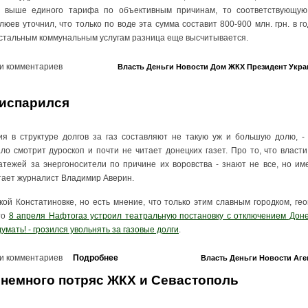
т выше единого тарифа по объективным причинам, то соответствующую
люев уточнил, что только по воде эта сумма составит 800-900 млн. грн. в г
остальным коммунальным услугам разница еще высчитывается.
и комментариев
Власть
Деньги
Новости
Дом
ЖКХ
Президент
Укра
 испарился
ия в структуре долгов за газ составляют не такую уж и большую долю, - 
ло смотрит дуроскоп и почти не читает донецких газет. Про то, что влас
тежей за энергоносители по причине их воровства - знают не все, но им
итает журналист Владимир Аверин.
кой Констатиновке, но есть мнение, что только этим славным городком, ге
то
8 апреля Нафтогаз устроил театральную постановку с отключением Доне
умать! - грозился увольнять за газовые долги
.
и комментариев
Подробнее
Власть
Деньги
Новости
Аге
 немного потряс ЖКХ и Севастополь