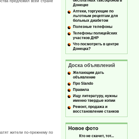
бесплатных таксофонов в
рства предложил всей стране
Донецке
Аптеки, торгующие по
льготным рецептам для
больных диабетом
Полезные телефоны
Телефоны полицейских
участков ДНР
Что посмотреть в центре
Донецка?
Доска объявлений
Желающим дать
объявление
Про Slando
Правила
Ищу литературу, нужны
именно твердые копии
Ремонт, продажа и
восстановление станков
Новое фото
платят жители по-прежнему по
Кто не скачет, тот...