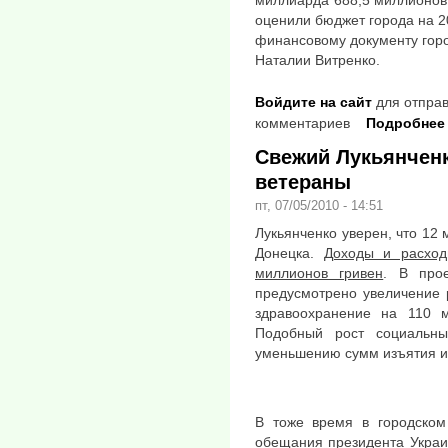
миллиарда 688,5 миллионов
оценили бюджет города на 20
финансовому документу горо
Наталии Витренко.
Войдите на сайт
для отправ
комментариев
Подробнее
Свежий Лукьянченк
ветераны
пт, 07/05/2010 - 14:51
Лукьянченко уверен, что 12
Донецка.
Доходы и расход
миллионов гривен
. В про
предусмотрено увеличение 
здравоохранение на 110 
Подобный рост социальны
уменьшению сумм изъятия из
В тоже время в городском
обещания президента Украи