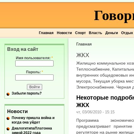
Говор
Главная
Новости
Спорт
Власть
Деньги
Отдых
Главная
Вход на сайт
ЖКХ
Имя пользователя:
*
Жилищно коммунальное хозя
Теплоснабжение, Капитальн
Пароль:
*
внутренних общедомовых ин
мусора, Текущая уборка мес
Электроснабжение. Черная 
Забыли пароль?
Некоторые подроб
ЖКХ
Новости
чт, 03/06/2010 - 15:15
Почему пришла война и
Программа экономиче
когда она уйдет
предусматривает принятие
ДиалогитипаПлатонна
регуляторе на рынке жилищн
зимой 2022 года