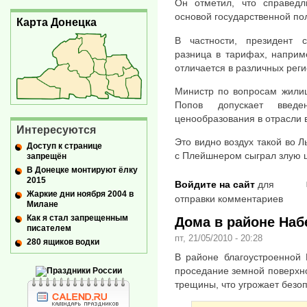
Он отметил, что справед
основой государственной по
Карта Донецка
В частности, президент с
разница в тарифах, наприм
отличается в различных реги
Министр по вопросам жилищ
Попов допускает введен
ценообразования в отрасли в
Интересуются
Это видно воздух такой во Л
Доступ к странице
с Плейшнером сыграл злую ш
запрещён
В Донецке монтируют ёлку
2015
Войдите на сайт
для
Жаркие дни ноября 2004 в
отправки комментариев
Милане
Как я стал запрещенным
Дома в районе Наб
писателем
пт, 21/05/2010 - 20:28
280 ящиков водки
В районе благоустроенной
проседание земной поверхн
трещины, что угрожает безо