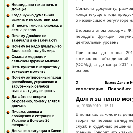
Неожиданно тихая ночь в
Согласно документу, разме
Донецке
конца текущего года предус
Когда нужно думать как
выжить и не оскотиниться
о независимом регуляторе н
И треснул мир напополам, в
семье разлом
Вторым этапом реформы ЖКХ
Почему Донбасс не
передать функции регул
замечали и не замечают?
центральный уровень.
Почему не надо думать, что
Зеленский - голубь мира
При этом до конца 2012
Сказка о медведе и
количество объединений 
сельском дурачке Мыколе
(ОСМД), а до конца 2014 
Пять пунктов к непростому
основе.
текущему моменту
Почему антивоенный парад
российских, украинских и
2
Власть
Деньги
Н
зарубежных селебов
комментария
Подробнее
вызывает дикую ярость
Давайте поговорим
Долги за тепло мог
откровенно, почему злятся
дончане
вт, 01/06/2010 - 15:11
Письма, звонки и
В попытках выколотить ден
сообщения о ситуации в
творят на первый взгляд н
Украине и Донецке 26
февраля
служб и судебных решений 
Дончане о ситуации в Киеве
границу. Говорят, что к так