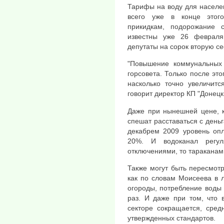
Тарифы на воду для населе
всего уже в конце этог
прикидкам, подорожание с
известны уже 26 февраля,
депутаты на сорок вторую се
"Повышение коммунальных
горсовета. Только после эт
насколько точно увеличитс
говорит директор КП "Донец
Даже при нынешней цене, к
спешат расставаться с деньг
декабрем 2009 уровень оп
20%. И водоканал регул
отключениями, то тараканам
Также могут быть пересмот
как по словам Моисеева в 
огороды, потребление воды
раз. И даже при том, что 
секторе сокращается, сред
утвержденных стандартов.