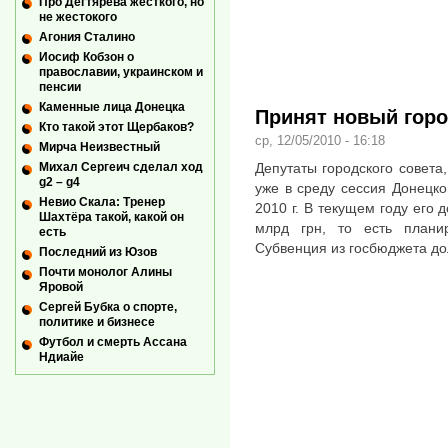
Про Дегтярева жесткого, но
не жестокого
Агония Сталино
Иосиф Кобзон о
православии, украинском и
пенсии
Каменные лица Донецка
Принят новый гор
Кто такой этот Щербаков?
ср, 12/05/2010 - 16:18
Мирча Неизвестный
Депутаты городского совета
Михал Сергеич сделал ход
g2 – g4
уже в среду сессия Донецко
Невио Скала: Тренер
2010 г. В текущем году его 
Шахтёра такой, какой он
млрд грн, то есть плани
есть
Субвенция из госбюджета дол
Последний из Юзов
Почти монолог Алины
Яровой
Сергей Бубка о спорте,
политике и бизнесе
Футбол и смерть Ассана
Ндиайе