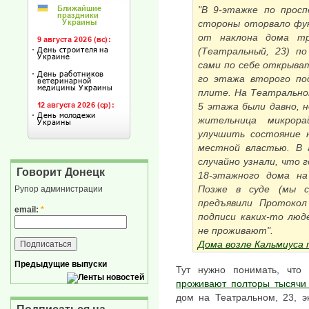
"В 9-этажке по просп
стороны оторвало фу
от наклона дома тр
(Театральный, 23) п
сами по себе открыват
го этажа второго по
плите. На Театральном
5 этажа были давно, н
жительница микрор
улучшить состояние 
местной властью. В 
случайно узнали, что
Говорит Донецк
18-этажного дома на
Позже в суде (мы с
Рупор администрации
предъявили Протокол
email:
*
подписи каких-то люд
не проживают".
Дома возле Кальмиуса
Предыдущие выпуски
Тут нужно понимать, чт
проживают полторы тысячи
дом на Театральном, 23, э