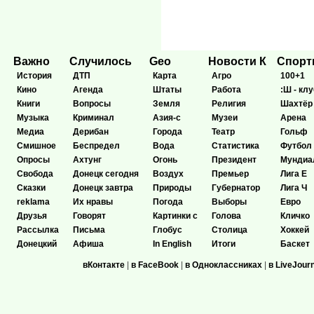
Важно
Случилось
Geo
Новости К
Спор
История
ДТП
Карта
Агро
100+1
Кино
Агенда
Штаты
Работа
:Ш - клу
Книги
Вопросы
Земля
Религия
Шахтёр
Музыка
Криминал
Азия-с
Музеи
Арена
Медиа
Дерибан
Города
Театр
Гольф
Смишное
Беспредел
Вода
Статистика
Футбол
Опросы
Ахтунг
Огонь
Президент
Мундиа
Свобода
Донецк сегодня
Воздух
Премьер
Лига Е
Сказки
Донецк завтра
Природы
Губернатор
Лига Ч
reklama
Их нравы
Погода
Выборы
Евро
Друзья
Говорят
Картинки с
Голова
Кличко
Рассылка
Письма
Глобус
Столица
Хоккей
Донецкий
Афиша
In English
Итоги
Баскет
вКонтакте
|
в FaceBook
|
в Одноклассниках
|
в LiveJour