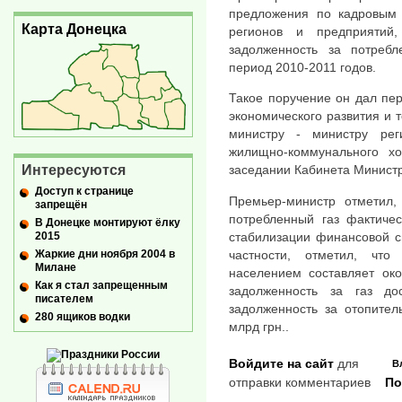
предложения по кадровым 
Карта Донецка
регионов и предприятий
задолженность за потреб
период 2010-2011 годов.
Такое поручение он дал пе
экономического развития и 
министру - министру реги
жилищно-коммунального хо
Интересуются
заседании Кабинета Министр
Доступ к странице
Премьер-министр отметил,
запрещён
потребленный газ фактичес
В Донецке монтируют ёлку
2015
стабилизации финансовой си
частности, отметил, что
Жаркие дни ноября 2004 в
Милане
населением составляет ок
Как я стал запрещенным
задолженность за газ д
писателем
задолженность за отопител
280 ящиков водки
млрд грн..
Войдите на сайт
для
В
отправки комментариев
По