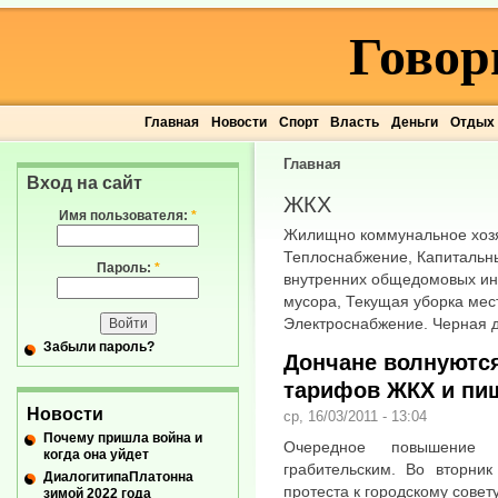
Говор
Главная
Новости
Спорт
Власть
Деньги
Отдых
Главная
Вход на сайт
ЖКХ
Имя пользователя:
*
Жилищно коммунальное хозя
Теплоснабжение, Капитальн
Пароль:
*
внутренних общедомовых ин
мусора, Текущая уборка мес
Электроснабжение. Черная 
Забыли пароль?
Дончане волнуютс
тарифов ЖКХ и пи
Новости
ср, 16/03/2011 - 13:04
Почему пришла война и
Очередное повышение
когда она уйдет
грабительским. Во вторни
ДиалогитипаПлатонна
протеста к городскому совет
зимой 2022 года