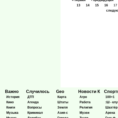
« первая
‹ предыдущая
13
14
15
16
17
следую
Важно
Случилось
Geo
Новости К
Спор
История
ДТП
Карта
Агро
100+1
Кино
Агенда
Штаты
Работа
:Ш - клу
Книги
Вопросы
Земля
Религия
Шахтёр
Музыка
Криминал
Азия-с
Музеи
Арена