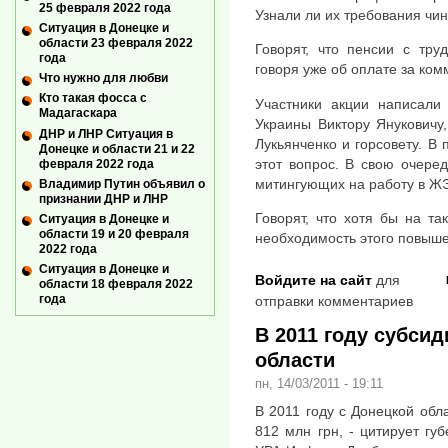
25 февраля 2022 года
Узнали ли их требования чи
Ситуация в Донецке и
области 23 февраля 2022
Говорят, что пенсии с тру
года
говоря уже об оплате за ком
Что нужно для любви
Кто такая фосса с
Участники акции написали
Мадагаскара
Украины Виктору Януковичу
ДНР и ЛНР Ситуация в
Лукьянченко и горсовету. В
Донецке и области 21 и 22
этот вопрос. В свою очере
февраля 2022 года
митингующих на работу в Ж
Владимир Путин объявил о
признании ДНР и ЛНР
Говорят, что хотя бы на т
Ситуация в Донецке и
области 19 и 20 февраля
необходимость этого повыш
2022 года
Ситуация в Донецке и
Войдите на сайт
для
области 18 февраля 2022
года
отправки комментариев
В 2011 году субси
области
пн, 14/03/2011 - 19:11
В 2011 году с Донецкой обл
812 млн грн, - цитирует г