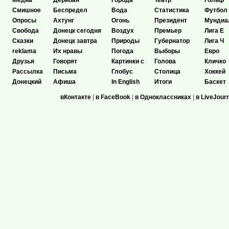
Медиа
Дерибан
Города
Театр
Гольф
Смишное
Беспредел
Вода
Статистика
Футбол
Опросы
Ахтунг
Огонь
Президент
Мундиа
Свобода
Донецк сегодня
Воздух
Премьер
Лига Е
Сказки
Донецк завтра
Природы
Губернатор
Лига Ч
reklama
Их нравы
Погода
Выборы
Евро
Друзья
Говорят
Картинки с
Голова
Кличко
Рассылка
Письма
Глобус
Столица
Хоккей
Донецкий
Афиша
In English
Итоги
Баскет
вКонтакте
|
в FaceBook
|
в Одноклассниках
|
в LiveJour