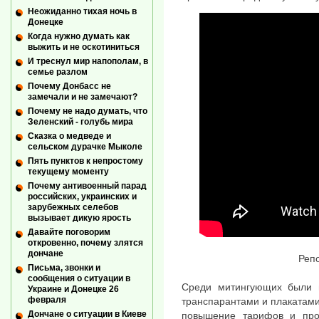
Неожиданно тихая ночь в
Донецке
Когда нужно думать как
выжить и не оскотиниться
И треснул мир напополам, в
семье разлом
Почему Донбасс не
замечали и не замечают?
Почему не надо думать, что
Зеленский - голубь мира
Сказка о медведе и
сельском дурачке Мыколе
Пять пунктов к непростому
текущему моменту
Почему антивоенный парад
российских, украинских и
зарубежных селебов
вызывает дикую ярость
Давайте поговорим
откровенно, почему злятся
дончане
Реп
Письма, звонки и
сообщения о ситуации в
Среди митингующих были 
Украине и Донецке 26
февраля
транспарантами и плакатами
Дончане о ситуации в Киеве
повышение тарифов и про