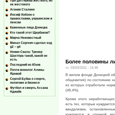
Про Дегтярева жесткого, но
не жестокого
Агония Сталино
Иосиф Кобзон о
православии, украинском и
пенсии
Каменные лица Донецка
Кто такой этот Щербаков?
Мирча Неизвестный
Михал Сергеич сделал ход
g2 – g4
Невио Скала: Тренер
Шахтёра такой, какой он
есть
Более половины ли
Последний из Юзов
чт, 03/03/2011 - 14:46
Почти монолог Алины
Яровой
В жилом фонде Донецкой об
Сергей Бубка о спорте,
общежития) по состоянию на
политике и бизнесе
из которых отработали нор
Футбол и смерть Ассана
(48,4%).
Ндиайе
Кроме этого неработающих
есть тех, которые нуждаютс
вандализма, остановленны
нуждаются в срочной мо