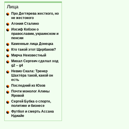
Лица
Про Дегтярева жесткого, но
не жестокого
Агония Сталино
Иосиф Кобзон о
православии, украинском и
пенсии
Каменные лица Донецка
Кто такой этот Щербаков?
Мирча Неизвестный
Михал Сергеич сделал ход
g2 – g4
Невио Скала: Тренер
Шахтёра такой, какой он
есть
Последний из Юзов
Почти монолог Алины
Яровой
Сергей Бубка о спорте,
политике и бизнесе
Футбол и смерть Ассана
Ндиайе