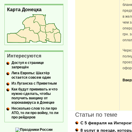
бланк
Карта Донецка
пред
в жел
чем з
опер
грн. 
оплат
Через
Интересуются
полну
прое
Доступ к странице
запрещён
оформ
Лига Европы: Шахтёр
остается совсем один
Ввер
Из Луганска с Приветным
Как будут прививать и что
нужно сделать, чтобы
получить вакцину от
коронавируса в Донецке
Несколько слов то ли про
АТО, то ли про войну, то ли
Статьи по теме
про рейдеров
С 5 февраля на Интерс
8 услуг в поезде, кото