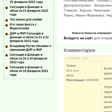
Полтава-Киевская, Лосево-1
25 февраля 2022 года
Днепропетровск, Запорожье
Ситуация в Донецке и
Главная, Херсон, Николаев, 
области 23 февраля 2022
года
Ровно, Ивано-Франковск, Чер
Что нужно для любви
Кто такая фосса с
Мадагаскара
Новости
Новости компаний
ДНР и ЛНР Ситуация в
Донецке и области 21 и 22
Войдите на сайт
для отправ
февраля 2022 года
Владимир Путин объявил о
Комментарии
признании ДНР и ЛНР
Ситуация в Донецке и
области 19 и 20 февраля
пт, 07/09/2012 - 18:05
2022 года
Zames
Ситуация в Донецке и
Более
Не в сети
области 18 февраля 2022
доро
года
автор
прое
Регистрация:
12/07/2009
Услу
через
более
на п
доро