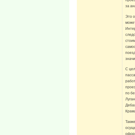
проез
за ан
Это о
может
Интер
следо
стоим
само
поезд
значи
С це
пасса
рабо
проез
по бе
Луган
Дебал
Крама
Также
осущ
оформ