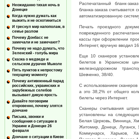
Распечатанный бланк-зака
Неожиданно тихая ночь в
бланка-заказа считывается 
Донецке
автоматизированную систему
Когда нужно думать как
выжить и не оскотиниться
Печать проездного докум
И треснул мир напополам, в
семье разлом
поврежденного распечатанн
Почему Донбасс не
кассы при оформлении прое
замечали и не замечают?
Интернет, вручную вводил 16
Почему не надо думать, что
Зеленский - голубь мира
Еще 10 сканеров установл
Сказка о медведе и
билетов в Украинском це
сельском дурачке Мыколе
железнодорожном трансп
Пять пунктов к непростому
Шевченко, 38/40.
текущему моменту
Почему антивоенный парад
С использованием сканеров 
российских, украинских и
зарубежных селебов
а это 38,2% от общего кол
вызывает дикую ярость
билеты через Интернет.
Давайте поговорим
откровенно, почему злятся
Сканеры считывания штрих
дончане
установлены на следующих 
Письма, звонки и
Белая Церковь, Винница, Хм
сообщения о ситуации в
Украине и Донецке 26
Житомир, Донецк, Луганск,
февраля
Коммунарск, Харьков, Ха
Дончане о ситуации в Киеве