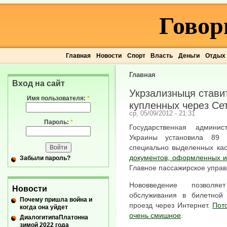
Говор
Главная
Новости
Спорт
Власть
Деньги
Отдых
Главная
Вход на сайт
Укрзализныця стави
Имя пользователя:
*
купленных через Се
ср, 05/09/2012 - 21:31
Пароль:
*
Государственная админис
Украины установила 89 
специально выделенных ка
документов, оформленных и
Забыли пароль?
Главное пассажирское управ
Нововведение позволя
Новости
обслуживания в билетной
Почему пришла война и
проезд через Интернет.
Пот
когда она уйдет
очень смишное
.
ДиалогитипаПлатонна
зимой 2022 года