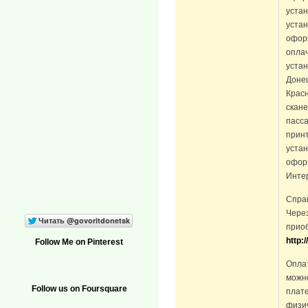
уста
устан
офор
оплач
устан
Донец
Красн
скане
пасс
принт
устан
офор
Интер
Спра
Через
прио
http:
Follow Me on Pinterest
Опла
можн
Follow us on Foursquare
плат
физич