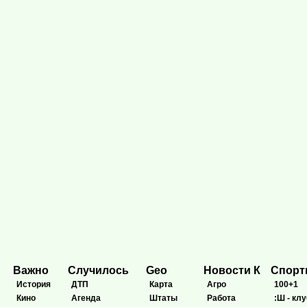
Важно
Случилось
Geo
Новости К
Спор
История
ДТП
Карта
Агро
100+1
Кино
Агенда
Штаты
Работа
:Ш - клу