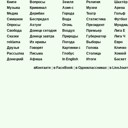
Книги
Вопросы
Земля
Религия
Шахтёр
Музыка
Криминал
Азия-с
Музеи
Арена
Медиа
Дерибан
Города
Театр
Гольф
Смишное
Беспредел
Вода
Статистика
Футбол
Опросы
Ахтунг
Огонь
Президент
Мундиа
Свобода
Донецк сегодня
Воздух
Премьер
Лига Е
Сказки
Донецк завтра
Природы
Губернатор
Лига Ч
reklama
Их нравы
Погода
Выборы
Евро
Друзья
Говорят
Картинки с
Голова
Кличко
Рассылка
Письма
Глобус
Столица
Хоккей
Донецкий
Афиша
In English
Итоги
Баскет
вКонтакте
|
в FaceBook
|
в Одноклассниках
|
в LiveJour