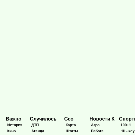
Важно
Случилось
Geo
Новости К
Спор
История
ДТП
Карта
Агро
100+1
Кино
Агенда
Штаты
Работа
:Ш - клу