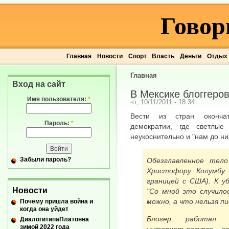
Говор
Главная
Новости
Спорт
Власть
Деньги
Отдых
Главная
Вход на сайт
В Мексике блоггеров
Имя пользователя:
*
чт, 10/11/2011 - 18:34
Вести из стран оконча
Пароль:
*
демократии, где светлы
неукоснительно и "нам до ни
Забыли пароль?
Обезглавленное тело
Христофору Колумбу 
границей с США). К у
Новости
"Со мной это случило
можно, а что нельзя пи
Почему пришла война и
когда она уйдет
Блогер работал 
ДиалогитипаПлатонна
зимой 2022 года