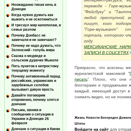
интернет‑ресурсе, е
Неожиданно тихая ночь в
переводе - Горе‑муз
Донецке
"Фейсбуку" и "Твитт
Когда нужно думать как
любой преступной а
выжить и не оскотиниться
пишут, кого подозр
И треснул мир напополам, в
"Горе‑музыкант" 
семье разлом
портала, которого чл
Почему Донбасс не
замечали и не замечают?
году.
Почему не надо думать, что
МЕКСИКАНСКИЕ НАРК
Зеленский - голубь мира
ЗАПИСИ В СОЦСЕТЯХ
Сказка о медведе и
сельском дурачке Мыколе
Пять пунктов к непростому
Прекрасно, что асесины ме
текущему моменту
журналистской максимой "
Почему антивоенный парад
писать
". Плохо, что они
российских, украинских и
блоггерами и продажными ж
зарубежных селебов
вызывает дикую ярость
каждый, имеющий доступ в 
Давайте поговорим
снимать видео, но не понима
откровенно, почему злятся
дончане
Письма, звонки и
сообщения о ситуации в
Жизнь
Новости
Беспредел
Дожил
Украине и Донецке 26
февраля
Штаты
Войдите на сайт
для отправ
Дончане о ситуации в Киеве