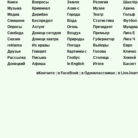
Книги
Вопросы
Земля
Религия
Шахтёр
Музыка
Криминал
Азия-с
Музеи
Арена
Медиа
Дерибан
Города
Театр
Гольф
Смишное
Беспредел
Вода
Статистика
Футбол
Опросы
Ахтунг
Огонь
Президент
Мундиа
Свобода
Донецк сегодня
Воздух
Премьер
Лига Е
Сказки
Донецк завтра
Природы
Губернатор
Лига Ч
reklama
Их нравы
Погода
Выборы
Евро
Друзья
Говорят
Картинки с
Голова
Кличко
Рассылка
Письма
Глобус
Столица
Хоккей
Донецкий
Афиша
In English
Итоги
Баскет
вКонтакте
|
в FaceBook
|
в Одноклассниках
|
в LiveJour