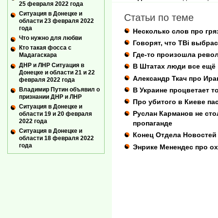
25 февраля 2022 года
Ситуация в Донецке и
Статьи по теме
области 23 февраля 2022
года
Несколько слов про гр
Что нужно для любви
Говорят, что ТВi выбра
Кто такая фосса с
Где-то произошла рево
Мадагаскара
ДНР и ЛНР Ситуация в
В Штатах люди все ещё 
Донецке и области 21 и 22
Александр Ткач про Ира
февраля 2022 года
Владимир Путин объявил о
В Украине процветает 
признании ДНР и ЛНР
Про убитого в Киеве па
Ситуация в Донецке и
Руслан Карманов не сто
области 19 и 20 февраля
2022 года
пропаганде
Ситуация в Донецке и
Конец Отдела Новостей
области 18 февраля 2022
года
Энрике Менендес про о