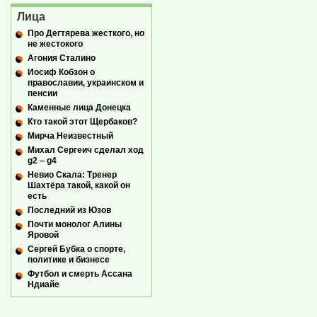
Лица
Про Дегтярева жесткого, но
не жестокого
Агония Сталино
Иосиф Кобзон о
православии, украинском и
пенсии
Каменные лица Донецка
Кто такой этот Щербаков?
Мирча Неизвестный
Михал Сергеич сделал ход
g2 – g4
Невио Скала: Тренер
Шахтёра такой, какой он
есть
Последний из Юзов
Почти монолог Алины
Яровой
Сергей Бубка о спорте,
политике и бизнесе
Футбол и смерть Ассана
Ндиайе