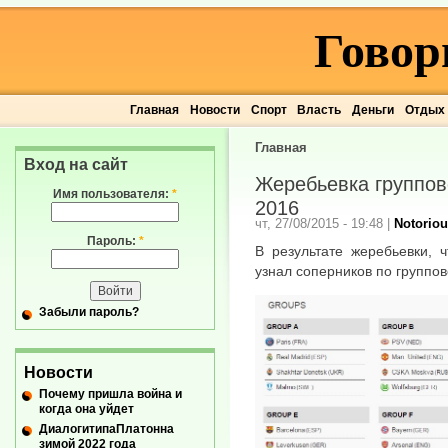
Говор
Главная
Новости
Спорт
Власть
Деньги
Отдых
Главная
Вход на сайт
Жеребьевка группов
Имя пользователя:
*
2016
чт, 27/08/2015 - 19:48
|
Notoriou
Пароль:
*
В результате жеребьевки, 
узнал соперников по группов
Забыли пароль?
Новости
Почему пришла война и
когда она уйдет
ДиалогитипаПлатонна
зимой 2022 года