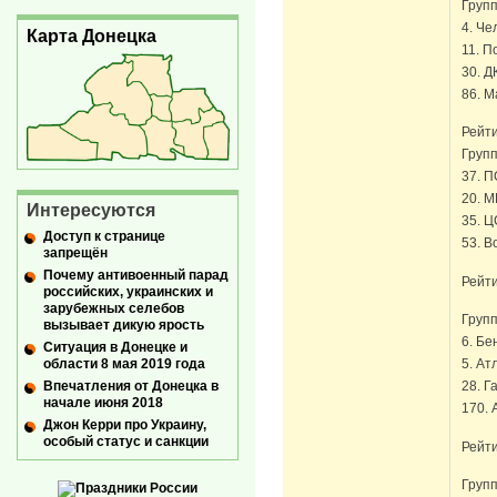
Груп
4. Че
Карта Донецка
11. П
30. Д
86. М
Рейти
Групп
37. П
20. М
Интересуются
35. Ц
Доступ к странице
53. В
запрещён
Почему антивоенный парад
Рейти
российских, украинских и
зарубежных селебов
Груп
вызывает дикую ярость
6. Бе
Ситуация в Донецке и
области 8 мая 2019 года
5. Ат
Впечатления от Донецка в
28. Г
начале июня 2018
170. 
Джон Керри про Украину,
особый статус и санкции
Рейти
Груп