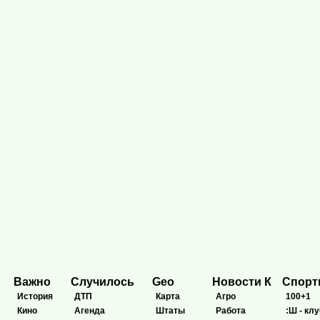
Важно
Случилось
Geo
Новости К
Спор
История
ДТП
Карта
Агро
100+1
Кино
Агенда
Штаты
Работа
:Ш - клу