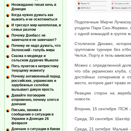
Неожиданно тихая ночь в
Донецке
Когда нужно думать как
выжить и не оскотиниться
Подопечные Мирчи Лучекску 
И треснул мир напополам, в
угодили Пари Сен-Жермен, 
семье разлом
с одной командой в группе м
Почему Донбасс не
замечали и не замечают?
Столичное Динамо, которое
Почему не надо думать, что
групповом турнире без отбор
Зеленский - голубь мира
Челси, Порту и тель-авивски
Сказка о медведе и
сельском дурачке Мыколе
Можно с определенной доле
Пять пунктов к непростому
текущему моменту
что оба украинских клуба, 
Почему антивоенный парад
достойных соперников и о
российских, украинских и
место, которое дает право и
зарубежных селебов
вызывает дикую ярость
Реакцию сторон на жеребь
Давайте поговорим
новости.
откровенно, почему злятся
дончане
Вторник, 15 сентября: ПСЖ 
Письма, звонки и
сообщения о ситуации в
Среда, 30 сентября: Шахтёр
Украине и Донецке 26
февраля
Среда, 21 октября: Мальмё 
Дончане о ситуации в Киеве