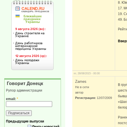
8. Юв
17. М
19. С
49. Б
Рейти
Ввер
пт, 28/08/2015 - 00:00
Zames
Говорит Донецк
В гру
Не в сети
шесть
Рупор администрации
автор
бывш
Регистрация:
12/07/2009
email:
*
«Шахт
белор
Ране
Предыдущие выпуски
постс