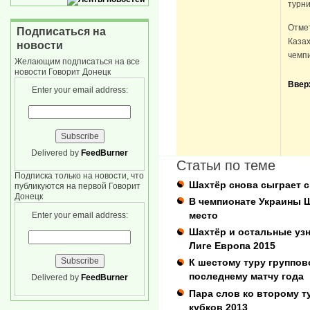
турни
Отмет
Подписаться на
Казах
новости
чемп
Желающим подписаться на все
новости Говорит Донецк
Ввер
Enter your email address:
Delivered by
FeedBurner
Статьи по теме
Подписка только на новости, что
Шахтёр снова сыграет с
публикуются на первой Говорит
Донецк
В чемпионате Украины Ш
место
Enter your email address:
Шахтёр и остальные узн
Лиге Европа 2015
К шестому туру группов
последнему матчу года
Delivered by
FeedBurner
Пара слов ко второму т
кубков 2013