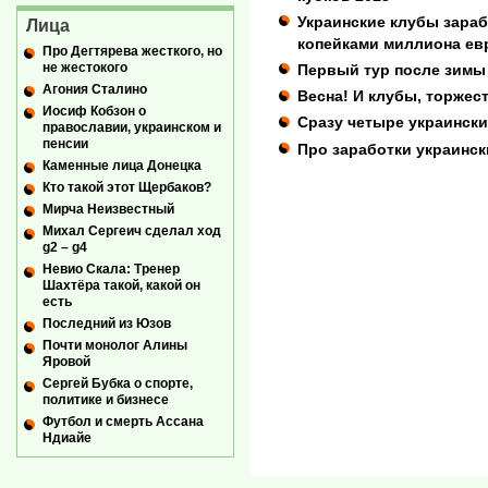
Украинские клубы зараб
Лица
копейками миллиона ев
Про Дегтярева жесткого, но
не жестокого
Первый тур после зимы
Агония Сталино
Весна! И клубы, торжест
Иосиф Кобзон о
Сразу четыре украински
православии, украинском и
пенсии
Про заработки украинск
Каменные лица Донецка
Кто такой этот Щербаков?
Мирча Неизвестный
Михал Сергеич сделал ход
g2 – g4
Невио Скала: Тренер
Шахтёра такой, какой он
есть
Последний из Юзов
Почти монолог Алины
Яровой
Сергей Бубка о спорте,
политике и бизнесе
Футбол и смерть Ассана
Ндиайе