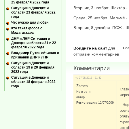
25 февраля 2022 года
Вторник, 3 ноября: Шахтёр 
Ситуация в Донецке и
области 23 февраля 2022
года
Среда, 25 ноября: Мальмё -
Что нужно для любви
Вторник, 8 декабря: ПСЖ - 
Кто такая фосса с
Мадагаскара
ДНР и ЛНР Ситуация в
Донецке и области 21 и 22
февраля 2022 года
Войдите на сайт
для
Но
Владимир Путин объявил о
отправки комментариев
признании ДНР и ЛНР
Ситуация в Донецке и
Комментарии
области 19 и 20 февраля
2022 года
Ситуация в Донецке и
чт, 27/08/2015 - 21:42
области 18 февраля 2022
Zames
года
Главн
Не в сети
жереб
автор
Регистрация:
12/07/2009
– Нор
ровны
опять
Украи
что «