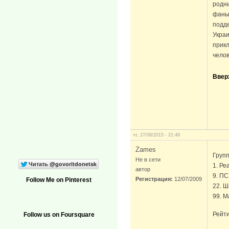
родны
фаны 
подде
Украи
прикл
челов
Ввер
чт, 27/08/2015 - 21:49
Zames
Групп
Не в сети
1. Ре
автор
9. ПС
Регистрация:
12/07/2009
Follow Me on Pinterest
22. Ш
99. М
Рейти
Follow us on Foursquare