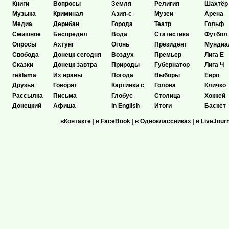
Книги
Вопросы
Земля
Религия
Шахтёр
Музыка
Криминал
Азия-с
Музеи
Арена
Медиа
Дерибан
Города
Театр
Гольф
Смишное
Беспредел
Вода
Статистика
Футбол
Опросы
Ахтунг
Огонь
Президент
Мундиа
Свобода
Донецк сегодня
Воздух
Премьер
Лига Е
Сказки
Донецк завтра
Природы
Губернатор
Лига Ч
reklama
Их нравы
Погода
Выборы
Евро
Друзья
Говорят
Картинки с
Голова
Кличко
Рассылка
Письма
Глобус
Столица
Хоккей
Донецкий
Афиша
In English
Итоги
Баскет
вКонтакте
|
в FaceBook
|
в Одноклассниках
|
в LiveJour