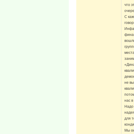
что э
очере
С каж
говор
Инфа
фина
вошли
групп
места
заним
«Дина
квал
демон
не вы
квали
потом
нас в
Надо 
надея
для т
конди
Мы ос