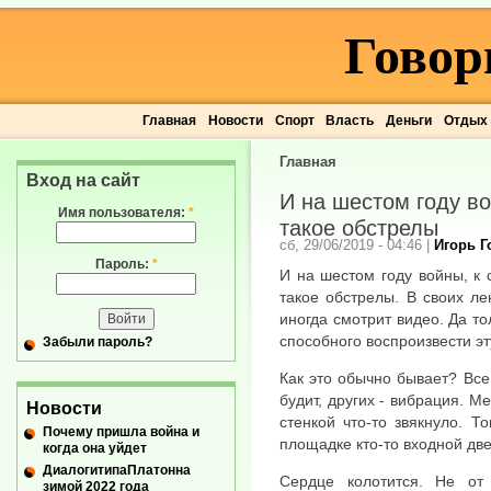
Говор
Главная
Новости
Спорт
Власть
Деньги
Отдых
Главная
Вход на сайт
И на шестом году во
Имя пользователя:
*
такое обстрелы
сб, 29/06/2019 - 04:46
|
Игорь 
Пароль:
*
И на шестом году войны, к 
такое обстрелы. В своих ле
иногда смотрит видео. Да то
способного воспроизвести эт
Забыли пароль?
Как это обычно бывает? Вс
будит, других - вибрация. М
Новости
стенкой что-то звякнуло. Т
Почему пришла война и
площадке кто-то входной две
когда она уйдет
ДиалогитипаПлатонна
Сердце колотится. Не от 
зимой 2022 года