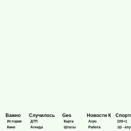
Важно
Случилось
Geo
Новости К
Спор
История
ДТП
Карта
Агро
100+1
Кино
Агенда
Штаты
Работа
:Ш - клу