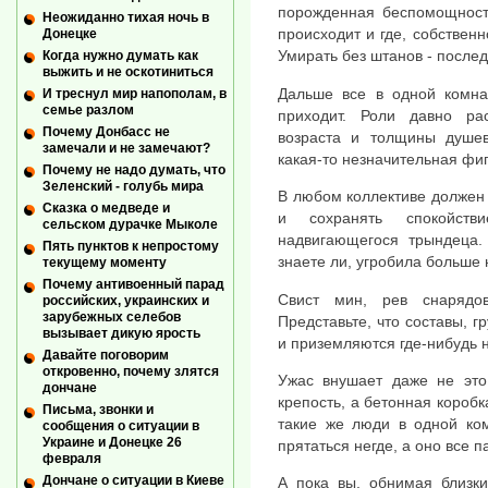
порожденная беспомощность
Неожиданно тихая ночь в
происходит и где, собственн
Донецке
Умирать без штанов - послед
Когда нужно думать как
выжить и не оскотиниться
Дальше все в одной комна
И треснул мир напополам, в
семье разлом
приходит. Роли давно ра
Почему Донбасс не
возраста и толщины душев
замечали и не замечают?
какая-то незначительная фиг
Почему не надо думать, что
Зеленский - голубь мира
В любом коллективе должен 
Сказка о медведе и
и сохранять спокойст
сельском дурачке Мыколе
надвигающегося трындеца. 
Пять пунктов к непростому
знаете ли, угробила больше 
текущему моменту
Почему антивоенный парад
Свист мин, рев снарядо
российских, украинских и
зарубежных селебов
Представьте, что составы, 
вызывает дикую ярость
и приземляются где-нибудь 
Давайте поговорим
откровенно, почему злятся
Ужас внушает даже не это,
дончане
крепость, а бетонная коробка
Письма, звонки и
такие же люди в одной ком
сообщения о ситуации в
Украине и Донецке 26
прятаться негде, а оно все п
февраля
Дончане о ситуации в Киеве
А пока вы, обнимая близких