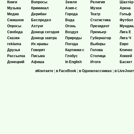
Книги
Вопросы
Земля
Религия
Шахтёр
Музыка
Криминал
Азия-с
Музеи
Арена
Медиа
Дерибан
Города
Театр
Гольф
Смишное
Беспредел
Вода
Статистика
Футбол
Опросы
Ахтунг
Огонь
Президент
Мундиа
Свобода
Донецк сегодня
Воздух
Премьер
Лига Е
Сказки
Донецк завтра
Природы
Губернатор
Лига Ч
reklama
Их нравы
Погода
Выборы
Евро
Друзья
Говорят
Картинки с
Голова
Кличко
Рассылка
Письма
Глобус
Столица
Хоккей
Донецкий
Афиша
In English
Итоги
Баскет
вКонтакте
|
в FaceBook
|
в Одноклассниках
|
в LiveJour