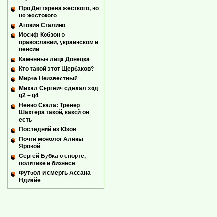
Про Дегтярева жесткого, но
не жестокого
Агония Сталино
Иосиф Кобзон о
православии, украинском и
пенсии
Каменные лица Донецка
Кто такой этот Щербаков?
Мирча Неизвестный
Михал Сергеич сделал ход
g2 – g4
Невио Скала: Тренер
Шахтёра такой, какой он
есть
Последний из Юзов
Почти монолог Алины
Яровой
Сергей Бубка о спорте,
политике и бизнесе
Футбол и смерть Ассана
Ндиайе