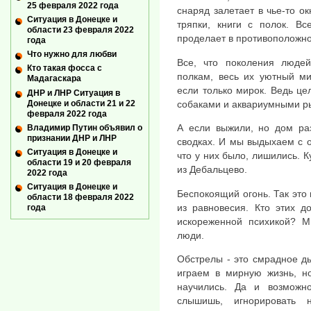
25 февраля 2022 года
снаряд залетает в чье-то о
Ситуация в Донецке и
тряпки, книги с полок. Вс
области 23 февраля 2022
проделает в противоположно
года
Что нужно для любви
Все, что поколения люде
Кто такая фосса с
полкам, весь их уютный ми
Мадагаскара
если только мирок. Ведь це
ДНР и ЛНР Ситуация в
Донецке и области 21 и 22
собаками и аквариумными ры
февраля 2022 года
А если выжили, но дом раз
Владимир Путин объявил о
признании ДНР и ЛНР
сводках. И мы выдыхаем с о
Ситуация в Донецке и
что у них было, лишились. 
области 19 и 20 февраля
из Дебальцево.
2022 года
Ситуация в Донецке и
Беспокоящий огонь. Так это 
области 18 февраля 2022
из равновесия. Кто этих д
года
искореженной психикой? М
люди.
Обстрелы - это смрадное д
играем в мирную жизнь, но
научились. Да и возможн
слышишь, игнорировать 