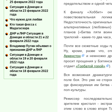
25 февраля 2022 года
предательством и одной чет
Ситуация в Донецке и
области 23 февраля 2022
К финалу «Хоббит» око
года
повествовательная лог
Что нужно для любви
Недостаточность оригинальн
Кто такая фосса с
альтернативных (любовных)
Мадагаскара
планов («Битва пяти воин
ДНР и ЛНР Ситуация в
трилогий - какие-то два часа
Донецке и области 21 и 22
февраля 2022 года
Почти все сюжетные ходы п
Владимир Путин объявил о
признании ДНР и ЛНР
Ну, кроме, разве что, 
Ситуация в Донецке и
Аркенстон
и немножко дря
области 19 и 20 февраля
просит прощения у Бэггинса
2022 года
отдает
«Горбатой горой»
).
Ситуация в Донецке и
области 18 февраля 2022
Вся возможная драматург
года
поле боя. Это уже не сторо
где фиксируемая им битва 
поп-культуры.
Режиссер последователь
зрителем кристалл - экстра
этим слово в слово вторя Т