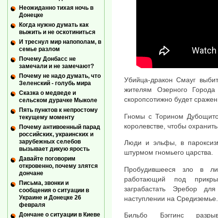
Неожиданно тихая ночь в
Донецке
Когда нужно думать как
выжить и не оскотиниться
И треснул мир напополам, в
семье разлом
Почему Донбасс не
замечали и не замечают?
Почему не надо думать, что
Убийца-дракон Смауг выбит
Зеленский - голубь мира
жителям Озерного Города
Сказка о медведе и
скоропсотижно будет сражен
сельском дурачке Мыколе
Пять пунктов к непростому
Гномы с Торином Дубощито
текущему моменту
королевстве, чтобы охранит
Почему антивоенный парад
российских, украинских и
зарубежных селебов
Люди и эльфы, в пароксиз
вызывает дикую ярость
штурмом гномьего царства.
Давайте поговорим
откровенно, почему злятся
Пробудившееся зло в ли
дончане
работающий под прикры
Письма, звонки и
заграбастать Эребор дл
сообщения о ситуации в
Украине и Донецке 26
наступлении на Средиземье.
февраля
Бильбо Бэггинс разры
Дончане о ситуации в Киеве