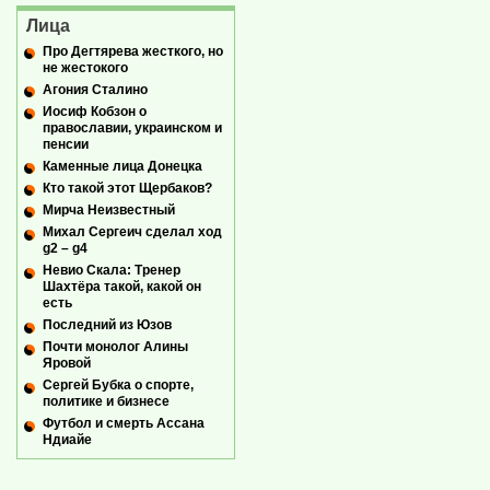
Лица
Про Дегтярева жесткого, но
не жестокого
Агония Сталино
Иосиф Кобзон о
православии, украинском и
пенсии
Каменные лица Донецка
Кто такой этот Щербаков?
Мирча Неизвестный
Михал Сергеич сделал ход
g2 – g4
Невио Скала: Тренер
Шахтёра такой, какой он
есть
Последний из Юзов
Почти монолог Алины
Яровой
Сергей Бубка о спорте,
политике и бизнесе
Футбол и смерть Ассана
Ндиайе