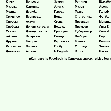
Книги
Вопросы
Земля
Религия
Шахтёр
Музыка
Криминал
Азия-с
Музеи
Арена
Медиа
Дерибан
Города
Театр
Гольф
Смишное
Беспредел
Вода
Статистика
Футбол
Опросы
Ахтунг
Огонь
Президент
Мундиа
Свобода
Донецк сегодня
Воздух
Премьер
Лига Е
Сказки
Донецк завтра
Природы
Губернатор
Лига Ч
reklama
Их нравы
Погода
Выборы
Евро
Друзья
Говорят
Картинки с
Голова
Кличко
Рассылка
Письма
Глобус
Столица
Хоккей
Донецкий
Афиша
In English
Итоги
Баскет
вКонтакте
|
в FaceBook
|
в Одноклассниках
|
в LiveJour