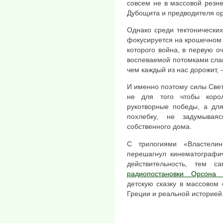
совсем не в массовой резне
Дубощита и предводителя ор
Однако среди тектонически
фокусируется на крошечном Б
которого война, в первую о
воспеваемой потомками слав
чем каждый из нас дорожит, 
И именно поэтому силы Свет
не для того чтобы корол
рукотворные победы, а для
похлебку, не задумыва
собственного дома.
С трилогиями «Властели
перешагнул кинематографич
действительность, тем 
радиопостановки Орсона
детскую сказку в массовом
Греции и реальной историей