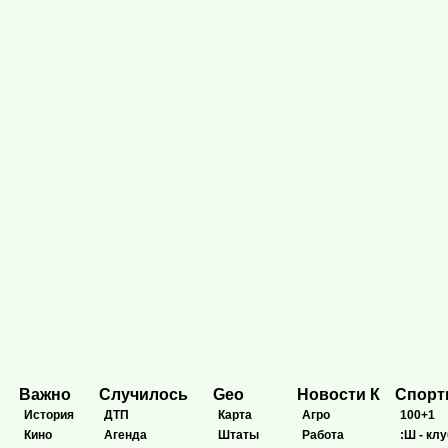
Важно
Случилось
Geo
Новости К
Спор
История
ДТП
Карта
Агро
100+1
Кино
Агенда
Штаты
Работа
:Ш - клу