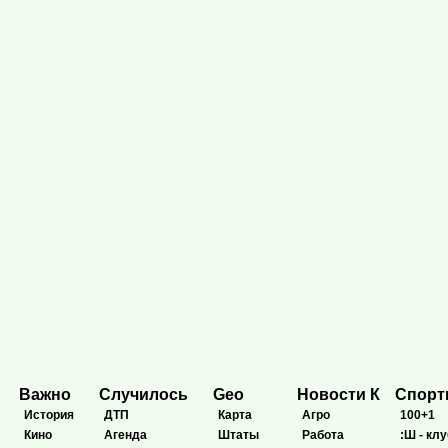
Важно
Случилось
Geo
Новости К
Спор
История
ДТП
Карта
Агро
100+1
Кино
Агенда
Штаты
Работа
:Ш - клу