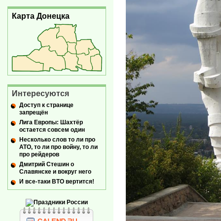
Карта Донецка
Интересуются
Доступ к странице
запрещён
Лига Европы: Шахтёр
остается совсем один
Несколько слов то ли про
АТО, то ли про войну, то ли
про рейдеров
Дмитрий Стешин о
Славянске и вокруг него
И все-таки ВТО вертится!