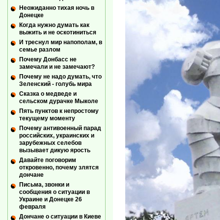
Неожиданно тихая ночь в
Донецке
Когда нужно думать как
выжить и не оскотиниться
И треснул мир напополам, в
семье разлом
Почему Донбасс не
замечали и не замечают?
Почему не надо думать, что
Зеленский - голубь мира
Сказка о медведе и
сельском дурачке Мыколе
Пять пунктов к непростому
текущему моменту
Почему антивоенный парад
российских, украинских и
зарубежных селебов
вызывает дикую ярость
Давайте поговорим
откровенно, почему злятся
дончане
Письма, звонки и
сообщения о ситуации в
Украине и Донецке 26
февраля
Дончане о ситуации в Киеве