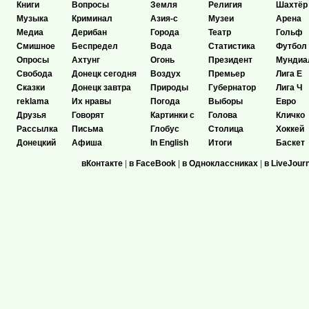
Книги
Вопросы
Земля
Религия
Шахтёр
Музыка
Криминал
Азия-с
Музеи
Арена
Медиа
Дерибан
Города
Театр
Гольф
Смишное
Беспредел
Вода
Статистика
Футбол
Опросы
Ахтунг
Огонь
Президент
Мундиа
Свобода
Донецк сегодня
Воздух
Премьер
Лига Е
Сказки
Донецк завтра
Природы
Губернатор
Лига Ч
reklama
Их нравы
Погода
Выборы
Евро
Друзья
Говорят
Картинки с
Голова
Кличко
Рассылка
Письма
Глобус
Столица
Хоккей
Донецкий
Афиша
In English
Итоги
Баскет
вКонтакте
|
в FaceBook
|
в Одноклассниках
|
в LiveJour