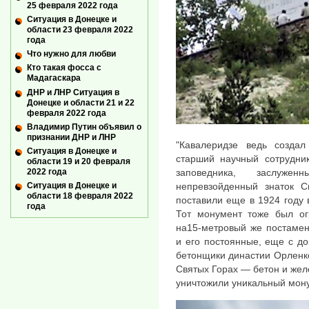
25 февраля 2022 года
Ситуация в Донецке и
области 23 февраля 2022
года
Что нужно для любви
Кто такая фосса с
Мадагаскара
ДНР и ЛНР Ситуация в
Донецке и области 21 и 22
февраля 2022 года
Владимир Путин объявил о
признании ДНР и ЛНР
"Кавалеридзе ведь созда
Ситуация в Донецке и
старший научный сотрудник
области 19 и 20 февраля
2022 года
заповедника, заслуже
Ситуация в Донецке и
непревзойденный знаток 
области 18 февраля 2022
поставили еще в 1924 году 
года
Тот монумент тоже был о
на15-метровый же постамен
и его постоянные, еще с д
бетонщики династии Орленко,
Святых Горах — бетон и жел
уничтожили уникальный мону