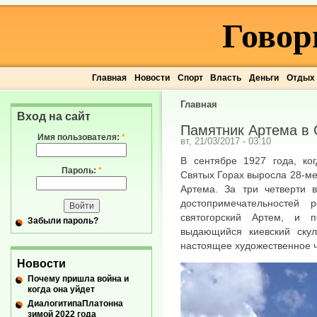
Говор
Главная
Новости
Спорт
Власть
Деньги
Отдых
Главная
Вход на сайт
Памятник Артема в 
Имя пользователя:
*
вт, 21/03/2017 - 03:10
В сентябре 1927 года, ко
Пароль:
*
Святых Горах выросла 28-м
Артема. За три четверти 
достопримечательностей 
святогорский Артем, и 
Забыли пароль?
выдающийся киевский ску
настоящее художественное ч
Новости
Почему пришла война и
когда она уйдет
ДиалогитипаПлатонна
зимой 2022 года