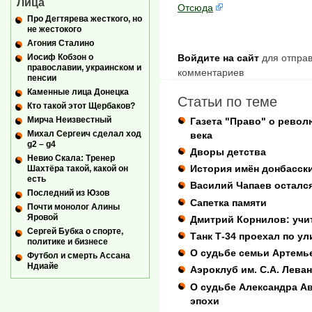
Лица
Отсюда
Про Дегтярева жесткого, но
не жестокого
Агония Сталино
Войдите на сайт
для отправ
Иосиф Кобзон о
православии, украинском и
комментариев
пенсии
Каменные лица Донецка
Статьи по теме
Кто такой этот Щербаков?
Мирча Неизвестный
Газета "Право" о рево
Михал Сергеич сделал ход
века
g2 – g4
Дворы детства
Невио Скала: Тренер
История имён донбасск
Шахтёра такой, какой он
есть
Василий Чапаев остался
Последний из Юзов
Сапетка памяти
Почти монолог Алины
Яровой
Дмитрий Корнилов: учит
Сергей Бубка о спорте,
Танк Т-34 проехал по у
политике и бизнесе
О судьбе семьи Артемь
Футбол и смерть Ассана
Ндиайе
Аэроклуб им. С.А. Лева
О судьбе Александра Ав
эпохи