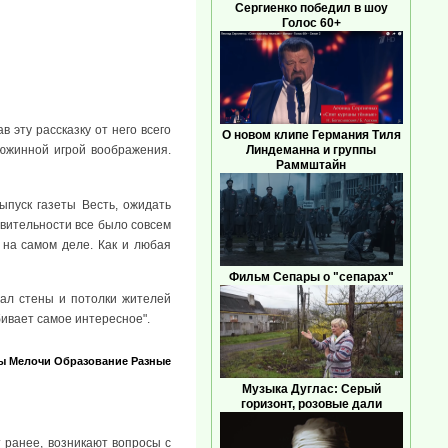
Сергиенко победил в шоу
Голос 60+
 эту рассказку от него всего
О новом клипе Германия Тиля
Линдеманна и группы
дюжинной игрой воображения.
Раммштайн
ыпуск газеты Весть, ожидать
ствительности все было совсем
 на самом деле. Как и любая
Фильм Сепары о "сепарах"
вал стены и потолки жителей
бивает самое интересное".
ы
Мелочи
Образование
Разные
Музыка Дуглас: Серый
горизонт, розовые дали
т ранее, возникают вопросы с