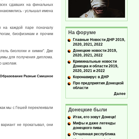
 всех сдавших на финальных
 знакомились - услышал имена
м на каждой паре поначалу
На форуме
ологам, биофизикам и прочим
Главные Новости ДНР 2019,
2020, 2021, 2022
Донецкие новости 2019,
тель биологии и химии". Две
2020, 2021, 2022
одимы для получения диплома.
Криминальные новости
о школам.
Донецка и области 2019,
2020, 2021 и 2022
Образование
Разные
Смишное
Коронавирус в ДНР
Про предприятия Донецкой
области
Далее
 как мы с Гешей переклеивали
Донецкие были
Итак, его зовут Донецк!
Мифы и даже легенды
вариант не прокатывал, они
донецкого пива
Отчаянная республика