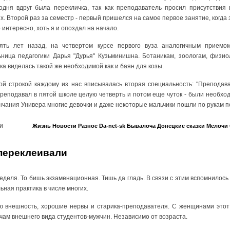
одня вдруг была перекличка, так как преподаватель просил присутствия
х. Второй раз за семестр - первый пришелся на самое первое занятие, когда
интересно, хоть я и опоздал на начало.
сять лет назад, на четвертом курсе первого вуза аналогичным приемо
ница педагогики Дарья "Дурья" Кузьминишна. Ботаникам, зоологам, физи
ка виделась такой же необходимой как и баян для козы.
й строкой каждому из нас вписывалась вторая специальность: "Преподава
 преподавал в пятой школе целую четверть и потом еще чуток - были необх
ончания Универа многие девочки и даже некоторые мальчики пошли по рукам п
и
Жизнь
Новости
Разное
Da-net-sk
Бывалоча
Донецкие сказки
Мелочи
 переклеивали
неделя. То бишь экзаменационная. Тишь да гладь. В связи с этим вспомнилось
ьная практика в числе многих.
ю внешность, хорошие нервы и старика-преподавателя. С женщинами этот 
ам внешнего вида студентов-мужчин. Независимо от возраста.