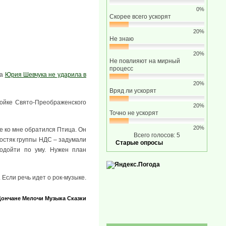
0%
Скорее всего ускорят
20%
Не знаю
20%
Не повлияют на мирный
процесс
 а
Юрия Шевчука не ударила в
20%
Вряд ли ускорят
ойке Свято-Преображенского
20%
Точно не ускорят
20%
ое ко мне обратился Птица. Он
Всего голосов: 5
 костяк группы НДС – задумали
Старые опросы
подойти по уму. Нужен план
 Если речь идет о рок-музыке.
Дончане
Мелочи
Музыка
Сказки