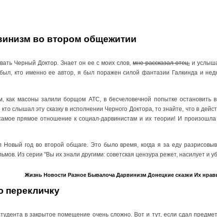
инизм во втором общежитии
вать Черный Доктор. Знает он ее с моих слов,
мне рассказал отец,
и услышав
абыл, кто именно ее автор, я был поражен силой фантазии Галкинда и не
м, как масоны залили борщом АТС, в бесчеловечной попытке остановить в
и кто слышал эту сказку в исполнении Черного Доктора, то знайте, что в дей
самое прямое отношение к социал-дарвинистам и их теории! И произошла
Новый год во второй общаге. Это было время, когда я за еду разрисовы
ьмов. Из серии "Вы их знали другими: советская цензура режет, насилует и у
Жизнь
Новости
Разное
Бывалоча
Дарвинизм
Донецкие сказки
Их нрав
ю перекличку
тудента в закрытое помещение очень сложно. Вот и тут, если сдал предме