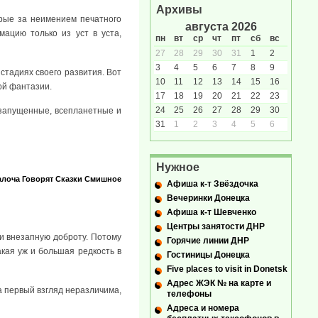
Архивы
рые за неимением печатного
августа 2026
ацию только из уст в уста,
пн
вт
ср
чт
пт
сб
вс
27
28
29
30
31
1
2
3
4
5
6
7
8
9
 стадиях своего развития. Вот
10
11
12
13
14
15
16
ой фантазии.
17
18
19
20
21
22
23
24
25
26
27
28
29
30
 запущенные, всепланетные и
31
1
2
3
4
5
6
Нужное
лоча
Говорят
Сказки
Смишное
Афиша к-т Звёздочка
Вечеринки Донецка
Афиша к-т Шевченко
Центры занятости ДНР
и внезапную доброту. Потому
Горячие линии ДНР
акая уж и большая редкость в
Гостиницы Донецка
Five places to visit in Donetsk
Адрес ЖЭК № на карте и
 первый взгляд неразличима,
телефоны
Адреса и номера