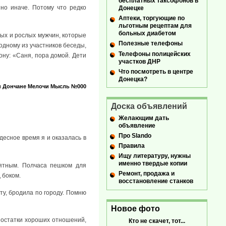
бесплатных таксофонов в
но иначе. Потому что редко
Донецке
Аптеки, торгующие по
льготным рецептам для
больных диабетом
лых и рослых мужчин, которые
Полезные телефоны
 одному из участников беседы,
Телефоны полицейских
ону: «Саня, пора домой. Дети
участков ДНР
Что посмотреть в центре
Донецка?
и
Дончане
Мелочи
Мысль №000
Доска объявлений
Желающим дать
объявление
Про Slando
десное время я и оказалась в
Правила
Ищу литературу, нужны
именно твердые копии
нятным. Полчаса пешком для
Ремонт, продажа и
 боком.
восстановление станков
ту, бродила по городу. Помню
Новое фото
я остатки хороших отношений,
Кто не скачет, тот...