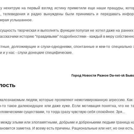
ту нехитрую на первый взгляд истину приметили еще наши пращуры, кото
а, телевидения и радио вынуждены были принимать и передавать информ
вирая услышанное.
- сущность творческая и выполнять функции попугая не хотел даже на ранних
ассказчики историю "правдивыми" подробностями - каждый в меру собственн
стные, долгоживущие и слухи-однодневки, спонтанные и кем-то специально
и и у нас - слухи донецкие специфические.
Город
Новости
Разное
Da-net-sk
Быва
лость
малознакомым людям, которые проявляют немотивированную агрессию. Как 
-то такое далекоидущее или даже хуже. Если мотивация понятна, что не т
овеческими существами, то тогда сразу чувствую себя спокойнее. Зря...
 между злыми или злопамятными, добрыми и добренькими людьми граница на
тановится заметна. И всему есть причины. Рациональные или нет, но они есть.