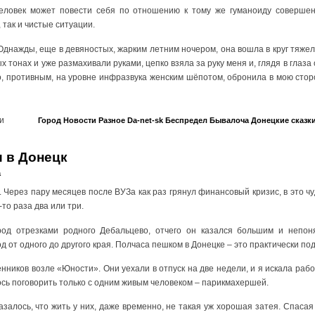
человек может повести себя по отношению к тому же гуманоиду совершен
 так и чистые ситуации.
Однажды, еще в девяностых, жарким летним ночером, она вошла в круг тяже
тонах и уже размахивали руками, цепко взяла за руку меня и, глядя в глаза
, противным, на уровне инфразвука женским шёпотом, обронила в мою стор
и
Город
Новости
Разное
Da-net-sk
Беспредел
Бывалоча
Донецкие сказк
 в Донецк
a
. Через пару месяцев после ВУЗа как раз грянул финансовый кризис, в это чу
-то раза два или три.
од отрезками родного Дебальцево, отчего он казался большим и непо
д от одного до другого края. Полчаса пешком в Донецке – это практически под
нников возле «Юности». Они уехали в отпуск на две недели, и я искала рабо
лось поговорить только с одним живым человеком – парикмахершей.
азалось, что жить у них, даже временно, не такая уж хорошая затея. Спаса