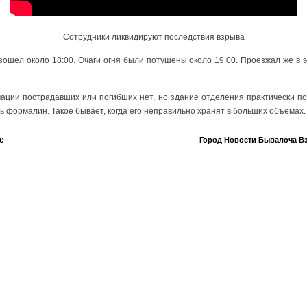
Сотрудники ликвидируют последствия взрыва
ошел около 18:00. Очаги огня были потушены около 19:00. Проезжал же в э
ции пострадавших или погибших нет, но здание отделения практически по
ть формалин. Такое бывает, когда его неправильно хранят в больших объемах.
е
Город
Новости
Бывалоча
В