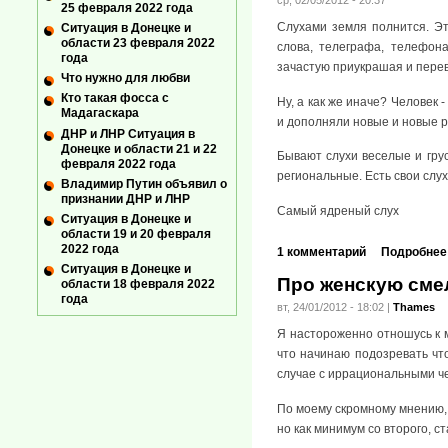
ср, 02/05/2012 - 20:37
25 февраля 2022 года
Слухами земля полнится. Э
Ситуация в Донецке и
области 23 февраля 2022
слова, телеграфа, телефон
года
зачастую приукрашая и пере
Что нужно для любви
Кто такая фосса с
Ну, а как же иначе? Человек 
Мадагаскара
и дополняли новые и новые р
ДНР и ЛНР Ситуация в
Донецке и области 21 и 22
Бывают слухи веселые и гру
февраля 2022 года
региональные. Есть свои слух
Владимир Путин объявил о
признании ДНР и ЛНР
Самый ядреный слух
Ситуация в Донецке и
области 19 и 20 февраля
2022 года
1 комментарий
Подробнее
Ситуация в Донецке и
Про женскую сме
области 18 февраля 2022
года
вт, 24/01/2012 - 18:02
|
Thames
Я настороженно отношусь к 
что начинаю подозревать что
случае с иррациональными чел
По моему скромному мнению,
но как минимум со второго, с