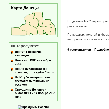
Карта Донецка
По данным МЧС, взрыв произ
раньше знать...
По предварительной информа
что причиной взрыва мог ста
Интересуются
9 комментариев
Подробне
Доступ к странице
запрещён
Новости с КПП в октябре
2015
После Дубаев Шахтёр
снова едет на Кубок Солнца
На Ютубе теперь можно
посмотреть фильмы на
русском
Ситуация в Донецке и
области 13 и 14 ноября 2021
года