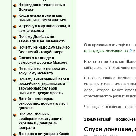
Неожиданно тихая ночь в
Донецке
Когда нужно думать как
выжить и не оскотиниться
И треснул мир напополам, в
семье разлом
Почему Донбасс не
замечали и не замечают?
Она приключилась ещё в те в
Почему не надо думать, что
голову идея мессианства
и
Зеленский - голубь мира
Сказка о медведе и
В кинотеатре Красная Шапо
сельском дурачке Мыколе
собора знали только чиновни
Пять пунктов к непростому
текущему моменту
С тех пор прошло так много л
Почему антивоенный парад
российских, украинских и
сказал, что они – имеется вв
зарубежных селебов
дело, которое может оказа
вызывает дикую ярость
стратегического развития или
Давайте поговорим
откровенно, почему злятся
Что тогда, что сейчас, - так
дончане
Письма, звонки и
сообщения о ситуации в
1 комментарий
Подробнее
Украине и Донецке 26
февраля
Слухи донецкие,
Дончане о ситуации в Киеве