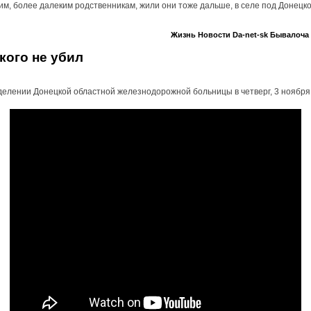
им, более далеким родственникам, жили они тоже дальше, в селе под Донецко
Жизнь
Новости
Da-net-sk
Бывалоча
кого не убил
делении Донецкой областной железнодорожной больницы в четверг, 3 ноября