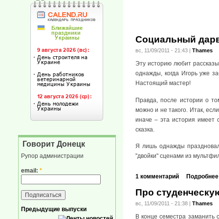
Социальный дарв
вс, 11/09/2011 - 21:43
|
Thames
Эту историю любит рассказы
однажды, когда Игорь уже з
Настоящий мастер!
Правда, после истории о то
можно и не такого. Итак, есл
иначе – эта история имеет 
сказка.
Говорит Донецк
Я лишь однажды праздновал 
"двойки" сценами из мультфил
Рупор администрации
email:
*
1 комментарий
Подробнее
Про студенческу
вс, 11/09/2011 - 21:38
|
Thames
Предыдущие выпуски
В конце семестра заманить с