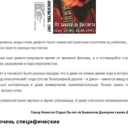
ремена, когда слово дефолт было неким абстрактным понятием из учебника,
 он просто хорошо пел песни.
чка еще демонстрировали время от времени фильмы, а о готовящейся стр
ки, церковники и пара журналистов.
ет и так много было разных городов, что я даже не помню время года в котор
иду классический тогда состав Телеграфной дороги – и Джон – имеется ввиду
ться интересным и даже коммерчески привлекательным. Только нужно 
 бизнес-план.
ое словосочетание звучало и звучит угрожающе. И даже считалось оксюмороном.
Город
Новости
Отдых
Da-net-sk
Бывалоча
Донецкие сказки
 очень специфические