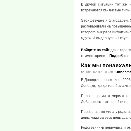
В другой ситуации тот же 
встречаются как чистые типы,
Этой девушке я благодарен. 
разговаривали на повышенных 
которого выбрала интуитивно
ждут». И выдернула из круга.
Войдите на сайт
для отправк
комментариев
Подробнее
Как мы понаехали
вс, 08/01/2012 - 03:38
|
Oklahom
В Донецк я понаехала в 2008
Донецке, где до того была что
Первое время я мерила гор
Дебальцево – это пройти горо
Первое время жила у родстве
день, когда за весь день уда
Родственники вернулись и ок