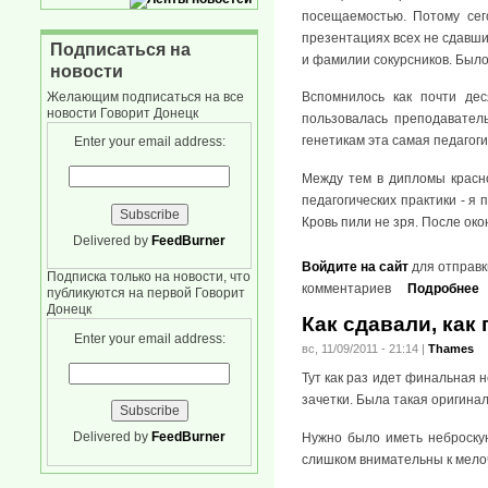
посещаемостью. Потому сег
презентациях всех не сдавши
Подписаться на
и фамилии сокурсников. Было 
новости
Желающим подписаться на все
Вспомнилось как почти де
новости Говорит Донецк
пользовалась преподаватель
генетикам эта самая педагоги
Enter your email address:
Между тем в дипломы красно
педагогических практики - я
Кровь пили не зря. После ок
Delivered by
FeedBurner
Войдите на сайт
для отправк
Подписка только на новости, что
комментариев
Подробнее
публикуются на первой Говорит
Донецк
Как сдавали, как
Enter your email address:
вс, 11/09/2011 - 21:14
|
Thames
Тут как раз идет финальная 
зачетки. Была такая оригинал
Delivered by
FeedBurner
Нужно было иметь неброску
слишком внимательны к мелоч