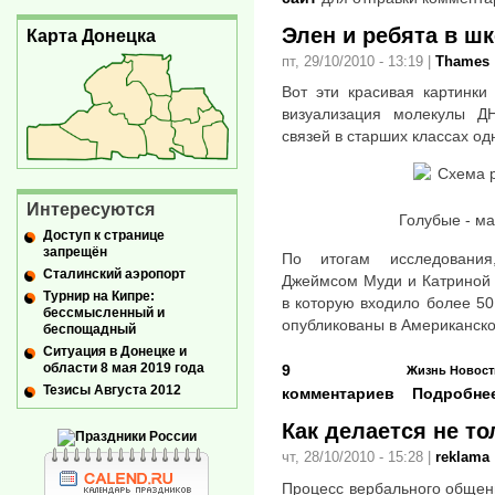
Элен и ребята в ш
Карта Донецка
пт, 29/10/2010 - 13:19
|
Thames
Вот эти красивая картинки
визуализация молекулы ДН
связей в старших классах од
Интересуются
Голубые - ма
Доступ к странице
запрещён
По итогам исследования
Сталинский аэропорт
Джеймсом Муди и Катриной 
Турнир на Кипре:
в которую входило более 50
бессмысленный и
опубликованы в Американско
беспощадный
Ситуация в Донецке и
области 8 мая 2019 года
9
Жизнь
Новост
Тезисы Августа 2012
комментариев
Подробне
Как делается не т
чт, 28/10/2010 - 15:28
|
reklama
Процесс вербального общен