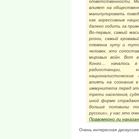
ответственности. Мы
влияет на общественн
манипулировать пове
как агрессивные нац
далеко ходить за прим
Во-первых, самый ма
розни, самый кровавы
племена хуту и тутс
человек, это сопостав
мировых войн. Вот в
Конго… началось в
радиостанции, 
националистические
влиять на сознание в
иммунитета перед этим
трети населения, судя
иной форме страдают
больше половины по
русских», у нас это оче
Правомерно ли наказан
Очень интересная дискуссия