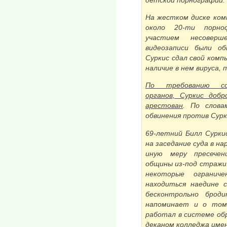
На жестком диске ком
около 20-ти порно
участием несоверш
видеозаписи были об
Суркис сдал свой комп
наличие в нем вируса, 
По требованию сот
органов, Суркис доб
арестован
. По слова
обвинения против Сурк
69-летний Билл Сурки
на заседание суда в на
иную меру пресечени
общины из-под стражи.
некоторые огранич
находиться наедине 
бесконтрольно брод
напоминает и о том
работал в системе обр
деканом колледжа име