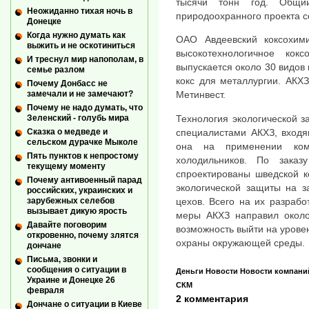
тысячи тонн год. Общи
Неожиданно тихая ночь в
природоохранного проекта с
Донецке
Когда нужно думать как
ОАО Авдеевский коксохим
выжить и не оскотиниться
высокотехнологичное кок
И треснул мир напополам, в
выпускается около 30 видов 
семье разлом
кокс для металлургии. АКХЗ
Почему Донбасс не
замечали и не замечают?
Метинвест.
Почему не надо думать, что
Технология экологической 
Зеленский - голубь мира
специалистами АКХЗ, входя
Сказка о медведе и
сельском дурачке Мыколе
она на применении комп
Пять пунктов к непростому
холодильников. По зака
текущему моменту
спроектированы шведской к
Почему антивоенный парад
экологической защиты на з
российских, украинских и
цехов. Всего на их разрабо
зарубежных селебов
вызывает дикую ярость
меры АКХЗ направил около
Давайте поговорим
возможность выйти на уров
откровенно, почему злятся
охраны окружающей среды.
дончане
Письма, звонки и
сообщения о ситуации в
Деньги
Новости
Новости компани
Украине и Донецке 26
СКМ
февраля
2 комментария
Дончане о ситуации в Киеве