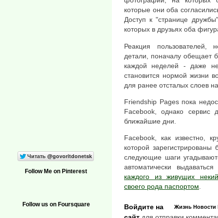
фотографии, на которых 
которые они оба согласилис
Доступ к "странице дружбы"
которых в друзьях оба фигур
Реакция пользователей,
детали, поначалу обещает б
каждой неделей - даже не
становится нормой жизни в
для ранее отсталых слоев н
Friendship Pages пока недо
Facebook, однако сервис 
ближайшие дни.
Facebook, как известно, к
которой зарегистрированы 
следующие шаги угадываютс
автоматически выдаватьс
Follow Me on Pinterest
каждого из живущих некий
своего рода паспортом
.
Follow us on Foursquare
Войдите на
Жизнь
Новости
сайт
для отправки коммента