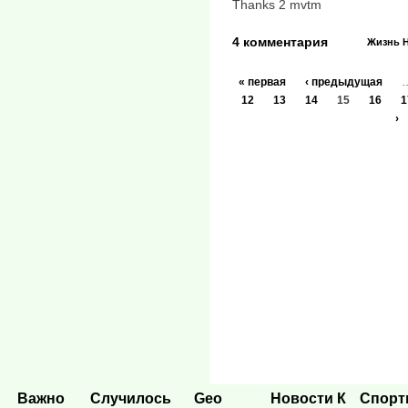
Thanks 2 mvtm
4 комментария
Жизнь
« первая
‹ предыдущая
12
13
14
15
16
1
›
Важно
Случилось
Geo
Новости К
Спор