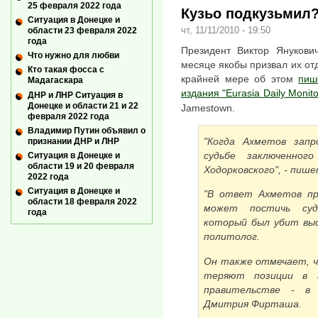
25 февраля 2022 года
Кузьо подкузьмил
Ситуация в Донецке и
чт, 11/11/2010 - 19:50
области 23 февраля 2022
года
Президент Виктор Янукови
Что нужно для любви
месяце якобы призвал их отд
Кто такая фосса с
крайней мере об этом
пиш
Мадагаскара
издания "Eurasia Daily Monito
ДНР и ЛНР Ситуация в
Донецке и области 21 и 22
Jamestown.
февраля 2022 года
Владимир Путин объявил о
"Когда Ахметов запр
признании ДНР и ЛНР
судьбе заключенного
Ситуация в Донецке и
области 19 и 20 февраля
Ходорковского", - пише
2022 года
Ситуация в Донецке и
"В ответ Ахметов пр
области 18 февраля 2022
может постичь суд
года
который был убит выс
политолог.
Он также отмечает, 
теряют позиции в 
правительстве - в 
Дмитрия Фирташа.