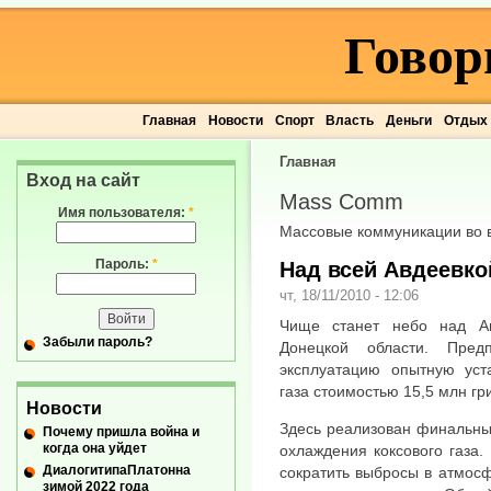
Говор
Главная
Новости
Спорт
Власть
Деньги
Отдых
Главная
Вход на сайт
Mass Comm
Имя пользователя:
*
Массовые коммуникации во 
Пароль:
*
Над всей Авдеевко
чт, 18/11/2010 - 12:06
Чище станет небо над Ав
Забыли пароль?
Донецкой области. Пред
эксплуатацию опытную уста
газа стоимостью 15,5 млн гр
Новости
Здесь реализован финальны
Почему пришла война и
когда она уйдет
охлаждения коксового газа.
ДиалогитипаПлатонна
сократить выбросы в атмос
зимой 2022 года