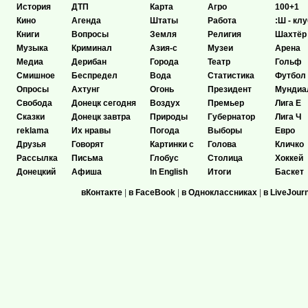
История
ДТП
Карта
Агро
100+1
Кино
Агенда
Штаты
Работа
:Ш - клу
Книги
Вопросы
Земля
Религия
Шахтёр
Музыка
Криминал
Азия-с
Музеи
Арена
Медиа
Дерибан
Города
Театр
Гольф
Смишное
Беспредел
Вода
Статистика
Футбол
Опросы
Ахтунг
Огонь
Президент
Мундиа
Свобода
Донецк сегодня
Воздух
Премьер
Лига Е
Сказки
Донецк завтра
Природы
Губернатор
Лига Ч
reklama
Их нравы
Погода
Выборы
Евро
Друзья
Говорят
Картинки с
Голова
Кличко
Рассылка
Письма
Глобус
Столица
Хоккей
Донецкий
Афиша
In English
Итоги
Баскет
вКонтакте
|
в FaceBook
|
в Одноклассниках
|
в LiveJour