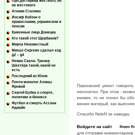
Про Дегтярева жесткого, но
не жестокого
Агония Сталино
Иосиф Кобзон о
православии, украинском и
пенсии
Каменные лица Донецка
Кто такой этот Щербаков?
Мирча Неизвестный
Михал Сергеич сделал ход
g2 – g4
Невио Скала: Тренер
Шахтёра такой, какой он
есть
Последний из Юзов
Почти монолог Алины
Павловский умеет говорить
Яровой
непонятно. При этом - можн
Сергей Бубка о спорте,
политике и бизнесе
книжек, то не понял бы обо
Футбол и смерть Ассана
менее матерый, как выясняет
Ндиайе
Спасибо NeleN за наводку.
Войдите на сайт
Видео
Вл
для отправки комментариев