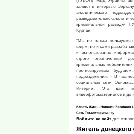
(ГУБОП) МВД Украины акти
заявил в интервью Зеркал
аналитического подразде
разведывательно-аналит
криминальной разведки Г
Курпан.
"Мы не только пользуемся
фирм, но и сами разрабатыв
и использование информа
строго ограниченный д
криминальных небожителях,
прогнозируемом будущем
подразделения. - В частно
социальные сети Одноклас
Интернет. Это дает м
видеофотоматериалов и до 
Власть
Жизнь
Новости
Facebook
L
Сеть
Тоталитаризм нау
Войдите на сайт
для отправ
Житель донецкого