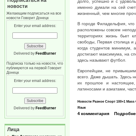
Подписаться на
долго, успешно и с удоволь
новости
именно думали на сей счет
жизненный, чем многие проч
Желающим подписаться на все
новости Говорит Донецк
В городе Филадельфия, что 
Enter your email address:
расположены совсем непода
территориях жизнь бьет к
свободы, Первая столица и 
когда студентов минимум, 
Delivered by
FeedBurner
достигают максимума, на сп
здесь называют футбол.
Подписка только на новости, что
публикуются на первой Говорит
Европейцам, не привыкшим 
Донецк
всего. Даже дышать. Здесь н
Enter your email address:
их прошлое и настоящее,
латиносами и азиатами, част
Новости
Разное
Спорт
100+1
Mass
Язык
Delivered by
FeedBurner
4 комментария
Подробне
Лица