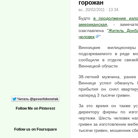
горожан
вс, 20/02/2011 - 13:34
Будто
в продолжение изл
американская
, - замечат
озаглавлена "
Житель Донб
человек
".
Винницкие милиционер
подозреваемого в ряде мо
сообщили в отделе связе
Винницкой области.
38-летний мужчина, ранее
Виннице успел обмануть 
прибытия он снял квартир
наперед 3 тысячи гривен.
За это время он также ус
Follow Me on Pinterest
директору фирмы по изго
чертежи. Шесть человек на
гривен за изготовление меб
Follow us on Foursquare
тысячи гривен, мошенник сб