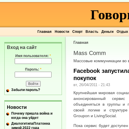
Говор
Главная
Новости
Спорт
Власть
Деньги
Отдых
Главная
Вход на сайт
Mass Comm
Имя пользователя:
*
Массовые коммуникации во 
Пароль:
*
Facebook запустил
покупок
вт, 26/04/2011 - 21:43
Забыли пароль?
Крупнейшая мировая социал
анонсированный сервис
объединяться в группы и п
Новости
своей логике и структур
Почему пришла война и
Groupon и LivingSocial.
когда она уйдет
ДиалогитипаПлатонна
Пока сервис будет доступен 
зимой 2022 года