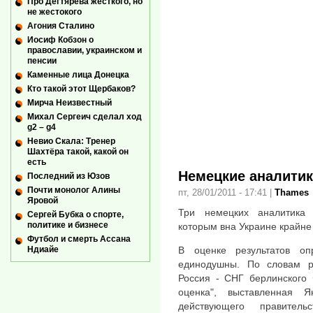
Про Дегтярева жесткого, но
не жестокого
Агония Сталино
Иосиф Кобзон о
православии, украинском и
пенсии
Каменные лица Донецка
Кто такой этот Щербаков?
Мирча Неизвестный
Михал Сергеич сделал ход
g2 – g4
Невио Скала: Тренер
Шахтёра такой, какой он
есть
Немецкие аналитик
Последний из Юзов
Почти монолог Алины
пт, 28/01/2011 - 17:41
|
Thames
Яровой
Три немецких аналитика 
Сергей Бубка о спорте,
политике и бизнесе
которым вна Украине крайне
Футбол и смерть Ассана
В оценке результатов о
Ндиайе
единодушны. По словам ру
Россия - СНГ берлинского 
оценка", выставленная Я
действующего правитель