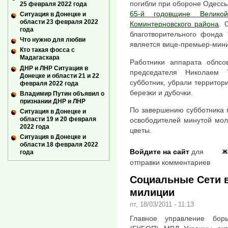
погибли при обороне Одесс
25 февраля 2022 года
65-й годовщине Велико
Ситуация в Донецке и
области 23 февраля 2022
Коминтерновского района
. 
года
благотворительного фонда 
Что нужно для любви
является вице-премьер-мини
Кто такая фосса с
Мадагаскара
Работники аппарата облсо
ДНР и ЛНР Ситуация в
председателя Николаем 
Донецке и области 21 и 22
субботник, убрали террито
февраля 2022 года
березки и дубочки.
Владимир Путин объявил о
признании ДНР и ЛНР
По завершению субботника 
Ситуация в Донецке и
области 19 и 20 февраля
освободителей минутой мол
2022 года
цветы.
Ситуация в Донецке и
области 18 февраля 2022
Войдите на сайт
для
Ж
года
отправки комментариев
Социальные Сети 
милиции
пт, 18/03/2011 - 11:13
Главное управление бор