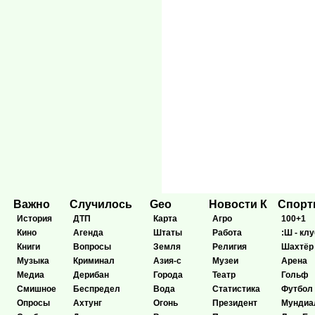
Важно
Случилось
Geo
Новости К
Спор
История
ДТП
Карта
Агро
100+1
Кино
Агенда
Штаты
Работа
:Ш - клу
Книги
Вопросы
Земля
Религия
Шахтёр
Музыка
Криминал
Азия-с
Музеи
Арена
Медиа
Дерибан
Города
Театр
Гольф
Смишное
Беспредел
Вода
Статистика
Футбол
Опросы
Ахтунг
Огонь
Президент
Мундиа