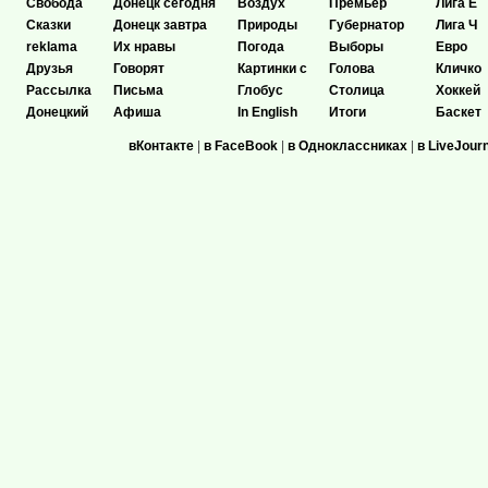
Свобода
Донецк сегодня
Воздух
Премьер
Лига Е
Сказки
Донецк завтра
Природы
Губернатор
Лига Ч
reklama
Их нравы
Погода
Выборы
Евро
Друзья
Говорят
Картинки с
Голова
Кличко
Рассылка
Письма
Глобус
Столица
Хоккей
Донецкий
Афиша
In English
Итоги
Баскет
вКонтакте
|
в FaceBook
|
в Одноклассниках
|
в LiveJour