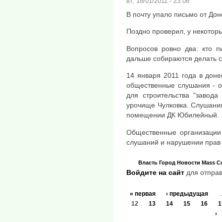
вт, 18/01/2011 - 23:08
В почту упало письмо от Дон
Поздно проверил, у некотор
Вопросов ровно два: кто п
дальше собираются делать 
14 января 2011 года в дон
общественные слушания - о
для строительства "завода
урочище Чулковка. Слушания
помещении ДК Юбилейный.
Общественные организации 
слушаний и нарушении прав 
Власть
Город
Новости
Mass 
Войдите на сайт
для отправ
« первая
‹ предыдущая
12
13
14
15
16
1
›