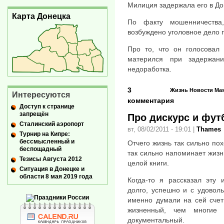
Милиция задержала его в Дон
Карта Донецка
По факту мошенничества
возбуждено уголовное дело п
Про то, что он голосовал 
матерился при задержан
недоработка.
3
Жизнь
Новости
Ma
Интересуются
комментария
Доступ к странице
запрещён
Про дискурс и фут
Сталинский аэропорт
вт, 08/02/2011 - 19:01
|
Thames
Турнир на Кипре:
бессмысленный и
Отчего жизнь так сильно по
беспощадный
так сильно напоминает жизн
Тезисы Августа 2012
целой книги.
Ситуация в Донецке и
области 8 мая 2019 года
Когда-то я рассказал эту 
долго, успешно и с удоволь
именно думали на сей счет
жизненный, чем многие
документальный.