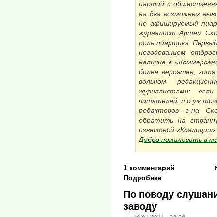
партий и общественн
на два возможных выво
не афишируемый пиар
журналист Артем Скор
роль пиарщика. Первый
негодованием отброс
наличие в «Коммерсан
более вероятен, хотя
вольном редакцио
журналистами: есл
читателей, то уж точн
редакторов г-на Ск
обратить на странну
известной «Коалиции»
Добро пожаловать в м
1 комментарий
Подробнее
По поводу слушан
заводу