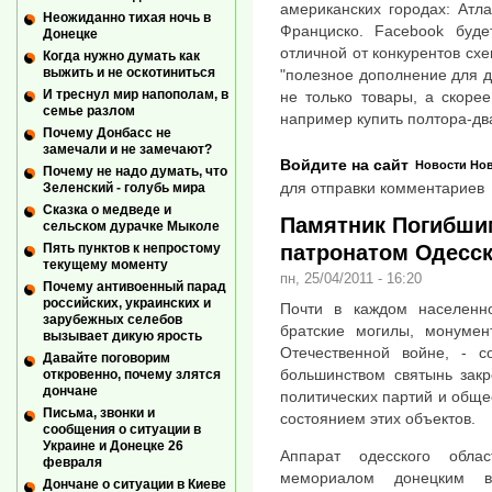
американских городах: Атл
Неожиданно тихая ночь в
Франциско. Facebook буде
Донецке
отличной от конкурентов схе
Когда нужно думать как
выжить и не оскотиниться
"полезное дополнение для др
И треснул мир напополам, в
не только товары, а скорее
семье разлом
например купить полтора-два
Почему Донбасс не
замечали и не замечают?
Войдите на сайт
Новости
Нов
Почему не надо думать, что
для отправки комментариев
Зеленский - голубь мира
Сказка о медведе и
Памятник Погибши
сельском дурачке Мыколе
патронатом Одесск
Пять пунктов к непростому
текущему моменту
пн, 25/04/2011 - 16:20
Почему антивоенный парад
российских, украинских и
Почти в каждом населенн
зарубежных селебов
братские могилы, монуме
вызывает дикую ярость
Отечественной войне, - 
Давайте поговорим
большинством святынь закр
откровенно, почему злятся
дончане
политических партий и обще
Письма, звонки и
состоянием этих объектов.
сообщения о ситуации в
Украине и Донецке 26
Аппарат одесского обла
февраля
мемориалом донецким во
Дончане о ситуации в Киеве