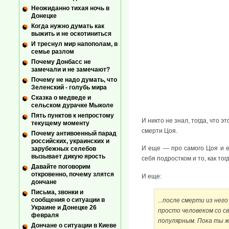
Неожиданно тихая ночь в
Донецке
Когда нужно думать как
выжить и не оскотиниться
И треснул мир напополам, в
семье разлом
Почему Донбасс не
замечали и не замечают?
Почему не надо думать, что
Зеленский - голубь мира
Сказка о медведе и
сельском дурачке Мыколе
Пять пунктов к непростому
И никто не знал, тогда, что
текущему моменту
смерти Цоя.
Почему антивоенный парад
российских, украинских и
И еще — про самого Цоя и ег
зарубежных селебов
вызывает дикую ярость
себя подростком и то, как тог
Давайте поговорим
откровенно, почему злятся
И еще:
дончане
Письма, звонки и
сообщения о ситуации в
...после смерти из нег
Украине и Донецке 26
просто человеком со с
февраля
популярным. Пока ты ж
Дончане о ситуации в Киеве