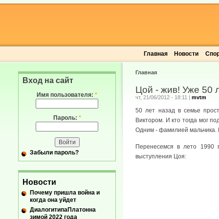
Главная
Новости
Спо
Главная
Вход на сайт
Цой - жив! Уже 50 
Имя пользователя:
*
чт, 21/06/2012 - 18:11
|
mvtm
50 лет назад в семье прос
Пароль:
*
Виктором. И кто тогда мог п
Одним - фамилией мальчика. И
Перенесемся в лето 1990 г
Забыли пароль?
выступления Цоя:
Новости
Почему пришла война и
когда она уйдет
ДиалогитипаПлатонна
зимой 2022 года