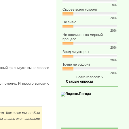
0%
Скорее всего ускорят
20%
Не знаю
20%
Не повлияют на мирный
процесс
20%
Вряд ли ускорят
20%
Точно не ускорят
денный фильм уже вышел после
20%
Всего голосов: 5
Старые опросы
то помолчу. И просто вспомню
м. Как и все мы, он был
обы стать окончательно