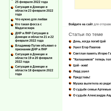
25 февраля 2022 года
Ситуация в Донецке и
области 23 февраля 2022
года
Что нужно для любви
Войдите на сайт
для отправк
Кто такая фосса с
Мадагаскара
ДНР и ЛНР Ситуация в
Статьи по теме
Донецке и области 21 и 22
февраля 2022 года
День, когда погиб Цой
Владимир Путин объявил о
Ушел Егор Павлов
признании ДНР и ЛНР
Светлая память Игорю Г
Ситуация в Донецке и
области 19 и 20 февраля
"Калашников" теперь тол
2022 года
Цой - жив!
Ситуация в Донецке и
области 18 февраля 2022
Лорд ушел
года
Представь!
Мушка вылетела из роди
О судьбе семьи Артемь
О судьбе Александра Авд