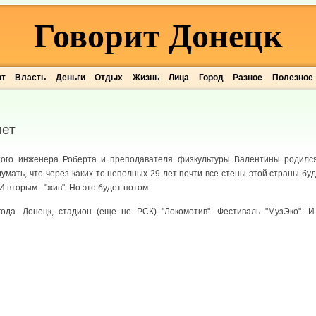
Говорит Донецк
рт
Власть
Деньги
Отдых
Жизнь
Лица
Город
Разное
Полезное
лет
того инженера Роберта и преподавателя физкультуры Валентины родился
одумать, что через каких-то неполных 29 лет почти все стены этой страны бу
 вторым - "жив". Но это будет потом.
ода. Донецк, стадион (еще не РСК) "Локомотив". Фестиваль "МузЭко". И