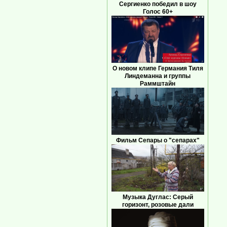
Сергиенко победил в шоу
Голос 60+
О новом клипе Германия Тиля
Линдеманна и группы
Раммштайн
Фильм Сепары о "сепарах"
Музыка Дуглас: Серый
горизонт, розовые дали