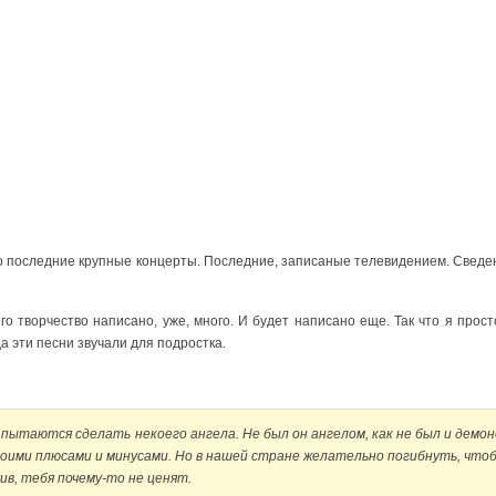
 это последние крупные концерты. Последние, записаные телевидением. Све
о творчество написано, уже, много. И будет написано еще. Так что я прос
да эти песни звучали для подростка.
о пытаются сделать некоего ангела. Не был он ангелом, как не был и демоно
воими плюсами и минусами. Но в нашей стране желательно погибнуть, чт
ив, тебя почему-то не ценят.