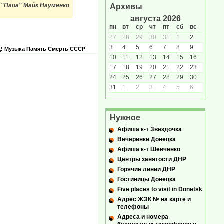
"Папа" Майк Науменко
Архивы
августа 2026
пн
вт
ср
чт
пт
сб
вс
27
28
29
30
31
1
2
3
4
5
6
7
8
9
!
Музыка
Память
Смерть
СССР
10
11
12
13
14
15
16
17
18
19
20
21
22
23
24
25
26
27
28
29
30
31
1
2
3
4
5
6
Нужное
Афиша к-т Звёздочка
Вечеринки Донецка
Афиша к-т Шевченко
Центры занятости ДНР
Горячие линии ДНР
Гостиницы Донецка
Five places to visit in Donetsk
Адрес ЖЭК № на карте и
телефоны
Адреса и номера