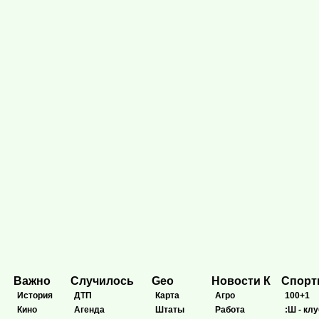
Важно
Случилось
Geo
Новости К
Спор
История
ДТП
Карта
Агро
100+1
Кино
Агенда
Штаты
Работа
:Ш - клу