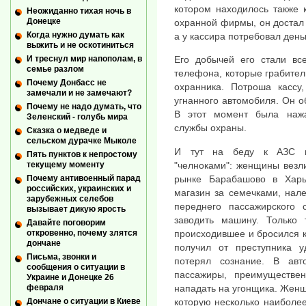
котором находилось также 
Неожиданно тихая ночь в
Донецке
охранной фирмы, он достал 
Когда нужно думать как
а у кассира потребовал день
выжить и не оскотиниться
И треснул мир напополам, в
Его добычей его стали вс
семье разлом
телефона, которые грабител
Почему Донбасс не
охранника. Потроша кассу
замечали и не замечают?
угнанного автомобиля. Он об
Почему не надо думать, что
В этот момент была нажа
Зеленский - голубь мира
службы охраны.
Сказка о медведе и
сельском дурачке Мыколе
И тут на беду к АЗС по
Пять пунктов к непростому
"челноками": женщины везл
текущему моменту
рынке Барабашово в Харь
Почему антивоенный парад
российских, украинских и
магазин за семечками, нале
зарубежных селебов
переднего пассажирского 
вызывает дикую ярость
заводить машину. Только 
Давайте поговорим
происходившее и бросился к 
откровенно, почему злятся
дончане
получил от преступника 
Письма, звонки и
потерял сознание. В авт
сообщения о ситуации в
пассажиры, преимуществен
Украине и Донецке 26
нападать на угонщика. Женщ
февраля
которую несколько наиболее
Дончане о ситуации в Киеве