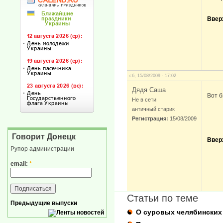
Ввер
сб, 15/08/2009 - 17:02
Дядя Саша
Вот б
Не в сети
античный старик
Регистрация:
15/08/2009
Говорит Донецк
Ввер
Рупор администрации
email:
*
Статьи по теме
Предыдущие выпуски
О суровых челябинских