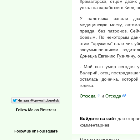
Краматорска, отцом двоих 
уехал на заработки в Киев, 
У налетчика изъяли два
медицинскую маску, автома
правда, без патронов. Сей
боевым. По некоторым данн
этим "оружием" налетчик уб
злоумышленником водител
Донецка Евгению Гузилину, 
- Мой сын умер сегодня у
Валерий, отец пострадавшего
осталась дочечка, которо
годика.
Отсюда
и
Отсюда
Follow Me on Pinterest
Войдите на сайт
для отправ
комментариев
Follow us on Foursquare