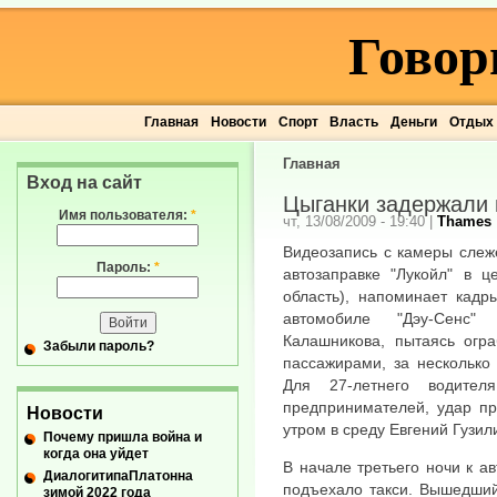
Говор
Главная
Новости
Спорт
Власть
Деньги
Отдых
Главная
Вход на сайт
Цыганки задержали 
Имя пользователя:
*
чт, 13/08/2009 - 19:40
|
Thames
Видеозапись с камеры слеже
Пароль:
*
автозаправке "Лукойл" в ц
область), напоминает кадр
автомобиле "Дэу-Сенс"
Калашникова, пытаясь огра
Забыли пароль?
пассажирами, за несколько
Для 27-летнего водител
предпринимателей, удар пр
Новости
утром в среду Евгений Гузил
Почему пришла война и
когда она уйдет
В начале третьего ночи к а
ДиалогитипаПлатонна
подъехало такси. Вышедший
зимой 2022 года