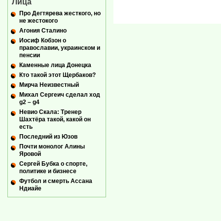
Лица
Про Дегтярева жесткого, но
не жестокого
Агония Сталино
Иосиф Кобзон о
православии, украинском и
пенсии
Каменные лица Донецка
Кто такой этот Щербаков?
Мирча Неизвестный
Михал Сергеич сделал ход
g2 – g4
Невио Скала: Тренер
Шахтёра такой, какой он
есть
Последний из Юзов
Почти монолог Алины
Яровой
Сергей Бубка о спорте,
политике и бизнесе
Футбол и смерть Ассана
Ндиайе