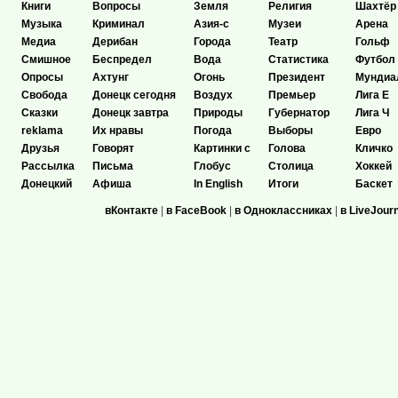
Книги
Вопросы
Земля
Религия
Шахтёр
Музыка
Криминал
Азия-с
Музеи
Арена
Медиа
Дерибан
Города
Театр
Гольф
Смишное
Беспредел
Вода
Статистика
Футбол
Опросы
Ахтунг
Огонь
Президент
Мундиа
Свобода
Донецк сегодня
Воздух
Премьер
Лига Е
Сказки
Донецк завтра
Природы
Губернатор
Лига Ч
reklama
Их нравы
Погода
Выборы
Евро
Друзья
Говорят
Картинки с
Голова
Кличко
Рассылка
Письма
Глобус
Столица
Хоккей
Донецкий
Афиша
In English
Итоги
Баскет
вКонтакте
|
в FaceBook
|
в Одноклассниках
|
в LiveJour