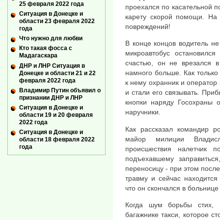
25 февраля 2022 года
проехался по касательной по
Ситуация в Донецке и
карету скорой помощи. На 
области 23 февраля 2022
повреждений!
года
Что нужно для любви
В конце концов водитель не
Кто такая фосса с
микроавтобус остановился
Мадагаскара
счастью, он не врезался в
ДНР и ЛНР Ситуация в
намного больше. Как только
Донецке и области 21 и 22
февраля 2022 года
к нему охранник и оператор 
Владимир Путин объявил о
и стали его связывать. При
признании ДНР и ЛНР
кнопки наряду Госохраны о
Ситуация в Донецке и
наручники.
области 19 и 20 февраля
2022 года
Как рассказал командир р
Ситуация в Донецке и
майор милиции Владис
области 18 февраля 2022
года
происшествия налетчик по
подъехавшему заправиться
переносицу - при этом посл
травму и сейчас находится
что он скончался в больнице
Когда шум борьбы стих, 
багажнике такси, которое с