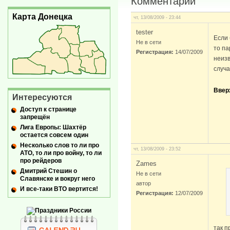
Комментарии
Карта Донецка
чт, 13/08/2009 - 23:44
tester
Если 
Не в сети
то па
Регистрация:
14/07/2009
неизв
случая
Ввер
Интересуются
Доступ к странице
запрещён
Лига Европы: Шахтёр
остается совсем один
Несколько слов то ли про
чт, 13/08/2009 - 23:52
АТО, то ли про войну, то ли
про рейдеров
Zames
Дмитрий Стешин о
Не в сети
Славянске и вокруг него
автор
И все-таки ВТО вертится!
Регистрация:
12/07/2009
так п