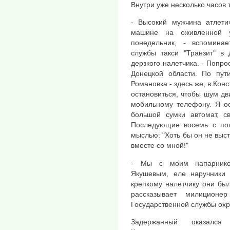
Внутри уже несколько часов 
- Высокий мужчина атлети
машине на оживленной 
понедельник, - вспомина
службы такси "Транзит" в 
дерзкого налетчика. - Попро
Донецкой области. По пут
Романовка - здесь же, в Кон
остановиться, чтобы шум дв
мобильному телефону. Я ос
большой сумки автомат, с
Последующие восемь с пол
мыслью: "Хоть бы он не выст
вместе со мной!"
- Мы с моим напарником
Якушевым, еле наручники 
крепкому налетчику они был
рассказывает милиционе
Государственной службы охр
Задержанный оказался