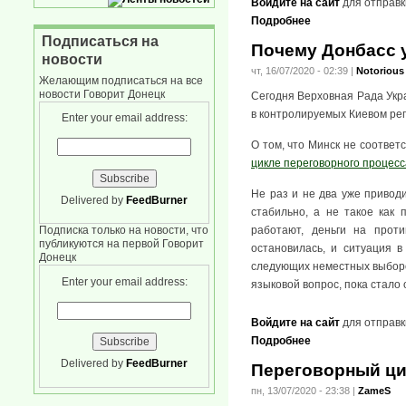
Войдите на сайт
для отправк
Подробнее
Подписаться на
Почему Донбасс у
новости
чт, 16/07/2020 - 02:39
|
Notorious
Желающим подписаться на все
новости Говорит Донецк
Сегодня Верховная Рада Укра
в контролируемых Киевом рег
Enter your email address:
О том, что Минск не соответ
цикле переговорного процесс
Не раз и не два уже привод
Delivered by
FeedBurner
стабильно, а не такое как 
Подписка только на новости, что
работают, деньги на проти
публикуются на первой Говорит
остановилась, и ситуация 
Донецк
следующих неместных выборов
Enter your email address:
языковой вопрос, пока стало 
Войдите на сайт
для отправк
Подробнее
Delivered by
FeedBurner
Переговорный ци
пн, 13/07/2020 - 23:38
|
ZameS