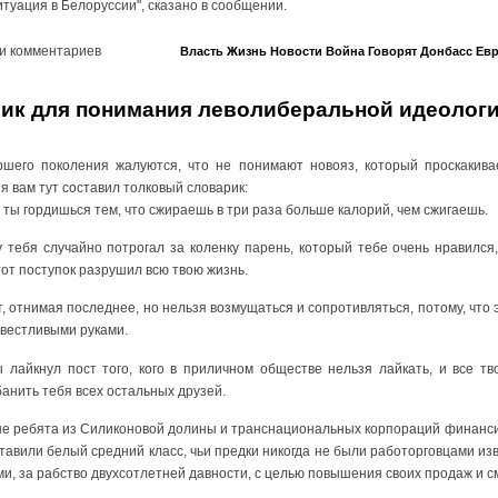
итуация в Белоруссии", сказано в сообщении.
и комментариев
Власть
Жизнь
Новости
Война
Говорят
Донбасс
Евр
ик для понимания леволиберальной идеолог
ршего поколения жалуются, что не понимают новояз, который проскакивае
я вам тут составил толковый словарик:
а ты гордишься тем, что сжираешь в три раза больше калорий, чем сжигаешь.
ду тебя случайно потрогал за коленку парень, который тебе очень нравился
тот поступок разрушил всю твою жизнь.
ят, отнимая последнее, но нельзя возмущаться и сопротивляться, потому, что э
овестливыми руками.
 ты лайкнул пост того, кого в приличном обществе нельзя лайкать, и все 
банить тебя всех остальных друзей.
елые ребята из Силиконовой долины и транснациональных корпораций финанс
ставили белый средний класс, чьи предки никогда не были работорговцами из
ми, за рабство двухсотлетней давности, с целью повышения своих продаж и с