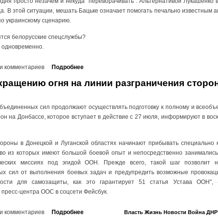
одня просто незачем и некуда "переворачивать". Альтернативой Лукашенко
а. В этой ситуации, мешать Бацьке означает помогать печально известным 
по украинскому сценарию.
тятся белорусские спецслужбы?
н одновременно.
и комментариев
Подробнее
кращению огня на линии разграничения сторо
Объединенных сил продолжают осуществлять подготовку к полному и всеоб
он на Донбассе, которое вступает в действие с 27 июля, информируют в вос
ороны в Донецкой и Луганской областях начинают прибывать специально 
во из которых имеют большой боевой опыт и непосредственно занималис
ческих миссиях под эгидой ООН. Прежде всего, такой шаг позволит н
х сил от выполнения боевых задач и предупредить возможные провокаци
ности для самозащиты, как это гарантирует 51 статья Устава ООН", 
 пресс-центра ООС в соцсети Фейсбук.
и комментариев
Подробнее
Власть
Жизнь
Новости
Война
ДНР