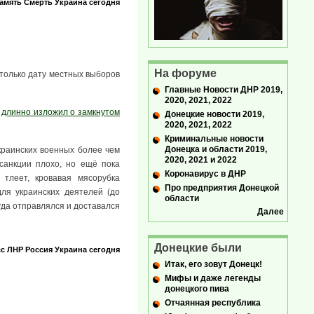
амять
Смерть
Украина сегодня
На форуме
 только дату местных выборов
Главные Новости ДНР 2019,
2020, 2021, 2022
о
длинно изложил о замкнутом
Донецкие новости 2019,
2020, 2021, 2022
Криминальные новости
Донецка и области 2019,
краинских военных более чем
2020, 2021 и 2022
 санкции плохо, но ещё пока
Коронавирус в ДНР
 тлеет, кровавая мясорубка
Про предприятия Донецкой
ля украинских деятелей (до
области
уда отправлялся и доставался
Далее
Донецкие были
сс
ЛНР
Россия
Украина сегодня
Итак, его зовут Донецк!
Мифы и даже легенды
донецкого пива
Отчаянная республика