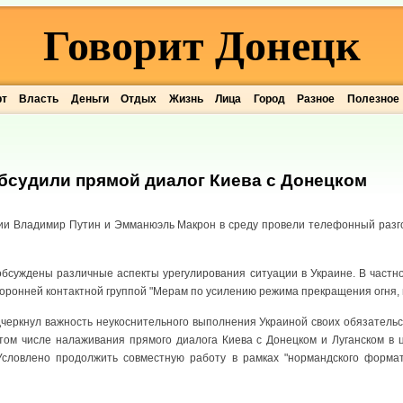
Говорит Донецк
рт
Власть
Деньги
Отдых
Жизнь
Лица
Город
Разное
Полезное
обсудили прямой диалог Киева с Донецком
ии Владимир Путин и Эмманюэль Макрон в среду провели телефонный разго
бсуждены различные аспекты урегулирования ситуации в Украине. В частно
оронней контактной группой "Мерам по усилению режима прекращения огня, 
дчеркнул важность неукоснительного выполнения Украиной своих обязательс
 том числе налаживания прямого диалога Киева с Донецком и Луганском в
Условлено продолжить совместную работу в рамках "нормандского формат