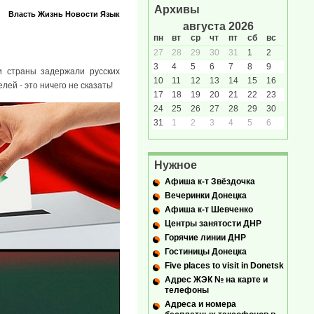
Архивы
Власть
Жизнь
Новости
Язык
августа 2026
пн
вт
ср
чт
пт
сб
вс
27
28
29
30
31
1
2
3
4
5
6
7
8
9
и страны задержали русских
10
11
12
13
14
15
16
ей - это ничего не сказать!
17
18
19
20
21
22
23
24
25
26
27
28
29
30
31
1
2
3
4
5
6
Нужное
Афиша к-т Звёздочка
Вечеринки Донецка
Афиша к-т Шевченко
Центры занятости ДНР
Горячие линии ДНР
Гостиницы Донецка
Five places to visit in Donetsk
Адрес ЖЭК № на карте и
телефоны
Адреса и номера