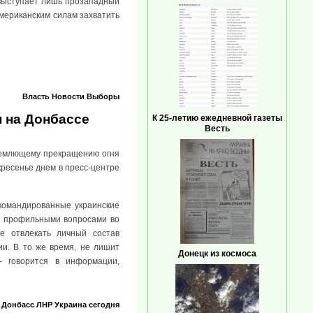
 выступает лишь прозападный
американским силам захватить
Власть
Новости
Выборы
н на Донбассе
К 25-летию ежедневной газеты
Весть
ъемлющему прекращению огня
кресенье днем в пресс-центре
командированные украинские
ь профильными вопросами во
е отвлекать личный состав
и. В то же время, не лишит
Донецк из космоса
- говорится в информации,
Донбасс
ЛНР
Украина сегодня