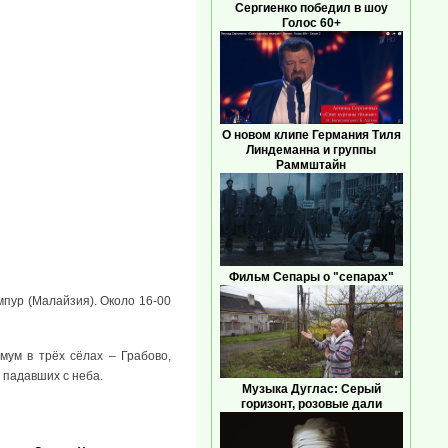
Сергиенко победил в шоу
Голос 60+
О новом клипе Германия Тиля
Линдеманна и группы
Раммштайн
Фильм Сепары о "сепарах"
мпур (Малайзия). Около 16-00
ум в трёх сёлах – Грабово,
 падавших с неба.
Музыка Дуглас: Серый
горизонт, розовые дали