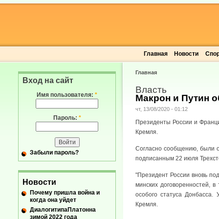
Главная
Новости
Спо
Главная
Вход на сайт
Власть
Имя пользователя:
*
Макрон и Путин 
чт, 13/08/2020 - 01:12
Пароль:
*
Президенты России и Франц
Кремля.
Согласно сообщению, были о
Забыли пароль?
подписанным 22 июля Трехст
"Президент России вновь по
Новости
минских договоренностей, в
Почему пришла война и
особого статуса Донбасса. 
когда она уйдет
Кремля.
ДиалогитипаПлатонна
зимой 2022 года