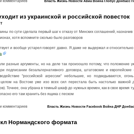
и комментариев
Власть
Жизнь
Новости
Авиа
Война
Глобус
Донбасс
П
ходит из украинской и российской повесток
 T
ины по сути сделала первый шаг к отказу от Минских соглашений, назначив
ионах, хотя вспомните сколько было разговоров
ствует и вообще устарел говорят давно. Я даже не выдержал и относительн
а
или разные аргументы, но на деле так произошло потому, что положение у
при подписании безальтернативного договора, штатовские и европейские
водействие "российской агрессии" небольшие, но подкидываются, огонь
в целом на Востоке уже изо всех сил перестала быть настолько важной д
). Точнее, она убрана в темный шкаф до нужных времен, как в свое время т
опасно его там хранить без ящика с песком
и комментариев
Власть
Жизнь
Новости
Facebook
Война
ДНР
Донба
кл Нормандского формата