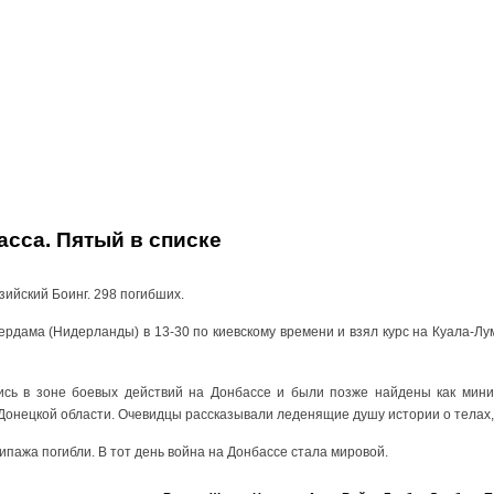
сса. Пятый в списке
зийский Боинг. 298 погибших.
рдама (Нидерланды) в 13-30 по киевскому времени и взял курс на Куала-Лу
ись в зоне боевых действий на Донбассе и были позже найдены как миним
онецкой области. Очевидцы рассказывали леденящие душу истории о телах,
ипажа погибли. В тот день война на Донбассе стала мировой.