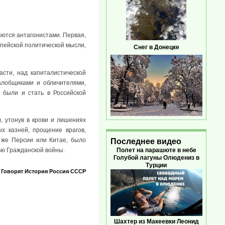
яются антагонистами. Первая,
опейской политической мысли,
Снег в Донецке
сти, над капиталистической
алобщиками и обличителями,
 были и стать в Российской
, утонув в крови и лишениях
х казней, прощение врагов,
 же Персии или Китае, было
Последнее видео
Полет на парашюте в небе
ью Гражданской войны.
Голубой лагуны Олюдениз в
Турции
Говорят
История
Россия
СССР
Шахтер из Макеевки Леонид