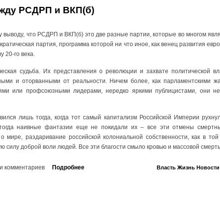
жду РСДРП и ВКП(б)
выводу, что РСДРП и ВКП(б) это две разные партии, которые во многом явл
кратическая партия, программа которой ни что иное, как венец развития евр
у 20-го века.
еская судьба. Их представления о революции и захвате политической вла
вными и оторванными от реальности. Ничем более, как парламентскими ж
ями или профсоюзными лидерами, нередко яркими публицистами, они не
ился лишь тогда, когда тот самый капитализм Российской Империи рухнул
огда наивные фантазии еще не покидали их – все эти отмены смертны
о мире, раздаривание российской колониальной собственности, как в той
ю силу доброй воли людей. Все эти благости смыло кровью и массовой смерт
и комментариев
Подробнее
Власть
Жизнь
Новости