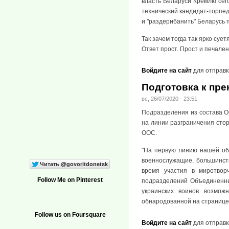
власть Беларуси Кремлю сег
технический кандидат-торпед
и "раздерибанить" Беларусь 
Так зачем тогда так ярко суе
Ответ прост. Прост и печале
Войдите на сайт
для отправк
Подготовка к пре
вс, 26/07/2020 - 23:51
Подразделения из состава 
на линии разграничения стор
ООС.
"На первую линию нашей об
военнослужащие, большинст
время участия в миротвор
Follow Me on Pinterest
подразделений Объединенны
украинских воинов возмож
обнародованной на странице
Follow us on Foursquare
Войдите на сайт
для отправк