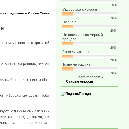
0%
Скорее всего ускорят
опа содрогнется
Россия
Связь
20%
Не знаю
ии
20%
Не повлияют на мирный
процесс
т в моих постах с критикой
20%
Вряд ли ускорят
20%
, а в 2020 ты решила, что он
Точно не ускорят
20%
Всего голосов: 5
то грабят те, кто надо грабят.
Старые опросы
твои либеральные друзья тебя
ируют бедных белых и черных
виниться перед цветными, чьи
мены неугодного президента.