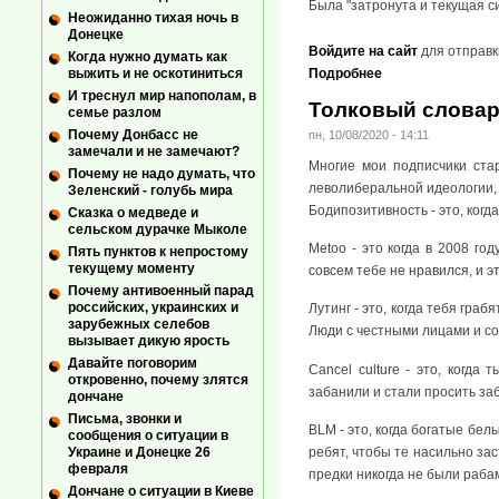
Была "затронута и текущая с
Неожиданно тихая ночь в
Донецке
Войдите на сайт
для отправк
Когда нужно думать как
выжить и не оскотиниться
Подробнее
И треснул мир напополам, в
Толковый словар
семье разлом
Почему Донбасс не
пн, 10/08/2020 - 14:11
замечали и не замечают?
Многие мои подписчики ста
Почему не надо думать, что
леволиберальной идеологии, 
Зеленский - голубь мира
Бодипозитивность - это, когд
Сказка о медведе и
сельском дурачке Мыколе
Metoo - это когда в 2008 го
Пять пунктов к непростому
текущему моменту
совсем тебе не нравился, и э
Почему антивоенный парад
российских, украинских и
Лутинг - это, когда тебя граб
зарубежных селебов
Люди с честными лицами и с
вызывает дикую ярость
Давайте поговорим
Cancel culture - это, когда
откровенно, почему злятся
забанили и стали просить за
дончане
Письма, звонки и
BLM - это, когда богатые б
сообщения о ситуации в
ребят, чтобы те насильно за
Украине и Донецке 26
февраля
предки никогда не были раба
Дончане о ситуации в Киеве