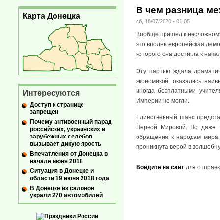
В чем разница ме
Карта Донецка
сб, 18/07/2020 - 01:05
Вообще пришел к несложному 
это вполне европейская демо
которого она достигла к начал
Эту партию ждала драматич
экономикой, оказались наи
иногда бесплатными учител
Интересуются
Империи не могли.
Доступ к странице
запрещён
Единственный шанс представ
Почему антивоенный парад
Первой Мировой. Но даже т
российских, украинских и
зарубежных селебов
обращения к народам мира 
вызывает дикую ярость
проникнута верой в волшебну
Впечатления от Донецка в
начале июня 2018
Войдите на сайт
для отправк
Ситуация в Донецке и
области 19 июня 2018 года
В Донецке из салонов
украли 270 автомобилей