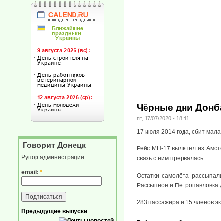
Чёрные дни Донба
пт, 17/07/2020 - 18:41
17 июля 2014 года, сбит мала
Говорит Донецк
Рейс MH-17 вылетел из Амсте
Рупор администрации
связь с ним прервалась.
email:
*
Остатки самолёта рассыпал
Рассыпное и Петропавловка Д
283 пассажира и 15 членов эк
Предыдущие выпуски