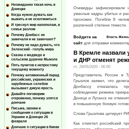
Неожиданно тихая ночь в
Очевидцы зафиксировали 
Донецке
ужасные кадры убитых и ра
Когда нужно думать как
прохожих. Погибли 8 чело
выжить и не оскотиниться
различной степени тяжести.
И треснул мир напополам, в
семье разлом
Почему Донбасс не
Войдите на
Власть
Жизнь
замечали и не замечают?
сайт
для отправки коммента
Почему не надо думать, что
Зеленский - голубь мира
В Кремле назвали 
Сказка о медведе и
и ДНР отменят ре
сельском дурачке Мыколе
Пять пунктов к непростому
пт, 29/05/2020 - 00:00
текущему моменту
Представитель России в Т
Почему антивоенный парад
российских, украинских и
Грызлов заявил, что делег
зарубежных селебов
Донбассу отказалась п
вызывает дикую ярость
соблюдению режима прекращ
Давайте поговорим
Донецк и Луганск не отменя
откровенно, почему злятся
дончане
в повышенную боевую готовн
Письма, звонки и
сообщения о ситуации в
Слова Грызлова цитирует РИ
Украине и Донецке 26
февраля
Как отметил российский пр
Дончане о ситуации в Киеве