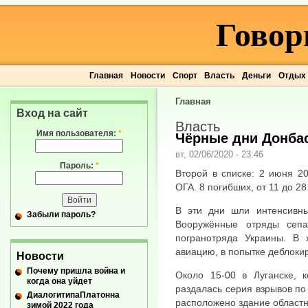
Говор
Главная
Новости
Спорт
Власть
Деньги
Отдых
Главная
Вход на сайт
Власть
Имя пользователя:
*
Чёрные дни Донба
вт, 02/06/2020 - 23:46
Пароль:
*
Второй в списке: 2 июня 2
ОГА. 8 погибших, от 11 до 2
В эти дни шли интенсивны
Забыли пароль?
Вооружённые отряды сепар
погранотряда Украины. В
авиацию, в попытке деблоки
Новости
Почему пришла война и
Около 15-00 в Луганске, 
когда она уйдет
раздалась серия взрывов по
ДиалогитипаПлатонна
расположено здание област
зимой 2022 года