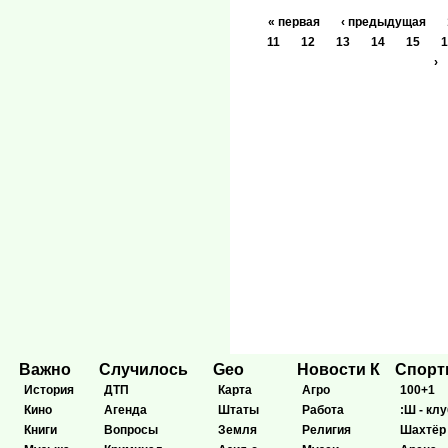
« первая
‹ предыдущая
11
12
13
14
15
1
›
Важно
Случилось
Geo
Новости К
Спор
История
ДТП
Карта
Агро
100+1
Кино
Агенда
Штаты
Работа
:Ш - клу
Книги
Вопросы
Земля
Религия
Шахтёр