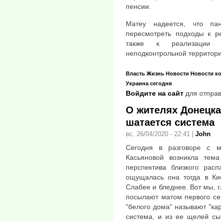
пенсии.
Матеу надеется, что па
пересмотреть подходы к ре
также к реализации 
неподконтрольной территори
Власть
Жизнь
Новости
Новости к
Украина сегодня
Войдите на сайт
для отправ
О жителях Донецка
шатается система
вс, 26/04/2020 - 22:41
|
John
Сегодня в разговоре с м
Касьяновой возникла тем
перспектива близкого рас
ощущалась она тогда в Ки
Слабее и бледнее. Вот мы, г
посылают матом первого се
"белого дома" называют "ка
система, и из ее щелей сы