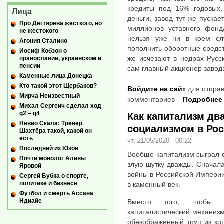
кредиты под 16% годовых,
Лица
деньги, завод тут же пускае
Про Дегтярева жесткого, но
миллионов уставного фонд
не жестокого
нельзя уже ни в коем слу
Агония Сталино
пополнить оборотные средств
Иосиф Кобзон о
же исчезают в недрах Русск
православии, украинском и
пенсии
сам главный акционер завода
Каменные лица Донецка
Кто такой этот Щербаков?
Войдите на сайт
для отправ
Мирча Неизвестный
комментариев
Подробнее
Михал Сергеич сделал ход
g2 – g4
Как капитализм дв
Невио Скала: Тренер
социализмом в Ро
Шахтёра такой, какой он
есть
чт, 21/05/2020 - 00:22
Последний из Юзов
Вообще капитализм сыграл 
Почти монолог Алины
злую шутку дважды. Сначала
Яровой
войны в Российской Империи,
Сергей Бубка о спорте,
политике и бизнесе
в каменный век.
Футбол и смерть Ассана
Ндиайе
Вместо того, чтобы л
капиталистический механизм
обезображенный труп из ко