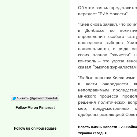
Об этом заявил представител
передает "РИА Новости".
"Киев снова заявил, что хоч
в Донбассе до политиче
определения особого стат
проведения выборов. Учит
националистов, и ряда оф
своих планах "зачистки" н
контроль – это угроза ген
сказал Грызлов журналистам
"Любые попытки Киева измен
в части очередности в
непоправимым последстви
минского процесса, продол
решения политических вопр
Follow Me on Pinterest
мер, предусмотренных м
одобрены резолюцией Совета
Власть
Жизнь
Новости
1 2 3
Война
Follow us on Foursquare
Украина сегодня