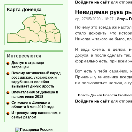
Войдите на сайт
для отправ
Карта Донецка
Невидимая рука р
ср, 27/05/2020 - 18:27
|
Игорь 
Почему это всегда аж настол
стало доходить, что истор
Никогда ж такого не было, п
И ведь схема, в целом, н
досуха, а после сделать так
Интересуются
формально есть, при всем ж
Доступ к странице
запрещён
Вот есть у тебя сарайчик,
Почему антивоенный парад
Причины у чиновника всегда 
российских, украинских и
зарубежных селебов
им пользоваться нельзя, а к
вызывает дикую ярость
Впечатления от Донецка в
Власть
Деньги
Новости
Faceboo
начале июня 2018
Войдите на сайт
для отправ
Ситуация в Донецке и
области 8 мая 2019 года
И треснул мир напополам, в
семье разлом