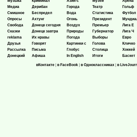
Музыка
Криминал
Азия-с
Музеи
Арена
Медиа
Дерибан
Города
Театр
Гольф
Смишное
Беспредел
Вода
Статистика
Футбол
Опросы
Ахтунг
Огонь
Президент
Мундиа
Свобода
Донецк сегодня
Воздух
Премьер
Лига Е
Сказки
Донецк завтра
Природы
Губернатор
Лига Ч
reklama
Их нравы
Погода
Выборы
Евро
Друзья
Говорят
Картинки с
Голова
Кличко
Рассылка
Письма
Глобус
Столица
Хоккей
Донецкий
Афиша
In English
Итоги
Баскет
вКонтакте
|
в FaceBook
|
в Одноклассниках
|
в LiveJour