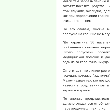
могли там забрать пенсию и 
захотят посетить родственни
этих случаях, очевидно, до
как при пересечении границ,
считает чиновник.
По его словам, многие ме
пропуска на границе не могу
"До карантина 36 населе
сообщения с внешним миром.
Около полусотни посел
медицинской помощи и даж
ведь из-за карантина никуда 
Он считает, что линию разг
граждан, которые "застряли
Матеу назвал тех, кто незад
навестить родственников 
вернуться домой.
По мнению представителя
должно отказаться от обязат
перемещенных тех лиц, 