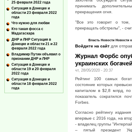
захотела обсуждать сит
25 февраля 2022 года
принимать дополнител
Ситуация в Донецке и
прекращения огня.
области 23 февраля 2022
года
"Все это говорит о том,
Что нужно для любви
прекращать обстрелы", - счи
Кто такая фосса с
Мадагаскара
ДНР и ЛНР Ситуация в
Власть
Новости
Новости 
Донецке и области 21 и 22
Войдите на сайт
для отправ
февраля 2022 года
Владимир Путин объявил о
Журнал Форбс опу
признании ДНР и ЛНР
украинских богачей
Ситуация в Донецке и
области 19 и 20 февраля
чт, 28/05/2020 - 20:37
2022 года
Рейтинг 100 самых богат
Ситуация в Донецке и
области 18 февраля 2022
состояние которых превыси
года
капиталом в $2,8 млрд, по
показатель сократился по
Forbes.
Согласно рейтингу издания
впервые с 2016 года, на вто
- владелец группы "Интерпай
– пятый президент Укр