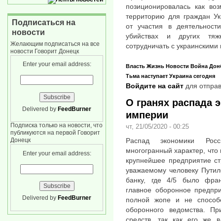
позиционировалась как воз
территорию для граждан Ук
Подписаться на
от участия в деятельност
новости
убийствах и других тяж
Желающим подписаться на все
сотрудничать с украинскими
новости Говорит Донецк
Enter your email address:
Власть
Жизнь
Новости
Война
Дон
Тьма наступает
Украина сегодня
Войдите на сайт
для отправ
О гранях распада 
Delivered by
FeedBurner
империи
Подписка только на новости, что
чт, 21/05/2020 - 00:25
публикуются на первой Говорит
Распад экономики Рос
Донецк
многогранный характер, что 
Enter your email address:
крупнейшее предприятие ст
уважаемому человеку Путил
банку, где 4/5 было фран
главное оборонное предпри
Delivered by
FeedBurner
полной жопе и не способ
оборонного ведомства. Пр
средств, так как его же 