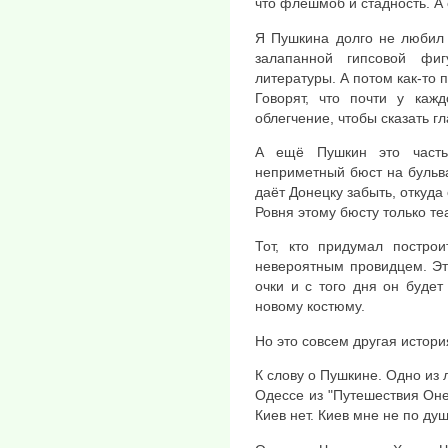
что флешмоб и стадность. А 
Я Пушкина долго не любил
залапанной гипсовой фи
литературы. А потом как-то
Говорят, что почти у кажд
облегчение, чтобы сказать гл
А ещё Пушкин это часть
неприметный бюст на бульва
даёт Донецку забыть, откуда 
Ровня этому бюсту только те
Тот, кто придумал постро
невероятным провидцем. Эт
очки и с того дня он будет
новому костюму.
Но это совсем другая истори
К слову о Пушкине. Одно из 
Одессе из "Путешествия Онег
Киев нет. Киев мне не по душ