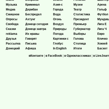
Музыка
Криминал
Азия-с
Музеи
Арена
Медиа
Дерибан
Города
Театр
Гольф
Смишное
Беспредел
Вода
Статистика
Футбол
Опросы
Ахтунг
Огонь
Президент
Мундиа
Свобода
Донецк сегодня
Воздух
Премьер
Лига Е
Сказки
Донецк завтра
Природы
Губернатор
Лига Ч
reklama
Их нравы
Погода
Выборы
Евро
Друзья
Говорят
Картинки с
Голова
Кличко
Рассылка
Письма
Глобус
Столица
Хоккей
Донецкий
Афиша
In English
Итоги
Баскет
вКонтакте
|
в FaceBook
|
в Одноклассниках
|
в LiveJour