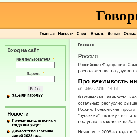
Говор
Главная
Новости
Спорт
Власть
Деньги
Отдых
Главная
Вход на сайт
Россия
Имя пользователя:
*
Российская Федерация. Само
расположенное на двух кон
Пароль:
*
Про вежливость и
сб, 09/06/2018 - 14:18
Забыли пароль?
Фактическая данность: ин
остальных республик бывше
Россия. Гонконгские прости
Новости
"русскими", потому что в эт
Почему пришла война и
поступают их коллеги из Лат
когда она уйдет
ДиалогитипаПлатонна
Начиная с 2008-го года и 
зимой 2022 года