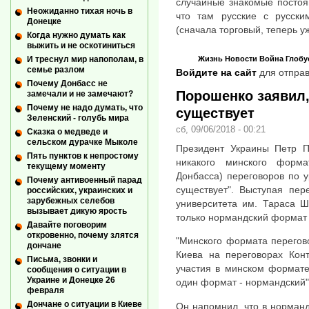
случайные знакомые постоя
Неожиданно тихая ночь в
что там русские с русски
Донецке
(сначала торговый, теперь 
Когда нужно думать как
выжить и не оскотиниться
Жизнь
Новости
Война
Глобу
И треснул мир напополам, в
семье разлом
Войдите на сайт
для отправ
Почему Донбасс не
Порошенко заявил,
замечали и не замечают?
Почему не надо думать, что
существует
Зеленский - голубь мира
сб, 09/06/2018 - 00:21
Сказка о медведе и
сельском дурачке Мыколе
Президент Украины Петр П
Пять пунктов к непростому
никакого минского форм
текущему моменту
Донбасса) переговоров по 
Почему антивоенный парад
существует". Выступая пер
российских, украинских и
зарубежных селебов
университета им. Тараса Ш
вызывает дикую ярость
только нормандский формат 
Давайте поговорим
откровенно, почему злятся
"Минского формата перегов
дончане
Киева на переговорах Конт
Письма, звонки и
участия в минском формате
сообщения о ситуации в
Украине и Донецке 26
один формат - нормандский",
февраля
Дончане о ситуации в Киеве
Он напомнил, что в норман