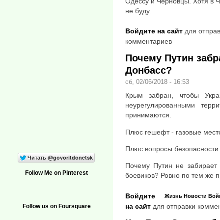
Одессу и Черновцы. Хотя в Ч
не буду.
Войдите на сайт
для отправ
комментариев
Почему Путин забр
Донбасс?
сб, 02/06/2018 - 16:53
Крым забран, чтобы Укр
неурегулированными тер
принимаются.
Плюс гешефт - газовые мест
Плюс вопросы безопасности 
Почему Путин не забирает 
Follow Me on Pinterest
боевиков? Ровно по тем же 
Войдите
Жизнь
Новости
Вой
на сайт
для отправки комме
Follow us on Foursquare