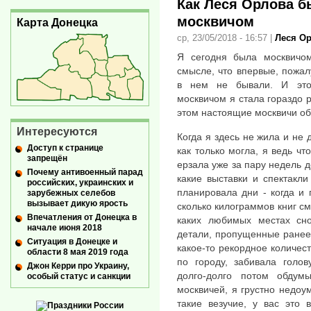
Как Леся Орлова 
москвичом
Карта Донецка
ср, 23/05/2018 - 16:57
|
Леся О
Я сегодня была москвичо
смысле, что впервые, пожал
в нем не бывали. И это
москвичом я стала гораздо 
этом настоящие москвичи об
Интересуются
Когда я здесь не жила и не 
Доступ к странице
как только могла, я ведь чт
запрещён
ерзала уже за пару недель д
Почему антивоенный парад
какие выставки и спектакл
российских, украинских и
планировала дни - когда и г
зарубежных селебов
вызывает дикую ярость
сколько килограммов книг см
Впечатления от Донецка в
каких любимых местах сн
начале июня 2018
детали, пропущенные ранее.
Ситуация в Донецке и
какое-то рекордное количе
области 8 мая 2019 года
по городу, забивала голов
Джон Керри про Украину,
долго-долго потом обдум
особый статус и санкции
москвичей, я грустно недоум
такие везучие, у вас это 