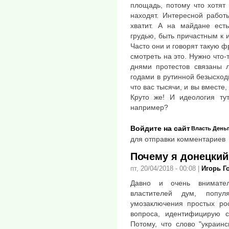
площадь, потому что хотят 
находят. Интересной работ
хватит. А на майдане есть
грудью, быть причастным к и
Часто они и говорят такую ф
смотреть на это. Нужно что-
днями протестов связаны 
годами в рутинной безысход
что вас тысячи, и вы вместе, 
Круто же! И идеология тут
например?
Войдите на сайт
Власть
День
для отправки комментариев
Почему я донецкий
пт, 20/04/2018 - 00:08
|
Игорь Г
Давно и очень внимател
властителей дум, попу
умозаключения простых рос
вопроса, идентифицирую с
Потому, что слово "украин