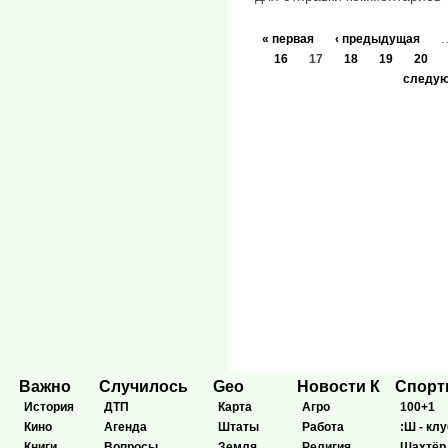
« первая
‹ предыдущая
16
17
18
19
20
следую
Важно
Случилось
Geo
Новости К
Спор
История
ДТП
Карта
Агро
100+1
Кино
Агенда
Штаты
Работа
:Ш - клу
Книги
Вопросы
Земля
Религия
Шахтёр