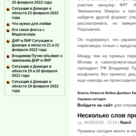
25 февраля 2022 года
участие канцлер ФРГ А
Ситуация в Донецке и
Эмманюэль Макрон и пре
области 23 февраля 2022
найдете другой формат (пер
года
рассматривать, но завер
Что нужно для любви
Порошенко.
Кто такая фосса с
Мадагаскара
Он подчеркнул, что украин
ДНР и ЛНР Ситуация в
Донецке и области 21 и 22
переговоры только с предст
февраля 2022 года
Между тем на прямых пере
Владимир Путин объявил о
признании ДНР и ЛНР
Москва и самопровозглаш
Ситуация в Донецке и
президент РФ Владимир Пу
области 19 и 20 февраля
конфликта без прямого диа
2022 года
еще никогда не происходило
Ситуация в Донецке и
области 18 февраля 2022
года
Власть
Новости
Война
Донбасс
Ев
Украина сегодня
Войдите на сайт
для отправ
Несколько слов пр
ср, 06/06/2018 - 23:24
|
Ramil
Пушкина сегодня много в лен