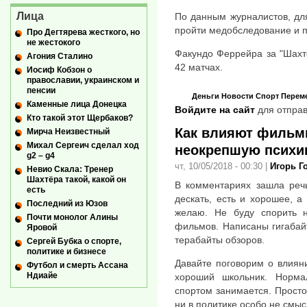
Лица
По данным журналистов, дл
пройти медобследование и п
Про Дегтярева жесткого, но
не жестокого
Факундо Феррейра за "Шахт
Агония Сталино
42 матчах.
Иосиф Кобзон о
православии, украинском и
пенсии
Деньги
Новости
Спорт
Перем
Каменные лица Донецка
Войдите на сайт
для отправ
Кто такой этот Щербаков?
Как влияют фильм
Мирча Неизвестный
Михал Сергеич сделал ход
неокрепшую психи
g2 – g4
чт, 10/05/2018 - 00:30
|
Игорь Г
Невио Скала: Тренер
Шахтёра такой, какой он
В комментариях зашла реч
есть
дескать, есть и хорошее, 
Последний из Юзов
желаю. Не буду спорить н
Почти монолог Алины
фильмов. Написаны гигабай
Яровой
терабайты обзоров.
Сергей Бубка о спорте,
политике и бизнесе
Давайте поговорим о влияни
Футбол и смерть Ассана
Ндиайе
хороший школьник. Норма
спортом занимается. Просто
ни в политике особо не смыс