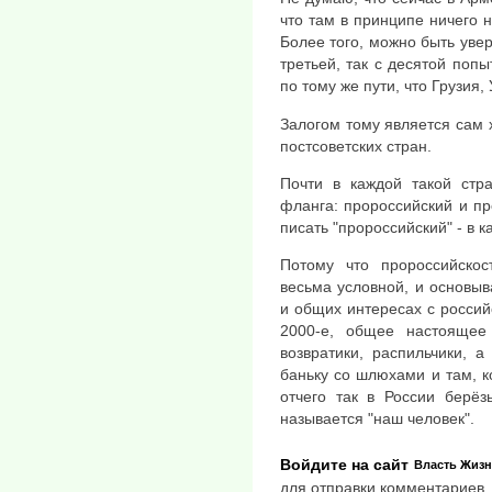
что там в принципе ничего 
Более того, можно быть увер
третьей, так с десятой попы
по тому же пути, что Грузия, 
Залогом тому является сам 
постсоветских стран.
Почти в каждой такой стр
фланга: пророссийский и п
писать "пророссийский" - в к
Потому что пророссийскос
весьма условной, и основыв
и общих интересах с росси
2000-е, общее настоящее -
возвратики, распильчики, а
баньку со шлюхами и там, к
отчего так в России берёз
называется "наш человек".
Войдите на сайт
Власть
Жизн
для отправки комментариев