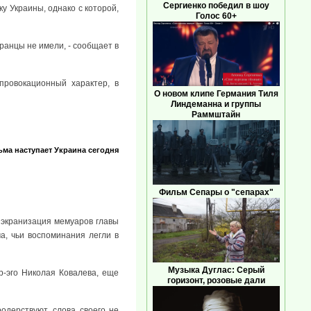
Сергиенко победил в шоу
у Украины, однако с которой,
Голос 60+
ранцы не имели, - сообщает в
провокационный характер, в
О новом клипе Германия Тиля
Линдеманна и группы
Раммштайн
ьма наступает
Украина сегодня
Фильм Сепары о "сепарах"
о экранизация мемуаров главы
а, чьи воспоминания легли в
Музыка Дуглас: Серый
-эго Николая Ковалева, еще
горизонт, розовые дали
одерствуют, слова своего не