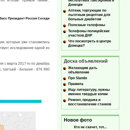
по итогам "прямой линии",
бесплатных таксофонов в
Донецке
Аптеки, торгующие по
льготным рецептам для
басс
Президент
Россия
Соседи
больных диабетом
Полезные телефоны
Телефоны полицейских
участков ДНР
Что посмотреть в центре
ии, которые уже становились
Донецка?
ствует исследование одной из
Доска объявлений
я с марта 2017-го по декабрь
Желающим дать
 третьей - Бельгия - 876 990
объявление
Про Slando
Правила
Ищу литературу, нужны
именно твердые копии
Ремонт, продажа и
восстановление станков
Новое фото
Кто не скачет, тот...