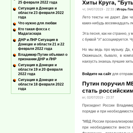
Хиты Круга, "Бу
25 февраля 2022 года
Ситуация в Донецке и
чт, 04/07/2019 - 22:33
|
Игорь Го
области 23 февраля 2022
Лето тексты не дарит. Две ч
года
каких-нибудь восемнадцать ле
Что нужно для любви
Кто такая фосса с
Эта песня, как ни странно, у 
Мадагаскара
с буквой "л" ассоциируется. Ч
ДНР и ЛНР Ситуация в
Донецке и области 21 и 22
февраля 2022 года
Но мы ведь про музыку. Да, 
Владимир Путин объявил о
Окажешься, бывало, в комп
признании ДНР и ЛНР
наизусть знаешь лучшие хиты
Ситуация в Донецке и
области 19 и 20 февраля
Войдите на сайт
для отправк
2022 года
Ситуация в Донецке и
Путин поручил М
области 18 февраля 2022
года
стать российски
вт, 02/07/2019 - 23:37
Президент России Владимир
порядке и при необходимост
"МВД России проанализирова
при необходимости внести 