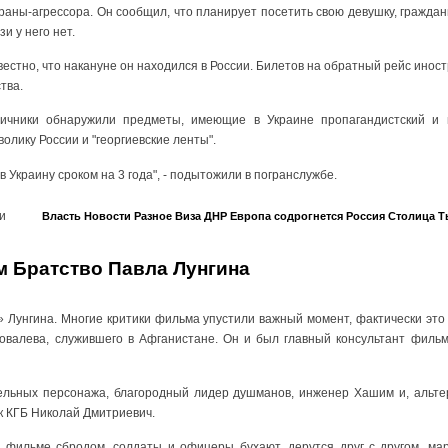
аны-агрессора. Он сообщил, что планирует посетить свою девушку, гражданк
и у него нет.
вестно, что накануне он находился в России. Билетов на обратный рейс иност
тва.
ичники обнаружили предметы, имеющие в Украине пропагандистский и 
олику России и "георгиевские ленты".
 Украину сроком на 3 года", - подытожили в погранслужбе.
и
Власть
Новости
Разное
Виза
ДНР
Европа содрогнется
Россия
Столица
Т
 Братство Павла Лунгина
» Лунгина. Многие критики фильма упустили важный момент, фактически эт
овалева, служившего в Афганистане. Он и был главный консультант фильм
ельных персонажа, благородный лидер душманов, инженер Хашим и, альтер
к КГБ Николай Дмитриевич.
 фильме сбродом, солдаты и офицеры бухают, дерутся друг с другом, мар