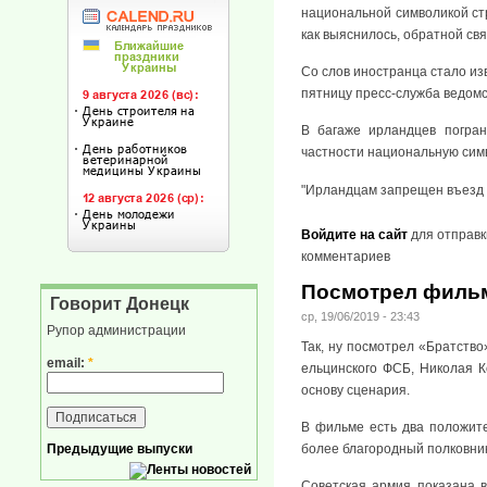
национальной символикой стр
как выяснилось, обратной связ
Со слов иностранца стало из
пятницу пресс-служба ведомс
В багаже ирландцев погран
частности национальную симв
"Ирландцам запрещен въезд в
Войдите на сайт
для отправк
комментариев
Посмотрел фильм
Говорит Донецк
ср, 19/06/2019 - 23:43
Рупор администрации
Так, ну посмотрел «Братство
email:
*
ельцинского ФСБ, Николая К
основу сценария.
В фильме есть два положит
Предыдущие выпуски
более благородный полковни
Советская армия показана в