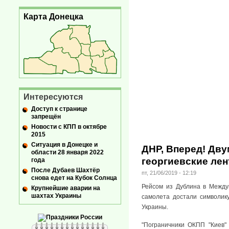
Карта Донецка
Интересуются
Доступ к странице
запрещён
Новости с КПП в октябре
2015
Ситуация в Донецке и
ДНР, Вперед! Дву
области 28 января 2022
георгиевские ле
года
После Дубаев Шахтёр
пт, 21/06/2019 - 12:19
снова едет на Кубок Солнца
Рейсом из Дублина в Между
Крупнейшие аварии на
шахтах Украины
самолета достали символику
Украины.
"Пограничники ОКПП "Киев"