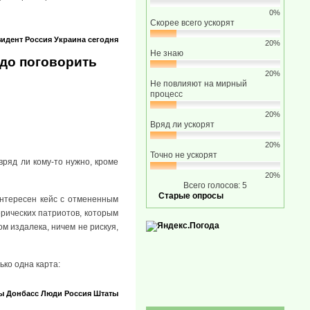
0%
Скорее всего ускорят
зидент
Россия
Украина сегодня
20%
Не знаю
до поговорить
20%
Не повлияют на мирный
процесс
20%
Вряд ли ускорят
20%
Точно не ускорят
вряд ли кому-то нужно, кроме
20%
Всего голосов: 5
Старые опросы
интересен кейс с отмененным
ерических патриотов, которым
ом издалека, ничем не рискуя,
ько одна карта:
ы
Донбасс
Люди
Россия
Штаты