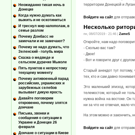
территории Донецкой и Луган
Неожиданно тихая ночь в
Донецке
Когда нужно думать как
Войдите на сайт
для отправк
выжить и не оскотиниться
И треснул мир напополам, в
Несколько ритор
семье разлом
пн, 08/07/2019 - 21:46
|
ZameS
Почему Донбасс не
замечали и не замечают?
Откройте, нам надо поговорит
Почему не надо думать, что
- Сколько вас там?
Зеленский - голубь мира
- Двое!
Сказка о медведе и
- Вот и говорите друг с другом
сельском дурачке Мыколе
Пять пунктов к непростому
Старый анекдот тут потому, 
текущему моменту
тех, кто и сам давно понимает
Почему антивоенный парад
российских, украинских и
Это маленький эпизод, кото
зарубежных селебов
вызывает дикую ярость
телемостом, который не толь
Давайте поговорим
нужна война на востоке. Он т
откровенно, почему злятся
ни за что не отвечая, мало ч
дончане
Письма, звонки и
На этом можно и закончить, н
сообщения о ситуации в
Украине и Донецке 26
февраля
Войдите на сайт
для отправк
Дончане о ситуации в Киеве