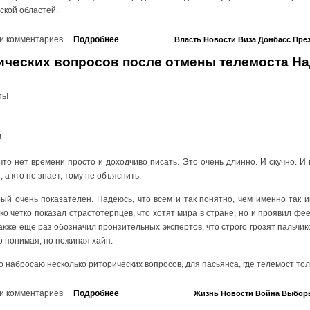
ской областей.
и комментариев
Подробнее
Власть
Новости
Виза
Донбасс
Пре
ических вопросов после отмены телемоста На
ь!
!
что нет времени просто и доходчиво писать. Это очень длинно. И скучно. И 
, а кто не знает, тому не объяснить.
рый очень показателен. Надеюсь, что всем и так понятно, чем именно так 
ко четко показал страстотерпцев, что хотят мира в стране, но и проявил фе
акже еще раз обозначил пронзительных экспертов, что строго грозят пальчик
то понимая, но пожиная хайп.
о набросаю несколько риторических вопросов, для пасьянса, где телемост тол
и комментариев
Подробнее
Жизнь
Новости
Война
Выбор