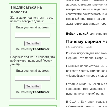
держат, кошмарят мирное на
Подписаться на
контрасте с ними и выделяю
новости
советскими захватчиками и 
Желающим подписаться на все
красивый прилетает из Лон
новости Говорит Донецк
афганскими душманами перег
Enter your email address:
Войдите на сайт
для отправк
Почему сериал Ч
ср, 19/06/2019 - 23:38
Delivered by
FeedBurner
Из всех искусств для нас ва
Подписка только на новости, что
Сериал – это модно! Остро! С
публикуются на первой Говорит
Донецк
Обычный полнометражный ки
Enter your email address:
рождает десятки миллионов 
«Чернобыль» интерес к ядер
Странно было бы, если б за
западные? Вот украинские 
Delivered by
FeedBurner
исполнителя главной роли.
В США и Британии телевизи
«Карточный домик», где же