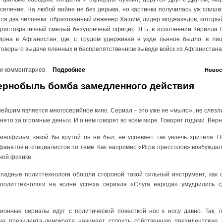
селение. На любой войне не без дерьма, но картинка получилась уж слишко
тся два человека: образованный инженер Хашим, лидер моджахедов, который
аристократичный смелый безупречный офицер КГБ, в исполнении Кирилла П
дона в Афганистан, где, с трудом удерживая в узде пьяное быдло, в лиц
оворы о выдаче пленных и беспрепятственном выводе войск из Афганистана
и комментариев
Подробнее
Новос
ернобыль бомба замедленного действия
жнейшим является многосерийное кино. Сериал – это уже не «мыло», не слез
нято за огромные деньги. И о нем говорят во всем мире. Говорят годами. Вер
нофильм, какой бы крутой он ни был, не успевает так увлечь зрителя. П
фанатов и специалистов по теме. Как например «Игра престолов» возбуждал
ной физике.
падные политтехнологи обошли стороной такой сильный инструмент, как 
политтехнологи на волне успеха сериала «Слуга народа» умудрились 
онные сериалы идут с политической повесткой нос к носу давно. Так, 
на президента-демократа начинает строить собственную президентскую