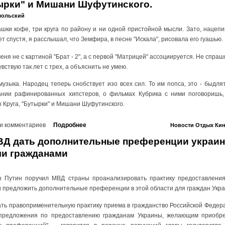
тырки" и Мишани Шуфутинского.
мольский
ашки кофе, три круга по району и ни одной пристойной мысли. Зато, нацеп
т спустя, я расслышал, что Земфира, в песне "Искала", рисовала его гуашью. Г
меня не с картиной "Брат - 2", а с первой "Матрицей" ассоциируется. Не спра
увствую так лет с трех, а объяснить не умею.
музыка. Народец теперь снобствует изо всех сил. То им попса, это - быдлят
ании рафинированных хипстеров, о фильмах Кубрика с ними поговоришь,
 Круга, "Бутырки" и Мишани Шуфутинского.
и комментариев
Подробнее
Новости
Отдых
Ки
ВД дать дополнительные преференции украи
ми гражданами
 Путин поручил МВД страны проанализировать практику предоставлени
и предложить дополнительные преференции в этой области для граждан Укр
ть правоприменительную практику приема в гражданство Российской Федер
предложения по предоставлению гражданам Украины, желающим приобре