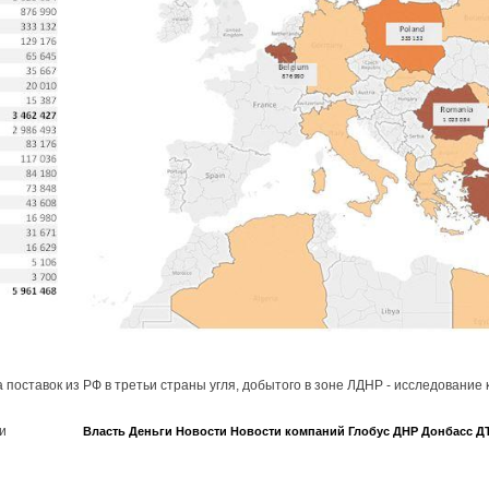
арта поставок из РФ в третьи страны угля, добытого в зоне ЛДНР - исследовани
и
Власть
Деньги
Новости
Новости компаний
Глобус
ДНР
Донбасс
Д