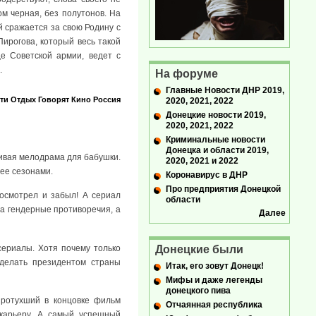
м черная, без полутонов. На
 сражается за свою Родину с
ирогова, который весь такой
е Советской армии, ведет с
.
На форуме
Главные Новости ДНР 2019,
ти
Отдых
Говорят
Кино
Россия
2020, 2021, 2022
Донецкие новости 2019,
2020, 2021, 2022
Криминальные новости
Донецка и области 2019,
ливая мелодрама для бабушки.
2020, 2021 и 2022
нее сезонами.
Коронавирус в ДНР
Про предприятия Донецкой
осмотрел и забыл! А сериал
области
а гендерные противоречия, а
Далее
сериалы. Хотя почему только
Донецкие были
сделать президентом страны
Итак, его зовут Донецк!
Мифы и даже легенды
донецкого пива
протухший в концовке фильм
Отчаянная республика
 карьеру. А самый успешный