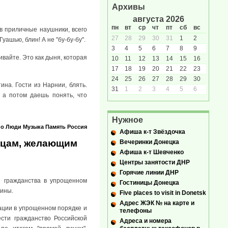
Архивы
августа 2026
пн
вт
ср
чт
пт
сб
вс
ив приличные наушники, всего
27
28
29
30
31
1
2
уашью, блин! А не "бу-бу-бу".
3
4
5
6
7
8
9
шивайте. Это как дыня, которая
10
11
12
13
14
15
16
17
18
19
20
21
22
23
24
25
26
27
28
29
30
ина. Гости из Нарнии, блять.
31
1
2
3
4
5
6
 а потом даешь понять, что
Нужное
но
Люди
Музыка
Память
Россия
Афиша к-т Звёздочка
нцам, желающим
Вечеринки Донецка
Афиша к-т Шевченко
Центры занятости ДНР
Горячие линии ДНР
я гражданства в упрощенном
Гостиницы Донецка
аины.
Five places to visit in Donetsk
Адрес ЖЭК № на карте и
ации в упрощенном порядке и
телефоны
сти гражданство Российской
Адреса и номера