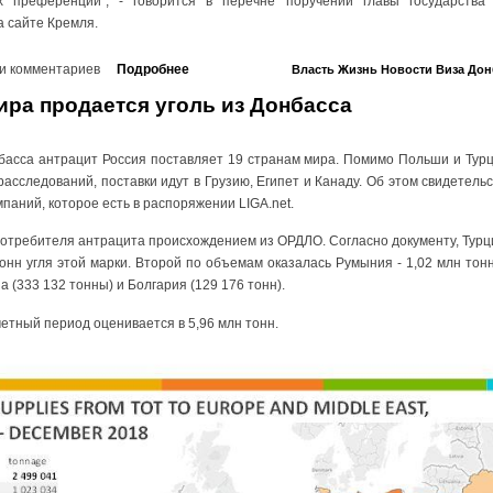
х преференций", - говорится в перечне поручений главы государства 
а сайте Кремля.
и комментариев
Подробнее
Власть
Жизнь
Новости
Виза
Дон
ира продается уголь из Донбасса
асса антрацит Россия поставляет 19 странам мира. Помимо Польши и Турц
асследований, поставки идут в Грузию, Египет и Канаду. Об этом свидетель
паний, которое есть в распоряжении LIGA.net.
потребителя антрацита происхождением из ОРДЛО. Согласно документу, Турци
тонн угля этой марки. Второй по объемам оказалась Румыния - 1,02 млн тонн,
 (333 132 тонны) и Болгария (129 176 тонн).
етный период оценивается в 5,96 млн тонн.