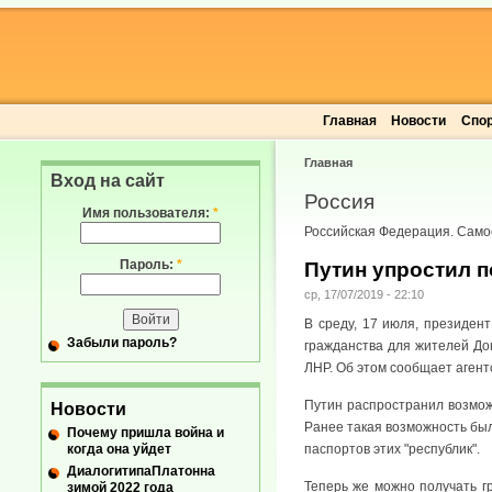
Главная
Новости
Спо
Главная
Вход на сайт
Россия
Имя пользователя:
*
Российская Федерация. Само
Пароль:
*
Путин упростил п
ср, 17/07/2019 - 22:10
В среду, 17 июля, президен
Забыли пароль?
гражданства для жителей До
ЛНР. Об этом сообщает агент
Путин распространил возмож
Новости
Ранее такая возможность был
Почему пришла война и
когда она уйдет
паспортов этих "республик".
ДиалогитипаПлатонна
Теперь же можно получать г
зимой 2022 года