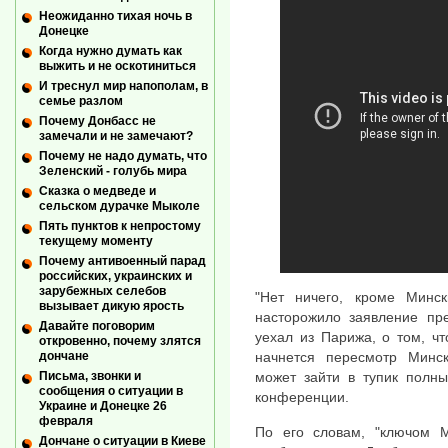
Неожиданно тихая ночь в
Донецке
Когда нужно думать как
выжить и не оскотиниться
И треснул мир напополам, в
семье разлом
Почему Донбасс не
замечали и не замечают?
Почему не надо думать, что
Зеленский - голубь мира
Сказка о медведе и
сельском дурачке Мыколе
Пять пунктов к непростому
текущему моменту
Почему антивоенный парад
российских, украинских и
зарубежных селебов
"Нет ничего, кроме Минск
вызывает дикую ярость
насторожило заявление пре
Давайте поговорим
уехал из Парижа, о том, ч
откровенно, почему злятся
дончане
начнется пересмотр Минс
Письма, звонки и
может зайти в тупик полны
сообщения о ситуации в
конференции.
Украине и Донецке 26
февраля
По его словам, "ключом М
Дончане о ситуации в Киеве