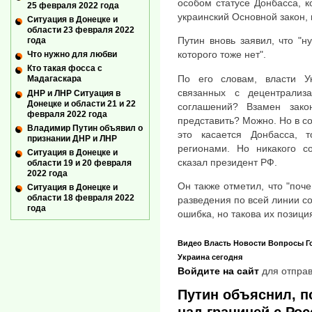
особом статусе Донбасса, 
25 февраля 2022 года
украинский Основной закон, 
Ситуация в Донецке и
области 23 февраля 2022
Путин вновь заявил, что "
года
которого тоже нет".
Что нужно для любви
Кто такая фосса с
По его словам, власти У
Мадагаскара
связанных с децентрализ
ДНР и ЛНР Ситуация в
Донецке и области 21 и 22
соглашений? Взамен зак
февраля 2022 года
представить? Можно. Но в со
Владимир Путин объявил о
это касается Донбасса, 
признании ДНР и ЛНР
регионами. Но никакого со
Ситуация в Донецке и
сказал президент РФ.
области 19 и 20 февраля
2022 года
Он также отметил, что "поч
Ситуация в Донецке и
области 18 февраля 2022
разведения по всей линии со
года
ошибка, но такова их позиция
Видео
Власть
Новости
Вопросы
Г
Украина сегодня
Войдите на сайт
для отправ
Путин объяснил, п
над границей с Ро