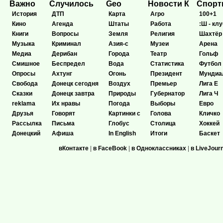
Важно
Случилось
Geo
Новости К
Спор
История
ДТП
Карта
Агро
100+1
Кино
Агенда
Штаты
Работа
:Ш - клу
Книги
Вопросы
Земля
Религия
Шахтёр
Музыка
Криминал
Азия-с
Музеи
Арена
Медиа
Дерибан
Города
Театр
Гольф
Смишное
Беспредел
Вода
Статистика
Футбол
Опросы
Ахтунг
Огонь
Президент
Мундиа
Свобода
Донецк сегодня
Воздух
Премьер
Лига Е
Сказки
Донецк завтра
Природы
Губернатор
Лига Ч
reklama
Их нравы
Погода
Выборы
Евро
Друзья
Говорят
Картинки с
Голова
Кличко
Рассылка
Письма
Глобус
Столица
Хоккей
Донецкий
Афиша
In English
Итоги
Баскет
вКонтакте
|
в FaceBook
|
в Одноклассниках
|
в LiveJour