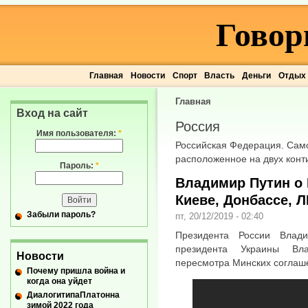
Говор
Главная
Новости
Спорт
Власть
Деньги
Отдых
Главная
Вход на сайт
Россия
Имя пользователя:
*
Российская Федерация. Само
расположенное на двух кон
Пароль:
*
Владимир Путин о 
Киеве, Донбассе, 
Забыли пароль?
пт, 20/12/2019 - 02:40
Президента России Влад
президента Украины Вл
Новости
пересмотра Минских соглаш
Почему пришла война и
когда она уйдет
ДиалогитипаПлатонна
зимой 2022 года