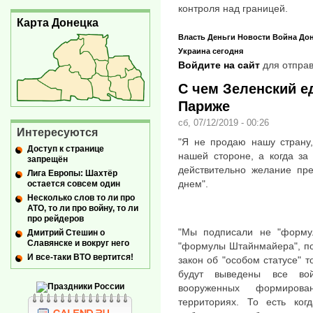
контроля над границей.
Карта Донецка
Власть
Деньги
Новости
Война
До
Украина сегодня
Войдите на сайт
для отправ
С чем Зеленский е
Париже
сб, 07/12/2019 - 00:26
Интересуются
"Я не продаю нашу страну,
Доступ к странице
нашей стороне, а когда за
запрещён
действительно желание пре
Лига Европы: Шахтёр
днем".
остается совсем один
Несколько слов то ли про
АТО, то ли про войну, то ли
про рейдеров
"Мы подписали не "формул
Дмитрий Стешин о
Славянске и вокруг него
"формулы Штайнмайера", по
И все-таки ВТО вертится!
закон об "особом статусе" т
будут выведены все вой
вооруженных формиров
территориях. То есть когд