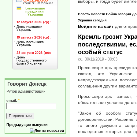
выборы, и тогда будет имп
Власть
Новости
Война
Говорят
До
Украина сегодня
Войдите на сайт
для отправ
Кремль грозит Укр
последствиями, ес
особый статус
сб, 30/11/2019 - 00:03
Пресс-секретарь президент
сказал, что Украинское
непредсказуемыми последс
Говорит Донецк
соглашения другим вариант
Рупор администрации
Пресс-секретарь заявил
email:
*
обязательное условие догов
"Закон об особом стату
договоренностей. Решение, с
Предыдущие выпуски
то иного документа сопр
последствия которых для п