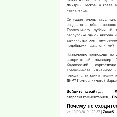
Дмитрий Песков, а глава К
назначенца.
Ситуация очень странная
раздражать общественно
Трапезникову публичный
республике где он никогда
администраторы внутрен
подобными назначениями?
Назначение происходит на 
авторитетный командир 
Ходаковский саркастич
Трапезникова, изгнанного 
города. …за каким лешим о
ДНР? Полковник чего? Варк
Войдите на сайт
для
В
отправки комментариев
По
Почему не сходит
чт, 19/09/2019 - 22:37
|
ZameS