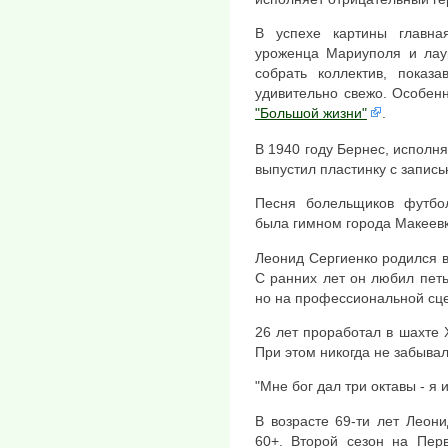
В успехе картины главна
уроженца Мариуполя и лау
собрать коллектив, показ
удивительно свежо. Особен
"Большой жизни"
.
В 1940 году Бернес, исполн
выпустил пластинку с запись
Песня болельщиков футбол
была гимном города Макеевк
Леонид Сергиенко родился в
С ранних лет он любил петь
но на профессиональной сце
26 лет проработал в шахте 
При этом никогда не забывал 
"Мне бог дал три октавы - я и
В возрасте 69-ти лет Леон
60+. Второй сезон на Пер