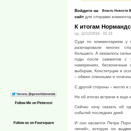
Войдите на
Власть
Новости
В
сайт
для отправки коммента
К итогам Нормандс
ср, 11/12/2019 - 01:23
Судя по комментариям у м
разочаровали многих ст
большего. А оказалось сильн
годы после саммитов с 
намерениях, бесконечные 
выборам, Конституции и особ
– обмен пленными и точечны
С другой стороны – могло и э
Но об итогах встречи я еще 
Follow Me on Pinterest
Сейчас хочу сказать об о
событий последних дней.
И оно касается Петра Поро
Follow us on Foursquare
линий», которую он выдви