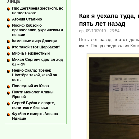
Лица
Про Дегтярева жесткого, но
не жестокого
Как я уехала туда,
Агония Сталино
пять лет назад
Иосиф Кобзон о
православии, украинском и
ср, 09/10/2019 - 23:54
пенсии
Пять лет назад, в этот ден
Каменные лица Донецка
купе. Поезд следовал из Кон
Кто такой этот Щербаков?
Мирча Неизвестный
Михал Сергеич сделал ход
g2 – g4
Невио Скала: Тренер
Шахтёра такой, какой он
есть
Последний из Юзов
Почти монолог Алины
Яровой
Сергей Бубка о спорте,
политике и бизнесе
Футбол и смерть Ассана
Ндиайе