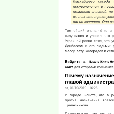
ближайшего соседа 
преувеличения, в нев
политики властей, но 
вы так это трактуете
то не хватает. Они вс
Темнейший очень чётко и 
силу слова и уловил, что 
Украиной ровно тоже, что у
Донбассом и его людьми: р
массу, вату, колорадов и сеп
Войдите на
Власть
Жизнь
Но
сайт
для отправки коммента
Почему назначение
главой администра
вт, 01/10/2019 - 16:26
В городе Элисте, что в р
против назначения глав
Трапезникова.
Показательно, что эту ко