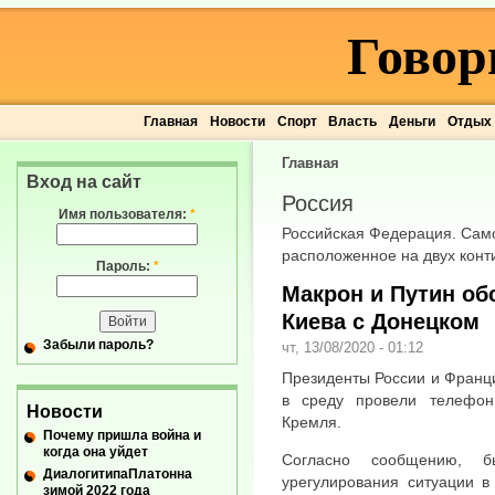
Говор
Главная
Новости
Спорт
Власть
Деньги
Отдых
Главная
Вход на сайт
Россия
Имя пользователя:
*
Российская Федерация. Само
расположенное на двух кон
Пароль:
*
Макрон и Путин об
Киева с Донецком
Забыли пароль?
чт, 13/08/2020 - 01:12
Президенты России и Франц
в среду провели телефон
Новости
Кремля.
Почему пришла война и
когда она уйдет
Согласно сообщению, б
ДиалогитипаПлатонна
урегулирования ситуации в
зимой 2022 года