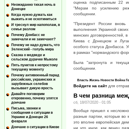
оценка подписанным 22 ию
Неожиданно тихая ночь в
"Мерам по усилению реж
Донецке
сообщении.
Когда нужно думать как
выжить и не оскотиниться
"Президент России вновь 
И треснул мир напополам, в
семье разлом
выполнения Украиной своих
Почему Донбасс не
минских договоренностей, в
замечали и не замечают?
Киева с Донецком и Луга
Почему не надо думать, что
особого статуса Донбасса. 
Зеленский - голубь мира
в рамках "нормандского фор
Сказка о медведе и
сельском дурачке Мыколе
Была "затронута и текуща
Пять пунктов к непростому
сообщении.
текущему моменту
Почему антивоенный парад
российских, украинских и
Власть
Жизнь
Новости
Война
Г
зарубежных селебов
Войдите на сайт
для отправ
вызывает дикую ярость
Давайте поговорим
В чем разница меж
откровенно, почему злятся
сб, 18/07/2020 - 01:05
дончане
Письма, звонки и
Вообще пришел к несложном
сообщения о ситуации в
разные партии, которые во 
Украине и Донецке 26
февраля
это вполне европейская дем
Дончане о ситуации в Киеве
ни что иное, как венец ра