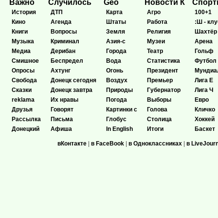
Важно
Случилось
Geo
Новости К
Спор
История
ДТП
Карта
Агро
100+1
Кино
Агенда
Штаты
Работа
:Ш - клу
Книги
Вопросы
Земля
Религия
Шахтёр
Музыка
Криминал
Азия-с
Музеи
Арена
Медиа
Дерибан
Города
Театр
Гольф
Смишное
Беспредел
Вода
Статистика
Футбол
Опросы
Ахтунг
Огонь
Президент
Мундиа
Свобода
Донецк сегодня
Воздух
Премьер
Лига Е
Сказки
Донецк завтра
Природы
Губернатор
Лига Ч
reklama
Их нравы
Погода
Выборы
Евро
Друзья
Говорят
Картинки с
Голова
Кличко
Рассылка
Письма
Глобус
Столица
Хоккей
Донецкий
Афиша
In English
Итоги
Баскет
вКонтакте
|
в FaceBook
|
в Одноклассниках
|
в LiveJour