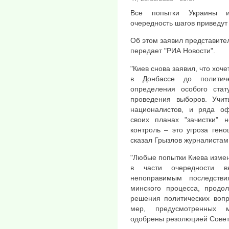
Все попытки Украины и
очередность шагов приведут
Об этом заявил представител
передает "РИА Новости".
"Киев снова заявил, что хоч
в Донбассе до политиче
определения особого стат
проведения выборов. Учит
националистов, и ряда оф
своих планах "зачистки" н
контроль – это угроза ген
сказал Грызлов журналистам
"Любые попытки Киева измен
в части очередности в
непоправимым последстви
минского процесса, продол
решения политических вопр
мер, предусмотренных м
одобрены резолюцией Совета