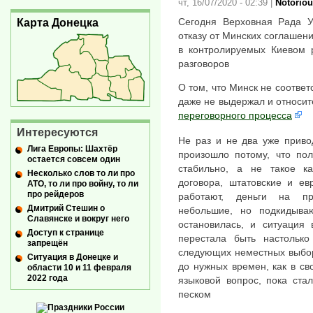
чт, 16/07/2020 - 02:39
|
Notoriou
Сегодня Верховная Рада У
Карта Донецка
отказу от Минских соглашени
в контролируемых Киевом р
разговоров
О том, что Минск не соответ
даже не выдержал и относи
переговорного процесса
Интересуются
Не раз и не два уже приво
Лига Европы: Шахтёр
произошло потому, что по
остается совсем один
стабильно, а не такое ка
Несколько слов то ли про
договора, штатовские и ев
АТО, то ли про войну, то ли
про рейдеров
работают, деньги на про
Дмитрий Стешин о
небольшие, но подкидываю
Славянске и вокруг него
остановилась, и ситуация
Доступ к странице
перестала быть настолько
запрещён
следующих неместных выбор
Ситуация в Донецке и
до нужных времен, как в св
области 10 и 11 февраля
2022 года
языковой вопрос, пока ста
песком