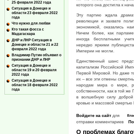
25 февраля 2022 года
которого она достигла к нача
Ситуация в Донецке и
области 23 февраля 2022
Эту партию ждала драмат
года
революции и захвате полит
Что нужно для любви
экономикой, оказались на
Кто такая фосса с
Ничем более, как парламе
Мадагаскара
иногда бесплатными учи
ДНР и ЛНР Ситуация в
Донецке и области 21 и 22
нередко яркими публициста
февраля 2022 года
Империи не могли.
Владимир Путин объявил о
признании ДНР и ЛНР
Единственный шанс предс
Ситуация в Донецке и
капитализм Российской Имп
области 19 и 20 февраля
Первой Мировой. Но даже т
2022 года
их – все эти отмены смертн
Ситуация в Донецке и
народам мира о мире, ра
области 18 февраля 2022
года
собственности, как в той же
в волшебную силу доброй
кровью и массовой смертью 
Войдите на сайт
для
Вла
отправки комментариев
По
О проблемах благо