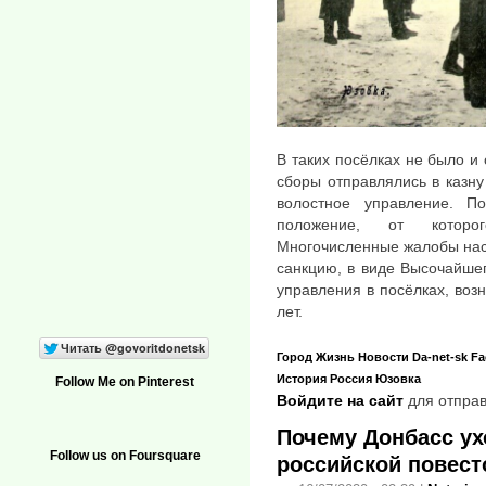
В таких посёлках не было и 
сборы отправлялись в казну
волостное управление. П
положение, от которо
Многочисленные жалобы насе
санкцию, в виде Высочайше
управления в посёлках, воз
лет.
Город
Жизнь
Новости
Da-net-sk
Fa
История
Россия
Юзовка
Follow Me on Pinterest
Войдите на сайт
для отправ
Почему Донбасс ух
Follow us on Foursquare
российской повест