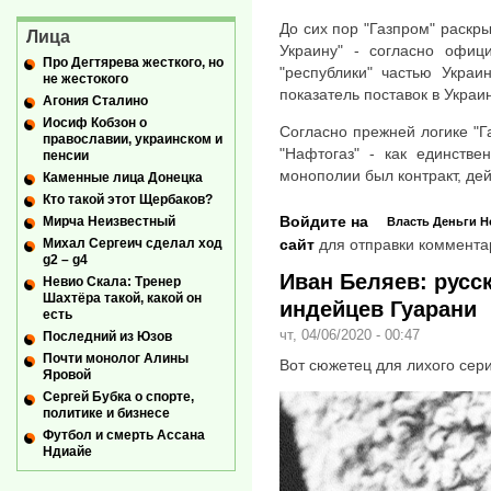
До сих пор "Газпром" раскр
Лица
Украину" - согласно офиц
Про Дегтярева жесткого, но
"республики" частью Украи
не жестокого
показатель поставок в Украи
Агония Сталино
Иосиф Кобзон о
Согласно прежней логике "Га
православии, украинском и
"Нафтогаз" - как единстве
пенсии
монополии был контракт, дей
Каменные лица Донецка
Кто такой этот Щербаков?
Войдите на
Мирча Неизвестный
Власть
Деньги
Н
сайт
для отправки коммента
Михал Сергеич сделал ход
g2 – g4
Иван Беляев: русск
Невио Скала: Тренер
Шахтёра такой, какой он
индейцев Гуарани
есть
чт, 04/06/2020 - 00:47
Последний из Юзов
Почти монолог Алины
Вот сюжетец для лихого сер
Яровой
Сергей Бубка о спорте,
политике и бизнесе
Футбол и смерть Ассана
Ндиайе