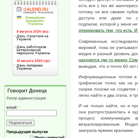
есть все у тех же заинтерес
потому не все свежие публ
доступе или даже по сп
подписке, которой у меня не
оперировать тем, что есть. И
Современные исследоват
мировой, пока не учитывают
медиа и разный уровень до
находятся где-то между Со
выводам, что и почти 60 лет 
Информационные потоки в 
графически точно как на р
скорее похожи на соцветия 
Говорит Донецк
легко найти и два этапа, и т
Рупор администрации
И не только найти, но и п
email:
*
она распространялась и ку
процесс коммуникации 
визуализированным. Моде
заиграла яркими красками.
Предыдущие выпуски