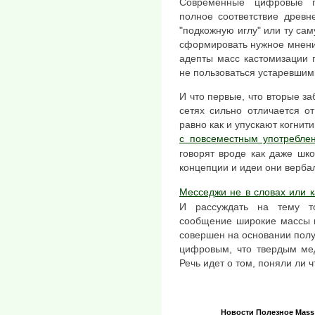
Современные цифровые п
полное соответствие древн
"подкожную иглу" или ту са
сформировать нужное мнение
адепты масс кастомизации г
не пользоваться устаревшим
И что первые, что вторые з
сетях сильно отличается от
равно как и упускают когни
с повсеместным употребле
говорят вроде как даже шк
концепции и идеи они верба
Месседжи не в словах или к
И рассуждать на тему т
сообщение широкие массы и
совершен на основании полу
цифровым, что твердым мед
Речь идет о том, поняли ли 
Новости
Полезное
Mas