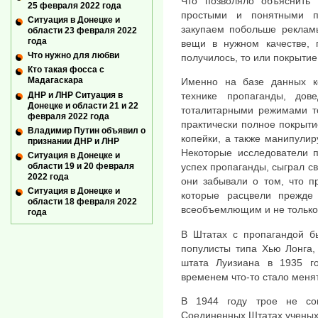
Что позволяло объяснить
25 февраля 2022 года
простыми и понятными п
Ситуация в Донецке и
закупаем побольше реклам
области 23 февраля 2022
года
вещи в нужном качестве, 
Что нужно для любви
получилось, то или покрытие
Кто такая фосса с
Мадагаскара
Именно на базе данных к
ДНР и ЛНР Ситуация в
технике пропаганды, дов
Донецке и области 21 и 22
тоталитарными режимами то
февраля 2022 года
практически полное покрыти
Владимир Путин объявил о
копейки, а также манипули
признании ДНР и ЛНР
Некоторые исследователи п
Ситуация в Донецке и
области 19 и 20 февраля
успех пропаганды, сыграл с
2022 года
они забывали о том, что п
Ситуация в Донецке и
которые расцвели прежде 
области 18 февраля 2022
всеобъемлющим и не только 
года
В Штатах с пропагандой б
популисты типа Хью Лонга,
штата Луизиана в 1935 г
временем что-то стало меня
В 1944 году трое не со
Соединенных Штатах ученых