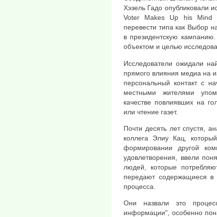
Хэзель Гадо опубликовали ис
Voter Makes Up his Mind i
перевести типа как Выбор н
в президентскую кампанию.
объектом и целью исследован
Исследователи ожидали най
прямого влияния медиа на и
персональный контакт с н
местными жителями упом
качестве повлиявших на го
или чтение газет.
Почти десять лет спустя, а
коллега Элиу Кац, которы
формировании другой ком
удовлетворения, ввели пон
людей, которые потребля
передают содержащиеся в 
процесса.
Они назвали это процесс
информации", особенно пона