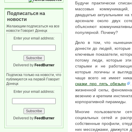
Будучи практически списа
массовых коммуникаций,
Подписаться на
двадцатью актуальными на 
новости
арсенале около двух сот
объясняют коммуникативн
Желающим подписаться на все
новости Говорит Донецк
популярной. Почему?
Enter your email address:
Дело в том, что нынешни
донести до людей, которые
ключевые показатели, которы
потому люди, которые эти
Delivered by
FeedBurner
старыми и не работающи
которые логичны и выгляд
Подписка только на новости, что
чаще всего не имеет ника
публикуются на первой Говорит
сказки про пять обезьян
Донецк
жизненной силы, феноменал
Enter your email address:
везению и крепким инстинкт
корпоративной пирамиды.
Многие пользователи се
социальных сетей и расп
Delivered by
FeedBurner
собственные профили, отку
них месседжами, движутся д