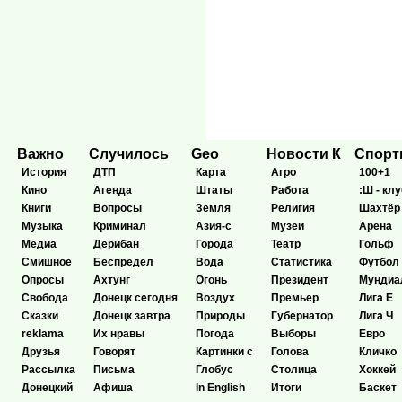
Важно
Случилось
Geo
Новости К
Спор
История
ДТП
Карта
Агро
100+1
Кино
Агенда
Штаты
Работа
:Ш - клу
Книги
Вопросы
Земля
Религия
Шахтёр
Музыка
Криминал
Азия-с
Музеи
Арена
Медиа
Дерибан
Города
Театр
Гольф
Смишное
Беспредел
Вода
Статистика
Футбол
Опросы
Ахтунг
Огонь
Президент
Мундиа
Свобода
Донецк сегодня
Воздух
Премьер
Лига Е
Сказки
Донецк завтра
Природы
Губернатор
Лига Ч
reklama
Их нравы
Погода
Выборы
Евро
Друзья
Говорят
Картинки с
Голова
Кличко
Рассылка
Письма
Глобус
Столица
Хоккей
Донецкий
Афиша
In English
Итоги
Баскет