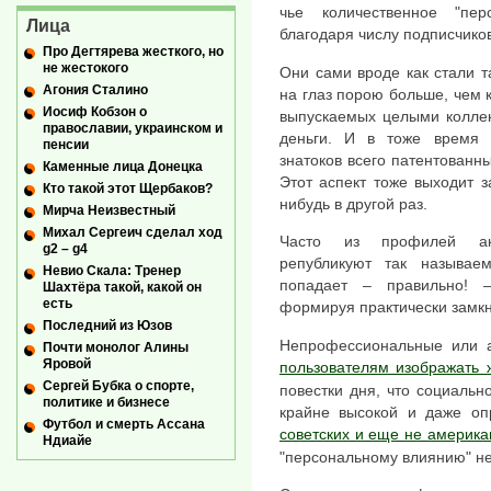
чье количественное "пе
Лица
благодаря числу подписчиков
Про Дегтярева жесткого, но
не жестокого
Они сами вроде как стали т
Агония Сталино
на глаз порою больше, чем к
Иосиф Кобзон о
выпускаемых целыми коллек
православии, украинском и
деньги. И в тоже время
пенсии
знатоков всего патентованн
Каменные лица Донецка
Этот аспект тоже выходит 
Кто такой этот Щербаков?
нибудь в другой раз.
Мирча Неизвестный
Михал Сергеич сделал ход
Часто из профилей ак
g2 – g4
републикуют так называе
Невио Скала: Тренер
попадает – правильно! 
Шахтёра такой, какой он
есть
формируя практически замкн
Последний из Юзов
Непрофессиональные или 
Почти монолог Алины
Яровой
пользователям изображать 
Сергей Бубка о спорте,
повестки дня, что социально
политике и бизнесе
крайне высокой и даже о
Футбол и смерть Ассана
советских и еще не америка
Ндиайе
"персональному влиянию" не