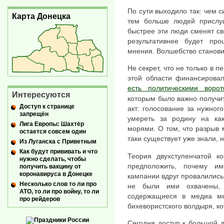
По сути выходило так: чем 
Карта Донецка
тем больше людей прислу
быстрее эти люди сменят с
результативнее будет про
мнения. Волшебство станов
Не секрет, что не только в 
этой области финансирова
есть политическими воро
Интересуются
которым было важно получит
Доступ к странице
акт: голосование за нужног
запрещён
умереть за родину на как
Лига Европы: Шахтёр
морями. О том, что разрыв 
остается совсем один
таки существует уже знали, 
Из Луганска с Приветным
Как будут прививать и что
Теория двухступенчатой к
нужно сделать, чтобы
предположить, почему и
получить вакцину от
коронавируса в Донецке
кампании вдруг провалились
Несколько слов то ли про
не были ими охвачены, 
АТО, то ли про войну, то ли
содержащиеся в медиа ме
про рейдеров
бихевористского волдыря, ко
Сегодня доступ к большой 