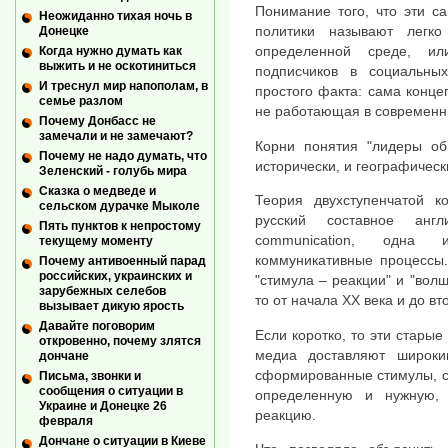
Понимание того, что эти с
Неожиданно тихая ночь в
политики называют легк
Донецке
определенной среде, и
Когда нужно думать как
выжить и не оскотиниться
подписчиков в социальны
И треснул мир напополам, в
простого факта: сама конц
семье разлом
не работающая в современн
Почему Донбасс не
замечали и не замечают?
Корни понятия "лидеры об
Почему не надо думать, что
исторически, и географическ
Зеленский - голубь мира
Сказка о медведе и
Теория двухступенчатой к
сельском дурачке Мыколе
русский составное англ
Пять пунктов к непростому
communication, одна
текущему моменту
коммуникативные процессы.
Почему антивоенный парад
российских, украинских и
"стимула – реакции" и "вол
зарубежных селебов
то от начала XX века и до в
вызывает дикую ярость
Давайте поговорим
Если коротко, то эти старые
откровенно, почему злятся
медиа доставляют широк
дончане
сформированные стимулы, с
Письма, звонки и
сообщения о ситуации в
определенную и нужную, 
Украине и Донецке 26
реакцию.
февраля
Дончане о ситуации в Киеве