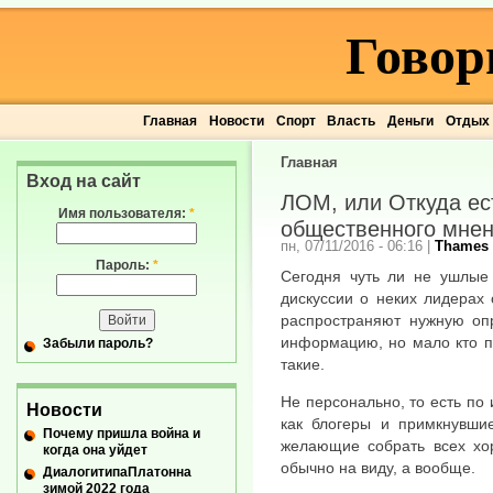
Говор
Главная
Новости
Спорт
Власть
Деньги
Отдых
Главная
Вход на сайт
ЛОМ, или Откуда е
Имя пользователя:
*
общественного мне
пн, 07/11/2016 - 06:16
|
Thames
Пароль:
*
Сегодня чуть ли не ушлые 
дискуссии о неких лидерах
распространяют нужную оп
информацию, но мало кто п
Забыли пароль?
такие.
Не персонально, то есть по 
Новости
как блогеры и примкнувши
Почему пришла война и
желающие собрать всех хор
когда она уйдет
обычно на виду, а вообще.
ДиалогитипаПлатонна
зимой 2022 года