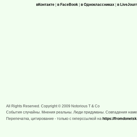
вКонтакте
|
в FaceBook
|
в Одноклассниках
|
в LiveJour
All Rights Reserved. Copyright © 2009 Notorious T & Co
События случайны. Мнения реальны. Люди придуманы. Совпадения нам
Перепечатка, цитирование - только с гиперссылкой на
https://fromdonetsk