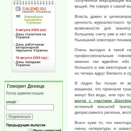
полученной информации мас
вещей. Не говоря о самой м
Власть давно и целенапра
ценность журналистского т
возможности для манипу
большому счету уже и нет с
Нынешний электорат понимае
Очень выгодно в такой си
профессиональным говно
именно так вдвойне: ибо 
большого и как некоторым к
но теперь вдруг близкого и 
И ладно бы только те ж
Говорит Донецк
машинах, что приехали туш
Рупор администрации
минут без воды, или про то
матча с участием Шахтёр
email:
*
истинный масштаб траге
депрессивного региона, восп
Всего хуже то, что некото
Предыдущие выпуски
гиены сетературы и шака