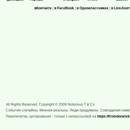
вКонтакте
|
в FaceBook
|
в Одноклассниках
|
в LiveJour
All Rights Reserved. Copyright © 2009 Notorious T & Co
События случайны. Мнения реальны. Люди придуманы. Совпадения нам
Перепечатка, цитирование - только с гиперссылкой на
https://fromdonetsk