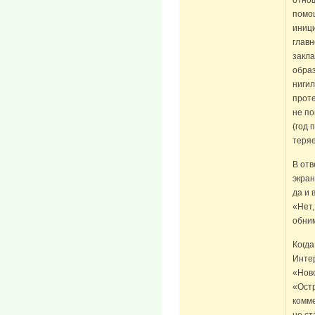
помо
иници
главн
закл
обра
нигил
проте
не по
(год 
теряе
В отв
экран
да и 
«Нет,
обним
Когд
Инте
«Нов
«Остр
комме