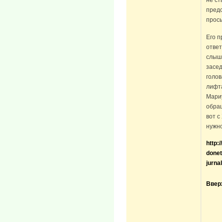
не с
пред
прось
Его п
ответ
слыша
засед
голов
лифта
Мари
обращ
вот с
нужн
http:
donet
jurna
Ввер