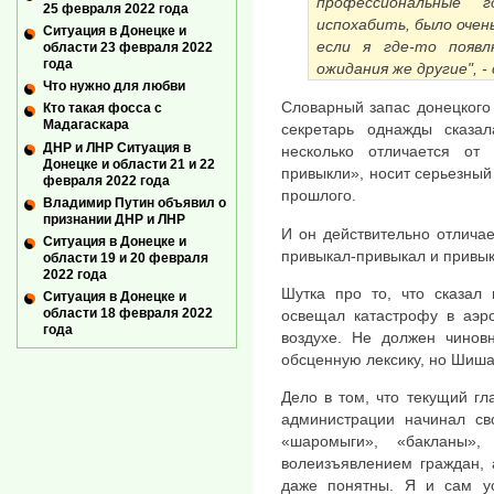
профессиональные 
25 февраля 2022 года
испохабить, было очен
Ситуация в Донецке и
если я где-то появл
области 23 февраля 2022
года
ожидания же другие", - 
Что нужно для любви
Словарный запас донецкого 
Кто такая фосса с
Мадагаскара
секретарь однажды сказа
ДНР и ЛНР Ситуация в
несколько отличается от
Донецке и области 21 и 22
привыкли», носит серьезный 
февраля 2022 года
прошлого.
Владимир Путин объявил о
признании ДНР и ЛНР
И он действительно отличае
Ситуация в Донецке и
привыкал-привыкал и привык
области 19 и 20 февраля
2022 года
Шутка про то, что сказал 
Ситуация в Донецке и
области 18 февраля 2022
освещал катастрофу в аэро
года
воздухе. Не должен чиновн
обсценную лексику, но Шиша
Дело в том, что текущий гл
администрации начинал св
«шаромыги», «бакланы»,
волеизъявлением граждан, 
даже понятны. Я и сам ус