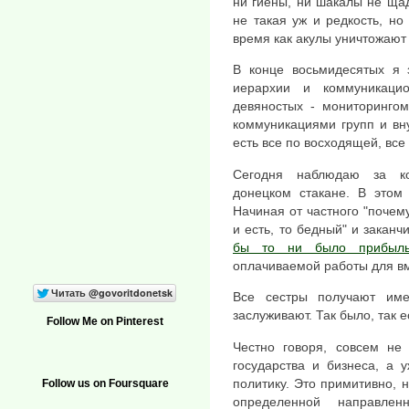
ни гиены, ни шакалы не ща
не такая уж и редкость, но
время как акулы уничтожают
В конце восьмидесятых я 
иерархии и коммуникаци
девяностых - мониторингом
коммуникациями групп и вн
есть все по восходящей, все
Сегодня наблюдаю за к
донецком стакане. В этом
Начиная от частного "почему
и есть, то бедный" и закан
бы то ни было прибыль
оплачиваемой работы для в
Все сестры получают им
заслуживают. Так было, так ес
Follow Me on Pinterest
Честно говоря, совсем не
государства и бизнеса, а 
политику. Это примитивно, н
Follow us on Foursquare
определенной направле