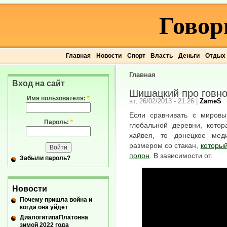
Говор
Главная
Новости
Спорт
Власть
Деньги
Отдых
Главная
Вход на сайт
Шишацкий про говн
Имя пользователя:
*
вт, 26/02/2013 - 21:26
|
ZameS
Если сравнивать с мировы
Пароль:
*
глобальной деревни, кото
хайвея, то донецкое мед
размером со стакан,
который
полон
. В зависимости от.
Забыли пароль?
Новости
Почему пришла война и
когда она уйдет
ДиалогитипаПлатонна
зимой 2022 года