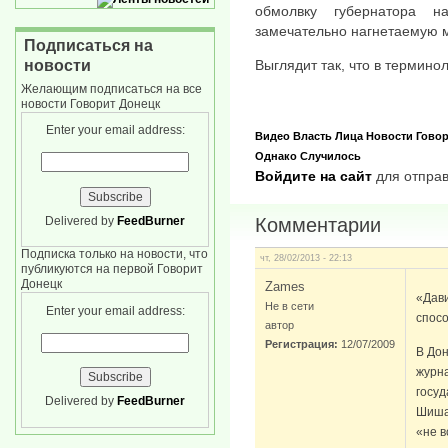
обмолвку губернатора н
замечательно нагнетаемую 
Подписаться на
новости
Выглядит так, что в терминол
Желающим подписаться на все
новости Говорит Донецк
Enter your email address:
Видео
Власть
Лица
Новости
Говор
Однако
Случилось
Войдите на сайт
для отправ
Delivered by
FeedBurner
Комментарии
Подписка только на новости, что
чт, 28/02/2013 - 22:13
публикуются на первой Говорит
Донецк
Zames
«Дави
Не в сети
Enter your email address:
спос
автор
Регистрация:
12/07/2009
В Дон
журна
госу
Delivered by
FeedBurner
Шишац
«не в