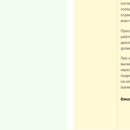
посл
сообщ
отра
власт
Пресс
работ
диало
долже
При э
выск
окрас
Андр
на не
преж
Ввер