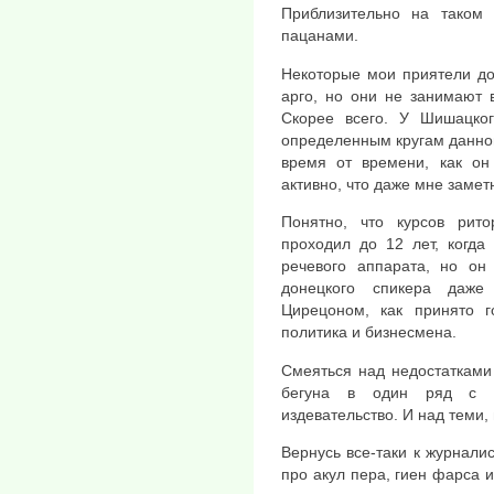
Приблизительно на таком
пацанами.
Некоторые мои приятели до
арго, но они не занимают в
Скорее всего. У Шишацког
определенным кругам данной
время от времени, как он
активно, что даже мне замет
Понятно, что курсов ри
проходил до 12 лет, когда
речевого аппарата, но о
донецкого спикера даже
Цирецоном, как принято г
политика и бизнесмена.
Смеяться над недостатками 
бегуна в один ряд с 
издевательство. И над теми, 
Вернусь все-таки к журнали
про акул пера, гиен фарса 