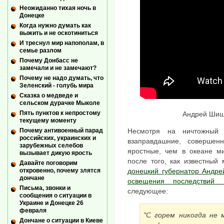
Неожиданно тихая ночь в
Донецке
Когда нужно думать как
выжить и не оскотиниться
И треснул мир напополам, в
семье разлом
Почему Донбасс не
замечали и не замечают?
Почему не надо думать, что
Зеленский - голубь мира
Сказка о медведе и
сельском дурачке Мыколе
Пять пунктов к непростому
Андрей Шиш
текущему моменту
Почему антивоенный парад
Несмотря на ничтожный 
российских, украинских и
взаправдашние, соверше
зарубежных селебов
яростные, чем в океане м
вызывает дикую ярость
после того, как известный
Давайте поговорим
откровенно, почему злятся
донецкий губернатор Андр
дончане
освещения последствий 
Письма, звонки и
следующее:
сообщения о ситуации в
Украине и Донецке 26
февраля
"С горем никогда не 
Дончане о ситуации в Киеве