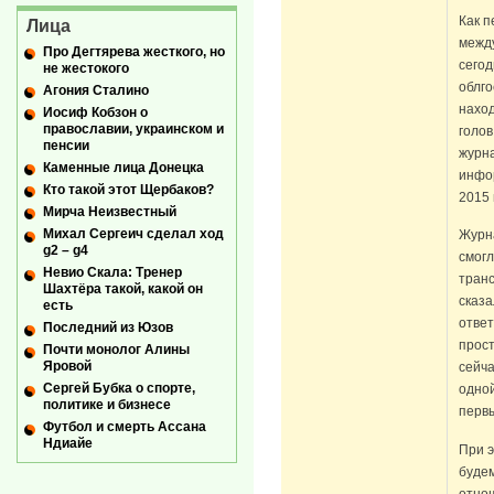
Как п
Лица
между
Про Дегтярева жесткого, но
сегод
не жестокого
облго
Агония Сталино
наход
Иосиф Кобзон о
православии, украинском и
голов
пенсии
журна
Каменные лица Донецка
инфо
Кто такой этот Щербаков?
2015 
Мирча Неизвестный
Михал Сергеич сделал ход
Журна
g2 – g4
смогл
Невио Скала: Тренер
транс
Шахтёра такой, какой он
сказа
есть
ответ
Последний из Юзов
прост
Почти монолог Алины
Яровой
сейча
Сергей Бубка о спорте,
одной
политике и бизнесе
первы
Футбол и смерть Ассана
Ндиайе
При 
буде
отнош