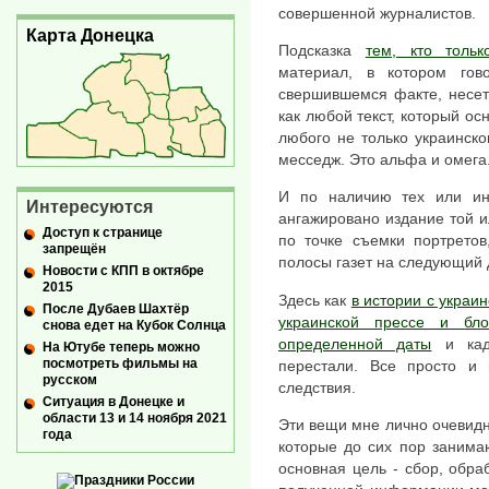
совершенной журналистов.
Карта Донецка
Подсказка
тем, кто тольк
материал, в котором го
свершившемся факте, несет
как любой текст, который ос
любого не только украинско
месседж. Это альфа и омега
И по наличию тех или ины
Интересуются
ангажировано издание той и
Доступ к странице
по точке съемки портрето
запрещён
полосы газет на следующий 
Новости с КПП в октябре
2015
Здесь как
в истории с украи
После Дубаев Шахтёр
украинской прессе и бл
снова едет на Кубок Солнца
определенной даты
и кадр
На Ютубе теперь можно
посмотреть фильмы на
перестали. Все просто и
русском
следствия.
Ситуация в Донецке и
области 13 и 14 ноября 2021
Эти вещи мне лично очевидн
года
которые до сих пор занима
основная цель - сбор, обра