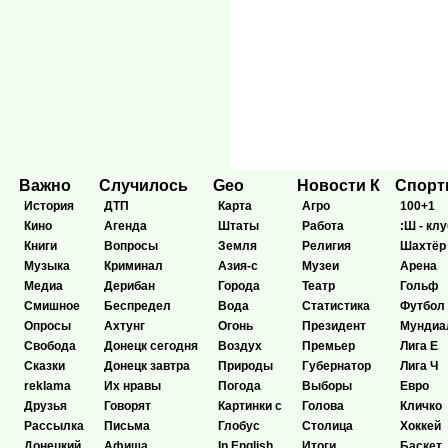
Важно
Случилось
Geo
Новости К
Спор
История
ДТП
Карта
Агро
100+1
Кино
Агенда
Штаты
Работа
:Ш - клу
Книги
Вопросы
Земля
Религия
Шахтёр
Музыка
Криминал
Азия-с
Музеи
Арена
Медиа
Дерибан
Города
Театр
Гольф
Смишное
Беспредел
Вода
Статистика
Футбол
Опросы
Ахтунг
Огонь
Президент
Мундиа
Свобода
Донецк сегодня
Воздух
Премьер
Лига Е
Сказки
Донецк завтра
Природы
Губернатор
Лига Ч
reklama
Их нравы
Погода
Выборы
Евро
Друзья
Говорят
Картинки с
Голова
Кличко
Рассылка
Письма
Глобус
Столица
Хоккей
Донецкий
Афиша
In English
Итоги
Баскет