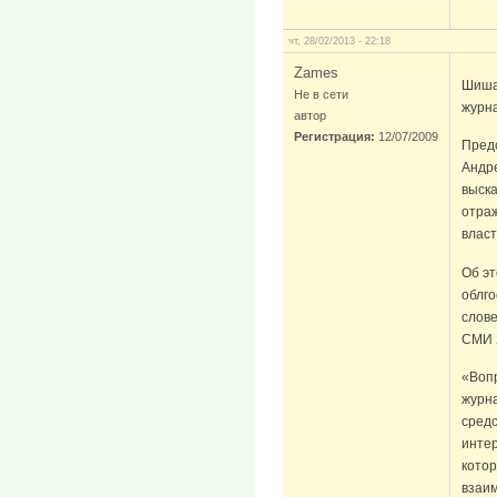
чт, 28/02/2013 - 22:18
Zames
Шиша
Не в сети
журн
автор
Регистрация:
12/07/2009
Пред
Андре
выска
отра
власт
Об эт
облг
слове
СМИ 2
«Вопр
журна
сред
интер
котор
взаи