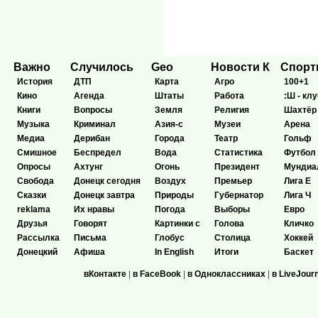
Важно
Случилось
Geo
Новости К
Спор
История
ДТП
Карта
Агро
100+1
Кино
Агенда
Штаты
Работа
:Ш - клу
Книги
Вопросы
Земля
Религия
Шахтёр
Музыка
Криминал
Азия-с
Музеи
Арена
Медиа
Дерибан
Города
Театр
Гольф
Смишное
Беспредел
Вода
Статистика
Футбол
Опросы
Ахтунг
Огонь
Президент
Мундиа
Свобода
Донецк сегодня
Воздух
Премьер
Лига Е
Сказки
Донецк завтра
Природы
Губернатор
Лига Ч
reklama
Их нравы
Погода
Выборы
Евро
Друзья
Говорят
Картинки с
Голова
Кличко
Рассылка
Письма
Глобус
Столица
Хоккей
Донецкий
Афиша
In English
Итоги
Баскет
вКонтакте
|
в FaceBook
|
в Одноклассниках
|
в LiveJour