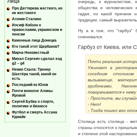
Лица
очередь, к журналистам, 
общества и человеческих 
Про Дегтярева жесткого, но
не жестокого
гадая, по какой причине н
Агония Сталино
традиции, самый выразитель
Иосиф Кобзон о
православии, украинском и
Ну а в том, что "гарбуз" 
пенсии
сомневался.
Каменные лица Донецка
Гарбуз от Киева, или
Кто такой этот Щербаков?
Мирча Неизвестный
Михал Сергеич сделал ход
Почти реальная истор
g2 – g4
Ужинает в ресторане
Невио Скала: Тренер
соседним столиком
Шахтёра такой, какой он
есть
вызывающе, матери
Последний из Юзов
грибочками. Нако
Почти монолог Алины
поворачивается к нему
Яровой
- Простите, вы случай
Сергей Бубка о спорте,
- Нет!
политике и бизнесе
- Тогда пошел вон отсю
Футбол и смерть Ассана
Ндиайе
Столица есть столица - жи
страны относятся к пришлым
и степени этой настороженно