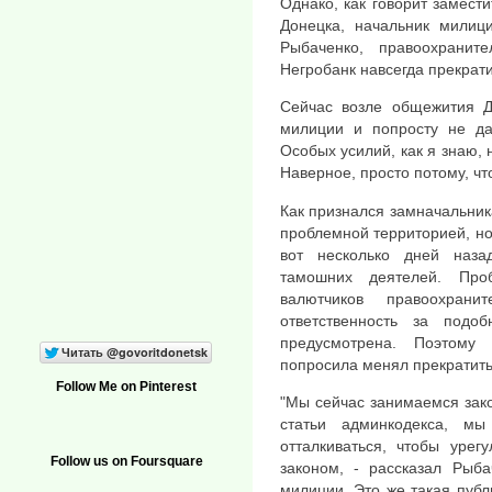
Однако, как говорит замест
Донецка, начальник милиц
Рыбаченко, правоохранит
Негробанк навсегда прекрат
Сейчас возле общежития 
милиции и попросту не да
Особых усилий, как я знаю, 
Наверное, просто потому, чт
Как признался замначальник
проблемной территорией, но 
вот несколько дней наза
тамошних деятелей. Про
валютчиков правоохран
ответственность за под
предусмотрена. Поэтому
попросила менял прекратить
Follow Me on Pinterest
"Мы сейчас занимаемся зак
статьи админкодекса, м
отталкиваться, чтобы урег
Follow us on Foursquare
законом, - рассказал Рыб
милиции. Это же такая публи