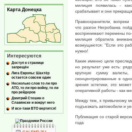
милиция появилась - как
Карта Донецка
срабатывает и они прекраща
Правоохранители, вопреки 
что разгон Негробанка пойд
воспринимают перемены по-р
милиция обратила вниман
возмущаются: "Если это раб
нужно!
Интересуются
Какие именно цели преслед
Доступ к странице
но результат уже есть: ря
запрещён
крупную сумму валюты,
Лига Европы: Шахтёр
остается совсем один
сконцентрированные в одно
Несколько слов то ли про
зрения эстетики, это может
АТО, то ли про войну, то ли
оперативной работы - как м
про рейдеров
Дмитрий Стешин о
Между тем, к привычному м
Славянске и вокруг него
подъезжать автомобили и уез
И все-таки ВТО вертится!
Публикация со старой верси
года