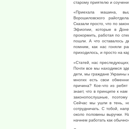
старому приятелю и соученик
«Приехала машина, вы
Ворошиловского райотдел
Сказали просто, что по закон
Эфиопии, которые в Доне
прокормить, работая по спец
пошли. А что оставалось д
помним, как нас гоняли ра
приходилось, и просто на ка
«Статей, нас преследующих, 
Почти все мы находимся зде
дети, мы граждане Украины и
многих есть свои обменни
причина? Кое-что из ребят
знает, что в принципе к нам
законопослушные, поэтому
Сейчас мы ушли в тень, н
сотрудничать. С тобой, нап
около половины выручки. На
начнем работать как обычно