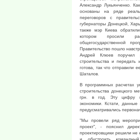
Александр Лукьянченко. Ка
основаны на ряде реаль
переговоров с правитель
губернаторы Донецкой, Харь
также мэр Киева обратили
котором просили рас
общегосударственной прог
Правительство пошло навстр
Андрей Клюев поручил р
строительства и передать 
готова, так что отправили е
Шаталов.
В программных расчетах у
строительства донецкого м
грн. в год. Эту цифру 
экономики. Кстати, данные
предусматривались первона
"Мы провели ряд меропр
проект", - пояснил дирек
проектировщики решили не с
и обустроить командны