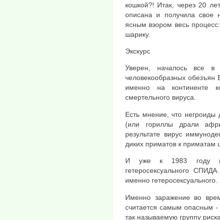
кошкой?! Итак, через 20 ле
описана и получила свое 
ясным взором весь процесс
шарику.
Экскурс
Уверен, началось все в
человекообразных обезъян 
именно на континенте к
смертельного вируса.
Есть мнение, что негроиды 
(или гориллы драли афр
результате вирус иммуноде
диких приматов к приматам 
И уже к 1983 году в 
гетеросексуального СПИДА.
именно гетеросексуального. 
Именно заражение во врем
считается самым опасным - 
так называемую группу риска