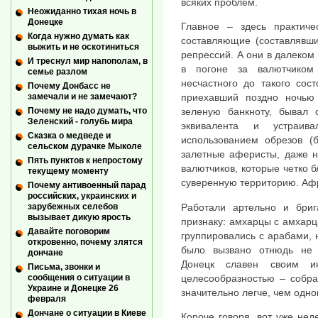
всяких проблем.
Неожиданно тихая ночь в
Донецке
Главное – здесь практиче
Когда нужно думать как
составляющие (составлявши
выжить и не оскотиниться
репрессий. А они в далеком
И треснул мир напополам, в
в погоне за валютчиком
семье разлом
несчастного до такого сост
Почему Донбасс не
замечали и не замечают?
приехавший поздно ночью 
Почему не надо думать, что
зеленую банкноту, бывал с
Зеленский - голубь мира
эквивалента и устраив
Сказка о медведе и
использованием обрезов (
сельском дурачке Мыколе
залетные аферисты, даже н
Пять пунктов к непростому
валютчиков, которые четко 
текущему моменту
суверенную территорию. Аф
Почему антивоенный парад
российских, украинских и
Работали артельно и бриг
зарубежных селебов
вызывает дикую ярость
признаку: амхарцы с амхарц
Давайте поговорим
группировались с арабами, 
откровенно, почему злятся
было вызвано отнюдь не 
дончане
Донецк славен своим ин
Письма, звонки и
целесообразностью – собра
сообщения о ситуации в
Украине и Донецке 26
значительно легче, чем одно
февраля
Дончане о ситуации в Киеве
Короче говоря, вот уже нед