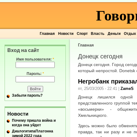
Говор
Главная
Новости
Спорт
Власть
Деньги
Отдых
Главная
Вход на сайт
Донецк сегодня
Имя пользователя:
*
Донецк сегодня. Город сегод
который непростой. Donetsk d
Пароль:
*
Негробанк приказа
пт, 25/03/2005 - 22:41
|
ZameS
Забыли пароль?
Донецк лишился одной 
представленного группой те
«восьмерки» - общежи
Новости
Хмельницкого.
Почему пришла война и
когда она уйдет
Здесь можно было обменять
ДиалогитипаПлатонна
правда, так ни разу и не 
зимой 2022 года