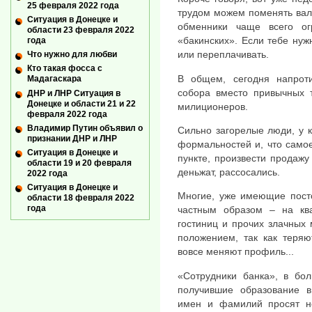
25 февраля 2022 года
трудом можем поменять вал
Ситуация в Донецке и
обменники чаще всего о
области 23 февраля 2022
«бакинских». Если тебе нуж
года
или переплачивать.
Что нужно для любви
Кто такая фосса с
В общем, сегодня напроти
Мадагаскара
собора вместо привычных 
ДНР и ЛНР Ситуация в
Донецке и области 21 и 22
милиционеров.
февраля 2022 года
Владимир Путин объявил о
Сильно загорелые люди, у 
признании ДНР и ЛНР
формальностей и, что само
Ситуация в Донецке и
пункте, произвести продажу
области 19 и 20 февраля
деньжат, рассосались.
2022 года
Ситуация в Донецке и
Многие, уже имеющие посто
области 18 февраля 2022
года
частным образом – на ква
гостиниц и прочих злачных 
положением, так как теряю
вовсе меняют профиль...
«Сотрудники банка», в бол
получившие образование в
имен и фамилий просят не