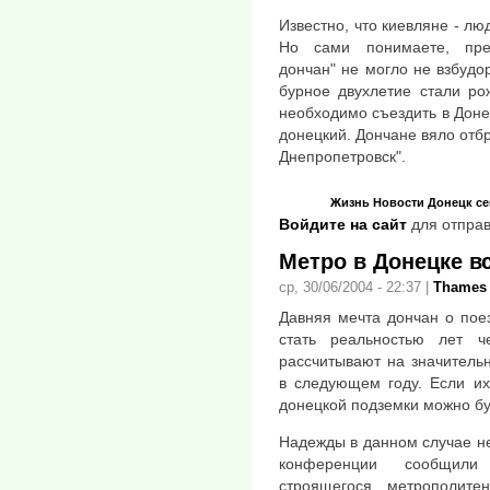
Известно, что киевляне - лю
Но сами понимаете, пре
дончан" не могло не взбуд
бурное двухлетие стали ро
необходимо съездить в Донец
донецкий. Дончане вяло отбр
Днепропетровск".
Жизнь
Новости
Донецк се
Войдите на сайт
для отправ
Метро в Донецке вс
ср, 30/06/2004 - 22:37
|
Thames
Давняя мечта дончан о пое
стать реальностью лет ч
рассчитывают на значитель
в следующем году. Если их
донецкой подземки можно буд
Надежды в данном случае не
конференции сообщили
строящегося метрополит