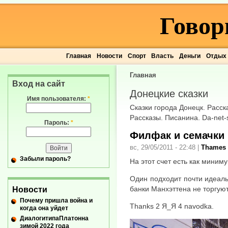
Говор
Главная
Новости
Спорт
Власть
Деньги
Отдых
Главная
Вход на сайт
Донецкие сказки
Имя пользователя:
*
Сказки города Донецк. Расск
Рассказы. Писанина. Da-net-sk
Пароль:
*
Филфак и семачки
вс, 29/05/2011 - 22:48
|
Thames
Забыли пароль?
На этот счет есть как миним
Один подходит почти идеальн
банки Манхэттена не торгую
Новости
Почему пришла война и
Thanks 2 Я_Я 4 navodka.
когда она уйдет
ДиалогитипаПлатонна
зимой 2022 года