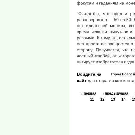
фокусам и гаданиям на моне
"Считается, что орел и р
равновероятно — 50 на 50. Н
нет идеальной монеты, вс
время чеканки выпуклости 
разными. К тому же, есть у
она просто не вращается в
сторону. Получается, что 
честный жребий, от которого
цитирует изобретателя изда
Войдите на
Город
Новост
сайт
для отправки коммента
« первая
‹ предыдущая
11
12
13
14
1