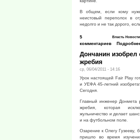
картине.
В общем, если кому нуж
неистовый переполох в от
недолго и не так дорого, ес
5
Власть
Новости
комментариев
Подробне
Дончанин изобрел
жребия
ср, 06/04/2011 - 14:16
Урок настоящей Fair Play 
и УЕФА 45-летний изобретат
Сегодня.
Главный инженер Донмета р
жребия, которая исклю
жульничество и делает шанс
и на футбольном поле.
Озарение к Олегу Гузееву, 
пришло во время изучени