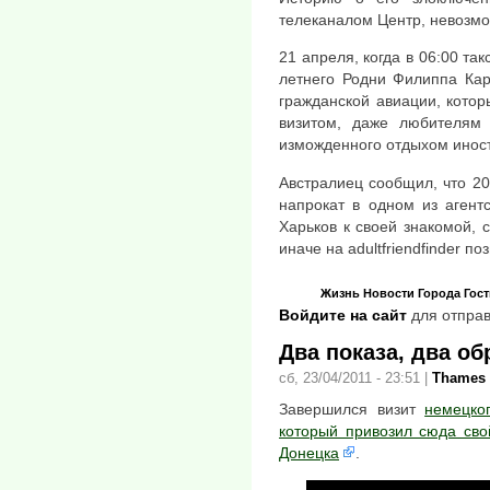
телеканалом Центр, невозмо
21 апреля, когда в 06:00 та
летнего Родни Филиппа Кар
гражданской авиации, котор
визитом, даже любителям 
изможденного отдыхом иност
Австралиец сообщил, что 20
напрокат в одном из агент
Харьков к своей знакомой, 
иначе на adultfriendfinder п
Жизнь
Новости
Города
Гост
Войдите на сайт
для отправ
Два показа, два об
сб, 23/04/2011 - 23:51
|
Thames
Завершился визит
немецко
который привозил сюда сво
Донецка
.