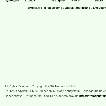
Донецкий
Афиша
In English
Итоги
Баскет
вКонтакте
|
в FaceBook
|
в Одноклассниках
|
в LiveJour
All Rights Reserved. Copyright © 2009 Notorious T & Co
События случайны. Мнения реальны. Люди придуманы. Совпадения нам
Перепечатка, цитирование - только с гиперссылкой на
https://fromdonetsk