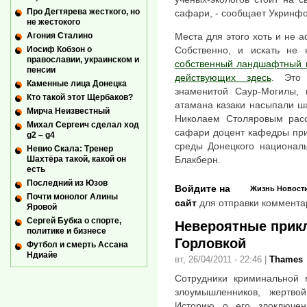
Про Дегтярева жесткого, но
сафари, - сообщает Укринф
не жестокого
Агония Сталино
Места для этого хоть и не 
Иосиф Кобзон о
Собственно, и искать не
православии, украинском и
собственный ландшафтный п
пенсии
действующих здесь
. Это
Каменные лица Донецка
знаменитой Саур-Могилы, 
Кто такой этот Щербаков?
атамана казаки насыпали ш
Мирча Неизвестный
Николаем Столяровым расс
Михал Сергеич сделал ход
сафари доцент кафедры при
g2 – g4
среды Донецкого националь
Невио Скала: Тренер
Шахтёра такой, какой он
Блакберн.
есть
Последний из Юзов
Войдите на
Жизнь
Новост
Почти монолог Алины
сайт
для отправки коммента
Яровой
Сергей Бубка о спорте,
Невероятные прик
политике и бизнесе
Горловкой
Футбол и смерть Ассана
Ндиайе
вт, 26/04/2011 - 22:46
|
Thames
Сотрудники криминальной 
злоумышленников, жертво
Историю о его злоключен