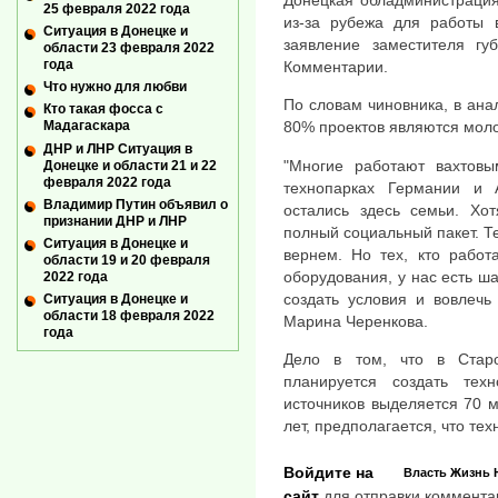
25 февраля 2022 года
из-за рубежа для работы в
Ситуация в Донецке и
заявление заместителя гу
области 23 февраля 2022
года
Комментарии.
Что нужно для любви
По словам чиновника, в ан
Кто такая фосса с
80% проектов являются моло
Мадагаскара
ДНР и ЛНР Ситуация в
"Многие работают вахтов
Донецке и области 21 и 22
февраля 2022 года
технопарках Германии и 
Владимир Путин объявил о
остались здесь семьи. Хот
признании ДНР и ЛНР
полный социальный пакет. Те
Ситуация в Донецке и
вернем. Но тех, кто работ
области 19 и 20 февраля
оборудования, у нас есть ш
2022 года
создать условия и вовлечь
Ситуация в Донецке и
области 18 февраля 2022
Марина Черенкова.
года
Дело в том, что в Стар
планируется создать тех
источников выделяется 70 м
лет, предполагается, что тех
Войдите на
Власть
Жизнь
сайт
для отправки коммента