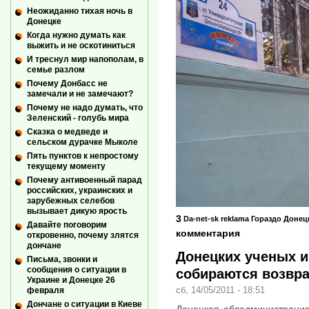
Неожиданно тихая ночь в
Донецке
Когда нужно думать как
выжить и не оскотиниться
И треснул мир напополам, в
семье разлом
Почему Донбасс не
замечали и не замечают?
Почему не надо думать, что
Зеленский - голубь мира
Сказка о медведе и
сельском дурачке Мыколе
Пять пунктов к непростому
текущему моменту
Почему антивоенный парад
российских, украинских и
зарубежных селебов
вызывает дикую ярость
3
Da-net-sk
reklama
Гораздо
Донец
Давайте поговорим
комментария
откровенно, почему злятся
дончане
Донецких ученых и
Письма, звонки и
сообщения о ситуации в
собираются возвр
Украине и Донецке 26
сб, 14/05/2011 - 18:51
февраля
Дончане о ситуации в Киеве
Донецкая обладминистраци