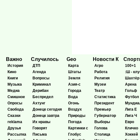
Важно
Случилось
Geo
Новости К
Спор
История
ДТП
Карта
Агро
100+1
Кино
Агенда
Штаты
Работа
:Ш - клу
Книги
Вопросы
Земля
Религия
Шахтёр
Музыка
Криминал
Азия-с
Музеи
Арена
Медиа
Дерибан
Города
Театр
Гольф
Смишное
Беспредел
Вода
Статистика
Футбол
Опросы
Ахтунг
Огонь
Президент
Мундиа
Свобода
Донецк сегодня
Воздух
Премьер
Лига Е
Сказки
Донецк завтра
Природы
Губернатор
Лига Ч
reklama
Их нравы
Погода
Выборы
Евро
Друзья
Говорят
Картинки с
Голова
Кличко
Рассылка
Письма
Глобус
Столица
Хоккей