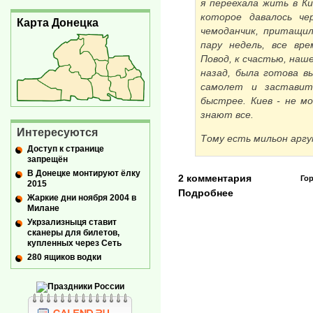
я переехала жить в К
которое давалось че
Карта Донецка
чемоданчик, притащи
пару недель, все вр
Повод, к счастью, наше
назад, была готова в
самолет и застави
быстрее. Киев - не мо
знают все.
Интересуются
Тому есть мильон арг
Доступ к странице
запрещён
В Донецке монтируют ёлку
2 комментария
Го
2015
Подробнее
Жаркие дни ноября 2004 в
Милане
Укрзализныця ставит
сканеры для билетов,
купленных через Сеть
280 ящиков водки