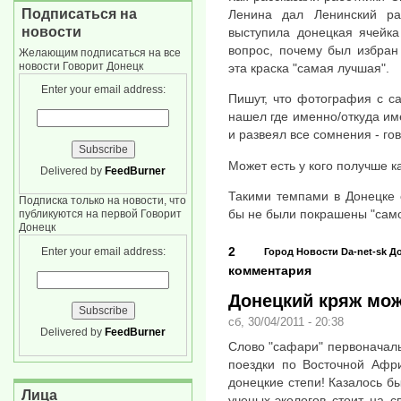
Подписаться на
Ленина дал Ленинский ра
новости
выступила донецкая ячейка
вопрос, почему был избран 
Желающим подписаться на все
новости Говорит Донецк
эта краска "самая лучшая".
Enter your email address:
Пишут, что фотография с са
нашел где именно/откуда им
и развеял все сомнения - гов
Может есть у кого получше 
Delivered by
FeedBurner
Такими темпами в Донецке 
Подписка только на новости, что
бы не были покрашены "само
публикуются на первой Говорит
Донецк
2
Enter your email address:
Город
Новости
Da-net-sk
До
комментария
Донецкий кряж мож
сб, 30/04/2011 - 20:38
Delivered by
FeedBurner
Слово "сафари" первоначаль
поездки по Восточной Афри
донецкие степи! Казалось бы
Лица
ученых-экологов стоит на 