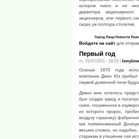
котором никто и не чих
директора акционерного
акционеров, или первого се
скоро уж полтора столетия.
Город
Лица
Новости
Разн
Войдите на сайт
для отправ
Первый год
пт, 01/07/2011 - 18:03
|
Ismylov
Осенью 1870 года испол
компании Джон Юз прибыл к
первой доменной печи будущ
Давно мне хотелось предст
был создан завод и посело
семя, посаженное в изуверс
из которого пророс, проби
воздуху горькому) фабрично
как поименованный Донецко
весьма сложно, но надобно,
старикам в утешение сия исто