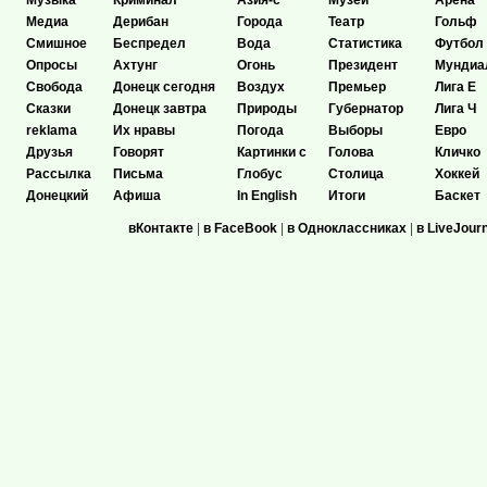
Музыка
Криминал
Азия-с
Музеи
Арена
Медиа
Дерибан
Города
Театр
Гольф
Смишное
Беспредел
Вода
Статистика
Футбол
Опросы
Ахтунг
Огонь
Президент
Мундиа
Свобода
Донецк сегодня
Воздух
Премьер
Лига Е
Сказки
Донецк завтра
Природы
Губернатор
Лига Ч
reklama
Их нравы
Погода
Выборы
Евро
Друзья
Говорят
Картинки с
Голова
Кличко
Рассылка
Письма
Глобус
Столица
Хоккей
Донецкий
Афиша
In English
Итоги
Баскет
вКонтакте
|
в FaceBook
|
в Одноклассниках
|
в LiveJour