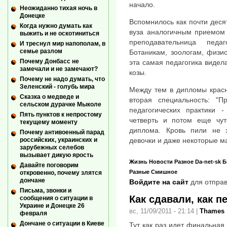
начало.
Неожиданно тихая ночь в
Донецке
Вспомнилось как почти десят
Когда нужно думать как
вуза аналогичным приемом 
выжить и не оскотиниться
преподавательница педа
И треснул мир напополам, в
семье разлом
Ботаникам, зоологам, физи
Почему Донбасс не
эта самая педагогика видел
замечали и не замечают?
козы.
Почему не надо думать, что
Зеленский - голубь мира
Между тем в дипломы красн
Сказка о медведе и
вторая специальность: "П
сельском дурачке Мыколе
педагогических практики
Пять пунктов к непростому
четверть и потом еще чу
текущему моменту
диплома. Кровь пили не 
Почему антивоенный парад
российских, украинских и
девочки и даже некоторые м
зарубежных селебов
вызывает дикую ярость
Жизнь
Новости
Разное
Da-net-sk
Б
Давайте поговорим
Разные
Смишное
откровенно, почему злятся
дончане
Войдите на сайт
для отправ
Письма, звонки и
Как сдавали, как 
сообщения о ситуации в
Украине и Донецке 26
вс, 11/09/2011 - 21:14
|
Thames
февраля
Дончане о ситуации в Киеве
Тут как раз идет финальная