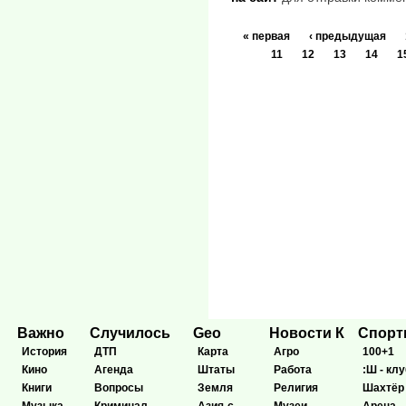
« первая
‹ предыдущая
11
12
13
14
1
Важно
Случилось
Geo
Новости К
Спор
История
ДТП
Карта
Агро
100+1
Кино
Агенда
Штаты
Работа
:Ш - клу
Книги
Вопросы
Земля
Религия
Шахтёр