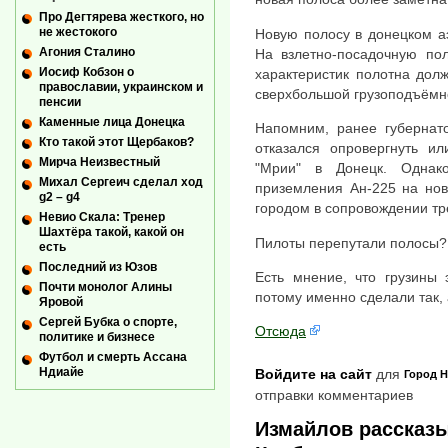
Про Дегтярева жесткого, но
не жестокого
Новую полосу в донецком а
Агония Сталино
На взлетно-посадочную по
Иосиф Кобзон о
характеристик полотна дол
православии, украинском и
сверхбольшой грузоподъёмно
пенсии
Каменные лица Донецка
Напомним, ранее губернат
Кто такой этот Щербаков?
отказался опровергнуть и
Мирча Неизвестный
"Мрии" в Донецк. Однак
Михал Сергеич сделал ход
приземления Ан-225 на нов
g2 – g4
городом в сопровождении тр
Невио Скала: Тренер
Шахтёра такой, какой он
Пилоты перепутали полосы?
есть
Последний из Юзов
Есть мнение, что грузины
Почти монолог Алины
потому именно сделали так, 
Яровой
Сергей Бубка о спорте,
Отсюда
политике и бизнесе
Футбол и смерть Ассана
Ндиайе
Войдите на сайт
для
Город
Н
отправки комментариев
Измайлов рассказы