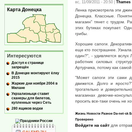
вс, 11/09/2011 - 20:50
|
Thames
Карта Донецка
Ленка присмотрела эти джин
Донецка. Классные. Понятн
магазин" тянет с трудом. Ра
этих бутиках покупает. Од
грибы.
Хорошие сапоги. Декоративн
еще кто пострашнее. Узнала 
Интересуются
один?", - удивляется вслух
работник силовых структу
Доступ к странице
запрещён
Артурчика, потому как самой 
В Донецке монтируют ёлку
"Может сапоги эти сами д
2015
движется. Долго и яросто?
Жаркие дни ноября 2004 в
Милане
трогательно и доверительн
Укрзализныця ставит
магазинах девочке-консуль
сканеры для билетов,
просить все-таки очень не хо
купленных через Сеть
280 ящиков водки
Жизнь
Новости
Разное
Da-net-sk
Б
Проверено
Войдите на сайт
для отправ