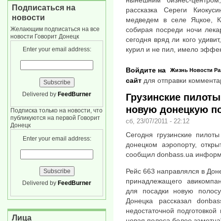
нынешним бизнес-центро
Подписаться на
рассказка Сереги Киокуси
новости
медведем в селе Яцкое, К
Желающим подписаться на все
собирая посреди ночи лека
новости Говорит Донецк
сегодня вряд ли кого удивит
курил и не пил, имело эффе
Enter your email address:
Войдите на
Жизнь
Новости
Ра
сайт
для отправки коммента
Delivered by
FeedBurner
Грузинские пилот
новую донецкую п
Подписка только на новости, что
публикуются на первой Говорит
сб, 23/07/2011 - 22:12
Донецк
Сегодня грузинские пилоты
Enter your email address:
донецком аэропорту, откры
сообщил donbass.ua информ
Рейс 663 направлялся в Дон
принадлежащего авикомпан
Delivered by
FeedBurner
для посадки новую полосу
Донецка рассказал donbas
недостаточной подготовкой 
Лица
новая полоса более заметна