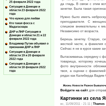
25 февраля 2022 года
да гладь. В связи с этим в
Ситуация в Донецке и
зачетки. Была такая оригина
области 23 февраля 2022
года
Нужно было иметь неброску
Что нужно для любви
преподавателя. С женщин
Кто такая фосса с
слишком внимательны к мел
Мадагаскара
Независимо от возраста.
ДНР и ЛНР Ситуация в
Донецке и области 21 и 22
февраля 2022 года
Берешь зачетку. Старую, с
Владимир Путин объявил о
жесткой части, а фамилия с
признании ДНР и ЛНР
Сейчас я не в курсе какие за
Ситуация в Донецке и
области 19 и 20 февраля
Вытаскиваешь середину с фа
2022 года
товарища, которому хочешь
Ситуация в Донецке и
фото внутренности обложк
области 18 февраля 2022
твоя, а оценки с фамилией
года
рядах как Калиберда Вадим 
Жизнь
Новости
Разное
Бывалоч
Войдите на сайт
для отправ
Картинки из села Я
вс, 11/09/2011 - 21:11
|
Thames