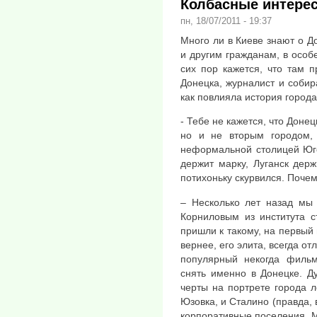
Колбасные интере
пн, 18/07/2011 - 19:37
Много ли в Киеве знают о 
и другим гражданам, в особ
сих пор кажется, что там 
Донецка, журналист и собир
как повлияла история город
- Тебе не кажется, что Доне
но и не вторым городом,
неформальной столицей Юго
держит марку, Луганск держ
потихоньку скурвился. Поче
– Несколько лет назад мы
Корниловым из института с
пришли к такому, на первый 
вернее, его элита, всегда о
популярный некогда филь
снять именно в Донецке. Д
черты на портрете города л
Юзовка, и Сталино (правда, 
корпоративные поселения. М