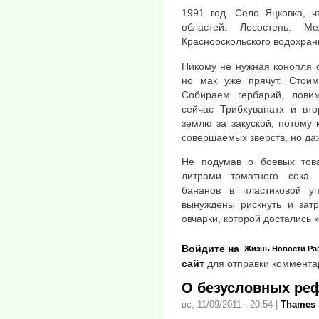
1991 год. Село Яцковка, ч
областей. Лесостепь. 
Краснооскольского водохра
Никому не нужная конопля 
но мак уже прячут. Стоим
Собираем гербарий, лови
сейчас Трибхуванатх и вт
землю за закуской, потому 
совершаемых зверств, но да
Не подумав о боевых това
литрами томатного сока
бананов в пластиковой у
вынуждены рискнуть и зат
овчарки, которой достались к
Войдите на
Жизнь
Новости
Ра
сайт
для отправки коммента
О безусловных ре
вс, 11/09/2011 - 20:54
|
Thames