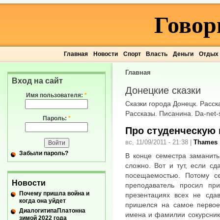
Говор
Главная
Новости
Спорт
Власть
Деньги
Отдых
Главная
Вход на сайт
Донецкие сказки
Имя пользователя:
*
Сказки города Донецк. Расск
Рассказы. Писанина. Da-net-sk
Пароль:
*
Про студенческую 
вс, 11/09/2011 - 21:38
|
Thames
Забыли пароль?
В конце семестра заманить
сложно. Вот и тут, если с
посещаемостью. Потому се
Новости
преподаватель просил пр
Почему пришла война и
презентациях всех не сда
когда она уйдет
пришелся на самое первое 
ДиалогитипаПлатонна
имена и фамилии сокурснико
зимой 2022 года