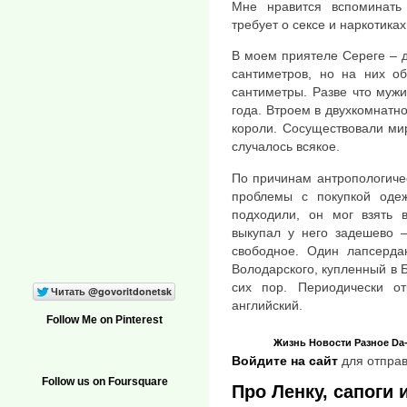
Мне нравится вспоминать
требует о сексе и наркотиках
В моем приятеле Сереге – д
сантиметров, но на них о
сантиметры. Разве что муж
года. Втроем в двухкомнатн
короли. Сосуществовали ми
случалось всякое.
По причинам антропологиче
проблемы с покупкой оде
подходили, он мог взять 
выкупал у него задешево 
свободное. Один лапсерда
Володарского, купленный в 
сих пор. Периодически о
английский.
Follow Me on Pinterest
Жизнь
Новости
Разное
Da-
Войдите на сайт
для отправ
Follow us on Foursquare
Про Ленку, сапоги 