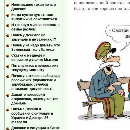
нереализованной социально
Неожиданно тихая ночь в
были, то они хорошо прятали
Донецке
Когда нужно думать как
выжить и не оскотиниться
И треснул мир напополам, в
семье разлом
Почему Донбасс не
замечали и не замечают?
Почему не надо думать, что
Зеленский - голубь мира
Сказка о медведе и
сельском дурачке Мыколе
Пять пунктов к непростому
текущему моменту
Почему антивоенный парад
российских, украинских и
зарубежных селебов
вызывает дикую ярость
Давайте поговорим
откровенно, почему злятся
дончане
Письма, звонки и
сообщения о ситуации в
Украине и Донецке 26
февраля
Дончане о ситуации в Киеве