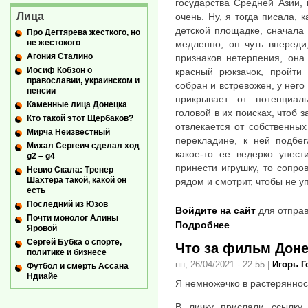
государства Средней Азии,
Лица
очень. Ну, я тогда писала, 
детской площадке, сначала
Про Дегтярева жесткого, но
не жестокого
медленно, он чуть впереди
Агония Сталино
признаков нетерпения, она
Иосиф Кобзон о
красный рюкзачок, пройти
православии, украинском и
собран и встревожен, у него
пенсии
прикрывает от потенциал
Каменные лица Донецка
головой в их поисках, чтоб 
Кто такой этот Щербаков?
отвлекается от собственных
Мирча Неизвестный
перекладине, к ней подбег
Михал Сергеич сделал ход
какое-то ее ведерко унест
g2 – g4
принести игрушку, то сопро
Невио Скала: Тренер
Шахтёра такой, какой он
рядом и смотрит, чтобы не уп
есть
Последний из Юзов
Войдите на сайт
для отправ
Почти монолог Алины
Подробнее
Яровой
Сергей Бубка о спорте,
Что за фильм Доне
политике и бизнесе
пн, 26/04/2021 - 22:55
|
Игорь 
Футбол и смерть Ассана
Ндиайе
Я немножечко в растерянност
В личку прислали ссылку