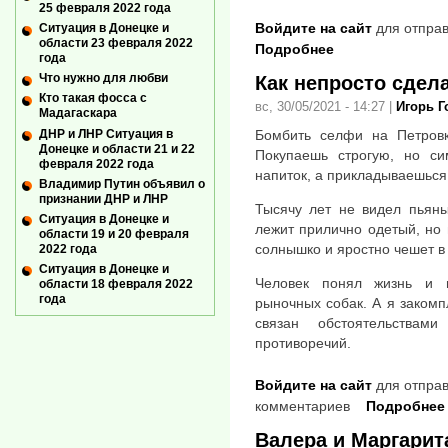
25 февраля 2022 года
Войдите на сайт
для отправ
Ситуация в Донецке и
области 23 февраля 2022
Подробнее
года
Что нужно для любви
Как непросто сдел
Кто такая фосса с
вс, 30/05/2021 - 14:27
|
Игорь 
Мадагаскара
ДНР и ЛНР Ситуация в
Бомбить селфи на Петровк
Донецке и области 21 и 22
Покупаешь строгую, но си
февраля 2022 года
напиток, а прикладываешься
Владимир Путин объявил о
признании ДНР и ЛНР
Тысячу лет не видел пьяны
Ситуация в Донецке и
лежит прилично одетый, но 
области 19 и 20 февраля
солнышко и яростно чешет в
2022 года
Ситуация в Донецке и
Человек понял жизнь и 
области 18 февраля 2022
года
рыночных собак. А я закомп
связан обстоятельства
противоречий.
Войдите на сайт
для отправ
комментариев
Подробнее
Валера и Маргарит