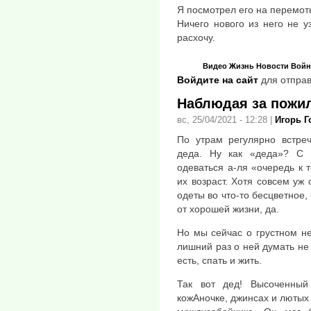
Я посмотрел его на перемотк
Ничего нового из него не у
расхочу.
Видео
Жизнь
Новости
Войн
Войдите на сайт
для отправ
Наблюдая за пож
вс, 25/04/2021 - 12:28
|
Игорь 
По утрам регулярно встре
деда. Ну как «деда»? С 
одеваться а-ля «очередь к 
их возраст. Хотя совсем уж
одеты во что-то бесцветное
от хорошей жизни, да.
Но мы сейчас о грустном н
лишний раз о ней думать не 
есть, спать и жить.
Так вот дед! Высоченный
кожАночке, джинсах и лютых