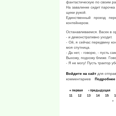
фантастическую по своим ра
На завалинке сидит парочка
щеки рукой.
Единственный проезд пер
контейнером.
Останавливаемся. Васек в 
- и демонстративно уходит.
- Ой, я сейчас передвину ко
моя спутница.
- Да нет, - говорю, - пусть с
Выхожу, подхожу ближе. Гово
- Я не могу! Пусть трактор уб
Войдите на сайт
для отправ
комментариев
Подробнее
« первая
‹ предыдущая
11
12
13
14
15
1
›