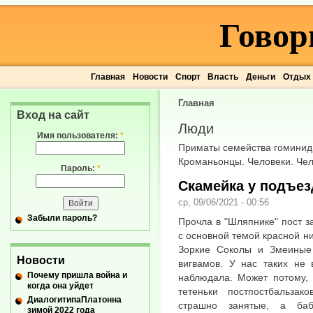
Говор
Главная
Новости
Спорт
Власть
Деньги
Отдых
Главная
Вход на сайт
Люди
Имя пользователя:
*
Приматы семейства гоминид.
Кроманьонцы. Человеки. Чел
Пароль:
*
Скамейка у подъез
ср, 09/06/2021 - 00:56
Забыли пароль?
Прочла в "Шляпнике" пост з
с основной темой красной н
Зоркие Соколы и Змеиные
Новости
вигвамов. У нас таких не 
Почему пришла война и
наблюдала. Может потому, 
когда она уйдет
тетеньки постпостбальзак
ДиалогитипаПлатонна
страшно занятые, а баб
зимой 2022 года