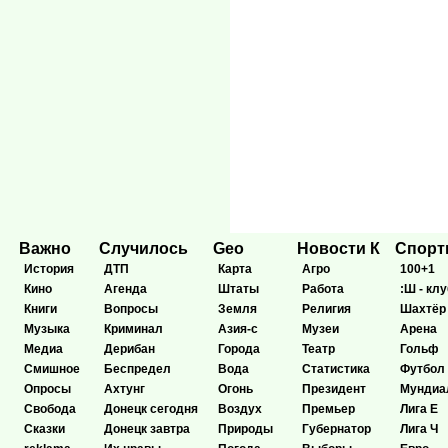
Важно
Случилось
Geo
Новости К
Спор
История
ДТП
Карта
Агро
100+1
Кино
Агенда
Штаты
Работа
:Ш - клу
Книги
Вопросы
Земля
Религия
Шахтёр
Музыка
Криминал
Азия-с
Музеи
Арена
Медиа
Дерибан
Города
Театр
Гольф
Смишное
Беспредел
Вода
Статистика
Футбол
Опросы
Ахтунг
Огонь
Президент
Мундиа
Свобода
Донецк сегодня
Воздух
Премьер
Лига Е
Сказки
Донецк завтра
Природы
Губернатор
Лига Ч