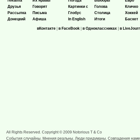
reklama
Их нравы
Погода
Выборы
Евро
Друзья
Говорят
Картинки с
Голова
Кличко
Рассылка
Письма
Глобус
Столица
Хоккей
Донецкий
Афиша
In English
Итоги
Баскет
вКонтакте
|
в FaceBook
|
в Одноклассниках
|
в LiveJour
All Rights Reserved. Copyright © 2009 Notorious T & Co
События случайны. Мнения реальны. Люди придуманы. Совпадения нам