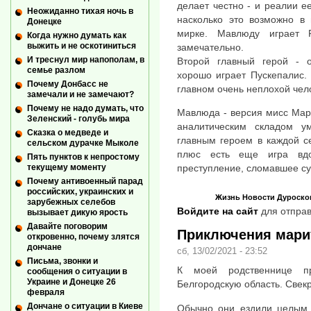
делает честно - и реалии е
Неожиданно тихая ночь в
насколько это возможно в
Донецке
мирке. Мавлюду играет 
Когда нужно думать как
выжить и не оскотиниться
замечательно.
И треснул мир напополам, в
Второй главный герой - о
семье разлом
хорошо играет Пускепалис.
Почему Донбасс не
главном очень неплохой чел
замечали и не замечают?
Почему не надо думать, что
Мавлюда - версия мисс Мар
Зеленский - голубь мира
аналитическим складом у
Сказка о медведе и
главным героем в каждой с
сельском дурачке Мыколе
плюс есть еще игра вдо
Пять пунктов к непростому
текущему моменту
преступление, сломавшее суд
Почему антивоенный парад
российских, украинских и
Жизнь
Новости
Дуроско
зарубежных селебов
Войдите на сайт
для отправ
вызывает дикую ярость
Давайте поговорим
Приключения мариу
откровенно, почему злятся
дончане
сб, 13/02/2021 - 23:52
Письма, звонки и
К моей родственнице п
сообщения о ситуации в
Украине и Донецке 26
Белгородскую область. Свекр
февраля
Дончане о ситуации в Киеве
Обычно они ездили целым 