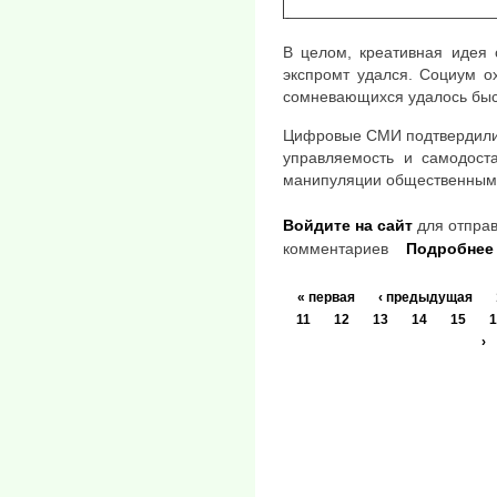
В целом, креативная идея 
экспромт удался. Социум ох
сомневающихся удалось быст
Цифровые СМИ подтвердили 
управляемость и самодоста
манипуляции общественным
Войдите на сайт
для отправ
комментариев
Подробнее
« первая
‹ предыдущая
11
12
13
14
15
1
›