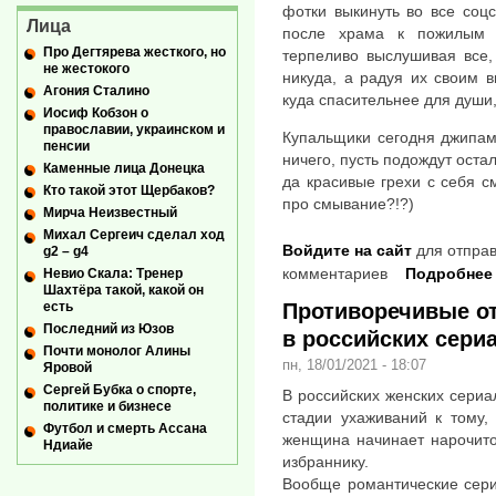
фотки выкинуть во все соцс
Лица
после храма к пожилым 
Про Дегтярева жесткого, но
терпеливо выслушивая все, 
не жестокого
никуда, а радуя их своим 
Агония Сталино
куда спасительнее для души,
Иосиф Кобзон о
православии, украинском и
Купальщики сегодня джипам
пенсии
ничего, пусть подождут оста
Каменные лица Донецка
да красивые грехи с себя с
Кто такой этот Щербаков?
про смывание?!?)
Мирча Неизвестный
Михал Сергеич сделал ход
Войдите на сайт
для отправ
g2 – g4
комментариев
Подробнее
Невио Скала: Тренер
Шахтёра такой, какой он
Противоречивые о
есть
Последний из Юзов
в российских сери
Почти монолог Алины
пн, 18/01/2021 - 18:07
Яровой
Сергей Бубка о спорте,
В российских женских сериа
политике и бизнесе
стадии ухаживаний к тому,
Футбол и смерть Ассана
женщина начинает нарочито
Ндиайе
избраннику.
Вообще романтические сери