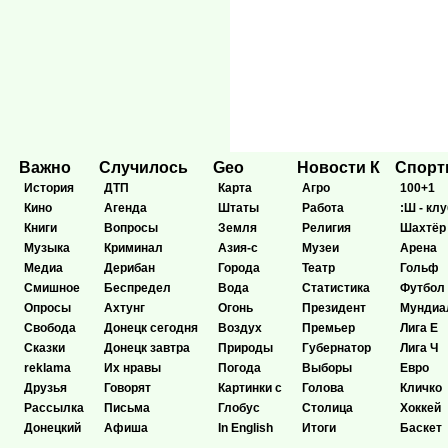
Важно
Случилось
Geo
Новости К
Спор
История
ДТП
Карта
Агро
100+1
Кино
Агенда
Штаты
Работа
:Ш - клу
Книги
Вопросы
Земля
Религия
Шахтёр
Музыка
Криминал
Азия-с
Музеи
Арена
Медиа
Дерибан
Города
Театр
Гольф
Смишное
Беспредел
Вода
Статистика
Футбол
Опросы
Ахтунг
Огонь
Президент
Мундиа
Свобода
Донецк сегодня
Воздух
Премьер
Лига Е
Сказки
Донецк завтра
Природы
Губернатор
Лига Ч
reklama
Их нравы
Погода
Выборы
Евро
Друзья
Говорят
Картинки с
Голова
Кличко
Рассылка
Письма
Глобус
Столица
Хоккей
Донецкий
Афиша
In English
Итоги
Баскет