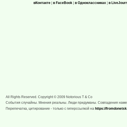
вКонтакте
|
в FaceBook
|
в Одноклассниках
|
в LiveJour
All Rights Reserved. Copyright © 2009 Notorious T & Co
События случайны. Мнения реальны. Люди придуманы. Совпадения нам
Перепечатка, цитирование - только с гиперссылкой на
https://fromdonetsk