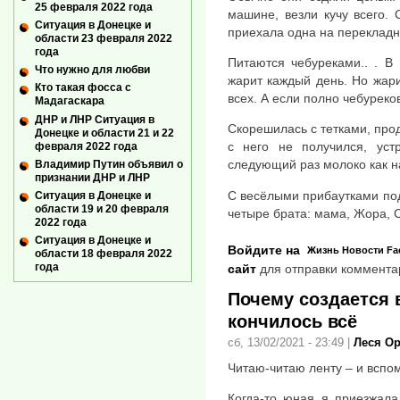
25 февраля 2022 года
машине, везли кучу всего. 
Ситуация в Донецке и
приехала одна на перекладн
области 23 февраля 2022
года
Питаются чебуреками.. . В
Что нужно для любви
жарит каждый день. Но жарит
Кто такая фосса с
всех. А если полно чебуреков
Мадагаскара
ДНР и ЛНР Ситуация в
Скорешилась с тетками, про
Донецке и области 21 и 22
с него не получился, уст
февраля 2022 года
следующий раз молоко как н
Владимир Путин объявил о
признании ДНР и ЛНР
С весёлыми прибаутками под
Ситуация в Донецке и
области 19 и 20 февраля
четыре брата: мама, Жора, Сп
2022 года
Ситуация в Донецке и
Войдите на
Жизнь
Новости
Fa
области 18 февраля 2022
года
сайт
для отправки коммента
Почему создается 
кончилось всё
сб, 13/02/2021 - 23:49
|
Леся О
Читаю-читаю ленту – и вспо
Когда-то юная я приезжала 