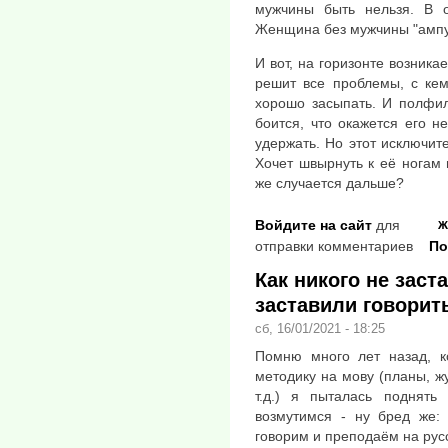
мужчины быть нельзя. В 
Женщина без мужчины "ампу
И вот, на горизонте возника
решит все проблемы, с кем
хорошо засыпать. И полфил
боится, что окажется его 
удержать. Но этот исключит
Хочет швырнуть к её ногам 
же случается дальше?
Войдите на сайт
для
Ж
отправки комментариев
По
Как никого не заст
заставили говорит
сб, 16/01/2021 - 18:25
Помню много лет назад, к
методику на мову (планы, 
т.д.) я пыталась поднять
возмутимся - ну бред же:
говорим и преподаём на русс