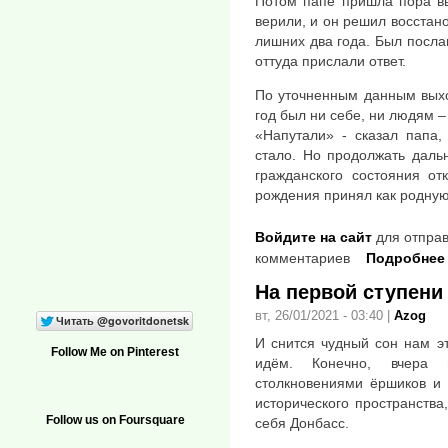
Потом папе пришла пора вы
верили, и он решил восстано
лишних два года. Был посла
оттуда прислали ответ.
По уточненным данным выхо
год был ни себе, ни людям –
«Напутали» - сказал папа,
стало. Но продолжать даль
гражданского состояния от
рождения принял как родную
Войдите на сайт
для отправ
комментариев
Подробнее
На первой ступени
вт, 26/01/2021 - 03:40
|
Azog
И снится чудный сон нам эт
Follow Me on Pinterest
идём. Конечно, вчера
столкновениями ёршиков и 
исторического пространства
Follow us on Foursquare
себя Донбасс.