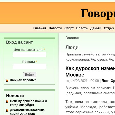
Говор
Главная
Новости
Спорт
Власть
Деньги
Отдых
Главная
Вход на сайт
Люди
Имя пользователя:
*
Приматы семейства гоминид.
Кроманьонцы. Человеки. Чел
Пароль:
*
Как дуроскоп изме
Москве
Забыли пароль?
вс, 14/02/2021 - 00:09
|
Леся О
В очень славном сериале 17
(седьмая) посвящена снегоп
Новости
Почему пришла война и
Там, если не смотрели, ка
когда она уйдет
узбечка Мавлюда, работае
ДиалогитипаПлатонна
этого серьезные причины, у 
зимой 2022 года