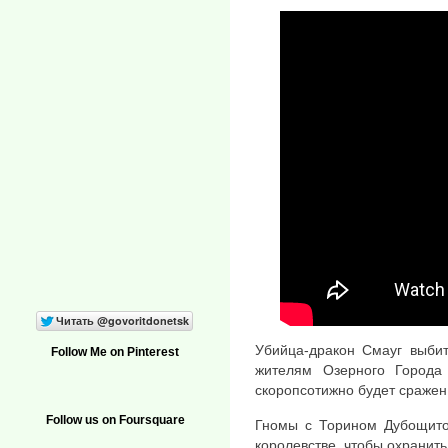
Убийца-дракон Смауг выбит
Follow Me on Pinterest
жителям Озерного Города
скоропсотижно будет сражен
Follow us on Foursquare
Гномы с Торином Дубощито
королевстве, чтобы охранит