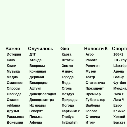
Важно
Случилось
Geo
Новости К
Спор
История
ДТП
Карта
Агро
100+1
Кино
Агенда
Штаты
Работа
:Ш - клу
Книги
Вопросы
Земля
Религия
Шахтёр
Музыка
Криминал
Азия-с
Музеи
Арена
Медиа
Дерибан
Города
Театр
Гольф
Смишное
Беспредел
Вода
Статистика
Футбол
Опросы
Ахтунг
Огонь
Президент
Мундиа
Свобода
Донецк сегодня
Воздух
Премьер
Лига Е
Сказки
Донецк завтра
Природы
Губернатор
Лига Ч
reklama
Их нравы
Погода
Выборы
Евро
Друзья
Говорят
Картинки с
Голова
Кличко
Рассылка
Письма
Глобус
Столица
Хоккей
Донецкий
Афиша
In English
Итоги
Баскет