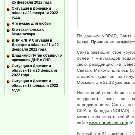
25 февраля 2022 года
Ситуация в Донецке и
области 23 февраля 2022
года
Что нужно для любви
Кто такая фосса с
Мадагаскара
По данным NORAD, Санта н
ДНР и ЛНР Ситуация в
Киеве. Причина не называет
Донецке и области 21 и 22
февраля 2022 года
Санта завершил свое кругос
Владимир Путин объявил о
более 7 миллиардов подарк
признании ДНР и ЛНР
свою резиденцию на Север
Ситуация в Донецке и
Святаго Мыколы длилось бол
области 19 и 20 февраля
2022 года
страной, куда он загляну
Ситуация в Донецке и
Москвой, а в 21.12 уже был 
области 18 февраля 2022
года
Новогодний волшебник в ср
поздравить всех со с
передвижением Санты сл
США и Канады (NORAD), кр
может отслеживать любой ж
сайте
www.noradsanta.org
.
Каждый год 24 декабря в 14