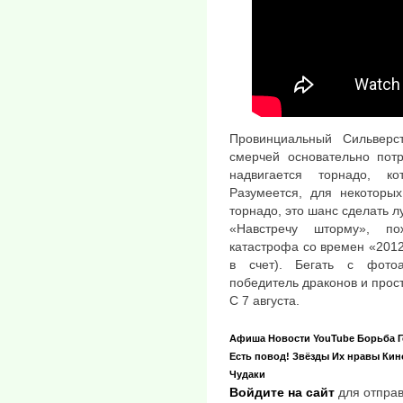
Провинциальный Сильверст
смерчей основательно потр
надвигается торнадо, к
Разумеется, для некоторых
торнадо, это шанс сделать л
«Навстречу шторму», п
катастрофа со времен «201
в счет). Бегать с фотоа
победитель драконов и прос
С 7 августа.
Афиша
Новости
YouTube
Борьба
Есть повод!
Звёзды
Их нравы
Кин
Чудаки
Войдите на сайт
для отправ