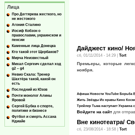
Лица
Про Дегтярева жесткого, но
не жестокого
Агония Сталино
Иосиф Кобзон о
православии, украинском и
пенсии
Каменные лица Донецка
Дайджест кино/ Но
Кто такой этот Щербаков?
сб, 01/11/2014 - 14:29
|
Tort
Мирча Неизвестный
Премьеры, которые легк
Михал Сергеич сделал ход
g2 – g4
ноября.
Невио Скала: Тренер
Шахтёра такой, какой он
есть
Последний из Юзов
Афиша
Новости
YouTube
Борьба
Почти монолог Алины
Жить
Звёзды
Их нравы
Кино
Косм
Яровой
Трейлер
Тьма наступает
Украина 
Сергей Бубка о спорте,
политике и бизнесе
Войдите на сайт
для отправ
Футбол и смерть Ассана
Вне кинотеатра/ С
Ндиайе
сб, 23/08/2014 - 18:58
|
Tort