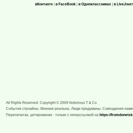
вКонтакте
|
в FaceBook
|
в Одноклассниках
|
в LiveJour
All Rights Reserved. Copyright © 2009 Notorious T & Co
События случайны. Мнения реальны. Люди придуманы. Совпадения нам
Перепечатка, цитирование - только с гиперссылкой на
https://fromdonetsk