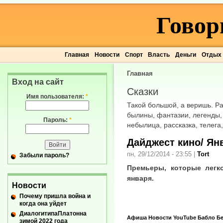
Говор
Главная
Новости
Спорт
Власть
Деньги
Отдых
Главная
Вход на сайт
Сказки
Имя пользователя:
*
Такой большой, а веришь. Р
былины, фантазии, легенды,
Пароль:
*
небылица, рассказка, телега,
Дайджест кино/ Ян
пн, 29/12/2014 - 23:55
|
Tort
Забыли пароль?
Премьеры, которые легк
января.
Новости
Почему пришла война и
когда она уйдет
ДиалогитипаПлатонна
Афиша
Новости
YouTube
Бабло
Б
зимой 2022 года