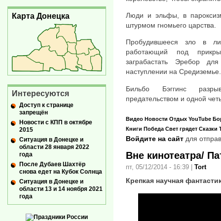
Люди и эльфы, в пароксиз
Карта Донецка
штурмом гномьего царства.
Пробудившееся зло в ли
работающий под прикры
заграбастать Эребор дл
наступлении на Средиземье.
Бильбо Бэггинс разры
Интересуются
предательством и одной чет
Доступ к странице
запрещён
Видео
Новости
Отдых
YouTube
Бо
Новости с КПП в октябре
Книги
Победа
Свет грядет
Сказки
2015
Войдите на сайт
для отправ
Ситуация в Донецке и
области 28 января 2022
Вне кинотеатра/ П
года
После Дубаев Шахтёр
пт, 05/12/2014 - 16:39
|
Tort
снова едет на Кубок Солнца
Крепкая научная фантасти
Ситуация в Донецке и
области 13 и 14 ноября 2021
года