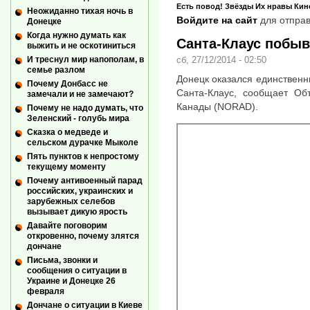
Есть повод!
Звёзды
Их нравы
Кин
Неожиданно тихая ночь в
Войдите на сайт
для отправ
Донецке
Когда нужно думать как
Санта-Клаус побыв
выжить и не оскотиниться
сб, 27/12/2014 - 02:50
И треснул мир напополам, в
семье разлом
Донецк оказался единственн
Почему Донбасс не
Санта-Клаус, сообщает О
замечали и не замечают?
Канады (NORAD).
Почему не надо думать, что
Зеленский - голубь мира
Сказка о медведе и
сельском дурачке Мыколе
Пять пунктов к непростому
текущему моменту
Почему антивоенный парад
российских, украинских и
зарубежных селебов
вызывает дикую ярость
Давайте поговорим
откровенно, почему злятся
дончане
Письма, звонки и
сообщения о ситуации в
Украине и Донецке 26
февраля
Дончане о ситуации в Киеве