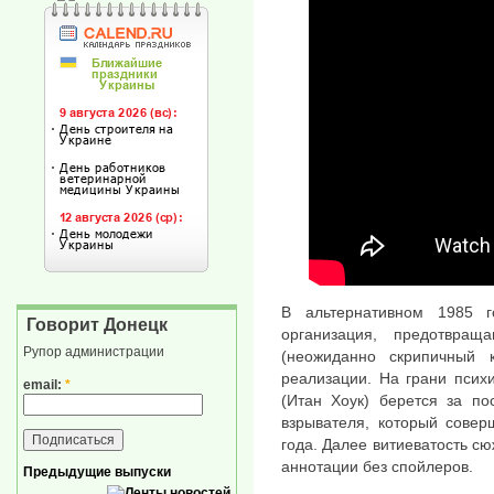
В альтернативном 1985 г
Говорит Донецк
организация, предотвра
Рупор администрации
(неожиданно скрипичный 
реализации. На грани псих
email:
*
(Итан Хоук) берется за по
взрывателя, который совер
года. Далее витиеватость с
аннотации без спойлеров.
Предыдущие выпуски