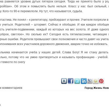
яка равняется уровню дутых пятерок сегодня. Тогда не принято было у ро
«тройбан». Об этом и помыслить было нельзя. Класс у нас был сильный, 
. Кого-то 90-е перемололи. Ну тут, что называется, судьба.
нтастика. Не понял – к репетитору, прейскурант и прочее. Учителя погрязли в 
ы учиться. Родителей – штормит. Сейчас я обобщаю. И как каждое обобще
сть учителя-подвижники, каждый из которых на вес золота. И даже одного
оброе, светлое». Но сколько их? Сегодня есть пятиклассники, читающие 
ные ошибки. Родители превышают свои полномочия и часто давят на учителей
понимания всех участников дорожного движения, аварии точно не избежать.
ельника начинается учеба у наших детей. Слава Богу! Я не стану делать 
льно, потому что не умею притворяться и называть профанацию - учебой
 темноте по снегу
и комментариев
Город
Жизнь
Нов
а