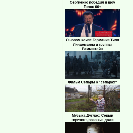
Сергиенко победил в шоу
Голос 60+
О новом клипе Германия Тиля
Линдеманна и группы
Раммштайн
Фильм Сепары о "сепарах"
Музыка Дуглас: Серый
горизонт, розовые дали