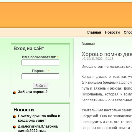
Главная
Новости
Спо
Главная
Вход на сайт
Хорошо помню дево
Имя пользователя:
*
сб, 20/11/2021 - 01:18
Иногда стоит не колыхать ми
Пароль:
*
Когда я думаю о том, как у
близняшкой бредем на дополн
путь и тяжелый рюкзак. Доп
Забыли пароль?
Николаевна, которая к том
бесплатными и обязательными
Новости
Учитель был настолько заинте
Почему пришла война и
нагрузкой. Она не жаловалас
когда она уйдет
нас научить и хоть что-то в
ДиалогитипаПлатонна
вопросы по сложной теме и т
зимой 2022 года