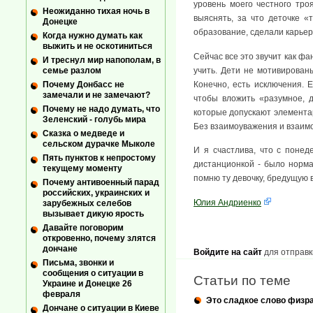
уровень моего честного тро
Неожиданно тихая ночь в
выяснять, за что деточке 
Донецке
образование, сделали карьеру
Когда нужно думать как
выжить и не оскотиниться
Сейчас все это звучит как фа
И треснул мир напополам, в
учить. Дети не мотивирован
семье разлом
Конечно, есть исключения. Е
Почему Донбасс не
замечали и не замечают?
чтобы вложить «разумное, д
Почему не надо думать, что
которые допускают элементар
Зеленский - голубь мира
Без взаимоуважения и взаимо
Сказка о медведе и
сельском дурачке Мыколе
И я счастлива, что с понед
Пять пунктов к непростому
дистанционкой - было норма
текущему моменту
помню ту девочку, бредущую в
Почему антивоенный парад
российских, украинских и
Юлия Андриенко
зарубежных селебов
вызывает дикую ярость
Давайте поговорим
откровенно, почему злятся
дончане
Войдите на сайт
для отправк
Письма, звонки и
сообщения о ситуации в
Статьи по теме
Украине и Донецке 26
февраля
Это сладкое слово физр
Дончане о ситуации в Киеве