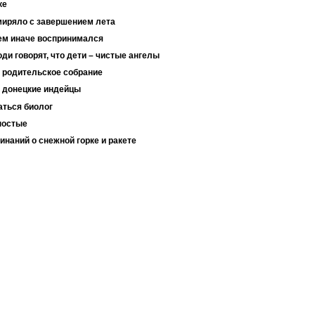
ке
имиряло с завершением лета
сем иначе воспринимался
ди говорят, что дети – чистые ангелы
 родительское собрание
 донецкие индейцы
аться биолог
ностые
наний о снежной горке и ракете