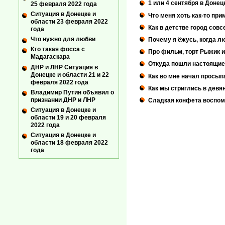
1 или 4 сентября в Донец
25 февраля 2022 года
Ситуация в Донецке и
Что меня хоть как-то пр
области 23 февраля 2022
Как в детстве город сов
года
Что нужно для любви
Почему я ёжусь, когда лю
Кто такая фосса с
Про фильм, торт Рыжик и
Мадагаскара
Откуда пошли настоящие
ДНР и ЛНР Ситуация в
Донецке и области 21 и 22
Как во мне начал просып
февраля 2022 года
Как мы стриглись в девя
Владимир Путин объявил о
признании ДНР и ЛНР
Сладкая конфета воспоми
Ситуация в Донецке и
области 19 и 20 февраля
2022 года
Ситуация в Донецке и
области 18 февраля 2022
года