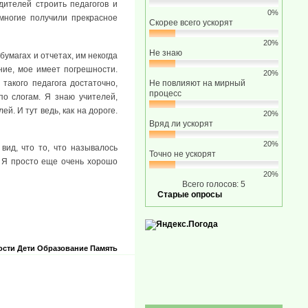
дителей строить педагогов и
0%
многие получили прекрасное
Скорее всего ускорят
20%
Не знаю
бумагах и отчетах, им некогда
ние, мое имеет погрешности.
20%
 такого педагога достаточно,
Не повлияют на мирный
процесс
по слогам. Я знаю учителей,
. И тут ведь, как на дороге.
20%
Вряд ли ускорят
20%
вид, что то, что называлось
Точно не ускорят
. Я просто еще очень хорошо
20%
Всего голосов: 5
Старые опросы
ости
Дети
Образование
Память