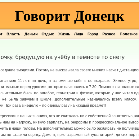
Говорит Донецк
рт
Власть
Деньги
Отдых
Жизнь
Лица
Город
Разное
Полезное
чку, бредущую на учёбу в темноте по снегу
роздание эмоциями. Потому не высказывала своего мнения насчет дистанцион
чится моя 11-летняя дочь, я вспоминаю себя в ее возрасте. Зимнее утро,
ительные перед уроками, которые начинались в 7.30. Помню свои полные сап
олнительные были по алгебре, геометрии и физике, которые у нас читал од
у же была завучем в школе. Дополнительные назначались всему классу,
. Три раза в неделю – по одному разу на каждый предмет!
ресован в наших знаниях, что не считалась ни с собственной занятостью, ка
ь нам на нагрузку, низкую зарплату, на реформы и профессиональное выгор
ложить в наши головы. На дополнительных можно было разбирать не получив
ам не ставили оценку. Даже я, ярко выраженный гуманитарий, до сих пор п