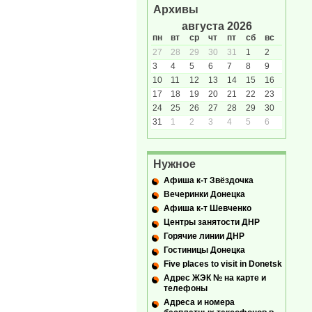
Архивы
августа 2026
пн
вт
ср
чт
пт
сб
вс
27
28
29
30
31
1
2
3
4
5
6
7
8
9
10
11
12
13
14
15
16
17
18
19
20
21
22
23
24
25
26
27
28
29
30
31
1
2
3
4
5
6
Нужное
Афиша к-т Звёздочка
Вечеринки Донецка
Афиша к-т Шевченко
Центры занятости ДНР
Горячие линии ДНР
Гостиницы Донецка
Five places to visit in Donetsk
Адрес ЖЭК № на карте и
телефоны
Адреса и номера