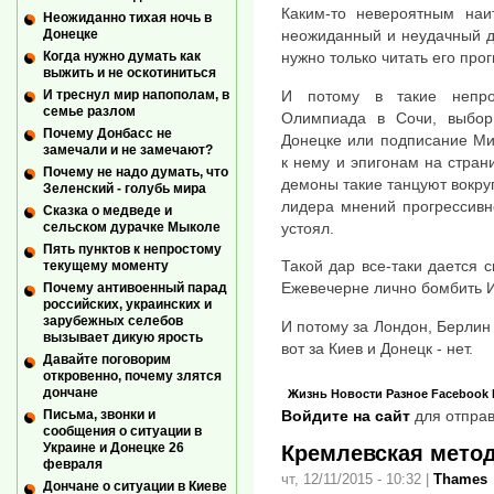
Каким-то невероятным наи
Неожиданно тихая ночь в
Донецке
неожиданный и неудачный д
Когда нужно думать как
нужно только читать его про
выжить и не оскотиниться
И потому в такие непро
И треснул мир напополам, в
семье разлом
Олимпиада в Сочи, выбор
Почему Донбасс не
Донецке или подписание Ми
замечали и не замечают?
к нему и эпигонам на стран
Почему не надо думать, что
демоны такие танцуют вокру
Зеленский - голубь мира
лидера мнений прогрессивн
Сказка о медведе и
устоял.
сельском дурачке Мыколе
Пять пунктов к непростому
Такой дар все-таки дается с
текущему моменту
Ежевечерне лично бомбить Ир
Почему антивоенный парад
российских, украинских и
зарубежных селебов
И потому за Лондон, Берлин 
вызывает дикую ярость
вот за Киев и Донецк - нет.
Давайте поговорим
откровенно, почему злятся
дончане
Жизнь
Новости
Разное
Facebook
Войдите на сайт
для отправ
Письма, звонки и
сообщения о ситуации в
Украине и Донецке 26
Кремлевская метод
февраля
чт, 12/11/2015 - 10:32
|
Thames
Дончане о ситуации в Киеве