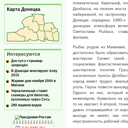
показательна: барельеф, п
Донбасса, на пилоне моста 
Карта Донецка
набережной, по гастроному
Донецка середины 1980-х 
донецкая атмосфера впле
Святослава Рыбаса, ста
фильма.
Рыбас родом из Макеевки, 
достаточно было обрисовать 
Интересуются
мастерски. Сюжет такой
Доступ к странице
социализма фантастически
запрещён
шахтерском поселке Гру
В Донецке монтируют ёлку
2015
населенные пункты Донбасса
Жаркие дни ноября 2004 в
народ живет трудно, вкалы
Милане
уголь. Герои повести вынуж
Укрзализныця ставит
Одного из них, который 
сканеры для билетов,
инженером, буквально на р
купленных через Сеть
то не хватает. А второй, то
280 ящиков водки
давно оторвавшийся от кор
выхода не имеет, как от
неустроенность рабочей обща