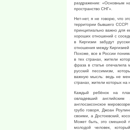
раздражение: «Основным на
пространство СНГ».
Нет-нет, я не говорю, что э
территории бывшего СССР! 
принципиально важно для е
хороших отношений с сосед
в Киргизии забудут русски
отношения между Киргизией 
Похоже, все в России поним
в тех странах, жители кот
фраза в статье опечалила 
русский пессимизм, котор
важную мысль: ведь не мен
странах, жители которых на 
Каждый ребёнок на план
овладевший английским 
англосаксонское мировоззр
грубо говоря, Джоан Роулин
своими, а Достоевский, кос
Может быть, это смешной п
молодой человек, котор