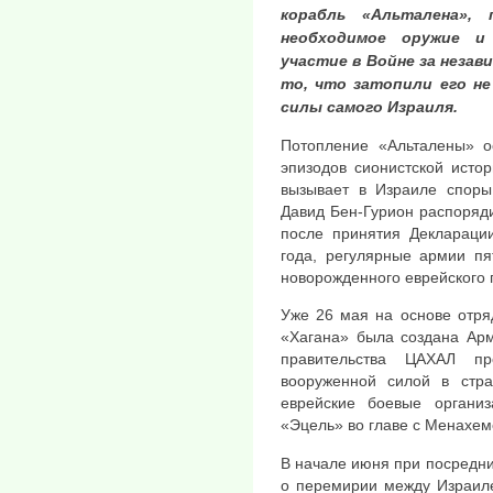
корабль «Альталена»,
необходимое оружие и
участие в Войне за нез
то, что затопили его не
силы самого Израиля.
Потопление «Альталены» о
эпизодов сионистской исто
вызывает в Израиле споры
Давид Бен-Гурион распоряди
после принятия Деклараци
года, регулярные армии пя
новорожденного еврейского 
Уже 26 мая на основе отря
«Хагана» была создана Арм
правительства ЦАХАЛ пр
вооруженной силой в стра
еврейские боевые органи
«Эцель» во главе с Менахе
В начале июня при посредн
о перемирии между Израил