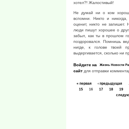
хотел?! Жалостивый!
Не думай ни о ком хорошо
вспомни. Никто и никогда
оценит, никто не запишет. 
люди пишут хорошее о друг
забыл, как ты в прошлом г
поздоровался. Помнишь вед
нигде, к голове твоей п
выдергивается, сколько ни п
Войдите на
Жизнь
Новости
Ра
сайт
для отправки коммента
« первая
‹ предыдущая
15
16
17
18
19
следую