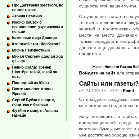
Про Дегтярева жесткого, но
сущность этой вашей хунты.
не жестокого
Агония Сталино
Он уверенно считает всех у
Иосиф Кобзон о
то очень нехорошими людьм
православии, украинском и
занятий и политических уб
пенсии
места на место дончанин 
Каменные лица Донецка
только определить географи
Кто такой этот Щербаков?
дончане еще дончане, а пот
Мирча Неизвестный
предатели.
Михал Сергеич сделал ход
g2 – g4
Жизнь
Новости
Разное
Во
Невио Скала: Тренер
Шахтёра такой, какой он
Войдите на сайт
для отправ
есть
Сайты или газеты?
Последний из Юзов
Почти монолог Алины
сб, 24/10/2015 - 00:39
|
Ramil
Яровой
От праздного раздумья, воз
Сергей Бубка о спорте,
политике и бизнесе
мне интересно поделиться и
Футбол и смерть Ассана
Ндиайе
Хочу поговорить о сайтах
информационной среде, ко
картонно-бумажных газет и 
уже достаточно хорошо изуче