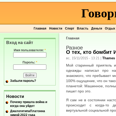
Говор
Главная
Новости
Спорт
Власть
Деньги
Отдых
Главная
Вход на сайт
Разное
Имя пользователя:
*
О тех, кто бомбит 
вс, 15/11/2015 - 13:21
|
Thames
Пароль:
*
Мой старинный приятель и
однажды написал про на
знакомого, что пребывает мн
100% ощущение, что он тако
Забыли пароль?
планетой: Машинное, полный
пишет про это.
Новости
Я сам не в состоянии наст
Почему пришла война и
происходит с когда-то 
когда она уйдет
виртуальной социальной про
ДиалогитипаПлатонна
зимой 2022 года