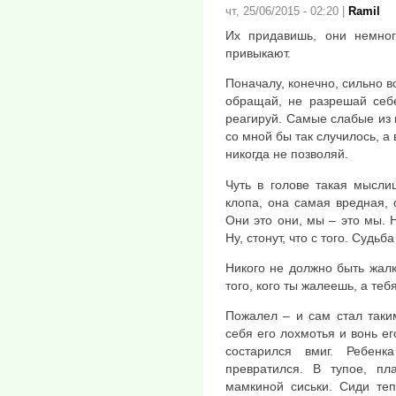
чт, 25/06/2015 - 02:20
|
Ramil
Их придавишь, они немног
привыкают.
Поначалу, конечно, сильно в
обращай, не разрешай себе
реагируй. Самые слабые из 
со мной бы так случилось, а
никогда не позволяй.
Чуть в голове такая мысли
клопа, она самая вредная, 
Они это они, мы – это мы. 
Ну, стонут, что с того. Судьба
Никого не должно быть жалк
того, кого ты жалеешь, а тебя
Пожалел – и сам стал таки
себя его лохмотья и вонь е
состарился вмиг. Ребен
превратился. В тупое, п
мамкиной сиськи. Сиди теп