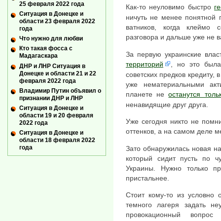
25 февраля 2022 года
Как-то неуловимо быстро
г
Ситуация в Донецке и
ничуть не менее понятной 
области 23 февраля 2022
ватников, когда клеймо 
года
разговора и дальше уже не в
Что нужно для любви
Кто такая фосса с
За первую украинские вла
Мадагаскара
территорий
, но это была
ДНР и ЛНР Ситуация в
Донецке и области 21 и 22
советских предков кредиту, 
февраля 2022 года
уже нематериальными акт
Владимир Путин объявил о
планете не
останутся тол
признании ДНР и ЛНР
ненавидящие друг друга.
Ситуация в Донецке и
области 19 и 20 февраля
Уже сегодня никто не помни
2022 года
оттенков, а на самом деле м
Ситуация в Донецке и
области 18 февраля 2022
года
Зато обнаружилась новая н
который сидит пусть по чу
Украины. Нужно только пр
пристальнее.
Стоит кому-то из условно 
темного лагеря задать не
провокационный вопрос