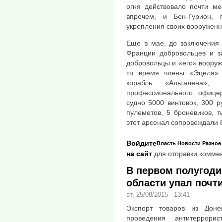
огня действовало почти ме
впрочем, и Бен-Гурион, 
укрепления своих вооруженн
Еще в мае, до заключения 
Франции добровольцев и за
добровольцы и «его» вооруже
то время члены «Эцеля» 
корабль «Альталена»,
профессионального офице
судно 5000 винтовок, 300 
пулеметов, 5 броневиков, 
этот арсенал сопровождали 
Войдите
Власть
Новости
Разное
на сайт
для отправки комме
В первом полугоди
области упал почти
вт, 25/08/2015 - 13:41
Экспорт товаров из Доне
проведения антитеррори