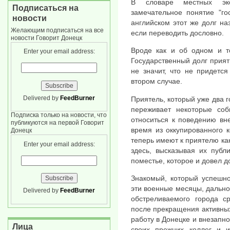
В словаре местных эко
Подписаться на
замечательное понятие "го
новости
английском этот же долг наз
Желающим подписаться на все
если переводить дословно.
новости Говорит Донецк
Вроде как и об одном и то
Enter your email address:
Государственный долг прият
не значит, что не придетс
втором случае.
Delivered by
FeedBurner
Приятель, который уже два г
переживает некоторые соб
Подписка только на новости, что
относиться к поведению вн
публикуются на первой Говорит
время из оккупированного 
Донецк
теперь имеют к приятелю ка
Enter your email address:
здесь, высказывая их публ
поместье, которое и довел д
Знакомый, который успешно
эти военные месяцы, дальн
Delivered by
FeedBurner
обстреливаемого города ср
после прекращения активных
работу в Донецке и внезапно
Лица
своих прежних коллег и и