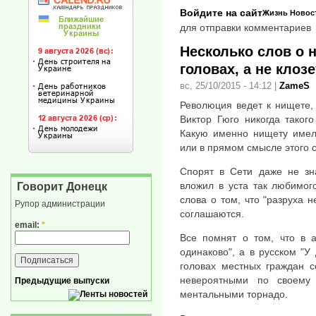
Войдите на сайт
Жизнь
Новос
для отправки комментариев
Несколько слов о 
головах, а не клоз
вс, 25/10/2015 - 14:12
|
ZameS
Революция ведет к нищете, 
Виктор Гюго никогда таког
Какую именно нищету имел 
или в прямом смысле этого 
Спорят в Сети даже не зна
вложил в уста так любимог
Говорит Донецк
слова о том, что "разруха н
Рупор администрации
соглашаются.
email:
*
Все помнят о том, что в 
одинаково", а в русском "У
головах местных граждан с
невероятными по своему
Предыдущие выпуски
ментальными торнадо.