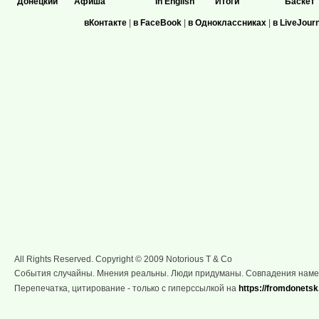
Донецкий
Афиша
In English
Итоги
Баскет
вКонтакте
|
в FaceBook
|
в Одноклассниках
|
в LiveJour
All Rights Reserved. Copyright © 2009 Notorious T & Co
События случайны. Мнения реальны. Люди придуманы. Совпадения нам
Перепечатка, цитирование - только с гиперссылкой на
https://fromdonetsk