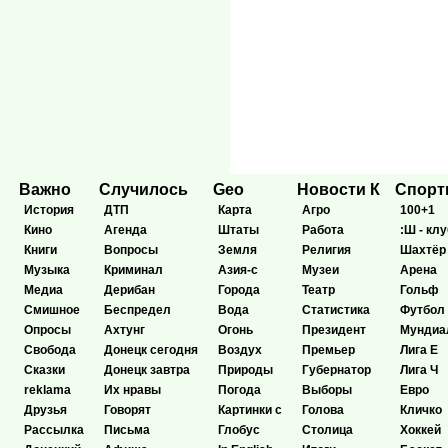
Важно
Случилось
Geo
Новости К
Спор
История
ДТП
Карта
Агро
100+1
Кино
Агенда
Штаты
Работа
:Ш - клу
Книги
Вопросы
Земля
Религия
Шахтёр
Музыка
Криминал
Азия-с
Музеи
Арена
Медиа
Дерибан
Города
Театр
Гольф
Смишное
Беспредел
Вода
Статистика
Футбол
Опросы
Ахтунг
Огонь
Президент
Мундиа
Свобода
Донецк сегодня
Воздух
Премьер
Лига Е
Сказки
Донецк завтра
Природы
Губернатор
Лига Ч
reklama
Их нравы
Погода
Выборы
Евро
Друзья
Говорят
Картинки с
Голова
Кличко
Рассылка
Письма
Глобус
Столица
Хоккей