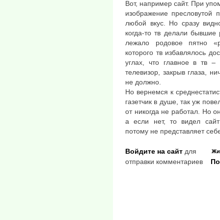
Вот, например сайт. При упо
изображение пресловутой п
любой вкус. Но сразу видн
когда-то тв делали бывшие 
лежало родовое пятно «р
которого тв избавлялось дос
углах, что главное в тв –
телевизор, закрыв глаза, ни
не должно.
Но вернемся к среднестатис
газетчик в душе, так уж пове
от никогда не работал. Но о
а если нет, то видел сай
потому не представляет себе
Войдите на сайт
для
Жи
отправки комментариев
По