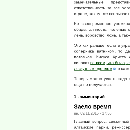
замечательные предст
ответственность за все хор
стране, как тут же всплывае
Ее своевременное упомина
обиды, алчность, нелепые 
лень, воровство, ложь, а так
Это как раньше, если в укра
соперника ватником, то д
потомком Иисуса Христа 
виноват
во всем, что было, 
лоскутным одеялом
в само
Теперь можно успеть задать
еще не получается.
1 комментарий
Заело время
пн, 09/11/2015 - 17:56
Главный вопрос, связанный
алтайские парни, режиссе